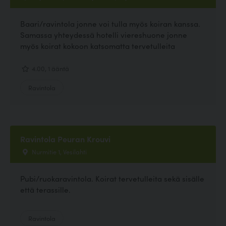
Baari/ravintola jonne voi tulla myös koiran kanssa.
Samassa yhteydessä hotelli viereshuone jonne
myös koirat kokoon katsomatta tervetulleita
4.00, 1 ääntä
Ravintola
Ravintola Peuran Krouvi
Nurmitie 1, Vesilahti
Pubi/ruokaravintola. Koirat tervetulleita sekä sisälle
että terassille.
Ravintola