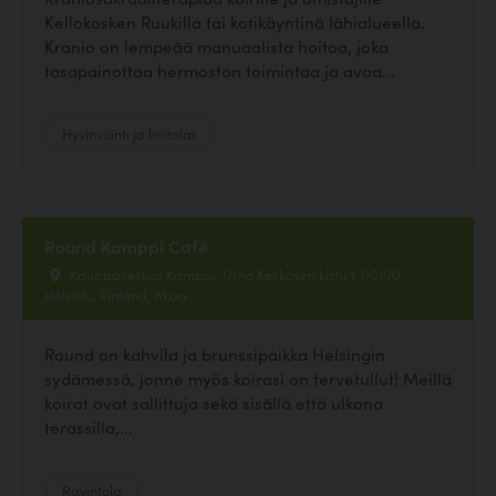
Kellokosken Ruukilla tai kotikäyntinä lähialueella.
Kranio on lempeää manuaalista hoitoa, joka
tasapainottaa hermoston toimintaa ja avaa...
Hyvinvointi ja hoitolat
Round Kamppi Café
Kauppakeskus Kamppi, Urho Kekkosen katu 1, 00100
Helsinki, Finland, Akaa
Round on kahvila ja brunssipaikka Helsingin
sydämessä, jonne myös koirasi on tervetullut! Meillä
koirat ovat sallittuja sekä sisällä että ulkona
terassilla,...
Ravintola