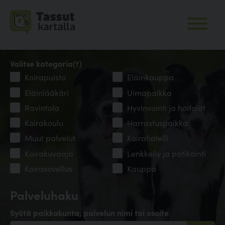
Valitse kategoria(t)
Koirapuisto
Eläinkauppa
Eläinlääkäri
Uimapaikka
Ravintola
Hyvinvointi ja hoitolat
Koirakoulu
Harrastuspaikka
Muut palvelut
Koirahotelli
Koirakuvaaja
Lenkkeily ja patikointi
Koirasovellus
Kauppa
Palveluhaku
Syötä paikkakunta, palvelun nimi tai osoite