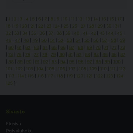
[
1
|
2
|
3
|
4
|
5
|
6
|
7
|
8
|
9
|
10
|
11
|
12
|
13
|
14
|
15
|
16
|
17
|
18
|
19
|
20
|
21
|
22
|
23
|
24
|
25
|
26
|
27
|
28
|
29
|
30
|
31
|
32
|
33
|
34
|
35
|
36
|
37
|
38
|
39
|
40
|
41
|
42
|
43
|
44
|
45
|
46
|
47
|
48
|
49
|
50
|
51
|
52
|
53
|
54
|
55
|
56
|
57
|
58
|
59
|
60
|
61
|
62
|
63
|
64
|
65
|
66
|
67
|
68
|
69
|
70
|
71
|
72
|
73
|
74
|
75
|
76
|
77
|
78
|
79
|
80
|
81
|
82
|
83
|
84
|
85
|
86
|
87
|
88
|
89
|
90
|
91
|
92
|
93
|
94
|
95
|
96
|
97
|
98
|
99
|
100
|
101
|
102
|
103
|
104
|
105
|
106
|
107
|
108
|
109
|
110
|
111
|
112
|
113
|
114
|
115
|
116
|
117
|
118
|
119
|
120
|
121
|
122
|
123
|
124
|
125
]
Sivusto
Etusivu
Palveluhaku