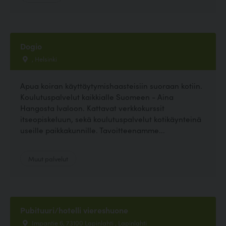
Dogio
, Helsinki
Apua koiran käyttäytymishaasteisiin suoraan kotiin.
Koulutuspalvelut kaikkialle Suomeen - Aina
Hangosta Ivaloon. Kattavat verkkokurssit
itseopiskeluun, sekä koulutuspalvelut kotikäynteinä
useille paikkakunnille. Tavoitteenamme...
Muut palvelut
Pubituuri/hotelli viereshuone
Impantie 6, 73100 Lapinlahti , Lapinlahti