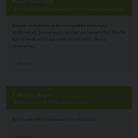
Round Tripla Café
Mall of Tripla, Ratapihantie 6, 00520 Helsinki, Finland, Akaa
Round on kahvila ja brunssipaikka Helsingin
sydämessä, jonne myös koirasi on tervetullut! Meillä
koirat ovat sallittuja sekä sisällä että ulkona
terassilla,...
Ravintola
K-Market Alppila
Porvoonkatu 19, 00510 Helsinki, Helsinki
Koira saa tulla kauppaan koirakärryssä.
Kauppa