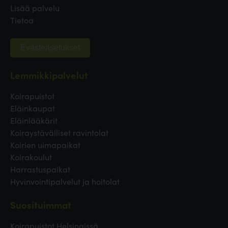
Lisää palvelu
Tietoa
Evästeasetukset
Lemmikkipalvelut
Koirapuistot
Eläinkaupat
Eläinlääkärit
Koiraystävälliset ravintolat
Koirien uimapaikat
Koirakoulut
Harrastuspaikat
Hyvinvointipalvelut ja hoitolat
Suosituimmat
Koirapuistot Helsingissä