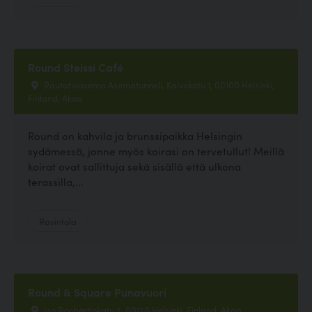
Round Steissi Café
Rautatieasema Asematunneli, Kaivokatu 1, 00100 Helsinki,
Finland, Akaa
Round on kahvila ja brunssipaikka Helsingin
sydämessä, jonne myös koirasi on tervetullut! Meillä
koirat ovat sallittuja sekä sisällä että ulkona
terassilla,...
Ravintola
Round & Square Punavuori
Iso Roobertinkatu 2, 00120 Helsinki, Finland, Akaa