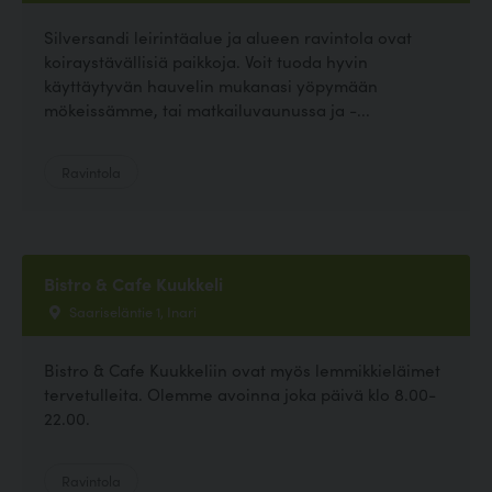
Silversandi leirintäalue ja alueen ravintola ovat
koiraystävällisiä paikkoja. Voit tuoda hyvin
käyttäytyvän hauvelin mukanasi yöpymään
mökeissämme, tai matkailuvaunussa ja -...
Ravintola
Bistro & Cafe Kuukkeli
Saariseläntie 1, Inari
Bistro & Cafe Kuukkeliin ovat myös lemmikkieläimet
tervetulleita. Olemme avoinna joka päivä klo 8.00-
22.00.
Ravintola