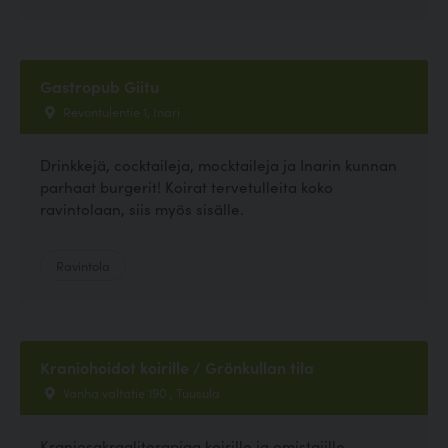
Gastropub Giitu
Revontulentie 1, Inari
Drinkkejä, cocktaileja, mocktaileja ja Inarin kunnan
parhaat burgerit! Koirat tervetulleita koko
ravintolaan, siis myös sisälle.
Ravintola
Kraniohoidot koirille / Grönkullan tila
Vanha valtatie 190 , Tuusula
Kraniosakraaliterapiaa koirille ja omistajille