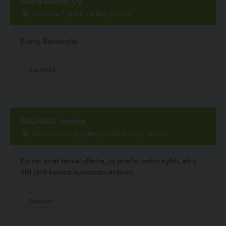
Bistro Ruufus Oy
Asematie 7, 61300 kurikka, Kurikka
Bistro Ravintola
Ravintola
BAUHAUS Vantaa
Tammiston kauppatie 19, 01510 Vantaa, Vantaa
Koirat ovat tervetulleita, ja ovella onkin kyltti, että
älä jätä koiraa kuumaan autoon.
Kauppa