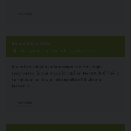
Ravintola
Round Kallio Café
Helsinginkatu 15, 00500 Helsinki, Finland, Akaa
Round on kahvila ja brunssipaikka Helsingin
sydämessä, jonne myös koirasi on tervetullut! Meillä
koirat ovat sallittuja sekä sisällä että ulkona
terassilla,...
Ravintola