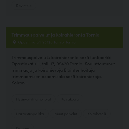
Ravintola
Trimmauspalvelut ja koirahieronta Tornio
Opastinkatu 1, 95420 Tornio, Tornio
Trimmauspalvelu & koirahieronta sekä tuntiparkki
Opastinkatu 1 , talli 17, 95420 Tornio. Kouluttautunut
trimmaaja ja koirahieroja Eläintenhoitaja
trimmaamisen osaamisala sekä koirahieroja.
Koiran...
Hyvinvointi ja hoitolat
Koirakoulu
Harrastuspaikka
Muut palvelut
Koirahotelli
Kauppa