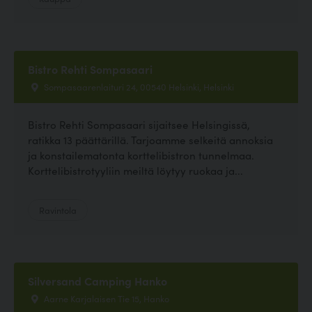
Bistro Rehti Sompasaari
Sompasaarenlaituri 24, 00540 Helsinki, Helsinki
Bistro Rehti Sompasaari sijaitsee Helsingissä,
ratikka 13 päättärillä. Tarjoamme selkeitä annoksia
ja konstailematonta korttelibistron tunnelmaa.
Korttelibistrotyyliin meiltä löytyy ruokaa ja...
Ravintola
Silversand Camping Hanko
Aarne Karjalaisen Tie 15, Hanko