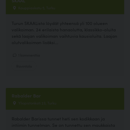
SKAAL
Kauppiaskatu 5, Turku
Turun SKAALista löydät yhteensä yli 100 olueen
valikoiman. 24 erilaista hanaolutta, klassikko-oluita
sekä laajan valikoiman vaihtuvia kausioluita. Laajan
olutvalikoiman lisäksi...
1 kommenttia
Ravintola
Rabalder Bar
Yliopistonkati 23, Turku
Rabalder Barissa tunnet heti sen kodikkaan ja
intiimin tunnelman. Se on tunnettu sen maukkaista