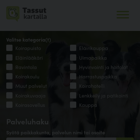
Valitse kategoria(t)
Koirapuisto
Eläinkauppa
Eläinlääkäri
Uimapaikka
Ravintola
Hyvinvointi ja hoitolat
Koirakoulu
Harrastuspaikka
Muut palvelut
Koirahotelli
Koirakuvaaja
Lenkkeily ja patikointi
Koirasovellus
Kauppa
Palveluhaku
Syötä paikkakunta, palvelun nimi tai osoite