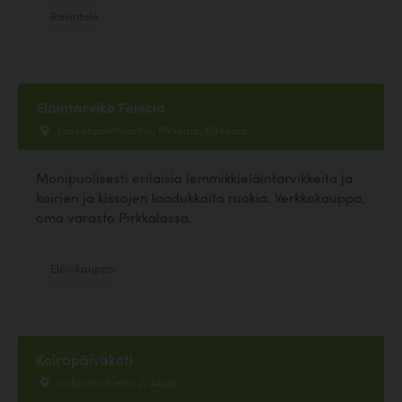
Ravintola
Eläintarvike Felecia
Kaskenpolttajantie, Pirkkala, Pirkkala
Monipuolisesti erilaisia lemmikkieläintarvikkeita ja
koirien ja kissojen laadukkaita ruokia. Verkkokauppa,
oma varasto Pirkkalassa.
Eläinkauppa
Koirapäiväkoti
isokarhunkierto 2, Akaa