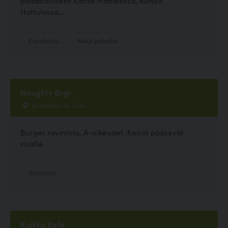
pääasiallisesti Kanta-Hämeessä, kurssit
Hattulassa...
Koirakoulu
Muut palvelut
Naughty Brgr
Kirkkokatu 14, Oulu
Burger ravintola, A-oikeudet. Koirat pääsevät
sisälle.
Ravintola
Kuikka Kafe