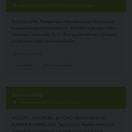
Suolijärvenkatu 7, 33720 Tampere, Tampere
Suolijärvellä, Tampereen Hervannassa Vuoreksen
kupeessa oleva ulkokahvila. Kesällä auki päivittäin,
talvikausi la+su klo 12-17. Koiraystävällinen ilmapiiri
ja pihassa tilaa hyvin isoillekin...
5.00, 2 ääntä
Ravintola
Harrastuspaikka
Kaiku training
Merventie 58, 13720 Parola, Hattula
AGILITY-, HOOPERS- JA TOKO-VALMENNUSTA
KOIRAA KUUNNELLEN. Tarjoamme Kanta-Hämeen
ammattitaitoisimmat koirankoulutuspalvelut