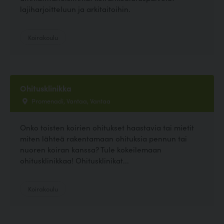
lajiharjoitteluun ja arkitaitoihin.
Koirakoulu
Ohitusklinikka
Promenadi, Vantaa, Vantaa
Onko toisten koirien ohitukset haastavia tai mietit
miten lähteä rakentamaan ohituksia pennun tai
nuoren koiran kanssa? Tule kokeilemaan
ohitusklinikkaa! Ohitusklinikat...
Koirakoulu