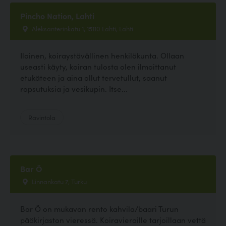
Pincho Nation, Lahti
Aleksanterinkatu 1, 15110 Lahti, Lahti
Iloinen, koiraystävällinen henkilökunta. Ollaan
useasti käyty, koiran tulosta olen ilmoittanut
etukäteen ja aina ollut tervetullut, saanut
rapsutuksia ja vesikupin. Itse...
Ravintola
Bar Ö
Linnankatu 7, Turku
Bar Ö on mukavan rento kahvila/baari Turun
pääkirjaston vieressä. Koiravieraille tarjoillaan vettä