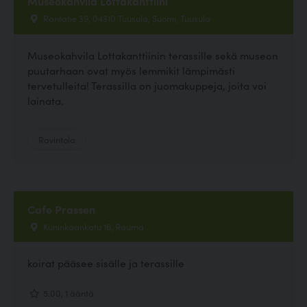
Museokahvila Lottakanttiini
Rantatie 39, 04310 Tuusula, Suomi, Tuusula
Museokahvila Lottakanttiinin terassille sekä museon
puutarhaan ovat myös lemmikit lämpimästi
tervetulleita! Terassilla on juomakuppeja, joita voi
lainata.
Ravintola
Cafe Prassen
Kuninkaankatu 16, Rauma
koirat pääsee sisälle ja terassille
5.00, 1 ääntä