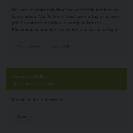
Norlandian koirapäiväkodissa vietetään laadukasta
koira-arkea. Meillä lemmikkisi saa viettää aktiivisen
päivän koirakavereiden ja hoitajien kanssa.
Päiviimme kuuluu lenkkeilyä lähimetsässä, leikkejä...
Muut palvelut
Koirahotelli
Risorante Bello
Maakaari 9, Helsinki
Koirat sallittuja terassille.
Ravintola