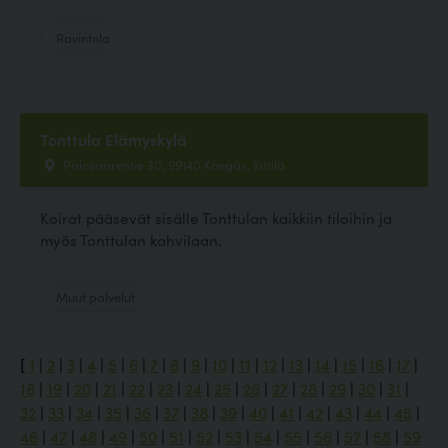
Ravintola
Tonttula Elämyskylä
Palosaarentie 30, 99140 Köngäs, Kittilä
Koirat pääsevät sisälle Tonttulan kaikkiin tiloihin ja
myös Tonttulan kahvilaan.
Muut palvelut
[
1
|
2
|
3
|
4
|
5
|
6
|
7
|
8
|
9
|
10
|
11
|
12
|
13
|
14
|
15
|
16
|
17
|
18
|
19
|
20
|
21
|
22
|
23
|
24
|
25
|
26
|
27
|
28
|
29
|
30
|
31
|
32
|
33
|
34
|
35
|
36
|
37
|
38
|
39
|
40
|
41
|
42
|
43
|
44
|
45
|
46
|
47
|
48
|
49
|
50
|
51
|
52
|
53
|
54
|
55
|
56
|
57
|
58
|
59