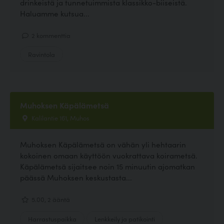
drinkeistä ja tunnetuimmista klassikko-biiseistä.
Haluamme kutsua...
2 kommenttia
Ravintola
Muhoksen Käpälämetsä
Kalilantie 161, Muhos
Muhoksen Käpälämetsä on vähän yli hehtaarin
kokoinen omaan käyttöön vuokrattava koirametsä.
Käpälämetsä sijaitsee noin 15 minuutin ajomatkan
päässä Muhoksen keskustasta...
5.00, 2 ääntä
Harrastuspaikka
Lenkkeily ja patikointi