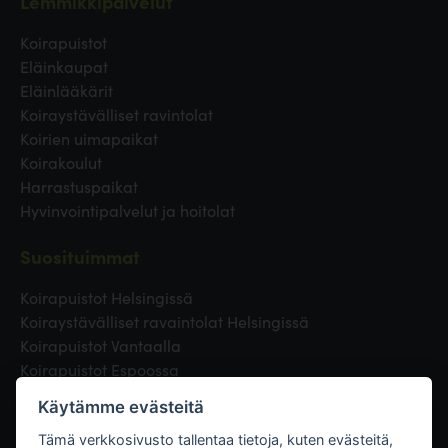
Lemmikkipalvelut
Koirapuistot
Eläinkaupat
Eläinlääkärit
Koiraystävälliset ravintolat
Koirien uimapaikat
Koirakoulut
Harrastuspaikat
Hyvinvointipalvelut ja hoitolat
Suosituimmat
Koirapuistot Helsingissä
Koiraystävälliset ravaintolat Helsingissä
Koirapuistot Vantaalla
Koirapuistot Espoossa
Koirapuistot Turussa
Käytämme evästeitä
Eläinlääkäri Helsingissä
Koirapuistot Tampereella
Tämä verkkosivusto tallentaa tietoja, kuten evästeitä,