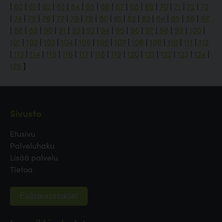
|
60
|
61
|
62
|
63
|
64
|
65
|
66
|
67
|
68
|
69
|
70
|
71
|
72
|
73
|
74
|
75
|
76
|
77
|
78
|
79
|
80
|
81
|
82
|
83
|
84
|
85
|
86
|
87
|
88
|
89
|
90
|
91
|
92
|
93
|
94
|
95
|
96
|
97
|
98
|
99
|
100
|
101
|
102
|
103
|
104
|
105
|
106
|
107
|
108
|
109
|
110
|
111
|
112
|
113
|
114
|
115
|
116
|
117
|
118
|
119
|
120
|
121
|
122
|
123
|
124
|
125
]
Sivusto
Etusivu
Palveluhaku
Lisää palvelu
Tietoa
Evästeasetukset