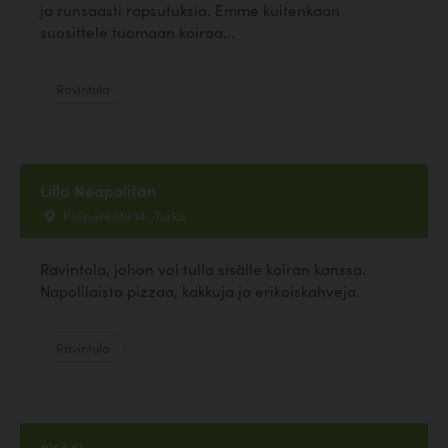
ja runsaasti rapsutuksia. Emme kuitenkaan
suosittele tuomaan koiraa...
Ravintola
Lilla Neapolitan
Piispankatu 14 , Turku
Ravintola, johon voi tulla sisälle koiran kanssa.
Napolilaista pizzaa, kakkuja ja erikoiskahveja.
Ravintola