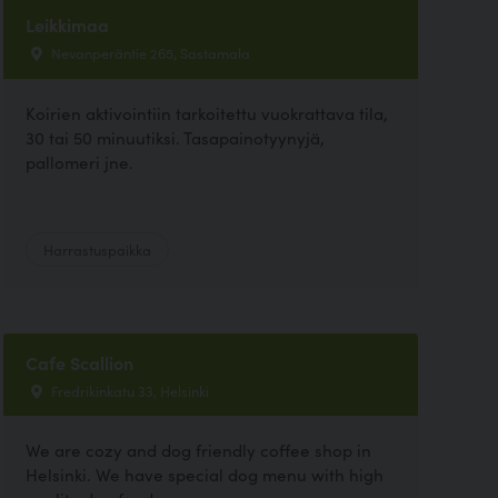
Leikkimaa
Nevanperäntie 265, Sastamala
Koirien aktivointiin tarkoitettu vuokrattava tila,
30 tai 50 minuutiksi. Tasapainotyynyjä,
pallomeri jne.
Harrastuspaikka
Cafe Scallion
Fredrikinkatu 33, Helsinki
We are cozy and dog friendly coffee shop in
Helsinki. We have special dog menu with high