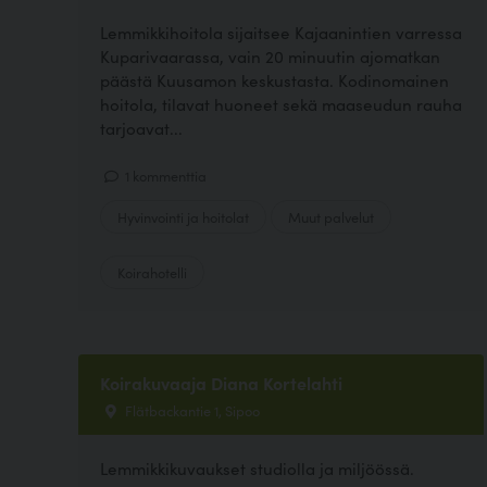
Lemmikkihoitola sijaitsee Kajaanintien varressa
Kuparivaarassa, vain 20 minuutin ajomatkan
päästä Kuusamon keskustasta. Kodinomainen
hoitola, tilavat huoneet sekä maaseudun rauha
tarjoavat...
1 kommenttia
Hyvinvointi ja hoitolat
Muut palvelut
Koirahotelli
Koirakuvaaja Diana Kortelahti
Flätbackantie 1, Sipoo
Lemmikkikuvaukset studiolla ja miljöössä.