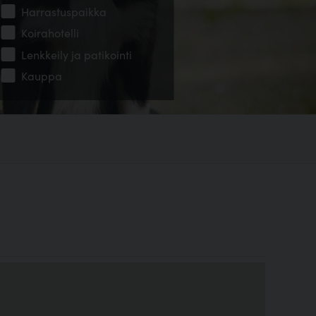
Harrastuspaikka
Koirahotelli
Lenkkeily ja patikointi
Kauppa