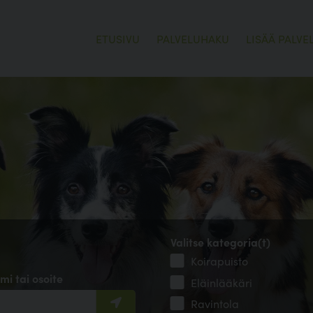
ETUSIVU
PALVELUHAKU
LISÄÄ PALVE
Valitse kategoria(t)
Koirapuisto
mi tai osoite
Eläinlääkäri
Ravintola