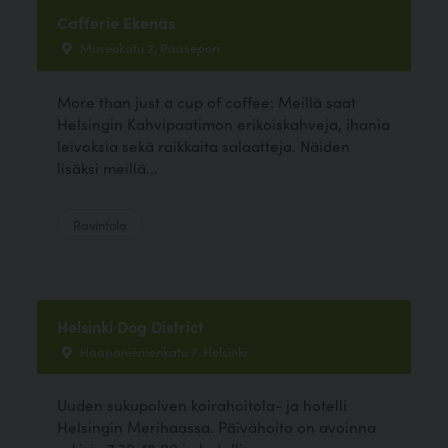
Cafferie Ekenäs
Museokatu 2, Raasepori
More than just a cup of coffee: Meillä saat
Helsingin Kahvipaatimon erikoiskahveja, ihania
leivoksia sekä raikkaita salaatteja. Näiden
lisäksi meillä...
Ravintola
Helsinki Dog District
Haapaniemenkatu 7, Helsinki
Uuden sukupolven koirahoitola- ja hotelli
Helsingin Merihaassa. Päivähoito on avoinna