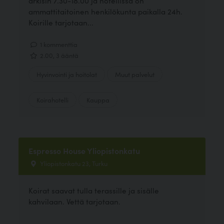
arkisin 7.30-18.00 ja hotellissa on
ammattitaitoinen henkilökunta paikalla 24h.
Koirille tarjotaan...
1 kommenttia
2.00, 3 ääntä
Hyvinvointi ja hoitolat
Muut palvelut
Koirahotelli
Kauppa
Espresso House Yliopistonkatu
Yliopistonkatu 23, Turku
Koirat saavat tulla terassille ja sisälle
kahvilaan. Vettä tarjotaan.