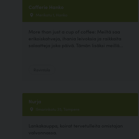
Cafferie Hanko
Merikatu 1, Hanko
More than just a cup of coffee: Meiltä saa
erikoiskahveja, ihania leivoksia ja raikkaita
salaatteja joka päivä. Tämän lisäksi meillä...
Ravintola
Nurja
Ilmarinkatu 35, Tampere
Lankakauppa, koirat tervetulleita omistajan
valvonnassa.