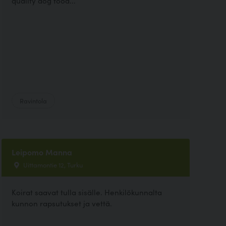
quality dog food...
Ravintola
Leipomo Manna
Uittamontie 12, Turku
Koirat saavat tulla sisälle. Henkilökunnalta
kunnon rapsutukset ja vettä.