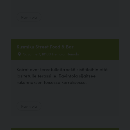
Ravintola
Kusmiku Street Food & Bar
Savontie 7, 18100 Heinola, Heinola
Koirat ovat tervetulleita sekä sisätiloihin että
lasitetulle terassille. Ravintola sijaitsee
rakennuksen toisessa kerroksessa.
Ravintola