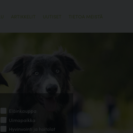
LU
ARTIKKELIT
UUTISET
TIETOA MEISTÄ
Eläinkauppa
Uimapaikka
Hyvinvointi ja hoitolat