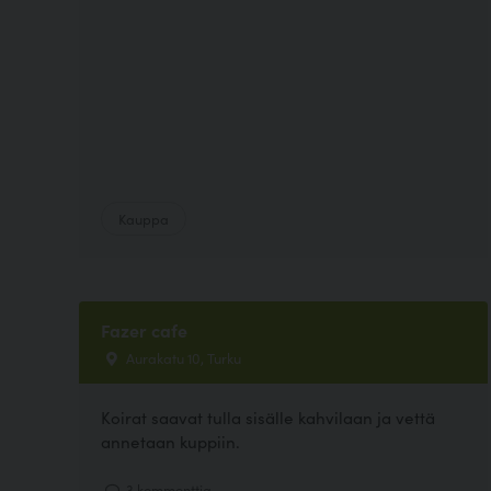
Kauppa
Fazer cafe
Aurakatu 10, Turku
Koirat saavat tulla sisälle kahvilaan ja vettä
annetaan kuppiin.
3 kommenttia