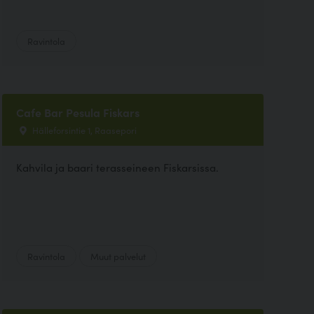
Ravintola
Cafe Bar Pesula Fiskars
Hälleforsintie 1, Raasepori
Kahvila ja baari terasseineen Fiskarsissa.
Ravintola
Muut palvelut