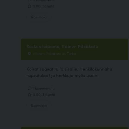
5.00, 1 ääntä
Ravintola
Kosken leipomo, Itäinen Pitkäkatu
Itäinen Pitkäkatu 41, Turku
Koirat saavat tulla sisälle. Henkilökunnalta
rapsutukset ja herkkuja myös usein.
1 kommenttia
5.00, 3 ääntä
Ravintola