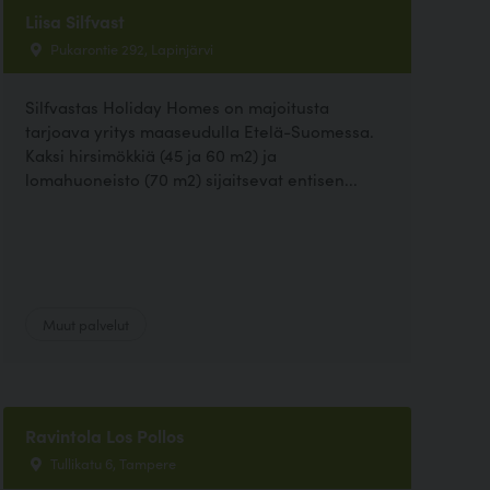
Liisa Silfvast
Pukarontie 292, Lapinjärvi
Silfvastas Holiday Homes on majoitusta
tarjoava yritys maaseudulla Etelä-Suomessa.
Kaksi hirsimökkiä (45 ja 60 m2) ja
lomahuoneisto (70 m2) sijaitsevat entisen...
Muut palvelut
Ravintola Los Pollos
Tullikatu 6, Tampere