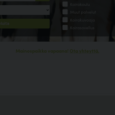
Koirakoulu
Muut palvelut
Koirakuvaaja
Koirasovellus
Mainospaikka vapaana!
Ota yhteyttä.