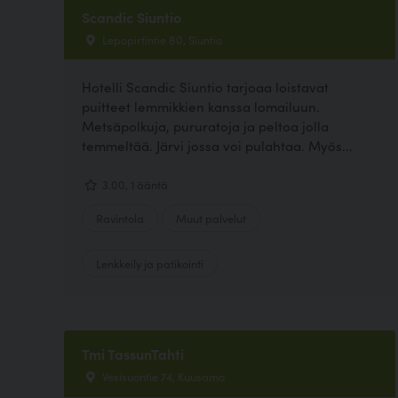
Scandic Siuntio
Lepopirtintie 80, Siuntio
Hotelli Scandic Siuntio tarjoaa loistavat
puitteet lemmikkien kanssa lomailuun.
Metsäpolkuja, pururatoja ja peltoa jolla
temmeltää. Järvi jossa voi pulahtaa. Myös...
3.00, 1 ääntä
Ravintola
Muut palvelut
Lenkkeily ja patikointi
Tmi TassunTahti
Vesisuontie 74, Kuusamo