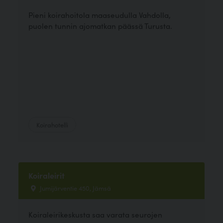
Pieni koirahoitola maaseudulla Vahdolla,
puolen tunnin ajomatkan päässä Turusta.
Koirahotelli
Koiraleirit
Jumijärventie 450, Jämsä
Koiraleirikeskusta saa varata seurojen