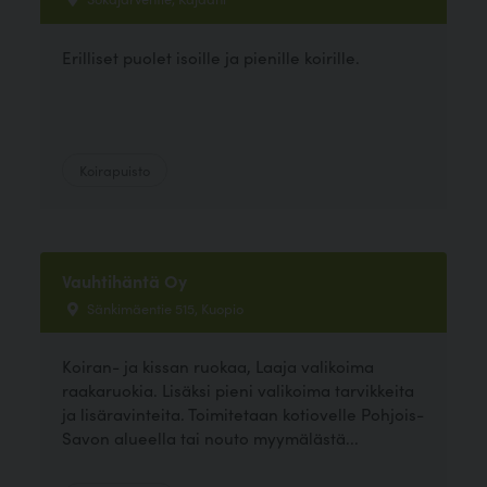
Erilliset puolet isoille ja pienille koirille.
Koirapuisto
Vauhtihäntä Oy
Sänkimäentie 515, Kuopio
Koiran- ja kissan ruokaa, Laaja valikoima
raakaruokia. Lisäksi pieni valikoima tarvikkeita
ja lisäravinteita. Toimitetaan kotiovelle Pohjois-
Savon alueella tai nouto myymälästä...