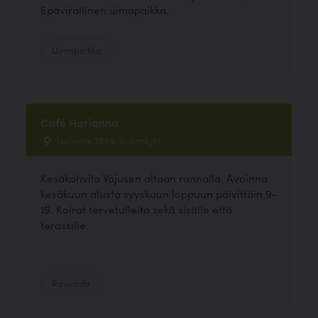
Epävirallinen uimapaikka.
Uimapaikka
Café Harianna
Ivalontie 3869, Sodankylä
Kesäkahvila Vajusen altaan rannalla. Avoinna
kesäkuun alusta syyskuun loppuun päivittäin 9-
19. Koirat tervetulleita sekä sisälle että
terassille.
Ravintola