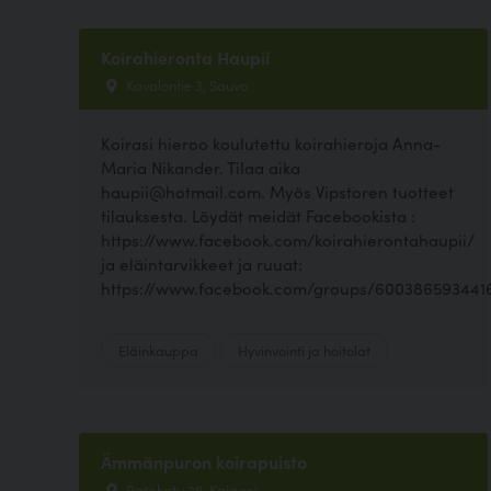
Koirahieronta Haupii
Kavalontie 3, Sauvo
Koirasi hieroo koulutettu koirahieroja Anna-
Maria Nikander. Tilaa aika
haupii@hotmail.com. Myös Vipstoren tuotteet
tilauksesta. Löydät meidät Facebookista :
https://www.facebook.com/koirahierontahaupii/
ja eläintarvikkeet ja ruuat:
https://www.facebook.com/groups/600386593441
Eläinkauppa
Hyvinvointi ja hoitolat
Ämmänpuron koirapuisto
Ratakatu 25, Kajaani