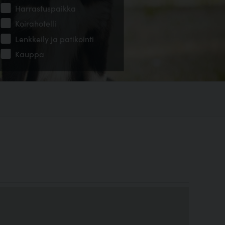
Harrastuspaikka
Koirahotelli
Lenkkeily ja patikointi
Kauppa