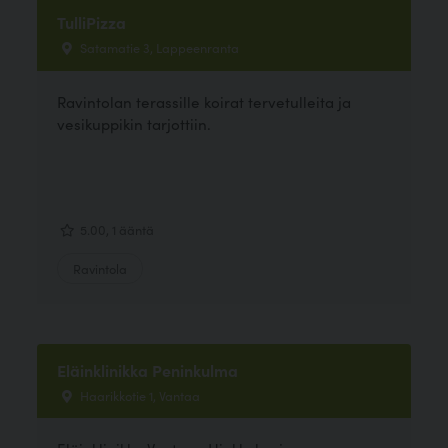
TulliPizza
Satamatie 3, Lappeenranta
Ravintolan terassille koirat tervetulleita ja
vesikuppikin tarjottiin.
5.00, 1 ääntä
Ravintola
Eläinklinikka Peninkulma
Haarikkotie 1, Vantaa