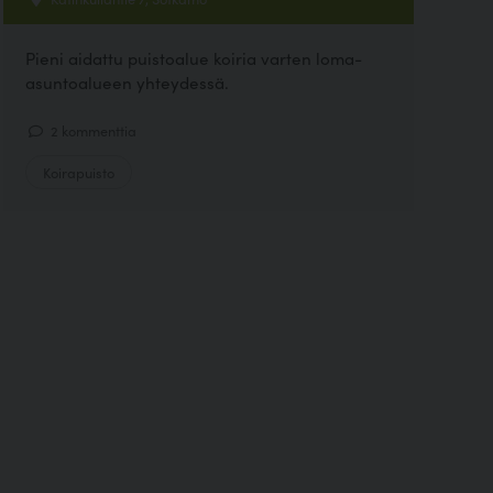
Pieni aidattu puistoalue koiria varten loma-
asuntoalueen yhteydessä.
2 kommenttia
Koirapuisto