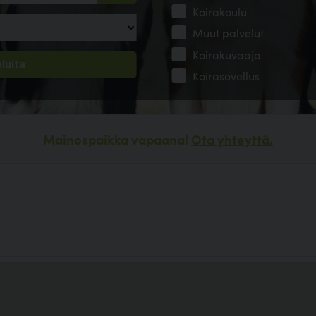
Koirakoulu
Muut palvelut
Koirakuvaaja
Koirasovellus
Mainospaikka vapaana!
Ota yhteyttä.