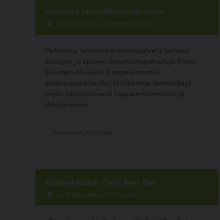
Petnanny Lemmikkienhoitpalvelu
Onnelantie 40 a 8, Lappeenranta
Petnanny lemmikkienhoitopalvelu tarjoaa
kissojen ja koirien lomahoitopalveluja Etelä-
Suomen alueella (Lappeenranta-
pääkaupunkiseutu) Hoidamme lemmikkejä
myös säännöllisesti Lappeenrannassa ja
lähikunnissa.
Hyvinvointi ja hoitolat
Tommyknocker Craft Beer Bar
Iso Roobertinkatu 13, Helsinki