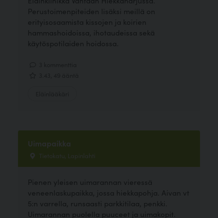
Eläinklinikka Vantaan Hiekkaharjussa.
Perustoimenpiteiden lisäksi meillä on
erityisosaamista kissojen ja koirien
hammashoidoissa, ihotaudeissa sekä
käytöspotilaiden hoidossa.
3 kommenttia
3.43, 49 ääntä
Eläinlääkäri
Uimapaikka
Tietokatu, Lapinlahti
Pienen yleisen uimarannan vieressä
veneenlaskupaikka, jossa hiekkapohja. Aivan vt
5:n varrella, runsaasti parkkitilaa, penkki.
Uimarannan puolella puuceet ja uimakopit.