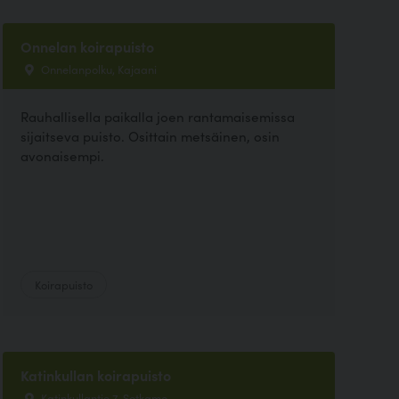
Onnelan koirapuisto
Onnelanpolku, Kajaani
Rauhallisella paikalla joen rantamaisemissa
sijaitseva puisto. Osittain metsäinen, osin
avonaisempi.
Koirapuisto
Katinkullan koirapuisto
Katinkullantie 7, Sotkamo