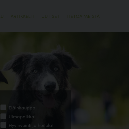
LU
ARTIKKELIT
UUTISET
TIETOA MEISTÄ
Eläinkauppa
Uimapaikka
Hyvinvointi ja hoitolat