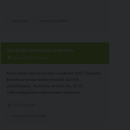
Koirakoulu
Harrastuspaikka
Tmi Katja Härmä koirahieronta
Linjatie 520, Tuusula
Koulutettu koirahieroja vuodesta 2007 tarjoaa
koirahierontaa kaikenlaisille koirille
yksilöllisesti. Avoinna arkisin klo 16-21,
viikonloppuisin sopimuksen mukaan.
5.00, 1 ääntä
Hyvinvointi ja hoitolat