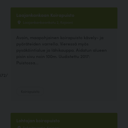
Laajankankaan Koirapuisto
Laajankankaankatu 2, Kajaani
Avoin, maapohjainen koirapuisto kävely- ja
pyöräteiden varrella. Vieressä myös
pysäköintialue ja lähikauppa. Aidatun alueen
pisin sivu noin 100m. Uudistettu 2017:
Puistossa...
672/
Koirapuisto
Lohtajan koirapuisto
Sokajärventie, Kajaani