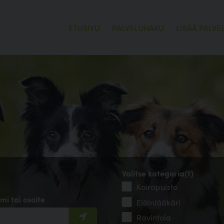
ETUSIVU
PALVELUHAKU
LISÄÄ PALVE
Valitse kategoria(t)
Koirapuisto
mi tai osoite
Eläinlääkäri
Ravintola