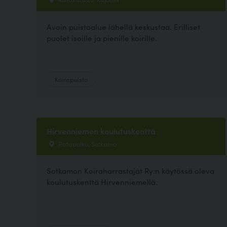
Avoin puistoalue lähellä keskustaa. Erilliset
puolet isoille ja pienille koirille.
Koirapuisto
Hirvenniemen koulutuskenttä
Ratapolku, Sotkamo
Sotkamon Koiraharrastajat Ry:n käytössä oleva
koulutuskenttä Hirvenniemellä.