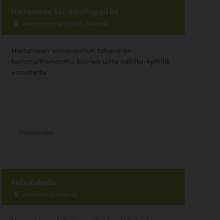
Hietamaan koiranuittopaikka
Hietamaantie, Ruukki, Siikajoki
Hietamaan uimamontun takana on
koiranuittomonttu, koirien uitto sallittu-kyltillä
varustettu
Uimapaikka
Felis Kahvila
Mäntytie 11, Helsinki