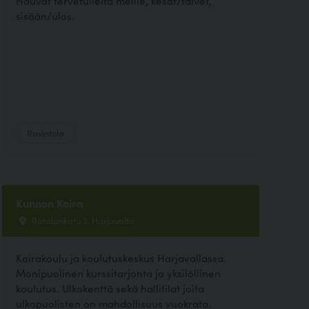
Hauvat tervetulleita meille, kesät/talvet,
sisään/ulos.
Ravintola
Kunnon Koira
Ratalankatu 3, Harjavalta
Koirakoulu ja koulutuskeskus Harjavallassa.
Monipuolinen kurssitarjonta ja yksilöllinen
koulutus. Ulkokenttä sekä hallitilat joita
ulkopuolisten on mahdollisuus vuokrata.