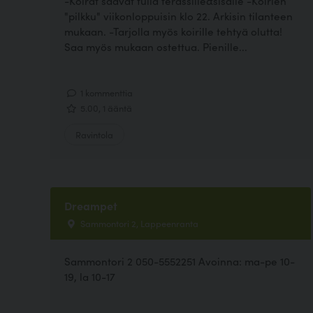
-Koirat saavat tulla terassille&sisälle -Koirien
"pilkku" viikonloppuisin klo 22. Arkisin tilanteen
mukaan. -Tarjolla myös koirille tehtyä olutta!
Saa myös mukaan ostettua. Pienille...
1 kommenttia
5.00, 1 ääntä
Ravintola
Dreampet
Sammontori 2, Lappeenranta
Sammontori 2 050-5552251 Avoinna: ma-pe 10-
19, la 10-17