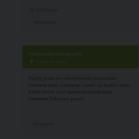
3.17, 6 ääntä
Eläinkauppa
Vaskiluodon koirapuisto
Kaarlentie, Vaasa
Puisto jossa on mäntymetsää pururadan
vieressä sekä aukeampi sepeli- ja hiekka-alue.
Kaikki koirat ovat samassa aitauksessa.
Mukavan kokoinen puisto.
Koirapuisto