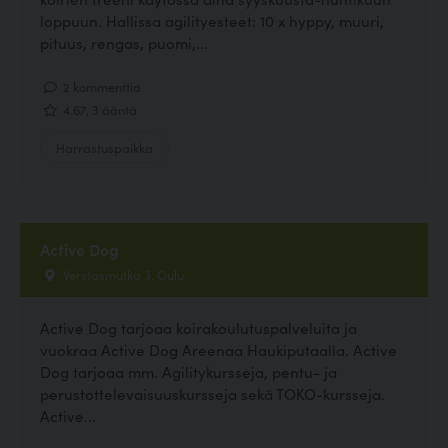
loppuun. Hallissa agilityesteet: 10 x hyppy, muuri,
pituus, rengas, puomi,...
2 kommenttia
4.67, 3 ääntä
Harrastuspaikka
Active Dog
Verstasmutka 3, Oulu
Active Dog tarjoaa koirakoulutuspalveluita ja
vuokraa Active Dog Areenaa Haukiputaalla. Active
Dog tarjoaa mm. Agilitykursseja, pentu- ja
perustottelevaisuuskursseja sekä TOKO-kursseja.
Active...