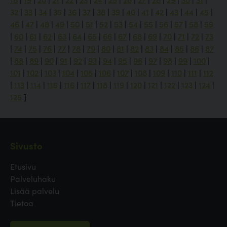
32
|
33
|
34
|
35
|
36
|
37
|
38
|
39
|
40
|
41
|
42
|
43
|
44
|
45
|
46
|
47
|
48
|
49
|
50
|
51
|
52
|
53
|
54
|
55
|
56
|
57
|
58
|
59
|
60
|
61
|
62
|
63
|
64
|
65
|
66
|
67
|
68
|
69
|
70
|
71
|
72
|
73
|
74
|
75
|
76
|
77
|
78
|
79
|
80
|
81
|
82
|
83
|
84
|
85
|
86
|
87
|
88
|
89
|
90
|
91
|
92
|
93
|
94
|
95
|
96
|
97
|
98
|
99
|
100
|
101
|
102
|
103
|
104
|
105
|
106
|
107
|
108
|
109
|
110
|
111
|
112
|
113
|
114
|
115
|
116
|
117
|
118
|
119
|
120
|
121
|
122
|
123
|
124
|
125
]
Sivusto
Etusivu
Palveluhaku
Lisää palvelu
Tietoa