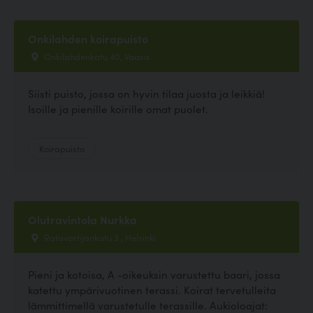
Onkilahden koirapuisto
Onkilahdenkatu 40, Vaasa
Siisti puisto, jossa on hyvin tilaa juosta ja leikkiä!
Isoille ja pienille koirille omat puolet.
Koirapuisto
Olutravintola Nurkka
Ratavartijankatu 3 , Helsinki
Pieni ja kotoisa, A -oikeuksin varustettu baari, jossa
katettu ympärivuotinen terassi. Koirat tervetulleita
lämmittimellä varustetulle terassille. Aukioloajat: