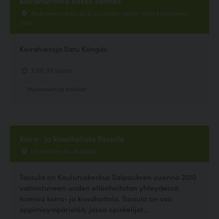
Koirahieronta Rekku Rennox
Aleksanterinkatu 25 b ja Lahden seutu, myös kotikäynnit,
Lahti
Koirahieroja Satu Köngäs.
3.00, 57 ääntä
Hyvinvointi ja hoitolat
Koira- ja kissahoitola Tassula
Laurellintie 44, Asikkala
Tassula on Koulutuskeskus Salpauksen vuonna 2010
valmistuneen uuden eläinhoitolan yhteydessä
toimiva koira- ja kissahoitola. Tassula on osa
oppimisympäristöä, jossa opiskelijat...