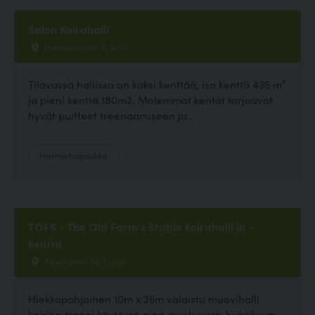
Salon Koirahalli
Joensuunkatu 9, Salo
Tilavassa hallissa on kaksi kenttää, iso kenttä 435 m²
ja pieni kenttä 180m2. Molemmat kentät tarjoavat
hyvät puitteet treenaamiseen ja...
Harrastuspaikka
TOFS - The Old Farm's Stable koirahalli ja -
kenttä
Toivolantie 56, Loppi
Hiekkapohjainen 10m x 25m valaistu muovihalli
koirien treeni käytössä aina syyskuusta-huhtikuun