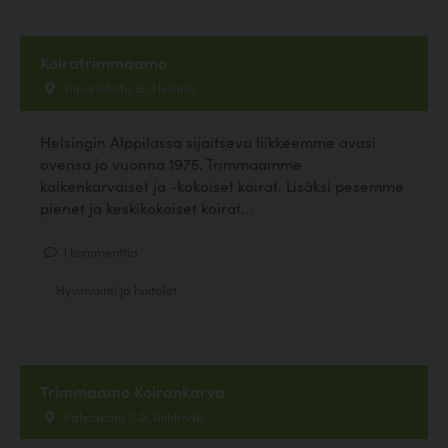
Koiratrimmaamo
Viipurinkatu 18, Helsinki
Helsingin Alppilassa sijaitseva liikkeemme avasi
ovensa jo vuonna 1975. Trimmaamme
kaikenkarvaiset ja -kokoiset koirat. Lisäksi pesemme
pienet ja keskikokoiset koirat...
1 kommenttia
Hyvinvointi ja hoitolat
Trimmaamo Koirankarva
Palstakatu 7-9, Riihimäki