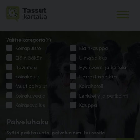
Valitse kategoria(t)
Koirapuisto
Eläinkauppa
Eläinlääkäri
Uimapaikka
Ravintola
Hyvinvointi ja hoitolat
Koirakoulu
Harrastuspaikka
Muut palvelut
Koirahotelli
Koirakuvaaja
Lenkkeily ja patikointi
Koirasovellus
Kauppa
Palveluhaku
Syötä paikkakunta, palvelun nimi tai osoite