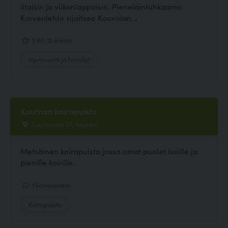
iltaisin ja viikonloppuisin. Pieneläintuhkaamo
Korvenlehto sijaitsee Kouvolan...
2.67, 12 ääntä
Hyvinvointi ja hoitolat
Kuurnan koirapuisto
Kuurnantie 39, Kajaani
Metsäinen koirapuisto jossa omat puolet isoille ja
pienille koirille.
1 kommenttia
Koirapuisto