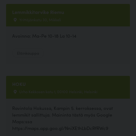
Lemmikkitarvike Riemu
Yrittäjänkatu 30, Mikkeli
Avoinna: Ma-Pe 10-18 La 10-14
Eläinkauppa
HOKU
Urho Kekkosen katu 1, 00100 Helsinki, Helsinki
Ravintola Hokussa, Kampin 5. kerroksessa, ovat
lemmikit sallittuja. Maininta tästä myös Google
Maps:ssa
https://maps.app.goo.gl/NniXE1hLbDcRfRWc9