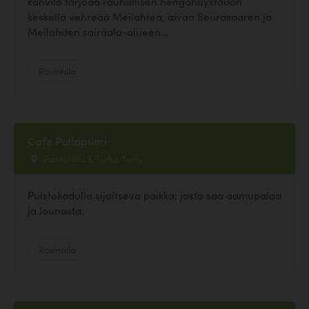
kahvila tarjoaa rauhallisen hengähdystauon
keskellä vehreää Meilahtea, aivan Seurasaaren ja
Meilahden sairaala-alueen...
Ravintola
Cafe Pullapuoti
Puistokatu 3, Turku, Turku
Puistokadulla sijaitseva paikka, josta saa aamupalaa
ja lounasta.
Ravintola