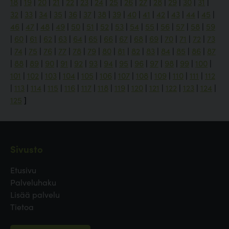
18
|
19
|
20
|
21
|
22
|
23
|
24
|
25
|
26
|
27
|
28
|
29
|
30
|
31
|
32
|
33
|
34
|
35
|
36
|
37
|
38
|
39
|
40
|
41
|
42
|
43
|
44
|
45
|
46
|
47
|
48
|
49
|
50
|
51
|
52
|
53
|
54
|
55
|
56
|
57
|
58
|
59
|
60
|
61
|
62
|
63
|
64
|
65
|
66
|
67
|
68
|
69
|
70
|
71
|
72
|
73
|
74
|
75
|
76
|
77
|
78
|
79
|
80
|
81
|
82
|
83
|
84
|
85
|
86
|
87
|
88
|
89
|
90
|
91
|
92
|
93
|
94
|
95
|
96
|
97
|
98
|
99
|
100
|
101
|
102
|
103
|
104
|
105
|
106
|
107
|
108
|
109
|
110
|
111
|
112
|
113
|
114
|
115
|
116
|
117
|
118
|
119
|
120
|
121
|
122
|
123
|
124
|
125
]
Sivusto
Etusivu
Palveluhaku
Lisää palvelu
Tietoa