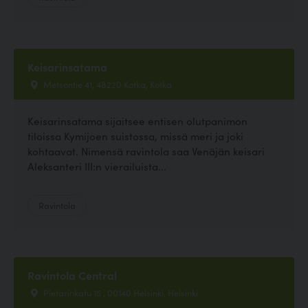
Keisarinsatama
Metsontie 41, 48220 Kotka, Kotka
Keisarinsatama sijaitsee entisen olutpanimon
tiloissa Kymijoen suistossa, missä meri ja joki
kohtaavat. Nimensä ravintola saa Venäjän keisari
Aleksanteri III:n vierailuista...
Ravintola
Ravintola Central
Pietarinkatu 15 , 00140 Helsinki, Helsinki