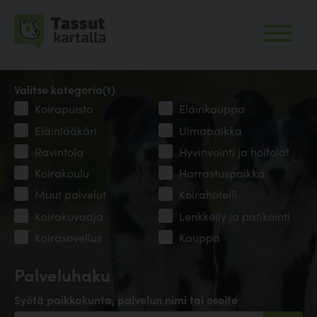
Valitse kategoria(t)
Koirapuisto
Eläinkauppa
Eläinlääkäri
Uimapaikka
Ravintola
Hyvinvointi ja hoitolat
Koirakoulu
Harrastuspaikka
Muut palvelut
Koirahotelli
Koirakuvaaja
Lenkkeily ja patikointi
Koirasovellus
Kauppa
Palveluhaku
Syötä paikkakunta, palvelun nimi tai osoite