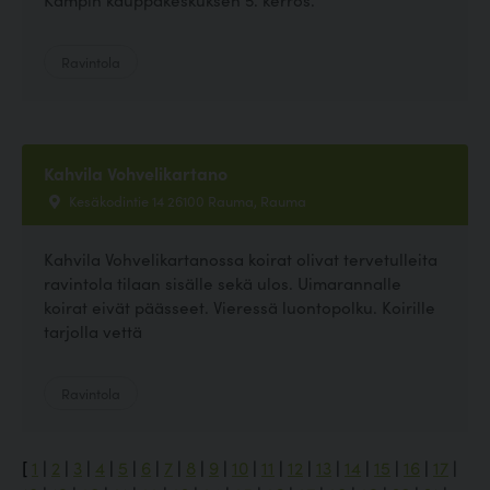
Ravintola
Kahvila Vohvelikartano
Kesäkodintie 14 26100 Rauma, Rauma
Kahvila Vohvelikartanossa koirat olivat tervetulleita
ravintola tilaan sisälle sekä ulos. Uimarannalle
koirat eivät päässeet. Vieressä luontopolku. Koirille
tarjolla vettä
Ravintola
[
1
|
2
|
3
|
4
|
5
|
6
|
7
|
8
|
9
|
10
|
11
|
12
|
13
|
14
|
15
|
16
|
17
|