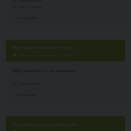
4.07, 15 ääntä
Uimapaikka
Myllysaaren koirauimaranta
Jalkarannantien varressa, Lahti
Tällä palvelulla ei ole kuvausta.
1 kommenttia
Uimapaikka
Merrasjärven koirauimaranta