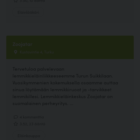
3.50, 10 ääntä
Eläinlääkäri
Zoojatar
Kustavintie 4, Turku
Tervetuloa palvelevaan
lemmikkieläinliikkeeseemme Turun Suikkilaan.
Vuosikymmenien kokemuksella osaamme auttaa
sinua löytämään lemmikkiruoat ja -tarvikkeet
lemmikillesi. Lemmikkieläinkeskus Zoojatar on
suomalainen perheyritys. ...
4 kommenttia
3.52, 23 ääntä
Eläinkauppa