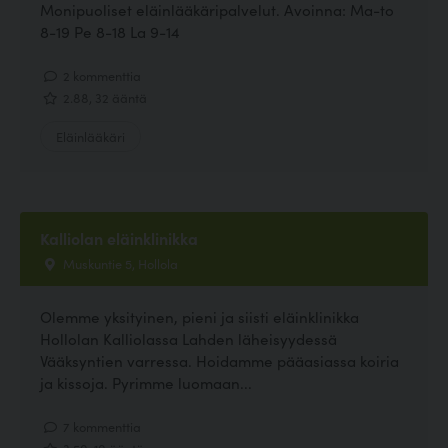
Monipuoliset eläinlääkäripalvelut. Avoinna: Ma-to
8-19 Pe 8-18 La 9-14
2 kommenttia
2.88, 32 ääntä
Eläinlääkäri
Kalliolan eläinklinikka
Muskuntie 5, Hollola
Olemme yksityinen, pieni ja siisti eläinklinikka
Hollolan Kalliolassa Lahden läheisyydessä
Vääksyntien varressa. Hoidamme pääasiassa koiria
ja kissoja. Pyrimme luomaan...
7 kommenttia