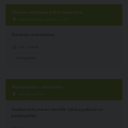
Teivaan sataman koirauimaranta
Jalkarannantien varressa, Lahti
Vieressä venesatama.
2.14, 7 ääntä
Uimapaikka
Mäntyluodon uimaranta
Mäntyluoto, Pori
Hiekkaranta meren äärellä. Läheisyydessä on
parkkipaikka.
2 kommenttia