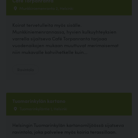
Cafe Torpanranta
Munkkiniemenranta 2, Helsinki
Koirat tervetulleita myös sisälle.
Munkkiniemenrannassa, hyvien kulkuyhteyksien
varrella sijaitseva Café Torpanranta tarjoaa
vuodenaikojen mukaan muuttuvat merimaisemat
niin mukavalle kahvihetkelle kuin...
Ravintola
Tuomarinkylän kartano
Tuomarinkyläntie 1, Helsinki
Helsingin Tuomarinkylän kartanomiljöössä sijatseva
ravintola, joka palvelee myös koiria terassillaan.