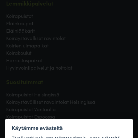
Lemmikkipalvelut
Koirapuistot
Eläinkaupat
Eläinlääkärit
Koiraystävälliset ravintolat
Koirien uimapaikat
Koirakoulut
Harrastuspaikat
Hyvinvointipalvelut ja hoitolat
Suosituimmat
Koirapuistot Helsingissä
Koiraystävälliset ravaintolat Helsingissä
Koirapuistot Vantaalla
Koirapuistot Espoossa
Koirapuistot Turussa
Käytämme evästeitä
Eläinlääkäri Helsingissä