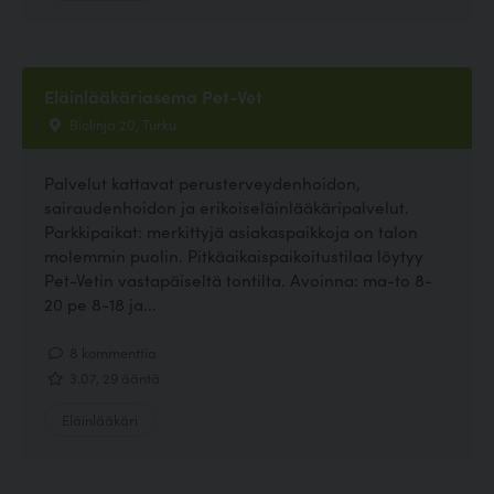
Eläinlääkäriasema Pet-Vet
Biolinja 20, Turku
Palvelut kattavat perusterveydenhoidon,
sairaudenhoidon ja erikoiseläinlääkäripalvelut.
Parkkipaikat: merkittyjä asiakaspaikkoja on talon
molemmin puolin. Pitkäaikaispaikoitustilaa löytyy
Pet-Vetin vastapäiseltä tontilta. Avoinna: ma-to 8-
20 pe 8-18 ja...
8 kommenttia
3.07, 29 ääntä
Eläinlääkäri