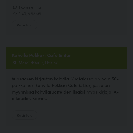
1 kommenttia
3.40, 5 ääntä
Ravintola
Kahvila Pokkari Cafe & Bar
Mosaiikkitori 2, Helsinki
Vuosaaren kirjaston kahvila. Vuotalossa on noin 50-
paikkainen kahvila Pokkari Cafe & Bar, jossa on
myynnissä kahvilatuotteiden lisäksi myös kirjoja. A-
oikeudet. Koirat...
Ravintola