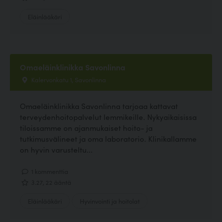
Eläinlääkäri
Omaeläinklinikka Savonlinna
Kalervonkatu 1, Savonlinna
Omaeläinklinikka Savonlinna tarjoaa kattavat
terveydenhoitopalvelut lemmikeille. Nykyaikaisissa
tiloissamme on ajanmukaiset hoito- ja
tutkimusvälineet ja oma laboratorio. Klinikallamme
on hyvin varusteltu...
1 kommenttia
3.27, 22 ääntä
Eläinlääkäri
Hyvinvointi ja hoitolat