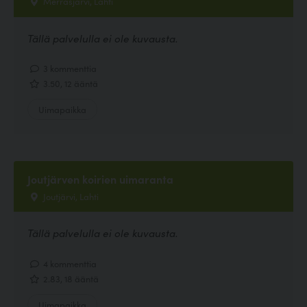
Merrasjärvi, Lahti
Tällä palvelulla ei ole kuvausta.
3 kommenttia
3.50, 12 ääntä
Uimapaikka
Joutjärven koirien uimaranta
Joutjärvi, Lahti
Tällä palvelulla ei ole kuvausta.
4 kommenttia
2.83, 18 ääntä
Uimapaikka