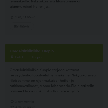
lemmikeille. Nykyaikaisissa tiloissamme on
ajanmukaiset hoito- ja...
2.90, 82 ääntä
Eläinlääkäri
Omaeläinklinikka Kuopio
Pallokatu 3, Kuopio
Omaeläinklinikka Kuopio tarjoaa kattavat
terveydenhoitopalvelut lemmikeille. Nykyaikaisissa
tiloissamme on ajanmukaiset hoito- ja
tutkimusvälineet ja oma laboratorio.Eläinlääkäriin
pääsee Omaeläinklinikka Kuopiossa yötä...
3 kommenttia
3.50, 20 ääntä