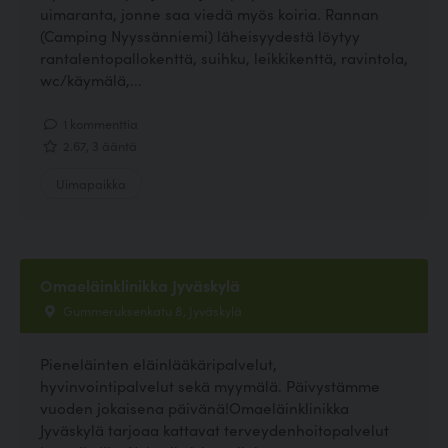
uimaranta, jonne saa viedä myös koiria. Rannan
(Camping Nyyssänniemi) läheisyydestä löytyy
rantalentopallokenttä, suihku, leikkikenttä, ravintola,
wc/käymälä,...
1 kommenttia
2.67, 3 ääntä
Uimapaikka
Omaeläinklinikka Jyväskylä
Gummeruksenkatu 8, Jyväskylä
Pieneläinten eläinlääkäripalvelut,
hyvinvointipalvelut sekä myymälä. Päivystämme
vuoden jokaisena päivänä!Omaeläinklinikka
Jyväskylä tarjoaa kattavat terveydenhoitopalvelut