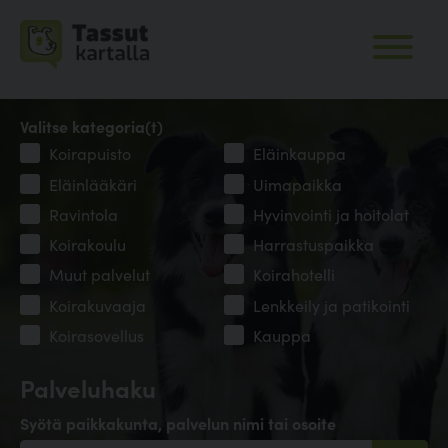
Valitse kategoria(t)
Koirapuisto
Eläinkauppa
Eläinlääkäri
Uimapaikka
Ravintola
Hyvinvointi ja hoitolat
Koirakoulu
Harrastuspaikka
Muut palvelut
Koirahotelli
Koirakuvaaja
Lenkkeily ja patikointi
Koirasovellus
Kauppa
Palveluhaku
Syötä paikkakunta, palvelun nimi tai osoite