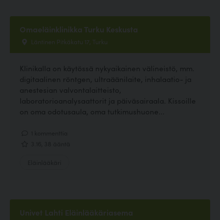
Omaeläinklinikka Turku Keskusta
Läntinen Pitkäkatu 17, Turku
Klinikalla on käytössä nykyaikainen välineistö, mm.
digitaalinen röntgen, ultraäänilaite, inhalaatio- ja
anestesian valvontalaitteisto,
laboratorioanalysaattorit ja päiväsairaala. Kissoille
on oma odotusaula, oma tutkimushuone...
1 kommenttia
3.16, 38 ääntä
Eläinlääkäri
Univet Lahti Eläinlääkäriasema