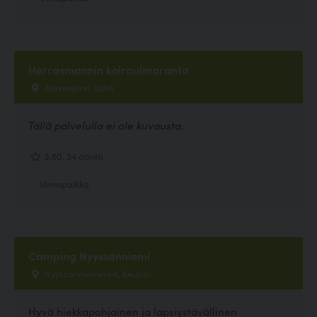
Herrasmannin koirauimaranta
Alasenjärvi, Lahti
Tällä palvelulla ei ole kuvausta.
3.50, 34 ääntä
Uimapaikka
Camping Nyyssänniemi
Nyyssänniementie, Keuruu
Hyvä hiekkapohjainen ja lapsiystävällinen