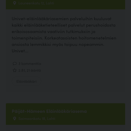
Launeenkatu 12, Lahti
Univet-eläinlääkäriasemien palveluihin kuuluvat
kaikki eläinlääketieteelliset palvelut perushoidosta
erikoisosaamista vaativiin tutkimuksiin ja
toimenpiteisiin. Korkeatasoisten hoitomenetelmien
ansiosta lemmikkisi myös toipuu nopeammin.
Univet...
3 kommenttia
2.81, 21 ääntä
Eläinlääkäri
Päijät-Hämeen Eläinlääkäriasema
Saimaankatu 18, Lahti