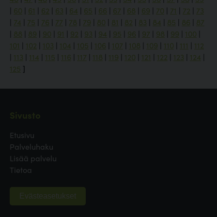
|
60
|
61
|
62
|
63
|
64
|
65
|
66
|
67
|
68
|
69
|
70
|
71
|
72
|
73
|
74
|
75
|
76
|
77
|
78
|
79
|
80
|
81
|
82
|
83
|
84
|
85
|
86
|
87
|
88
|
89
|
90
|
91
|
92
|
93
|
94
|
95
|
96
|
97
|
98
|
99
|
100
|
101
|
102
|
103
|
104
|
105
|
106
|
107
|
108
|
109
|
110
|
111
|
112
|
113
|
114
|
115
|
116
|
117
|
118
|
119
|
120
|
121
|
122
|
123
|
124
|
125
]
Sivusto
Etusivu
Palveluhaku
Lisää palvelu
Tietoa
Evästeasetukset