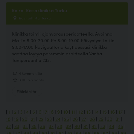
Koira-Kissaklinikka Turku
Raviraitti 45, Turku
Klinikka toimii ajanvarausperiaatteella. Avoinna:
Ma-To 8.00-20.00 Pe 8.00-19.00 Päivystys: La klo
9.00-17.00 Navigaattoria käyttäessäsi klinikka
saattaa löytya paremmin osoitteella Vanha
Tampereentie 233.
4 kommenttia
3.00, 28 ääntä
Eläinlääkäri
[
1
|
2
|
3
|
4
|
5
|
6
|
7
|
8
|
9
|
10
|
11
|
12
|
13
|
14
|
15
|
16
|
17
|
18
|
19
|
20
|
21
|
22
|
23
|
24
|
25
|
26
|
27
|
28
|
29
|
30
|
31
|
32
|
33
|
34
|
35
|
36
|
37
|
38
|
39
|
40
|
41
|
42
|
43
|
44
|
45
|
46
|
47
|
48
|
49
|
50
|
51
|
52
|
53
|
54
|
55
|
56
|
57
|
58
|
59