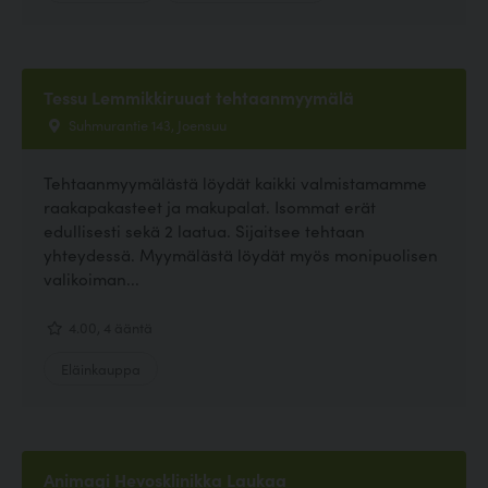
Tessu Lemmikkiruuat tehtaanmyymälä
Suhmurantie 143, Joensuu
Tehtaanmyymälästä löydät kaikki valmistamamme
raakapakasteet ja makupalat. Isommat erät
edullisesti sekä 2 laatua. Sijaitsee tehtaan
yhteydessä. Myymälästä löydät myös monipuolisen
valikoiman...
4.00, 4 ääntä
Eläinkauppa
Animagi Hevosklinikka Laukaa