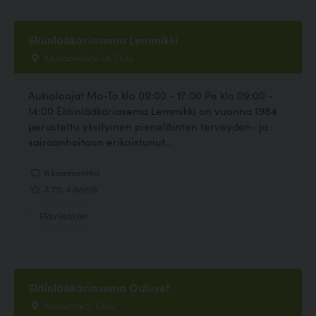
Eläinlääkäriasema Lemmikki
Kajaaninkatu 34, Oulu
Aukioloajat Ma-To klo 09:00 - 17:00 Pe klo 09:00 -
14:00 Eläinlääkäriasema Lemmikki on vuonna 1984
perustettu yksityinen pieneläinten terveyden- ja
sairaanhoitoon erikoistunut...
6 kommenttia
3.75, 4 ääntä
Eläinlääkäri
Eläinlääkäriasema Ouluvet
Krouvintie 5, Oulu