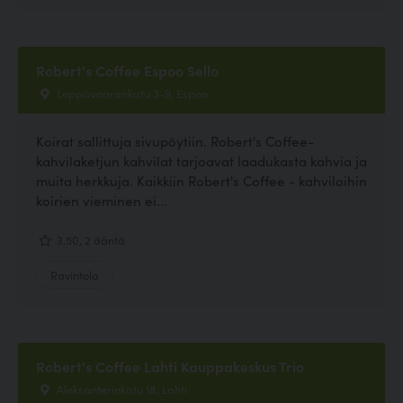
Robert's Coffee Espoo Sello
Leppävaarankatu 3-9, Espoo
Koirat sallittuja sivupöytiin. Robert's Coffee-
kahvilaketjun kahvilat tarjoavat laadukasta kahvia ja
muita herkkuja. Kaikkiin Robert's Coffee - kahviloihin
koirien vieminen ei...
3.50, 2 ääntä
Ravintola
Robert's Coffee Lahti Kauppakeskus Trio
Aleksanterinkatu 18, Lahti