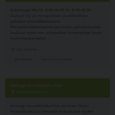
Aukioloajat Ma-To: 9.00-18.00 Pe: 8.00-16.00
Ouluvet Oy on monipuolisen ja ystävällisen
palvelun eläinlääkäriasema.
Peruseläinlääkäripalvelujen lisäksi palveluihimme
kuuluvat myös mm. ortopediset toimenpiteet (esim.
murtumaoperaatiot...
3.52, 21 ääntä
Eläinlääkäri
Hyvinvointi ja hoitolat
Animagi Hevosklinikka Oulu
Äimärautiontie 5, Oulu
Animagi-hevosklinikka Oulu (entinen Oulun
Hevosklinikka) on hevosiin erikoistunut täyden