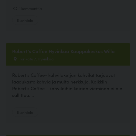
1 kommenttia
Ravintola
Robert's Coffee Hyvinkää Kauppakeskus Willa
Torikatu 7, Hyvinkää
Robert's Coffee- kahvilaketjun kahvilat tarjoavat
laadukasta kahvia ja muita herkkuja. Kaikkiin
Robert's Coffee - kahviloihin koirien vieminen ei ole
sallittua....
Ravintola