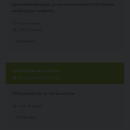
Lemmikkieläinpassi ja tunnistusmerkintä Virallisten
asiakirjojen laadinta...
4 kommenttia
3.10, 70 ääntä
Eläinlääkäri
Lemmikkikeskus Lilzoo
Kauppurienkatu 32, Oulu
Tällä palvelulla ei ole kuvausta.
3.35, 43 ääntä
Eläinkauppa