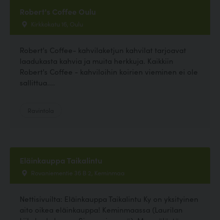
Robert's Coffee Oulu
Kirkkokatu 16, Oulu
Robert's Coffee- kahvilaketjun kahvilat tarjoavat
laadukasta kahvia ja muita herkkuja. Kaikkiin
Robert's Coffee - kahviloihin koirien vieminen ei ole
sallittua....
Ravintola
Eläinkauppa Taikalintu
Rovaniementie 36 B 2, Keminmaa
Nettisivuilta: Eläinkauppa Taikalintu Ky on yksityinen
aito oikea eläinkauppa! Keminmaassa (Laurilan