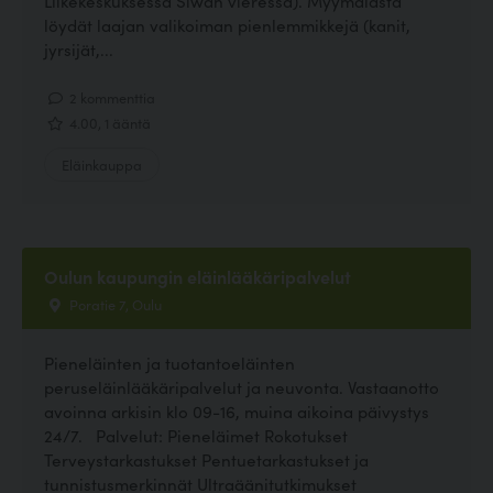
Liikekeskuksessa Siwan vieressä). Myymälästä
löydät laajan valikoiman pienlemmikkejä (kanit,
jyrsijät,...
2 kommenttia
4.00, 1 ääntä
Eläinkauppa
Oulun kaupungin eläinlääkäripalvelut
Poratie 7, Oulu
Pieneläinten ja tuotantoeläinten
peruseläinlääkäripalvelut ja neuvonta. Vastaanotto
avoinna arkisin klo 09-16, muina aikoina päivystys
24/7. Palvelut: Pieneläimet Rokotukset
Terveystarkastukset Pentuetarkastukset ja
tunnistusmerkinnät Ultraäänitutkimukset