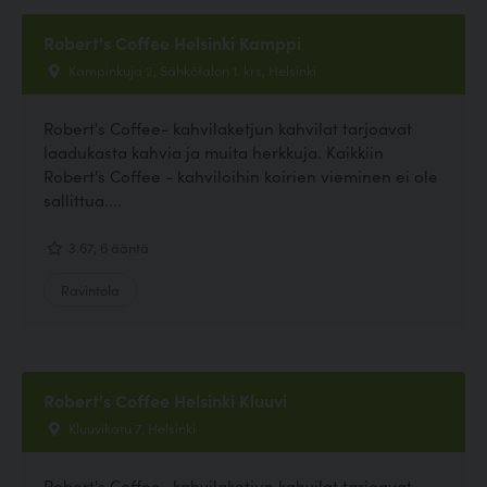
Robert's Coffee Helsinki Kamppi
Kampinkuja 2, Sähkötalon 1. krs, Helsinki
Robert's Coffee- kahvilaketjun kahvilat tarjoavat
laadukasta kahvia ja muita herkkuja. Kaikkiin
Robert's Coffee - kahviloihin koirien vieminen ei ole
sallittua....
3.67, 6 ääntä
Ravintola
Robert's Coffee Helsinki Kluuvi
Kluuvikatu 7, Helsinki
Robert's Coffee- kahvilaketjun kahvilat tarjoavat