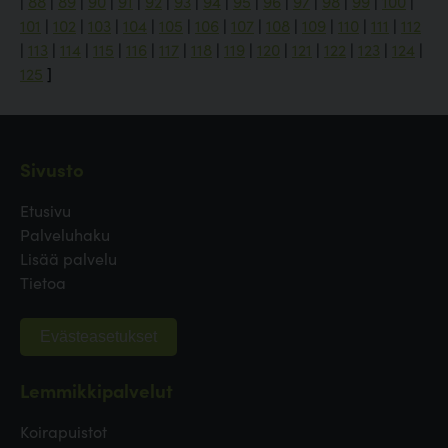
|
88
|
89
|
90
|
91
|
92
|
93
|
94
|
95
|
96
|
97
|
98
|
99
|
100
|
101
|
102
|
103
|
104
|
105
|
106
|
107
|
108
|
109
|
110
|
111
|
112
|
113
|
114
|
115
|
116
|
117
|
118
|
119
|
120
|
121
|
122
|
123
|
124
|
125
]
Sivusto
Etusivu
Palveluhaku
Lisää palvelu
Tietoa
Evästeasetukset
Lemmikkipalvelut
Koirapuistot