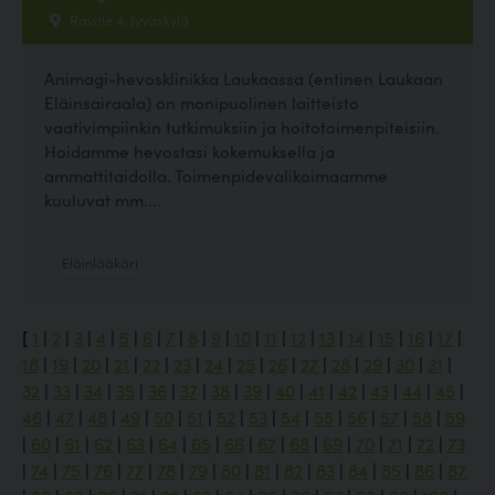
Ravitie 4, Jyväskylä
Animagi-hevosklinikka Laukaassa (entinen Laukaan
Eläinsairaala) on monipuolinen laitteisto
vaativimpiinkin tutkimuksiin ja hoitotoimenpiteisiin.
Hoidamme hevostasi kokemuksella ja
ammattitaidolla. Toimenpidevalikoimaamme
kuuluvat mm....
Eläinlääkäri
[
1
|
2
|
3
|
4
|
5
|
6
|
7
|
8
|
9
|
10
|
11
|
12
|
13
|
14
|
15
|
16
|
17
|
18
|
19
|
20
|
21
|
22
|
23
|
24
|
25
|
26
|
27
|
28
|
29
|
30
|
31
|
32
|
33
|
34
|
35
|
36
|
37
|
38
|
39
|
40
|
41
|
42
|
43
|
44
|
45
|
46
|
47
|
48
|
49
|
50
|
51
|
52
|
53
|
54
|
55
|
56
|
57
|
58
|
59
|
60
|
61
|
62
|
63
|
64
|
65
|
66
|
67
|
68
|
69
|
70
|
71
|
72
|
73
|
74
|
75
|
76
|
77
|
78
|
79
|
80
|
81
|
82
|
83
|
84
|
85
|
86
|
87