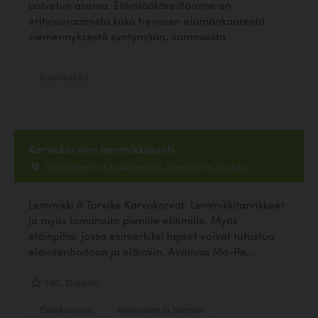
palvelun asema. Eläinlääkäreillämme on
erityisosaamista koko hevosen elämänkaaresta
siemennyksestä syntymään, vammoista...
Eläinlääkäri
Karvakorvien lemmikkipuoti
Ruuhimäentie 1, Laukaanhovi, Lievestuore, Laukaa
Lemmikki & Tarvike Karvakorvat. Lemmikkitarvikkeet
ja myös lomahoito pienille eläimille. Myös
eläinpiha, jossa esimerkiksi lapset voivat tutustua
eläintenhoitoon ja eläimiin. Avoinna Ma-Pe...
1.60, 10 ääntä
Eläinkauppa
Hyvinvointi ja hoitolat