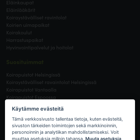
Eläinkaupat
Eläinlääkärit
Koiraystävälliset ravintolat
Koirien uimapaikat
Koirakoulut
Harrastuspaikat
Hyvinvointipalvelut ja hoitolat
Suosituimmat
Koirapuistot Helsingissä
Koiraystävälliset ravaintolat Helsingissä
Koirapuistot Vantaalla
Koirapuistot Espoossa
Koirapuistot Turussa
Käytämme evästeitä
Eläinlääkäri Helsingissä
Koirapuistot Tampereella
Tämä verkkosivusto tallentaa tietoja, kuten evästeitä,
sivuston tärkeiden toimintojen sekä markkinoinnin,
personoinnin ja analytiikan mahdollistamiseksi. Voit
Linkit
muuttaa asetuksia milloin tahansa.
Muuta asetuksia