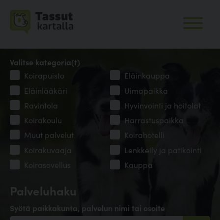
Valitse kategoria(t)
Koirapuisto
Eläinkauppa
Eläinlääkäri
Uimapaikka
Ravintola
Hyvinvointi ja hoitolat
Koirakoulu
Harrastuspaikka
Muut palvelut
Koirahotelli
Koirakuvaaja
Lenkkeily ja patikointi
Koirasovellus
Kauppa
Palveluhaku
Syötä paikkakunta, palvelun nimi tai osoite