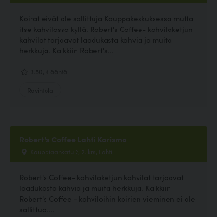
Koirat eivät ole sallittuja Kauppakeskuksessa mutta
itse kahvilassa kyllä. Robert's Coffee- kahvilaketjun
kahvilat tarjoavat laadukasta kahvia ja muita
herkkuja. Kaikkiin Robert's...
3.50, 4 ääntä
Ravintola
Robert's Coffee Lahti Karisma
Kauppiaankatu 2, 2. krs, Lahti
Robert's Coffee- kahvilaketjun kahvilat tarjoavat
laadukasta kahvia ja muita herkkuja. Kaikkiin
Robert's Coffee - kahviloihin koirien vieminen ei ole
sallittua....