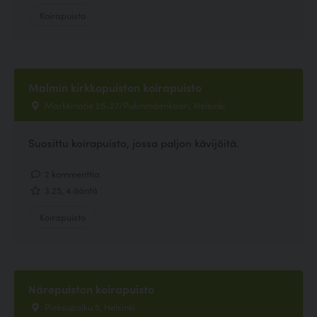
Koirapuisto
Malmin kirkkopuiston koirapuisto
Markkinatie 25-27/Pukinmäenkaari, Helsinki
Suosittu koirapuisto, jossa paljon kävijöitä.
2 kommenttia
3.25, 4 ääntä
Koirapuisto
Närepuiston koirapuisto
Pieksupolku 5, Helsinki