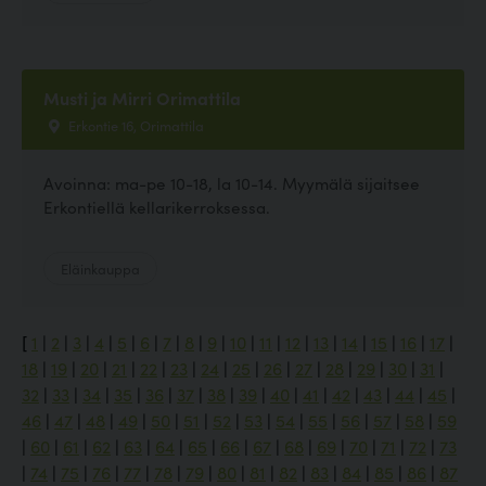
Musti ja Mirri Orimattila
Erkontie 16, Orimattila
Avoinna: ma-pe 10-18, la 10-14. Myymälä sijaitsee
Erkontiellä kellarikerroksessa.
Eläinkauppa
[
1
|
2
|
3
|
4
|
5
|
6
|
7
|
8
|
9
|
10
|
11
|
12
|
13
|
14
|
15
|
16
|
17
|
18
|
19
|
20
|
21
|
22
|
23
|
24
|
25
|
26
|
27
|
28
|
29
|
30
|
31
|
32
|
33
|
34
|
35
|
36
|
37
|
38
|
39
|
40
|
41
|
42
|
43
|
44
|
45
|
46
|
47
|
48
|
49
|
50
|
51
|
52
|
53
|
54
|
55
|
56
|
57
|
58
|
59
|
60
|
61
|
62
|
63
|
64
|
65
|
66
|
67
|
68
|
69
|
70
|
71
|
72
|
73
|
74
|
75
|
76
|
77
|
78
|
79
|
80
|
81
|
82
|
83
|
84
|
85
|
86
|
87