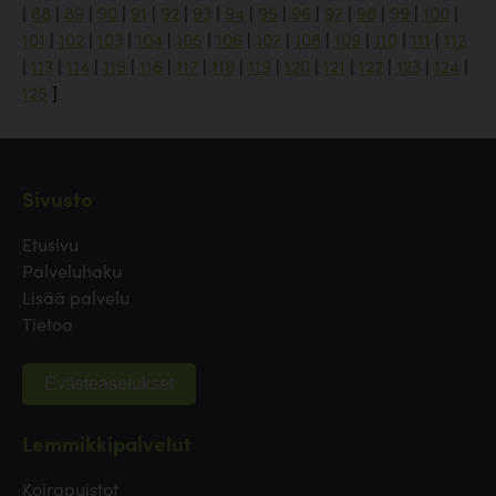
|
88
|
89
|
90
|
91
|
92
|
93
|
94
|
95
|
96
|
97
|
98
|
99
|
100
|
101
|
102
|
103
|
104
|
105
|
106
|
107
|
108
|
109
|
110
|
111
|
112
|
113
|
114
|
115
|
116
|
117
|
118
|
119
|
120
|
121
|
122
|
123
|
124
|
125
]
Sivusto
Etusivu
Palveluhaku
Lisää palvelu
Tietoa
Evästeasetukset
Lemmikkipalvelut
Koirapuistot