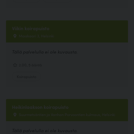
Viikin koirapuisto
Maakaari 3, Helsinki
Tällä palvelulla ei ole kuvausta.
2.00, 5 ääntä
Koirapuisto
Heikinlaakson koirapuisto
Suurmetsäntien ja Vanhan Porvoontien kulmaus, Helsinki
Tällä palvelulla ei ole kuvausta.