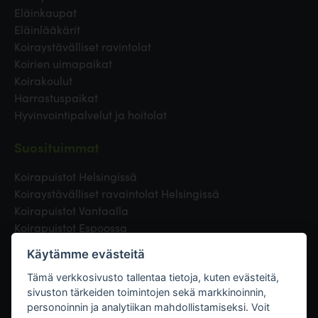
Eläinkaupat
Eläinlääkärit
Koiraystävälliset ravintolat
Koirien uimapaikat
Koirakoulut
Harrastuspaikat
Hyvinvointipalvelut ja hoitolat
Suosituimmat
Koirapuistot Helsingissä
Koiraystävälliset ravaintolat Helsingissä
Koirapuistot Vantaalla
Koirapuistot Espoossa
Koirapuistot Turussa
Käytämme evästeitä
Eläinlääkäri Helsingissä
Koirapuistot Tampereella
Tämä verkkosivusto tallentaa tietoja, kuten evästeitä,
sivuston tärkeiden toimintojen sekä markkinoinnin,
personoinnin ja analytiikan mahdollistamiseksi. Voit
Linkit