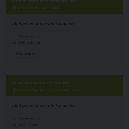
Maasälvänpuiston koirapuisto
Maasälväntie 14, Helsinki
Tällä palvelulla ei ole kuvausta.
1 kommenttia
3.50, 2 ääntä
Koirapuisto
Leivosenpuiston koirapuisto
Leivosenkuja 4/Tapaninkyläntie, Helsinki
Tällä palvelulla ei ole kuvausta.
1 kommenttia
4.00, 1 ääntä