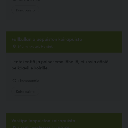
Koirapuisto
Fallkullan aluepuiston koirapuisto
Malminkaari, Helsinki
Lentokenttä ja paloasema lähellä, ei kovia ääniä
pelkääville koirille.
1 kommenttia
Koirapuisto
Vaskipellonpuiston koirapuisto
Henrik Forsiuksentie 31, Helsinki