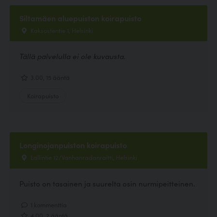
Siltamäen aluepuiston koirapuisto
Kaksostentie 1, Helsinki
Tällä palvelulla ei ole kuvausta.
3.00, 15 ääntä
Koirapuisto
Longinojanpuiston koirapuisto
Lallintie 12/Vanhanradanraitti, Helsinki
Puisto on tasainen ja suurelta osin nurmipeitteinen.
1 kommenttia
4.00, 2 ääntä