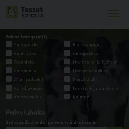
Valitse kategoria(t)
Koirapuisto
Eläinkauppa
Eläinlääkäri
Uimapaikka
Ravintola
Hyvinvointi ja hoitolat
Koirakoulu
Harrastuspaikka
Muut palvelut
Koirahotelli
Koirakuvaaja
Lenkkeily ja patikointi
Koirasovellus
Kauppa
Palveluhaku
Syötä paikkakunta, palvelun nimi tai osoite