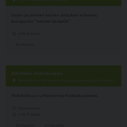
Isojen ja pienten koirien aitaukset erikseen,
koirapuisto "metsän keskellä"
4.00, 6 ääntä
Koirapuisto
Jakomäen hiekkakuoppa
Somerikkotie / Kankaretien kulmausta vastapäätä, Helsinki
Mahdollisuus uittaa koiraa hiekkakuopassa.
11 kommenttia
2.29, 17 ääntä
Koirapuisto
Uimapaikka