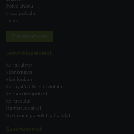
Palveluhaku
Lisää palvelu
Tietoa
Evästeasetukset
Lemmikkipalvelut
Koirapuistot
Eläinkaupat
Eläinlääkärit
Koiraystävälliset ravintolat
Koirien uimapaikat
Koirakoulut
Harrastuspaikat
Hyvinvointipalvelut ja hoitolat
Suosituimmat