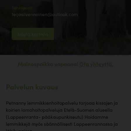
Sähköposti:
teijasilvennoinen@outlook.com
Näytä kartalla
Mainospaikka vapaana!
Ota yhteyttä.
Palvelun kuvaus
Petnanny lemmikkienhoitopalvelu tarjoaa kissojen ja
koirien lomahoitopalveluja Etelä-Suomen alueella
(Lappeenranta- pääkaupunkiseutu) Hoidamme
lemmikkejä myös säännöllisesti Lappeenrannassa ja
lähikunnissa.