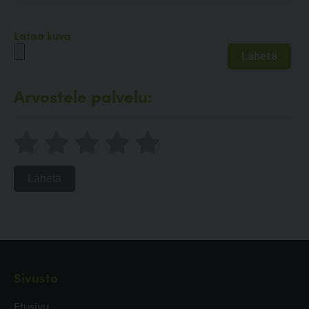
Lataa kuva
Arvostele palvelu:
Lähetä
Sivusto
Etusivu