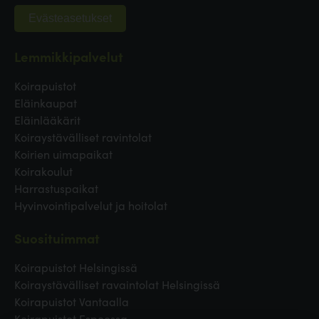
Evästeasetukset
Lemmikkipalvelut
Koirapuistot
Eläinkaupat
Eläinlääkärit
Koiraystävälliset ravintolat
Koirien uimapaikat
Koirakoulut
Harrastuspaikat
Hyvinvointipalvelut ja hoitolat
Suosituimmat
Koirapuistot Helsingissä
Koiraystävälliset ravaintolat Helsingissä
Koirapuistot Vantaalla
Koirapuistot Espoossa