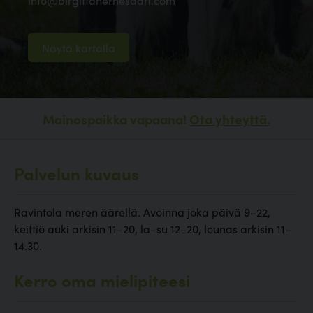
info@birgittahernesaari.com
Näytä kartalla
Mainospaikka vapaana!
Ota yhteyttä.
Palvelun kuvaus
Ravintola meren äärellä. Avoinna joka päivä 9–22,
keittiö auki arkisin 11–20, la–su 12–20, lounas arkisin 11–
14.30.
Kerro oma mielipiteesi