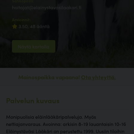
Sähköposti:
hoitajat@elainystavasilaakari.fi
Arvioinnit:
3.50, 48 ääntä
Näytä kartalla
Mainospaikka vapaana!
Ota yhteyttä.
Palvelun kuvaus
Monipuolisia eläinlääkäripalveluja. Myös
nettiajanvaraus. Avoinna: arkisin 8-19 lauantaisin 10-16
Eläinystäväsi Lääkäri on perustettu 1999. Uusiin tiloihin