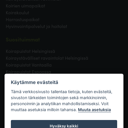
Koirien uimapaikat
Koirakoulut
Harrastuspaikat
Hyvinvointipalvelut ja hoitolat
Suosituimmat
Koirapuistot Helsingissä
Koiraystävälliset ravaintolat Helsingissä
Koirapuistot Vantaalla
Koirapuistot Espoossa
Koirapuistot Turussa
Käytämme evästeitä
Eläinlääkäri Helsingissä
Koirapuistot Tampereella
Tämä verkkosivusto tallentaa tietoja, kuten evästeitä,
sivuston tärkeiden toimintojen sekä markkinoinnin,
personoinnin ja analytiikan mahdollistamiseksi. Voit
Linkit
muuttaa asetuksia milloin tahansa.
Muuta asetuksia
Hyväksy kaikki