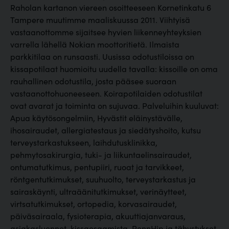
Raholan kartanon viereen osoitteeseen Kornetinkatu 6
Tampere muutimme maaliskuussa 2011. Viihtyisä
vastaanottomme sijaitsee hyvien liikenneyhteyksien
varrella lähellä Nokian moottoritietä. Ilmaista
parkkitilaa on runsaasti. Uusissa odotustiloissa on
kissapotilaat huomioitu uudella tavalla: kissoille on oma
rauhallinen odotustila, josta pääsee suoraan
vastaanottohuoneeseen. Koirapotilaiden odotustilat
ovat avarat ja toiminta on sujuvaa. Palveluihin kuuluvat:
Apua käytösongelmiin, Hyvästit eläinystävälle,
ihosairaudet, allergiatestaus ja siedätyshoito, kutsu
terveystarkastukseen, laihdutusklinikka,
pehmytosakirurgia, tuki- ja liikuntaelinsairaudet,
ontumatutkimus, pentupiiri, ruoat ja tarvikkeet,
röntgentutkimukset, suuhuolto, terveystarkastus ja
sairaskäynti, ultraäänitutkimukset, verinäytteet,
virtsatutkimukset, ortopedia, korvasairaudet,
päiväsairaala, fysioterapia, akuuttiajanvaraus,
asiakasluennot, kissaosaamista, PennHip ja tähystykset