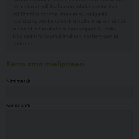
ne tuntuivat kalliilta lääkäri tähdensi ettei eläin
välttämättä parane ilman esim. röntgeniä
suolistosta, vaikka selvästi kissalla virus kun silmät
vuotavat ja iho oireita silmän ympärillä.. lasku
170e sisälsi terveystutkimuksen, nesteytyksen ja
lääkkeet.
Kerro oma mielipiteesi
Nimimerkki
Kommentti