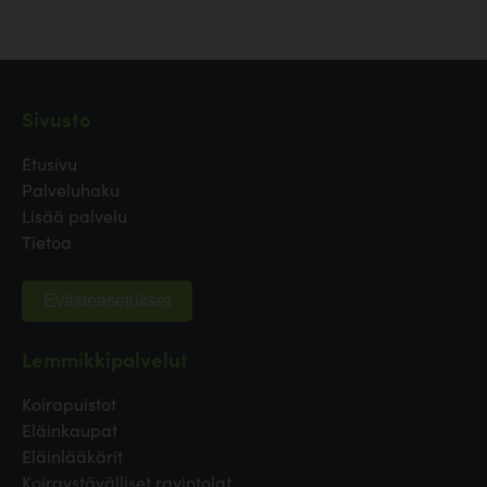
Sivusto
Etusivu
Palveluhaku
Lisää palvelu
Tietoa
Evästeasetukset
Lemmikkipalvelut
Koirapuistot
Eläinkaupat
Eläinlääkärit
Koiraystävälliset ravintolat