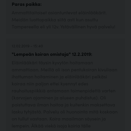
Paras paikka:
Ammattitaitoiset asiantuntevat eläinlääkärit.
Meidän luottopaikka siitä asti kun asuttu
Tampereella eli yli 12v. Ystävällinen hyvä palvelu!
12.02.2019 - 15:40
"Lempeän koiran omistaja" 12.2.2019:
Eläinlääkäri täysin kyvytön hoitamaan
ammattiaan. Meillä oli ison pentukoiran kivuliaan
ihottuman hoitaminen ja eläinlääkäri pelkäsi
koiraa niin paljon ettei kyennyt edes
rauhoituspiikkiä antamaan toimenpidettä varten
(karvojen ajaminen ja alueen puhdistus). Oli
poistuttava ilman hoitoa ja kuitenkin maksettava
lasku tyhjästä. Palvelu oli huonointa mitä koskaan
on tullut vastaan. Koira maailman säysein ja
lempein. Älkää viekö isoja koiria tälle