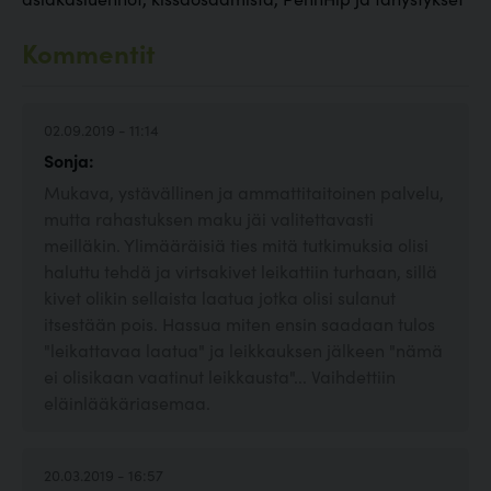
Kommentit
02.09.2019 - 11:14
Sonja:
Mukava, ystävällinen ja ammattitaitoinen palvelu,
mutta rahastuksen maku jäi valitettavasti
meilläkin. Ylimääräisiä ties mitä tutkimuksia olisi
haluttu tehdä ja virtsakivet leikattiin turhaan, sillä
kivet olikin sellaista laatua jotka olisi sulanut
itsestään pois. Hassua miten ensin saadaan tulos
"leikattavaa laatua" ja leikkauksen jälkeen "nämä
ei olisikaan vaatinut leikkausta"... Vaihdettiin
eläinlääkäriasemaa.
20.03.2019 - 16:57