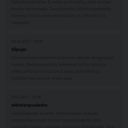
lääkäriasemalle. Ei edes pahoiteltu, ettei koiraa
kyetty hoitamaan. Seuraavalla lääkäriasemalla
homma hoitui ammattitaidolla ja pätevästi ja
nopeasti.
05.04.2017 - 23:16
Silpoja:
Oma koirani leikattiin turhaan väärän diagnoosin
vuoksi. Reklamaatiota tehdessä tultiin lankoja
pitkin eikä ikinä kuulunut edes pahoittelua.
Jalallani en tuonne enää astu
20.11.2014 - 12:08
eläintenpuolesta:
Henkilökunta nuorta, rahastuksen makua,
mahdollisimman monta toimenpidettä olisi
tahdottu tehdä oireiden laadusta huolimatta. Kun