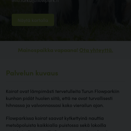
info.turku@flowpark.fi
Näytä kartalla
Mainospaikka vapaana!
Ota yhteyttä.
Palvelun kuvaus
Koirat ovat lämpimästi tervetulleita Turun Flowparkiin
kunhan pidät huolen siitä, että ne ovat turvallisesti
hihnassa ja valvonnassasi koko vierailun ajan.
Flowparkissa koirat saavat kytkettyinä nauttia
metsäpoluista kaikkialla puistossa sekä lokoilla