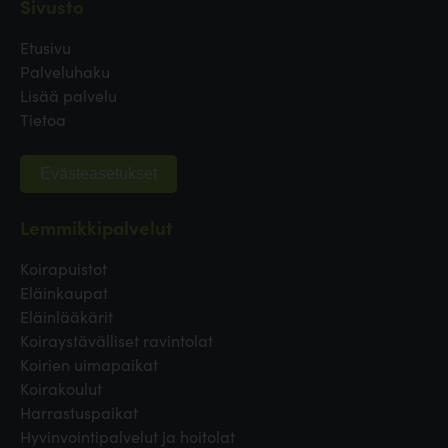
Sivusto
Etusivu
Palveluhaku
Lisää palvelu
Tietoa
Evästeasetukset
Lemmikkipalvelut
Koirapuistot
Eläinkaupat
Eläinlääkärit
Koiraystävälliset ravintolat
Koirien uimapaikat
Koirakoulut
Harrastuspaikat
Hyvinvointipalvelut ja hoitolat