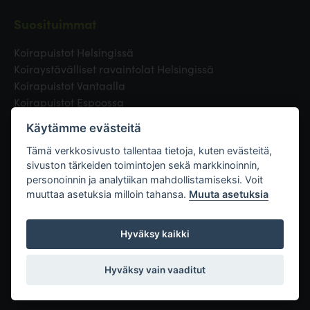
Suosituimmat
Koirapuistot Helsingissä
Koiraystävälliset ravaintolat Helsingissä
Koirapuistot Vantaalla
Koirapuistot Espoossa
Koirapuistot Turussa
Käytämme evästeitä
Eläinlääkäri Helsingissä
Koirapuistot Tampereella
Tämä verkkosivusto tallentaa tietoja, kuten evästeitä,
sivuston tärkeiden toimintojen sekä markkinoinnin,
personoinnin ja analytiikan mahdollistamiseksi. Voit
Linkit
muuttaa asetuksia milloin tahansa.
Muuta asetuksia
Hyväksy kaikki
Hyväksy vain vaaditut