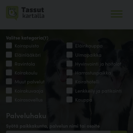
Valitse kategoria(t)
Koirapuisto
Eläinkauppa
Eläinlääkäri
Uimapaikka
Ravintola
Hyvinvointi ja hoitolat
Koirakoulu
Harrastuspaikka
Muut palvelut
Koirahotelli
Koirakuvaaja
Lenkkeily ja patikointi
Koirasovellus
Kauppa
Palveluhaku
Syötä paikkakunta, palvelun nimi tai osoite