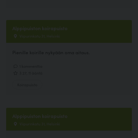
Alppipuiston koirapuisto
Viipurinkatu 31, Helsinki
Pienille koirille nykyään oma aitaus.
1 kommenttia
3.27, 11 ääntä
Koirapuisto
Alppipuiston koirapuisto
Viipurinkatu 31, Helsinki