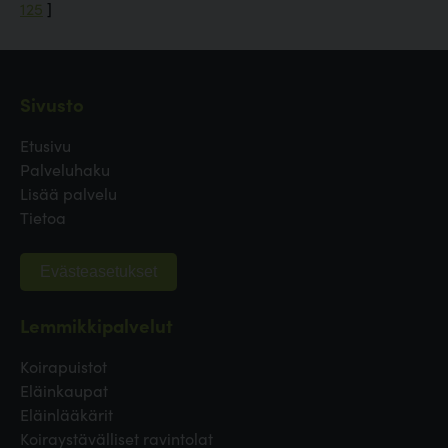
125
]
Sivusto
Etusivu
Palveluhaku
Lisää palvelu
Tietoa
Evästeasetukset
Lemmikkipalvelut
Koirapuistot
Eläinkaupat
Eläinlääkärit
Koiraystävälliset ravintolat