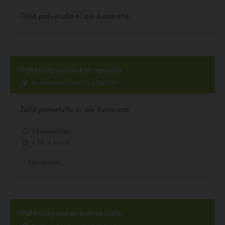
Tällä palvelulla ei ole kuvausta.
Pähkinäpuiston koirapuisto
Radanrakentajantie 1, Helsinki
Tällä palvelulla ei ole kuvausta.
2 kommenttia
4.00, 4 ääntä
Koirapuisto
Pähkinäpuiston koirapuisto
Radanrakentajantie 1, Helsinki