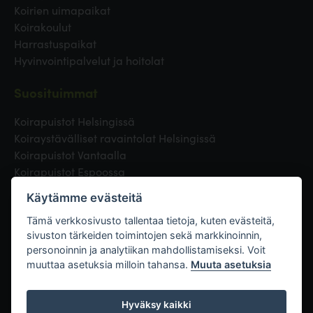
Koirien uimapaikat
Koirakoulut
Harrastuspaikat
Hyvinvointipalvelut ja hoitolat
Suosituimmat
Koirapuistot Helsingissä
Koiraystävälliset ravaintolat Helsingissä
Koirapuistot Vantaalla
Koirapuistot Espoossa
Koirapuistot Turussa
Käytämme evästeitä
Eläinlääkäri Helsingissä
Koirapuistot Tampereella
Tämä verkkosivusto tallentaa tietoja, kuten evästeitä,
sivuston tärkeiden toimintojen sekä markkinoinnin,
personoinnin ja analytiikan mahdollistamiseksi. Voit
Linkit
muuttaa asetuksia milloin tahansa.
Muuta asetuksia
Hyväksy kaikki