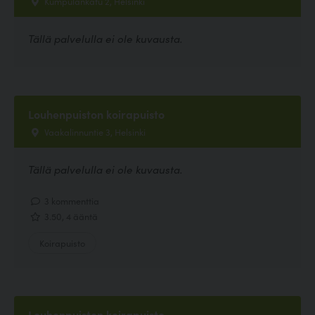
Kumpulankatu 2, Helsinki
Tällä palvelulla ei ole kuvausta.
Louhenpuiston koirapuisto
Vaakalinnuntie 3, Helsinki
Tällä palvelulla ei ole kuvausta.
3 kommenttia
3.50, 4 ääntä
Koirapuisto
Louhenpuiston koirapuisto