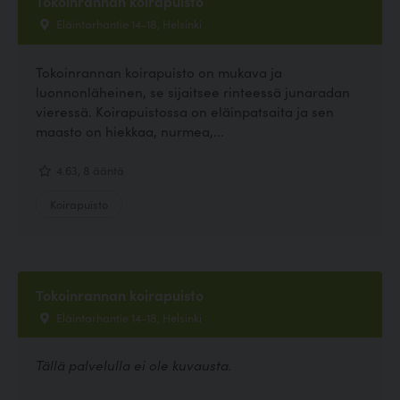
Tokoinrannan koirapuisto
Eläintarhantie 14-18, Helsinki
Tokoinrannan koirapuisto on mukava ja
luonnonläheinen, se sijaitsee rinteessä junaradan
vieressä. Koirapuistossa on eläinpatsaita ja sen
maasto on hiekkaa, nurmea,...
4.63, 8 ääntä
Koirapuisto
Tokoinrannan koirapuisto
Eläintarhantie 14-18, Helsinki
Tällä palvelulla ei ole kuvausta.