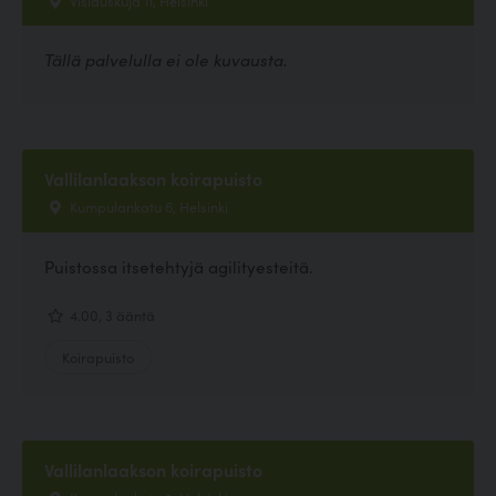
Vislauskuja 11, Helsinki
Tällä palvelulla ei ole kuvausta.
Vallilanlaakson koirapuisto
Kumpulankatu 6, Helsinki
Puistossa itsetehtyjä agilityesteitä.
4.00, 3 ääntä
Koirapuisto
Vallilanlaakson koirapuisto