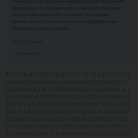
Pienehkö/keskikokoinen hiekkapohjainen tasamaan
koira-aitaus Kumpulanlaakson metsikköä halkovan
kevyen liikenteen raitin varressa. Ei erikseen
pienten puolta, yleensä sopuisaa käyttäjäkuntaa.
Viereiselle palsta-alueelle...
3.50, 2 ääntä
Koirapuisto
[
1
|
2
|
3
|
4
|
5
|
6
|
7
|
8
|
9
|
10
|
11
|
12
|
13
|
14
|
15
|
16
|
17
|
18
|
19
|
20
|
21
|
22
|
23
|
24
|
25
|
26
|
27
|
28
|
29
|
30
|
31
|
32
|
33
|
34
|
35
|
36
|
37
|
38
|
39
|
40
|
41
|
42
|
43
|
44
|
45
|
46
|
47
|
48
|
49
|
50
|
51
|
52
|
53
|
54
|
55
|
56
|
57
|
58
|
59
|
60
|
61
|
62
|
63
|
64
|
65
|
66
|
67
|
68
|
69
|
70
|
71
|
72
|
73
|
74
|
75
|
76
|
77
|
78
|
79
|
80
|
81
|
82
|
83
|
84
|
85
|
86
|
87
|
88
|
89
|
90
|
91
|
92
|
93
|
94
|
95
|
96
|
97
|
98
|
99
|
100
|
101
|
102
|
103
|
104
|
105
|
106
|
107
|
108
|
109
|
110
|
111
|
112
|
113
|
114
|
115
|
116
|
117
|
118
|
119
|
120
|
121
|
122
|
123
|
124
|