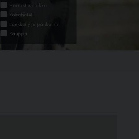
Harrastuspaikka
Koirahotelli
Lenkkeily ja patikointi
Kauppa