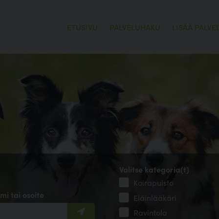
ETUSIVU
PALVELUHAKU
LISÄÄ PALVE
Valitse kategoria(t)
Koirapuisto
mi tai osoite
Eläinlääkäri
Ravintola