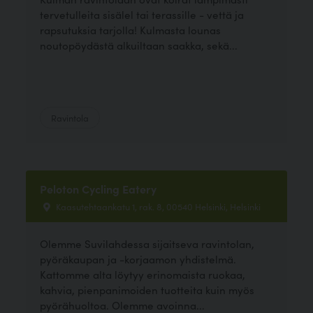
tervetulleita sisälel tai terassille - vettä ja
rapsutuksia tarjolla! Kulmasta lounas
noutopöydästä alkuiltaan saakka, sekä...
Ravintola
Peloton Cycling Eatery
Kaasutehtaankatu 1, rak. 8, 00540 Helsinki, Helsinki
Olemme Suvilahdessa sijaitseva ravintolan,
pyöräkaupan ja -korjaamon yhdistelmä.
Kattomme alta löytyy erinomaista ruokaa,
kahvia, pienpanimoiden tuotteita kuin myös
pyörähuoltoa. Olemme avoinna...