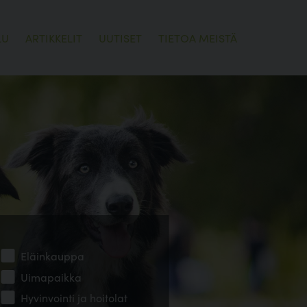
LU
ARTIKKELIT
UUTISET
TIETOA MEISTÄ
Eläinkauppa
Uimapaikka
Hyvinvointi ja hoitolat