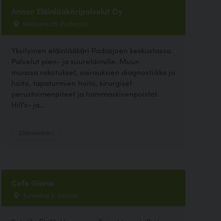
Annan Eläinlääkäripalvelut Oy
Keskustie 25, Padasjoki
Yksityinen eläinlääkäri Padasjoen keskustassa.
Palvelut pien- ja suureläimille. Muun
muassa rokotukset, sairauksien diagnostiikka ja
hoito, tapaturmien hoito, kirurgiset
perustoimenpiteet ja hammaskivenpoistot.
Hill's- ja...
Eläinlääkäri
Cafe Gloria
Tunnelitie 2, Helsinki