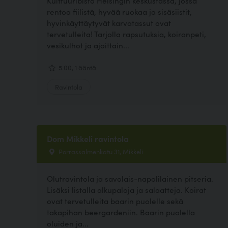
Kulttuuribisto Helsingin keskustassa, jossa
rentoa fiilistä, hyvää ruokaa ja sisäsiistit,
hyvinkäyttäytyvät karvatassut ovat
tervetulleita! Tarjolla rapsutuksia, koiranpeti,
vesikulhot ja ajoittain...
5.00, 1 ääntä
Ravintola
Dom Mikkeli ravintola
Porrassalmenkatu 31, Mikkeli
Olutravintola ja savolais-napolilainen pitseria.
Lisäksi listalla alkupaloja ja salaatteja. Koirat
ovat tervetulleita baarin puolelle sekä
takapihan beergardeniin. Baarin puolella
oluiden ja...