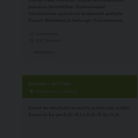
palvelua lemmikillesi. Kodinomaiset
toimitilamme sijaitsevat keskeisellä paikalla
Sipoon Nikkilässä ja Helsingin Kulosaaressa.
1 kommenttia
5.00, 15 ääntä
Eläinlääkäri
Encanto - Art Cafe
Maneesikatu 3, Helsinki
Koirat tervetulleita terassille ja kahvilan sisälle.
Avoinna: Ke-pe 9.30-16 La 9.30-15 Su 11-14.