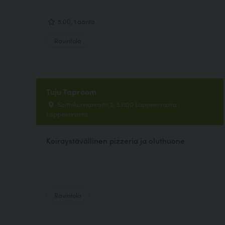
5.00, 1 ääntä
Ravintola
Tuju Taproom
Soittokunnanraitti 2, 53100 Lappeenranta ,
Lappeenranta
Koiraystävällinen pizzeria ja oluthuone
Ravintola