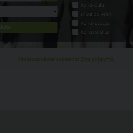
Koirakoulu
Muut palvelut
Koirakuvaaja
Koirasovellus
Mainospaikka vapaana!
Ota yhteyttä.