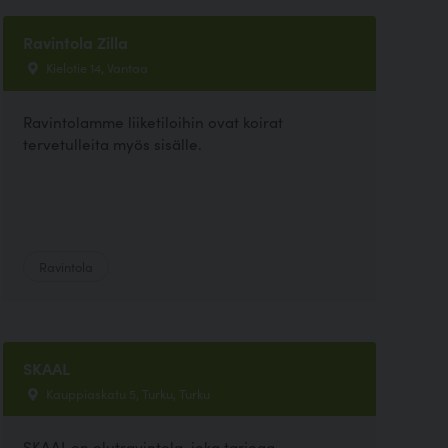
Ravintola Zilla
Kielotie 14, Vantaa
Ravintolamme liiketiloihin ovat koirat
tervetulleita myös sisälle.
Ravintola
SKAAL
Kauppiaskatu 5, Turku, Turku
SKAAL on olutravintola, joka tarjoaa