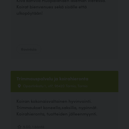
Kiva kahvila Huopalahden aseman vieressä.
Koirat bienvenues sekä sisälle että
ulkopöytään!
Ravintola
Trimmauspalvelu ja koirahieronta
Opastinkatu 1 , v17, 95420 Tornio, Tornio
Koiran kokonaisvaltainen hyvinvointi.
Trimmaukset koneella,saksilla, nypinnät.
Koirahieronta, tuotteiden jälleenmyynti.
5.00, 1 ääntä