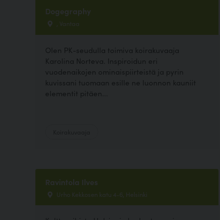
Dogegraphy
, Vantaa
Olen PK-seudulla toimiva koirakuvaaja
Karolina Norteva. Inspiroidun eri
vuodenaikojen ominaispiirteistä ja pyrin
kuvissani tuomaan esille ne luonnon kauniit
elementit pitäen...
Koirakuvaaja
Ravintola Ilves
Urho Kekkosen katu 4-6, Helsinki