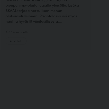
pienpanimo-oluita laajalle yleisölle. Lisäksi
SKAAL tarjoaa herkullisen menun
olutsuosituksineen. Ravintolassa voi myös
nauttia hyvästä viinilasillisesta,...
1 kommenttia
Ravintola