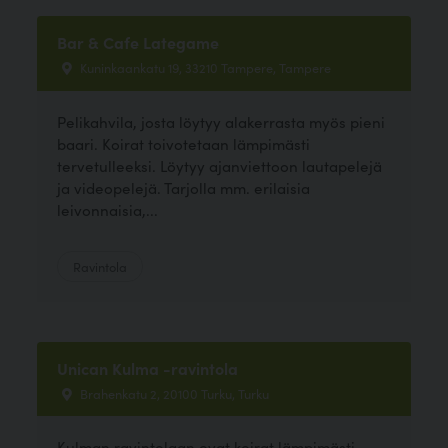
Bar & Cafe Lategame
Kuninkaankatu 19, 33210 Tampere, Tampere
Pelikahvila, josta löytyy alakerrasta myös pieni
baari. Koirat toivotetaan lämpimästi
tervetulleeksi. Löytyy ajanviettoon lautapelejä
ja videopelejä. Tarjolla mm. erilaisia
leivonnaisia,...
Ravintola
Unican Kulma -ravintola
Brahenkatu 2, 20100 Turku, Turku
Kulman ravintolaan ovat koirat lämpimästi