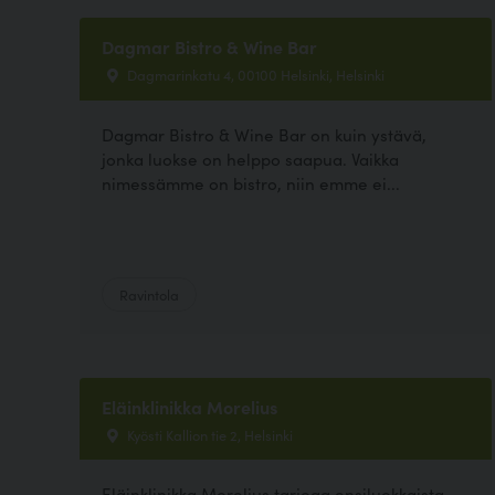
Dagmar Bistro & Wine Bar
Dagmarinkatu 4, 00100 Helsinki, Helsinki
Dagmar Bistro & Wine Bar on kuin ystävä,
jonka luokse on helppo saapua. Vaikka
nimessämme on bistro, niin emme ei...
Ravintola
Eläinklinikka Morelius
Kyösti Kallion tie 2, Helsinki
Eläinklinikka Morelius tarjoaa ensiluokkaista