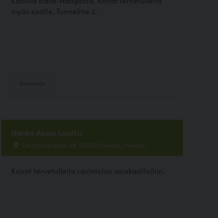
Kahvila Etelä-Haagassa. Koirat tervetulleita
myös sisälle. Tunnelitie 2.
Ravintola
Hanko Aasia Lauttis
Lauttasaarentie 28, 00200 Helsinki, Helsinki
Koirat tervetulleita ravintolan asiakastiloihin.