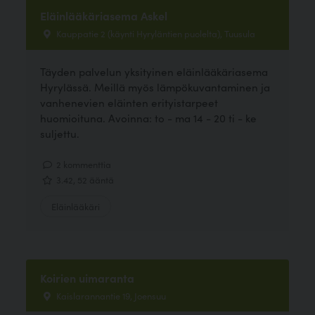
Eläinlääkäriasema Askel
Kauppatie 2 (käynti Hyryläntien puolelta), Tuusula
Täyden palvelun yksityinen eläinlääkäriasema
Hyrylässä. Meillä myös lämpökuvantaminen ja
vanhenevien eläinten erityistarpeet
huomioituna. Avoinna: to - ma 14 - 20 ti - ke
suljettu.
2 kommenttia
3.42, 52 ääntä
Eläinlääkäri
Koirien uimaranta
Kaislarannantie 19, Joensuu