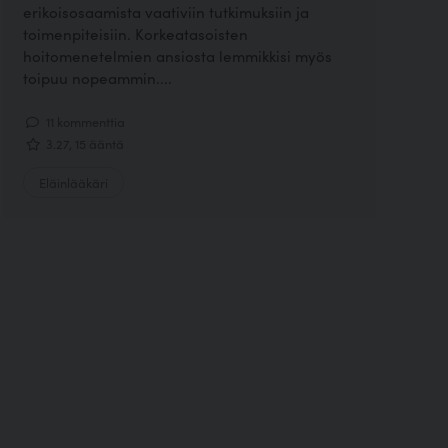
erikoisosaamista vaativiin tutkimuksiin ja
toimenpiteisiin. Korkeatasoisten
hoitomenetelmien ansiosta lemmikkisi myös
toipuu nopeammin....
11 kommenttia
3.27, 15 ääntä
Eläinlääkäri