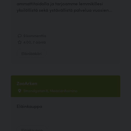
ammattitaidolla ja tarjoamme lemmikillesi
yksilöllistä sekä ystävällistä palvelua vuosien...
9 kommenttia
4.00, 7 ääntä
Eläinlääkäri
ZooArken
Strandgatan 6, Maarianhamina
Eläinkauppa
Eläinkauppa