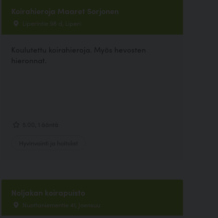
Koirahieroja Maaret Sorjonen
Liperintie 98 d, Liperi
Koulutettu koirahieroja. Myös hevosten
hieronnat.
5.00, 1 ääntä
Hyvinvointi ja hoitolat
Noljakan koirapuisto
Nuottaniementie 41, Joensuu