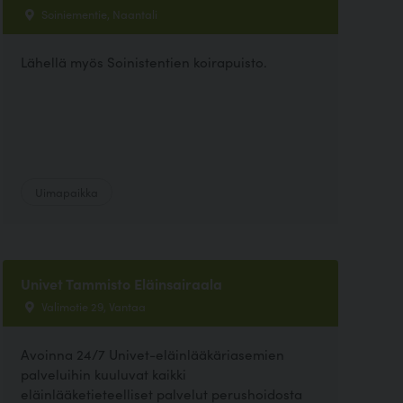
Soiniementie, Naantali
Lähellä myös Soinistentien koirapuisto.
Uimapaikka
Univet Tammisto Eläinsairaala
Valimotie 29, Vantaa
Avoinna 24/7 Univet-eläinlääkäriasemien
palveluihin kuuluvat kaikki
eläinlääketieteelliset palvelut perushoidosta