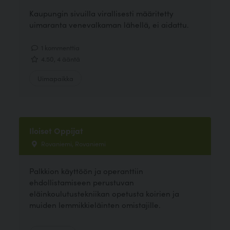
Kaupungin sivuilla virallisesti määritetty
uimaranta venevalkaman lähellä, ei aidattu.
1 kommenttia
4.50, 4 ääntä
Uimapaikka
Iloiset Oppijat
Rovaniemi, Rovaniemi
Palkkion käyttöön ja operanttiin
ehdollistamiseen perustuvan
eläinkoulutustekniikan opetusta koirien ja
muiden lemmikkieläinten omistajille.