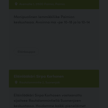
Asematie 1, 21530 Paimio, Paimio
Monipuolinen lemmikkiliike Paimion
keskustassa. Avoinna ma -pe 10-18 ja la 10-14
Eläinkauppa
Eläinlääkäri Sirpa Korhonen
Rautalammintie 2, Suonenjoki
Eläinlääkäri Sirpa Korhosen vastaanotto
sijaitsee Rautalammintiellä Suonenjoen
keskustassa. Hoidamme kaikki pieneläimet