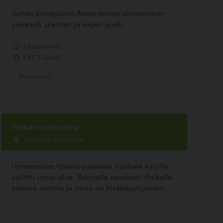
Isohko koirapuisto Aavarannan uimarannan
vieressä, pienten ja isojen puoli.
3 kommenttia
2.67, 3 ääntä
Koirapuisto
Hiekan uimaranta
Tarhantie, Pihtipudas
Uimarannan toisessa päässä sijaitsee koirille
sallittu uima-alue. Rannalla opasteet. Paikalle
pääsee autolla ja ranta on hiekkapohjainen.