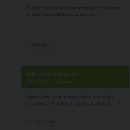
Pyhäselän rannalla, Aavarannan uimarannan
lähellä, itä-puolella Aavarantaa.
Uimapaikka
Koillisväylän koirapuisto
Koillisväylä 101, Joensuu
Rantakylän/Utran alueen tilava, metsäinen
koirapuisto. Pienten ja isojen puoli löytyy.
1 kommenttia