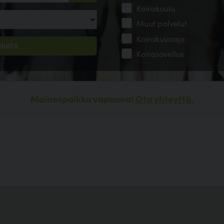
Koirakoulu
Muut palvelut
Koirakuvaaja
Koirasovellus
Mainospaikka vapaana!
Ota yhteyttä.