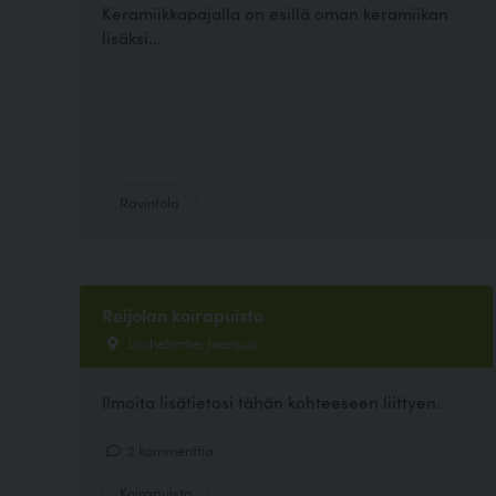
Keramiikkapajalla on esillä oman keramiikan
lisäksi...
Ravintola
Reijolan koirapuisto
Louhelantie, Joensuu
Ilmoita lisätietosi tähän kohteeseen liittyen.
2 kommenttia
Koirapuisto