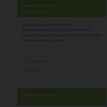
Loimaan koirapuisto
Kaunismäenkatu , Loimaa
Miellyttävä puisto. Hyvät aidat.
Parkkipaikkojakin on, kun on urheiluhallin
takana. Kävelytie menee vierestä, eli voi käydä
vaikka lenkilläkin. 1 aitaus.
3 kommenttia
Koirapuisto
Noljakan uimaranta
Aavaranta, Joensuu