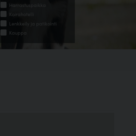
Harrastuspaikka
Koirahotelli
Lenkkeily ja patikointi
Kauppa