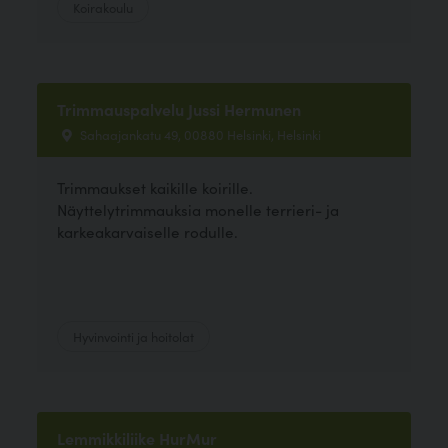
Koirakoulu
Trimmauspalvelu Jussi Hermunen
Sahaajankatu 49, 00880 Helsinki, Helsinki
Trimmaukset kaikille koirille.
Näyttelytrimmauksia monelle terrieri- ja
karkeakarvaiselle rodulle.
Hyvinvointi ja hoitolat
Lemmikkiliike HurMur