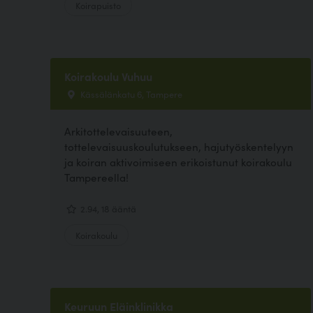
Koirapuisto
Koirakoulu Vuhuu
Kässälänkatu 6, Tampere
Arkitottelevaisuuteen,
tottelevaisuuskoulutukseen, hajutyöskentelyyn
ja koiran aktivoimiseen erikoistunut koirakoulu
Tampereella!
2.94, 18 ääntä
Koirakoulu
Keuruun Eläinklinikka