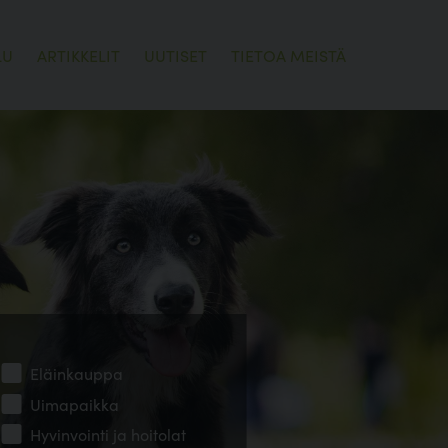
LU
ARTIKKELIT
UUTISET
TIETOA MEISTÄ
Eläinkauppa
Uimapaikka
Hyvinvointi ja hoitolat