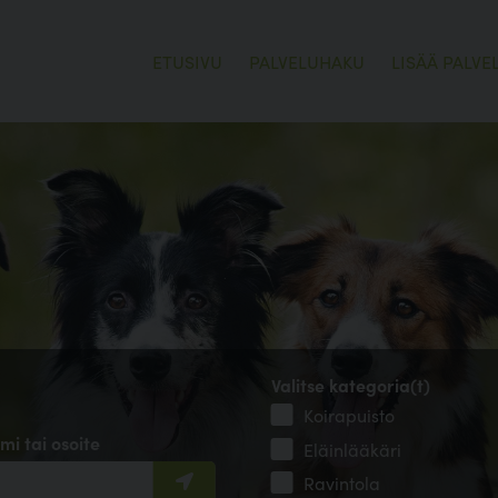
ETUSIVU
PALVELUHAKU
LISÄÄ PALVE
Valitse kategoria(t)
Koirapuisto
mi tai osoite
Eläinlääkäri
Ravintola