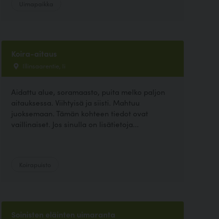
Uimapaikka
Koira-aitaus
Illinsaarentie, Ii
Aidattu alue, soramaasto, puita melko paljon
aitauksessa. Viihtyisä ja siisti. Mahtuu
juoksemaan. Tämän kohteen tiedot ovat
vaillinaiset. Jos sinulla on lisätietoja...
Koirapuisto
Soinisten eläinten uimaranta