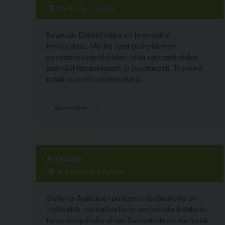
Multiantie 7, Keuruu
Keuruun Eläinklinikka on lemmikkisi
terveystalo. Meiltä saat pieneläinten
perusterveydenhoidon sekä sairaanhoidon
palvelut laadukkaasti ja joustavasti. Teemme
työtä suurella sydämellä ja...
Eläinlääkäri
Art@cafe
Helenankatu 4, Helsinki
Galleria Ajatuksenpoikasen kesäkahvila on
idyllisellä, rauhallisella ja varjoisalla Balderin
talon sisäpihalla aivan Senaatintorin vieressä.