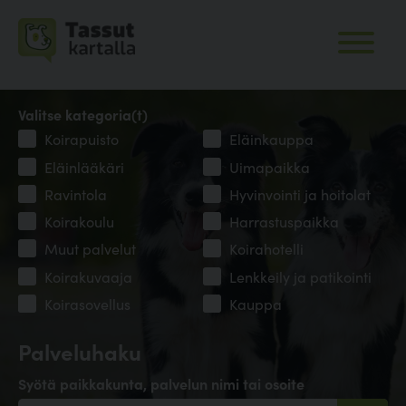
Valitse kategoria(t)
Koirapuisto
Eläinkauppa
Eläinlääkäri
Uimapaikka
Ravintola
Hyvinvointi ja hoitolat
Koirakoulu
Harrastuspaikka
Muut palvelut
Koirahotelli
Koirakuvaaja
Lenkkeily ja patikointi
Koirasovellus
Kauppa
Palveluhaku
Syötä paikkakunta, palvelun nimi tai osoite