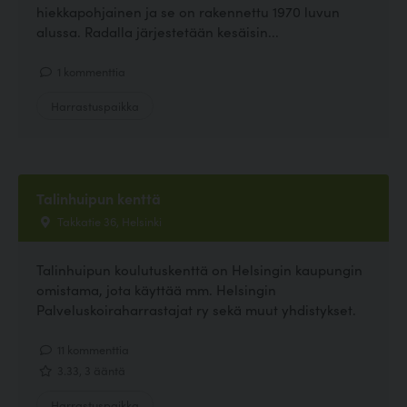
hiekkapohjainen ja se on rakennettu 1970 luvun
alussa. Radalla järjestetään kesäisin...
1 kommenttia
Harrastuspaikka
Talinhuipun kenttä
Takkatie 36, Helsinki
Talinhuipun koulutuskenttä on Helsingin kaupungin
omistama, jota käyttää mm. Helsingin
Palveluskoiraharrastajat ry sekä muut yhdistykset.
11 kommenttia
3.33, 3 ääntä
Harrastuspaikka