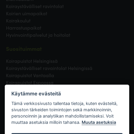
Koiraystävälliset ravintolat
Koirien uimapaikat
Koirakoulut
Harrastuspaikat
Hyvinvointipalvelut ja hoitolat
Suosituimmat
Koirapuistot Helsingissä
Koiraystävälliset ravaintolat Helsingissä
Koirapuistot Vantaalla
Koirapuistot Espoossa
Koirapuistot Turussa
Käytämme evästeitä
Eläinlääkäri Helsingissä
Koirapuistot Tampereella
Tämä verkkosivusto tallentaa tietoja, kuten evästeitä,
sivuston tärkeiden toimintojen sekä markkinoinnin,
personoinnin ja analytiikan mahdollistamiseksi. Voit
Linkit
muuttaa asetuksia milloin tahansa.
Muuta asetuksia