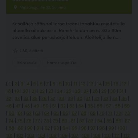
Metsänojantie 52, Somero
Kesällä ja sään salliessa treeni tapahtuu rajoitetulla
alueella aitauksessa. Ranch-laidun on n. 40 x 60m
sovelias alue perusharjoitteluun. Aloittelijoille n....
2.80, 5 ääntä
Koirakoulu
Harrastuspaikka
[
1
|
2
|
3
|
4
|
5
|
6
|
7
|
8
|
9
|
10
|
11
|
12
|
13
|
14
|
15
|
16
|
17
|
18
|
19
|
20
|
21
|
22
|
23
|
24
|
25
|
26
|
27
|
28
|
29
|
30
|
31
|
32
|
33
|
34
|
35
|
36
|
37
|
38
|
39
|
40
|
41
|
42
|
43
|
44
|
45
|
46
|
47
|
48
|
49
|
50
|
51
|
52
|
53
|
54
|
55
|
56
|
57
|
58
|
59
|
60
|
61
|
62
|
63
|
64
|
65
|
66
|
67
|
68
|
69
|
70
|
71
|
72
|
73
|
74
|
75
|
76
|
77
|
78
|
79
|
80
|
81
|
82
|
83
|
84
|
85
|
86
|
87
|
88
|
89
|
90
|
91
|
92
|
93
|
94
|
95
|
96
|
97
|
98
|
99
|
100
|
101
|
102
|
103
|
104
|
105
|
106
|
107
|
108
|
109
|
110
|
111
|
112