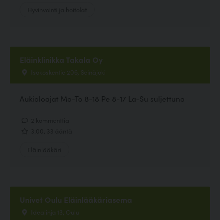
Hyvinvointi ja hoitolat
Eläinklinikka Takala Oy
Isokoskentie 206, Seinäjoki
Aukioloajat Ma-To 8-18 Pe 8-17 La-Su suljettuna
2 kommenttia
3.00, 33 ääntä
Eläinlääkäri
Univet Oulu Eläinlääkäriasema
Idealinja 13, Oulu