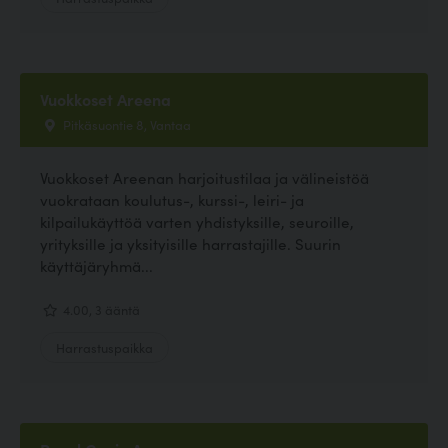
Vuokkoset Areena
Pitkäsuontie 8, Vantaa
Vuokkoset Areenan harjoitustilaa ja välineistöä
vuokrataan koulutus-, kurssi-, leiri- ja
kilpailukäyttöä varten yhdistyksille, seuroille,
yrityksille ja yksityisille harrastajille. Suurin
käyttäjäryhmä...
4.00, 3 ääntä
Harrastuspaikka