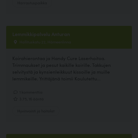
Harrastuspaikka
Lemmikkipalvelu Anturan
Hallituskatu 22, Hämeenlinna
Koirahierontaa ja Handy Cure Laserhoitoa.
Trimmaukset ja pesut kaikille koirille. Takkujen
selvitystä ja kynsienleikkuut kissoille ja muille
lemmikeille. Yrittäjänä toimii Koulutettu...
1 kommenttia
3.75, 16 ääntä
Hyvinvointi ja hoitolat