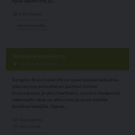
hyvä tapahtuma ja...
5.00, 1 ääntä
Harrastuspaikka
Sompion koulutuskenttä
Toukolantie 33, Kerava
Sompion koulutuskenttä on upea koiraurheilualue,
joka tarjoaa erinomaiset puitteet koirien
koulutukseen ja aktiviteetteihin. vuonna modernisti
rakennettu alue on aktiivinen ja avoin kaikille
koiraharrastajille. Vapaa...
1 kommenttia
1.00, 1 ääntä