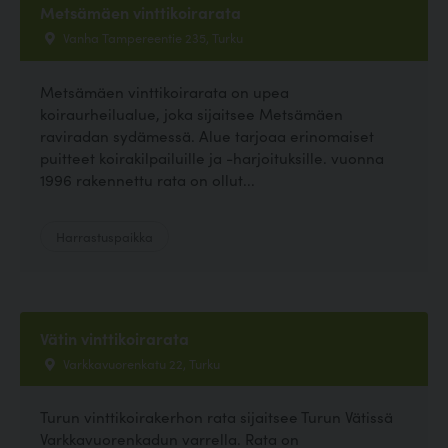
Metsämäen vinttikoirarata
Vanha Tampereentie 235, Turku
Metsämäen vinttikoirarata on upea
koiraurheilualue, joka sijaitsee Metsämäen
raviradan sydämessä. Alue tarjoaa erinomaiset
puitteet koirakilpailuille ja -harjoituksille. vuonna
1996 rakennettu rata on ollut...
Harrastuspaikka
Vätin vinttikoirarata
Varkkavuorenkatu 22, Turku
Turun vinttikoirakerhon rata sijaitsee Turun Vätissä
Varkkavuorenkadun varrella. Rata on