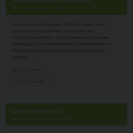
Tuomarinkartanon vinttikoirakeskus
Tuomarinkyläntie 1, Helsinki
Helsingin vinttikoirakerho HVK on rakentanut
toimintansa tukipisteeksi ainutlaatuisen
vinttikoirakeskuksen. Vinttikoirakeskus sijaitsee
Helsingissä, Tuomarinkylässä Tuomarinkartanon
alueella. Juoksurata on pinnaltaan joustavaa
nurmea....
3.00, 3 ääntä
Harrastuspaikka
Sveitsin vinttikoirarata
Hämeenlinnantie 251, Hyvinkää