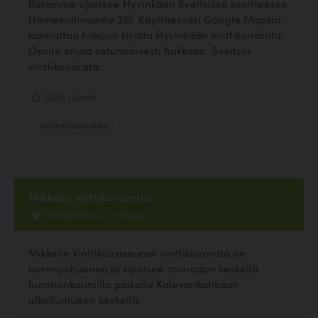
Ratamme sijaitsee Hyvinkään Sveitsissä osoitteessa
Hämeenlinnantie 251. Käyttäessäsi Google Mapsia,
kannattaa hakuun kirjata Hyvinkään vinttikoirarata.
Osoite ohjaa satunnaisesti hukkaan. Sveitsin
vinttikoirarata...
5.00, 1 ääntä
Harrastuspaikka
Mikkelin vinttikoirarata
Raviradantie 22, Mikkeli
Mikkelin Vinttikoiraseuran vinttikoirarata on
nurmipohjainen ja sijaitsee raviradan keskellä
luonnonkauniilla paikalla Kalevankankaan
ulkoilualueen keskellä.