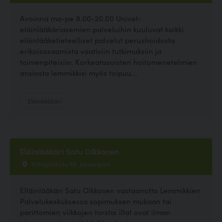
Avoinna ma-pe 8.00-20.00 Univet-
eläinlääkäriasemien palveluihin kuuluvat kaikki
eläinlääketieteelliset palvelut perushoidosta
erikoisosaamista vaativiin tutkimuksiin ja
toimenpiteisiin. Korkeatasoisten hoitomenetelmien
ansiosta lemmikkisi myös toipuu...
Eläinlääkäri
Eläinlääkäri Satu Olkkonen
Yrittäjänkatu 5B, Järvenpää
Elläinlääkäri Satu Olkkosen vastaanotto Lemmikkien
Palvelukeskuksessa sopimuksen mukaan tai
parittomien viikkojen torstai illat ovat ilman