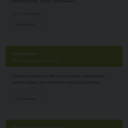
ajanvarausta, paitsi leikkaukset.
2 kommenttia
Eläinlääkäri
Taikamuona
Bastubackantie 118, Inkoo
Taikamuonasta löydät erinomaisen valikoiman
raakaruokaa, mm. eettiset rotukarjatuotteet.
Eläinkauppa
Swedun paimennuskoulu