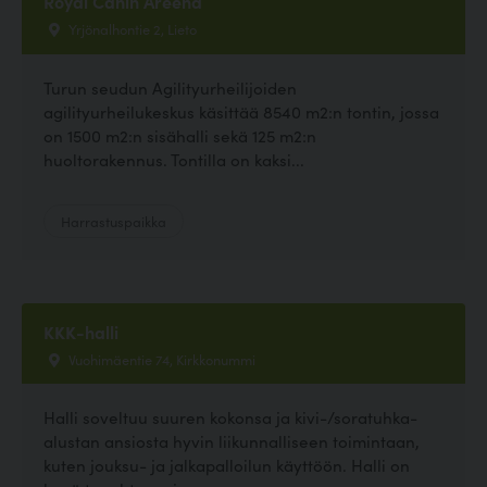
Royal Canin Areena
Yrjönalhontie 2, Lieto
Turun seudun Agilityurheilijoiden
agilityurheilukeskus käsittää 8540 m2:n tontin, jossa
on 1500 m2:n sisähalli sekä 125 m2:n
huoltorakennus. Tontilla on kaksi...
Harrastuspaikka
KKK-halli
Vuohimäentie 74, Kirkkonummi
Halli soveltuu suuren kokonsa ja kivi-/soratuhka-
alustan ansiosta hyvin liikunnalliseen toimintaan,
kuten jouksu- ja jalkapalloilun käyttöön. Halli on