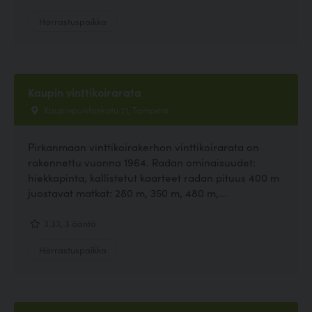
Harrastuspaikka
Kaupin vinttikoirarata
Kaupinpuistonkatu 21, Tampere
Pirkanmaan vinttikoirakerhon vinttikoirarata on
rakennettu vuonna 1964. Radan ominaisuudet:
hiekkapinta, kallistetut kaarteet radan pituus 400 m
juostavat matkat: 280 m, 350 m, 480 m,...
3.33, 3 ääntä
Harrastuspaikka