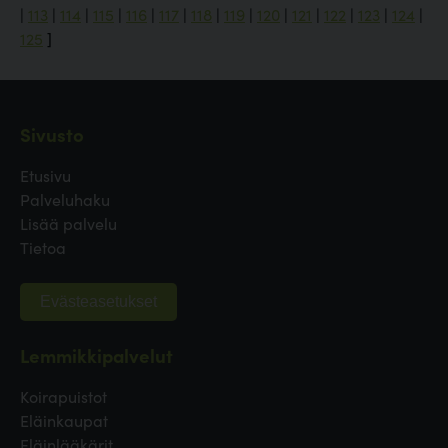
|
113
|
114
|
115
|
116
|
117
|
118
|
119
|
120
|
121
|
122
|
123
|
124
|
125
]
Sivusto
Etusivu
Palveluhaku
Lisää palvelu
Tietoa
Evästeasetukset
Lemmikkipalvelut
Koirapuistot
Eläinkaupat
Eläinlääkärit