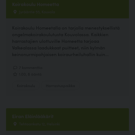
Koirakoulu Homeetta
Jyrääntie 55, Kouvola
Koirakoulu Homeetalla on tarjolla menestyksellistä
ongelmakoirakoulutusta Kouvolassa. Kaikkien
harrastajien ulottuville Homeetta tarjoaa
Valkealassa laadukkaat puitteet, niin kylmän
keinonurmipohjaisen koiraurheiluhallin kuin...
7 kommenttia
1.00, 8 ääntä
Koirakoulu
Harrastuspaikka
Eiran Eläinlääkärit
Tehtaankatu 12, Helsinki