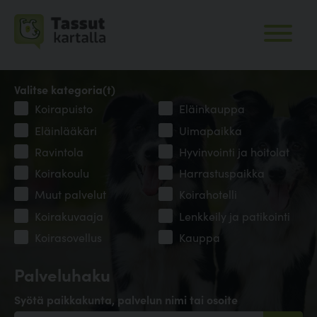
Valitse kategoria(t)
Koirapuisto
Eläinkauppa
Eläinlääkäri
Uimapaikka
Ravintola
Hyvinvointi ja hoitolat
Koirakoulu
Harrastuspaikka
Muut palvelut
Koirahotelli
Koirakuvaaja
Lenkkeily ja patikointi
Koirasovellus
Kauppa
Palveluhaku
Syötä paikkakunta, palvelun nimi tai osoite