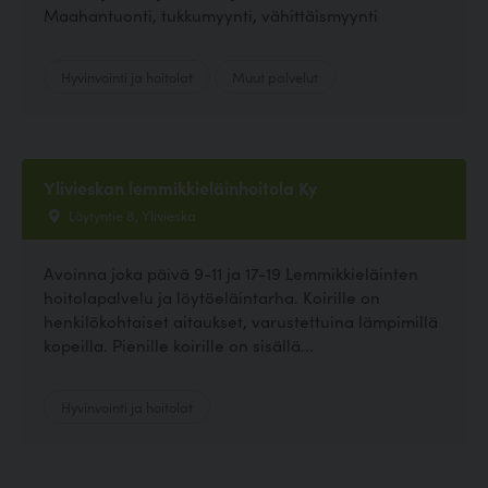
Maahantuonti, tukkumyynti, vähittäismyynti
Hyvinvointi ja hoitolat
Muut palvelut
Ylivieskan lemmikkieläinhoitola Ky
Löytyntie 8, Ylivieska
Avoinna joka päivä 9-11 ja 17-19 Lemmikkieläinten
hoitolapalvelu ja löytöeläintarha. Koirille on
henkilökohtaiset aitaukset, varustettuina lämpimillä
kopeilla. Pienille koirille on sisällä...
Hyvinvointi ja hoitolat