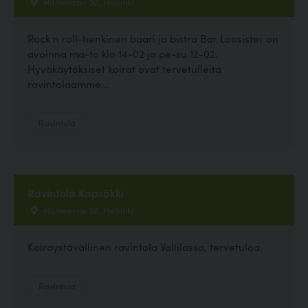
Hämeentie 50, Helsinki
Rock n roll-henkinen baari ja bistro Bar Loosister on
avoinna ma-to klo 14-02 ja pe-su 12-02.
Hyväkäytöksiset koirat ovat tervetulleita
ravintolaamme...
Ravintola
Ravintola Kapsäkki
Hämeentie 68, Helsinki
Koiraystävällinen ravintola Vallilassa, tervetuloa.
Ravintola