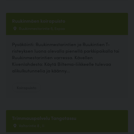
Ruukinmäen koirapuisto
Ruukinmestarintie 6, Espoo
Pysäköinti: Ruukinmestarintien ja Ruukintien T-
risteyksen luona olevalla pienellä parkkipaikalla tai
Ruukinmestarintien varressa. Kävellen
Kivenlahdesta: Käytä Biltema-liikkeelle tulevaa
alikulkutunnelia ja käänny...
Koirapuisto
Trimmauspalvelu Tangotassu
Valtarintie 8 , Ii