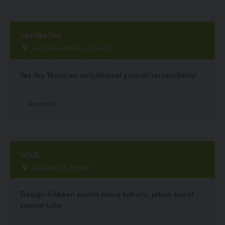
Yes Yes Yes
Iso Roobertinkatu 1, Helsinki
Yes Yes Yesiin on nelijalkaiset ystävät tervetulleita!
Ravintola
WILD
Mikonkatu 6, Helsinki
Design-liikkeen sisällä oleva kahvila, johon koirat
saavat tulla.