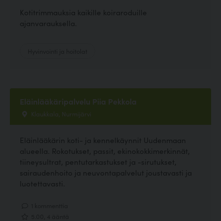
Kotitrimmauksia kaikille koiraroduille
ajanvarauksella.
Hyvinvointi ja hoitolat
Eläinlääkäripalvelu Piia Pekkola
Klaukkala, Nurmijärvi
Eläinlääkärin koti- ja kennelkäynnit Uudenmaan
alueella. Rokotukset, passit, ekinokokkimerkinnät,
tiineysultrat, pentutarkastukset ja -sirutukset,
sairaudenhoito ja neuvontapalvelut joustavasti ja
luotettavasti.
1 kommenttia
5.00, 4 ääntä