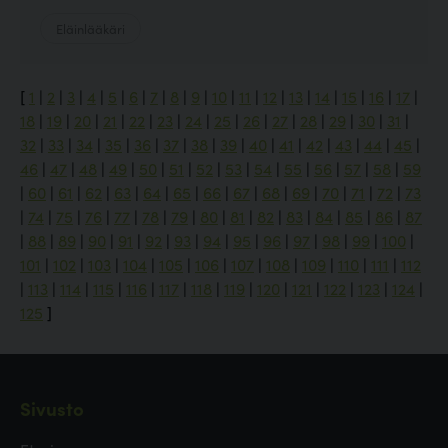
Eläinlääkäri
[
1
|
2
|
3
|
4
|
5
|
6
|
7
|
8
|
9
|
10
|
11
|
12
|
13
|
14
|
15
|
16
|
17
|
18
|
19
|
20
|
21
|
22
|
23
|
24
|
25
|
26
|
27
|
28
|
29
|
30
|
31
|
32
|
33
|
34
|
35
|
36
|
37
|
38
|
39
|
40
|
41
|
42
|
43
|
44
|
45
|
46
|
47
|
48
|
49
|
50
|
51
|
52
|
53
|
54
|
55
|
56
|
57
|
58
|
59
|
60
|
61
|
62
|
63
|
64
|
65
|
66
|
67
|
68
|
69
|
70
|
71
|
72
|
73
|
74
|
75
|
76
|
77
|
78
|
79
|
80
|
81
|
82
|
83
|
84
|
85
|
86
|
87
|
88
|
89
|
90
|
91
|
92
|
93
|
94
|
95
|
96
|
97
|
98
|
99
|
100
|
101
|
102
|
103
|
104
|
105
|
106
|
107
|
108
|
109
|
110
|
111
|
112
|
113
|
114
|
115
|
116
|
117
|
118
|
119
|
120
|
121
|
122
|
123
|
124
|
125
]
Sivusto