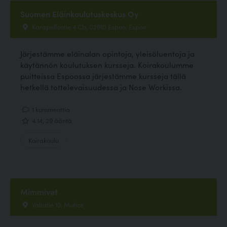
Suomen Eläinkoulutuskeskus Oy
Karapellontie 4 Cb, 02610 Espoo, Espoo
Järjestämme eläinalan opintoja, yleisöluentoja ja
käytännön koulutuksen kursseja. Koirakoulumme
puitteissa Espoossa järjestämme kursseja tällä
hetkellä tottelevaisuudessa ja Nose Workissa.
1 kommenttia
4.14, 29 ääntä
Koirakoulu
Mimmivet
Valtatie 19, Muhos