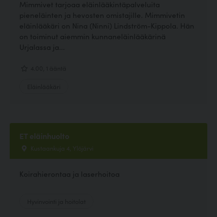
Mimmivet tarjoaa eläinlääkintäpalveluita
pieneläinten ja hevosten omistajille. Mimmivetin
eläinlääkäri on Nina (Ninni) Lindström-Kippola. Hän
on toiminut aiemmin kunnaneläinlääkärinä
Urjalassa ja...
4.00, 1 ääntä
Eläinlääkäri
ET eläinhuolto
Kustaankuja 4, Ylöjärvi
Koirahierontaa ja laserhoitoa
Hyvinvointi ja hoitolat