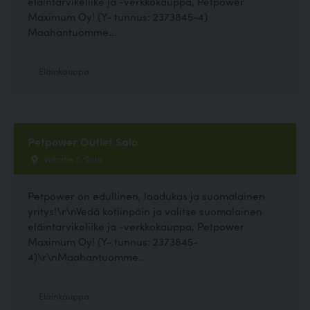
eläintarvikeliike ja -verkkokauppa, Petpower
Maximum Oy! (Y- tunnus: 2373845-4)
Maahantuomme...
Eläinkauppa
Petpower Outlet Salo
Valtatie 5, Salo
Petpower on edullinen, laadukas ja suomalainen
yritys!\r\nVedä kotiinpäin ja valitse suomalainen
eläintarvikeliike ja -verkkokauppa, Petpower
Maximum Oy! (Y- tunnus: 2373845-
4)\r\nMaahantuomme...
Eläinkauppa