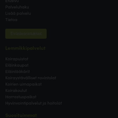
Etusivu
Palveluhaku
Lisää palvelu
Tietoa
Evästeasetukset
Lemmikkipalvelut
Koirapuistot
Eläinkaupat
Eläinlääkärit
Koiraystävälliset ravintolat
Koirien uimapaikat
Koirakoulut
Harrastuspaikat
Hyvinvointipalvelut ja hoitolat
Suosituimmat