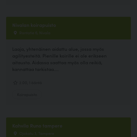
Nivalan koirapuisto
Rantatie 6, Nivala
Laaja, yhtenäinen aidattu alue, jossa myös
agilityesteitä. Pienille koirille ei ole erikseen
aitausta. Aidassa saattaa myös olla reikiä,
kannattaa tarkistaa....
2.00, 1 ääntä
Koirapuisto
Kahvila Runo tampere
Ojakatu 3, Tampere