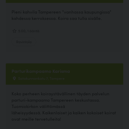
Pieni kahvila Tampereen "vanhassa kaupungissa"
kahdessa kerroksessa. Koira saa tulla sisälle.
5.00, 1 ääntä
Ravintola
Parturikampaamo Karisma
Satakunnankatu 7, Tampere
Koko perheen koiraystävällinen täyden palvelun
parturi-kampaamo Tampereen keskustassa.
Tuomiokirkon välittömässä
läheisyydessä. Kaikenlaiset ja kaiken kokoiset koirat
ovat meille tervetulleita!