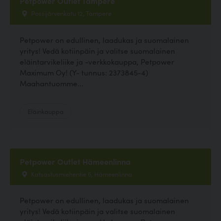
Petpower Outlet Tampere
Possijärvenkatu 12, Tampere
Petpower on edullinen, laadukas ja suomalainen
yritys! Vedä kotiinpäin ja valitse suomalainen
eläintarvikeliike ja -verkkokauppa, Petpower
Maximum Oy! (Y- tunnus: 2373845-4)
Maahantuomme...
Eläinkauppa
Petpower Outlet Hämeenlinna
Katsastusmiehentie 6, Hämeenlinna
Petpower on edullinen, laadukas ja suomalainen
yritys! Vedä kotiinpäin ja valitse suomalainen