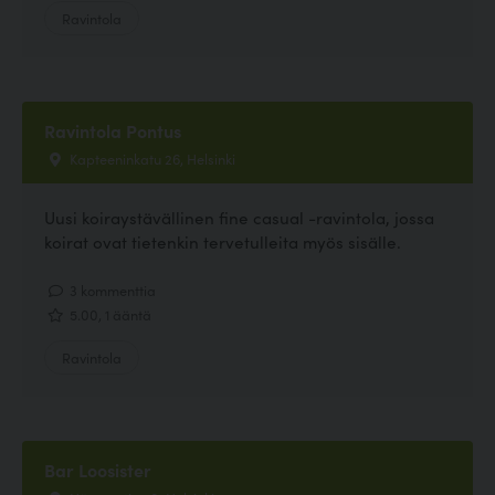
Ravintola
Ravintola Pontus
Kapteeninkatu 26, Helsinki
Uusi koiraystävällinen fine casual -ravintola, jossa
koirat ovat tietenkin tervetulleita myös sisälle.
3 kommenttia
5.00, 1 ääntä
Ravintola
Bar Loosister