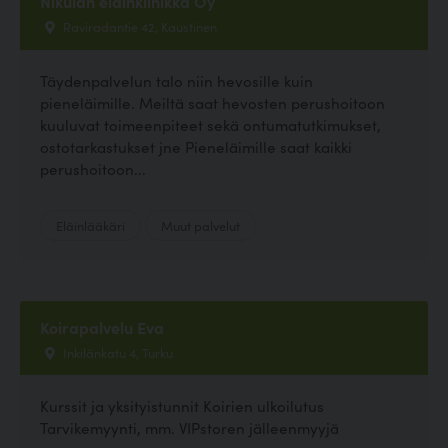
Nikulan eläinklinikka Oy
Raviradantie 42, Kaustinen
Täydenpalvelun talo niin hevosille kuin
pieneläimille. Meiltä saat hevosten perushoitoon
kuuluvat toimeenpiteet sekä ontumatutkimukset,
ostotarkastukset jne Pieneläimille saat kaikki
perushoitoon...
Eläinlääkäri
Muut palvelut
Koirapalvelu Eva
Inkilänkatu 4, Turku
Kurssit ja yksityistunnit Koirien ulkoilutus
Tarvikemyynti, mm. VIPstoren jälleenmyyjä