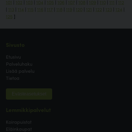
101
|
102
|
103
|
104
|
105
|
106
|
107
|
108
|
109
|
110
|
111
|
112
|
113
|
114
|
115
|
116
|
117
|
118
|
119
|
120
|
121
|
122
|
123
|
124
|
125
]
Sivusto
Etusivu
Palveluhaku
Lisää palvelu
Tietoa
Evästeasetukset
Lemmikkipalvelut
Koirapuistot
Eläinkaupat