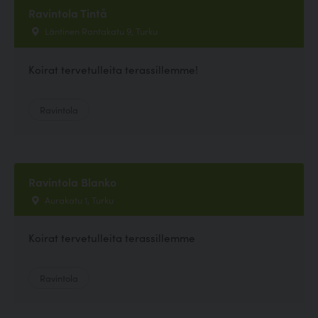
Ravintola Tintå
Läntinen Rantakatu 9, Turku
Koirat tervetulleita terassillemme!
Ravintola
Ravintola Blanko
Aurakatu 1, Turku
Koirat tervetulleita terassillemme
Ravintola