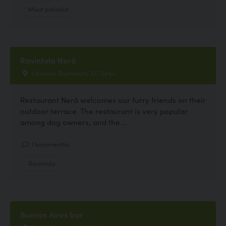
Muut palvelut
Ravintola Nerå
Läntinen Rantakatu 37, Turku
Restaurant Nerå welcomes our furry friends on their
outdoor terrace. The restaurant is very popular
among dog owners, and the...
1 kommenttia
Ravintola
Buenos Aires bar