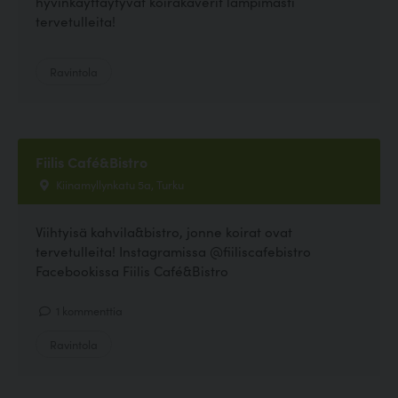
hyvinkäyttäytyvät koirakaverit lämpimästi
tervetulleita!
Ravintola
Fiilis Café&Bistro
Kiinamyllynkatu 5a, Turku
Viihtyisä kahvila&bistro, jonne koirat ovat
tervetulleita! Instagramissa @fiiliscafebistro
Facebookissa Fiilis Café&Bistro
1 kommenttia
Ravintola