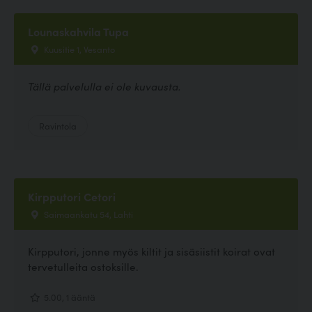
Lounaskahvila Tupa
Kuusitie 1, Vesanto
Tällä palvelulla ei ole kuvausta.
Ravintola
Kirpputori Cetori
Saimaankatu 54, Lahti
Kirpputori, jonne myös kiltit ja sisäsiistit koirat ovat
tervetulleita ostoksille.
5.00, 1 ääntä