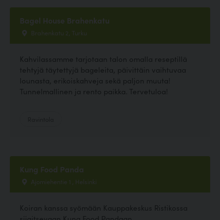
Bagel House Brahenkatu
Brahenkatu 2, Turku
Kahvilassamme tarjotaan talon omalla reseptillä
tehtyjä täytettyjä bageleita, päivittäin vaihtuvaa
lounasta, erikoiskahveja sekä paljon muuta!
Tunnelmallinen ja rento paikka. Tervetuloa!
Ravintola
Kung Food Panda
Ajomiehentie 1 , Helsinki
Koiran kanssa syömään Kauppakeskus Ristikossa
sijaitsevaan Kung Food Pandaan.