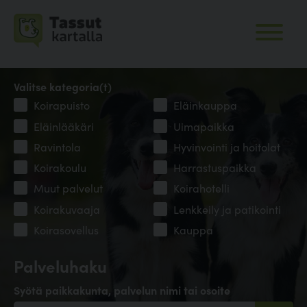
Valitse kategoria(t)
Koirapuisto
Eläinkauppa
Eläinlääkäri
Uimapaikka
Ravintola
Hyvinvointi ja hoitolat
Koirakoulu
Harrastuspaikka
Muut palvelut
Koirahotelli
Koirakuvaaja
Lenkkeily ja patikointi
Koirasovellus
Kauppa
Palveluhaku
Syötä paikkakunta, palvelun nimi tai osoite