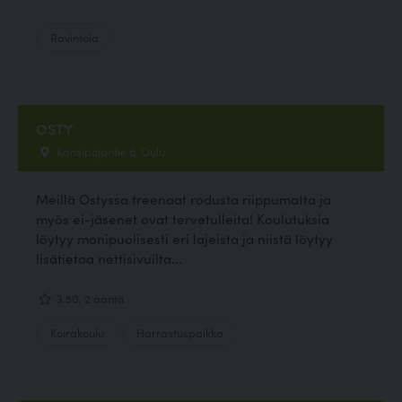
Ravintola
OSTY
Kansipojantie 6, Oulu
Meillä Ostyssa treenaat rodusta riippumatta ja
myös ei-jäsenet ovat tervetulleita! Koulutuksia
löytyy monipuolisesti eri lajeista ja niistä löytyy
lisätietoa nettisivuilta...
3.50, 2 ääntä
Koirakoulu
Harrastuspaikka