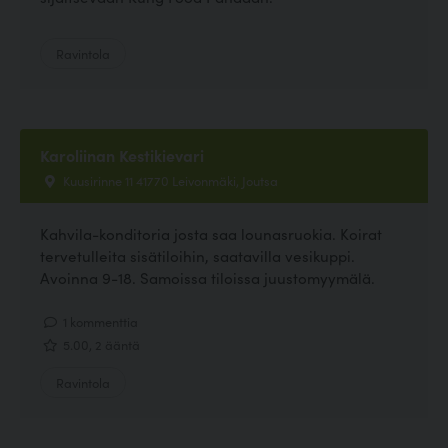
Ravintola
Karoliinan Kestikievari
Kuusirinne 11 41770 Leivonmäki, Joutsa
Kahvila-konditoria josta saa lounasruokia. Koirat
tervetulleita sisätiloihin, saatavilla vesikuppi.
Avoinna 9-18. Samoissa tiloissa juustomyymälä.
1 kommenttia
5.00, 2 ääntä
Ravintola