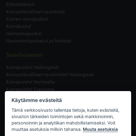
Eläinlääkärit
Koiraystävälliset ravintolat
Koirien uimapaikat
Koirakoulut
Harrastuspaikat
Hyvinvointipalvelut ja hoitolat
Suosituimmat
Koirapuistot Helsingissä
Koiraystävälliset ravaintolat Helsingissä
Koirapuistot Vantaalla
Koirapuistot Espoossa
Koirapuistot Turussa
Käytämme evästeitä
Eläinlääkäri Helsingissä
Koirapuistot Tampereella
Tämä verkkosivusto tallentaa tietoja, kuten evästeitä,
sivuston tärkeiden toimintojen sekä markkinoinnin,
personoinnin ja analytiikan mahdollistamiseksi. Voit
Linkit
muuttaa asetuksia milloin tahansa.
Muuta asetuksia