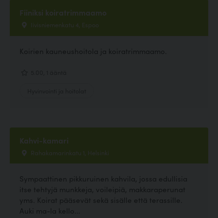
Fiiniksi koiratrimmaamo
Iivisniemenkatu 4, Espoo
Koirien kauneushoitola ja koiratrimmaamo.
5.00, 1 ääntä
Hyvinvointi ja hoitolat
Kahvi-kamari
Rahakamarinkatu 1, Helsinki
Sympaattinen pikkuruinen kahvila, jossa edullisia
itse tehtyjä munkkeja, voileipiä, makkaraperunat
yms. Koirat pääsevät sekä sisälle että terassille.
Auki ma-la kello...