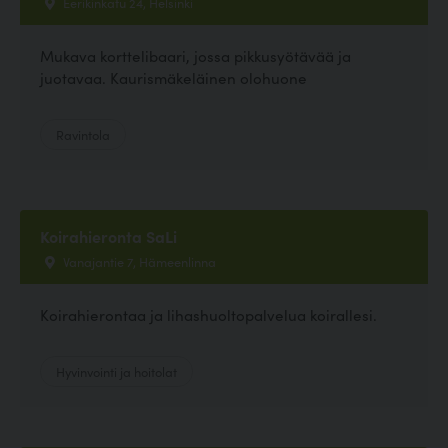
Eerikinkatu 24, Helsinki
Mukava korttelibaari, jossa pikkusyötävää ja
juotavaa. Kaurismäkeläinen olohuone
Ravintola
Koirahieronta SaLi
Vanajantie 7, Hämeenlinna
Koirahierontaa ja lihashuoltopalvelua koirallesi.
Hyvinvointi ja hoitolat