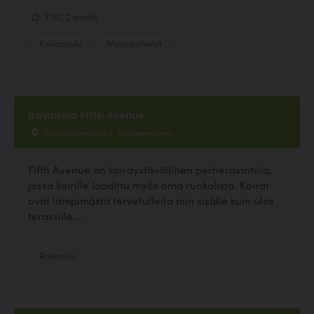
3.50, 2 ääntä
Koirakoulu
Muut palvelut
Ravintola Fifth Avenue
Sibeliuksenkatu 2, Hämeenlinna
Fifth Avenue on koiraystävällinen perheravintola,
jossa koirille laadittu myös oma ruokalista. Koirat
ovat lämpimästä tervetulleita niin sisälle kuin ulos
terassille....
Ravintola