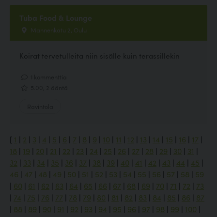
Tuba Food & Lounge
Mannenkatu 2, Oulu
Koirat tervetulleita niin sisälle kuin terassillekin
1 kommenttia
5.00, 2 ääntä
Ravintola
[
1
|
2
|
3
|
4
|
5
|
6
|
7
|
8
|
9
|
10
|
11
|
12
|
13
|
14
|
15
|
16
|
17
|
18
|
19
|
20
|
21
|
22
|
23
|
24
|
25
|
26
|
27
|
28
|
29
|
30
|
31
|
32
|
33
|
34
|
35
|
36
|
37
|
38
|
39
|
40
|
41
|
42
|
43
|
44
|
45
|
46
|
47
|
48
|
49
|
50
|
51
|
52
|
53
|
54
|
55
|
56
|
57
|
58
|
59
|
60
|
61
|
62
|
63
|
64
|
65
|
66
|
67
|
68
|
69
|
70
|
71
|
72
|
73
|
74
|
75
|
76
|
77
|
78
|
79
|
80
|
81
|
82
|
83
|
84
|
85
|
86
|
87
|
88
|
89
|
90
|
91
|
92
|
93
|
94
|
95
|
96
|
97
|
98
|
99
|
100
|