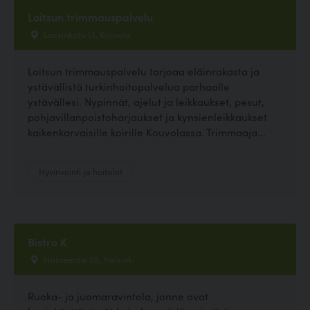
Loitsun trimmauspalvelu
Lassinkatu 13, Kouvola
Loitsun trimmauspalvelu tarjoaa eläinrakasta ja
ystävällistä turkinhoitopalvelua parhaalle
ystävällesi. Nypinnät, ajelut ja leikkaukset, pesut,
pohjavillanpoistoharjaukset ja kynsienleikkaukset
kaikenkarvaisille koirille Kouvolassa. Trimmaaja...
Hyvinvointi ja hoitolat
Bistro K
Hämeentie 68, Helsinki
Ruoka- ja juomaravintola, jonne ovat