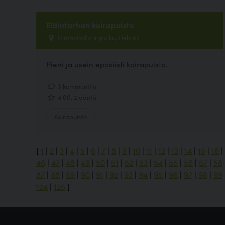
Eläintarhan koirapuisto
Uimastadioninpolku, Helsinki
Pieni ja usein epäsiisti koirapuisto.
3 kommenttia
4.00, 2 ääntä
Koirapuisto
[
1
|
2
|
3
|
4
|
5
|
6
|
7
|
8
|
9
|
10
|
11
|
12
|
13
|
14
|
15
|
16
|
46
|
47
|
48
|
49
|
50
|
51
|
52
|
53
|
54
|
55
|
56
|
57
|
58
87
|
88
|
89
|
90
|
91
|
92
|
93
|
94
|
95
|
96
|
97
|
98
|
99
124
|
125
]