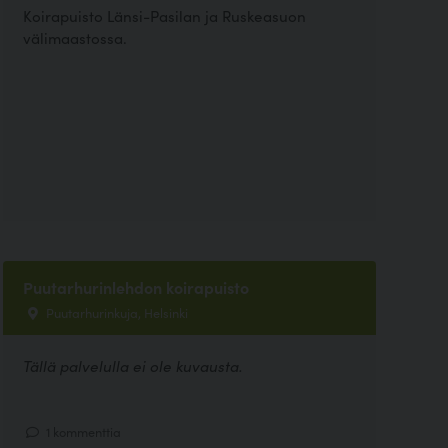
Koirapuisto Länsi-Pasilan ja Ruskeasuon
välimaastossa.
Puutarhurinlehdon koirapuisto
Puutarhurinkuja, Helsinki
Tällä palvelulla ei ole kuvausta.
1 kommenttia