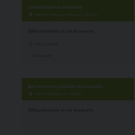
Taivallahden koirapuisto
Eteläinen Hesperiankatu 40, Helsinki
Tällä palvelulla ei ole kuvausta.
3.50, 2 ääntä
Koirapuisto
Nervanderin puistikon koirapuisto
Nervarderinkatu 8, Helsinki
Tällä palvelulla ei ole kuvausta.