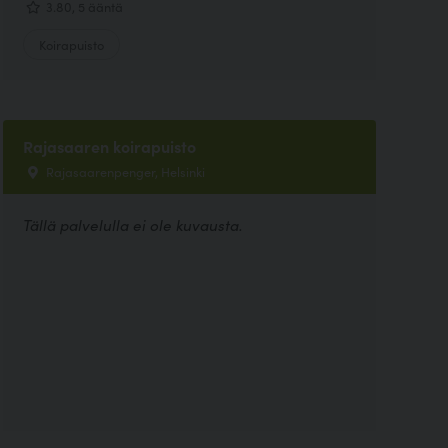
3.80, 5 ääntä
Koirapuisto
Rajasaaren koirapuisto
Rajasaarenpenger, Helsinki
Tällä palvelulla ei ole kuvausta.