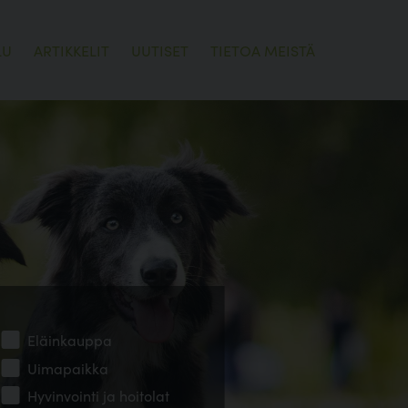
LU
ARTIKKELIT
UUTISET
TIETOA MEISTÄ
Eläinkauppa
Uimapaikka
Hyvinvointi ja hoitolat