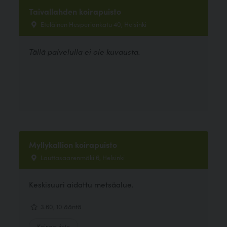
Taivallahden koirapuisto
Eteläinen Hesperiankatu 40, Helsinki
Tällä palvelulla ei ole kuvausta.
Myllykallion koirapuisto
Lauttasaarenmäki 6, Helsinki
Keskisuuri aidattu metsäalue.
3.60, 10 ääntä
Koirapuisto