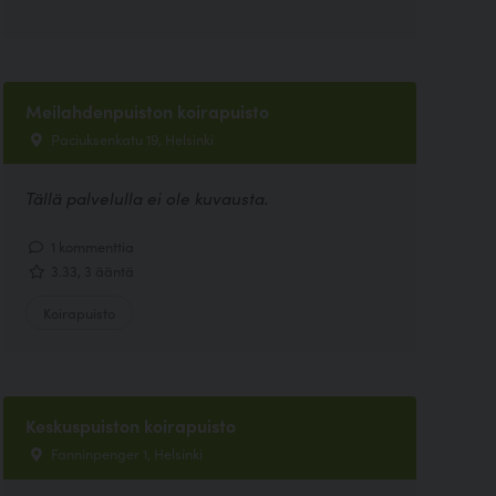
Meilahdenpuiston koirapuisto
Paciuksenkatu 19, Helsinki
Tällä palvelulla ei ole kuvausta.
1 kommenttia
3.33, 3 ääntä
Koirapuisto
Keskuspuiston koirapuisto
Fanninpenger 1, Helsinki