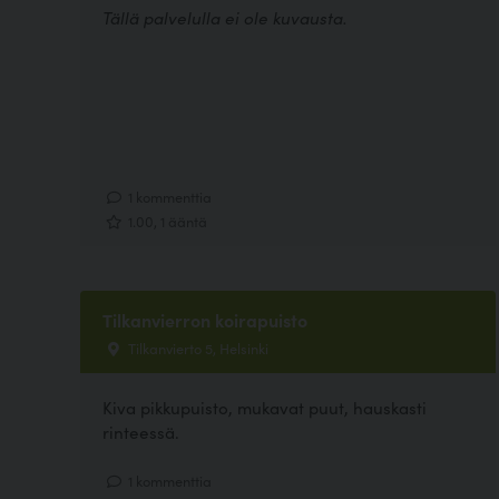
Tällä palvelulla ei ole kuvausta.
1 kommenttia
1.00, 1 ääntä
Tilkanvierron koirapuisto
Tilkanvierto 5, Helsinki
Kiva pikkupuisto, mukavat puut, hauskasti
rinteessä.
1 kommenttia