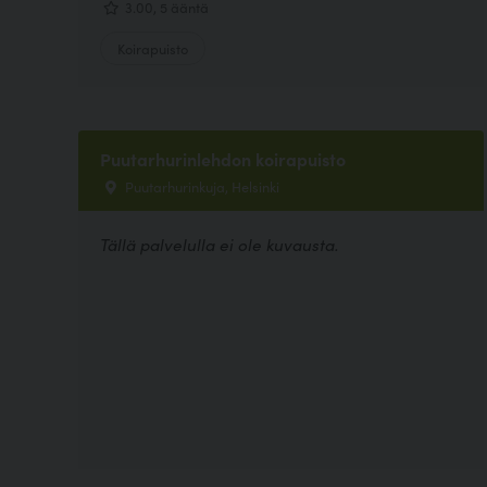
3.00, 5 ääntä
Koirapuisto
Puutarhurinlehdon koirapuisto
Puutarhurinkuja, Helsinki
Tällä palvelulla ei ole kuvausta.