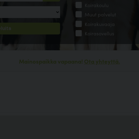
Koirakoulu
Muut palvelut
Koirakuvaaja
Koirasovellus
Mainospaikka vapaana!
Ota yhteyttä.