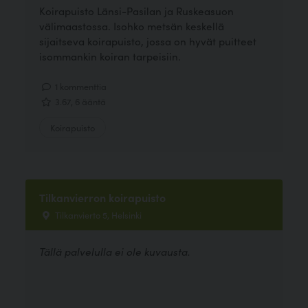
Koirapuisto Länsi-Pasilan ja Ruskeasuon
välimaastossa. Isohko metsän keskellä
sijaitseva koirapuisto, jossa on hyvät puitteet
isommankin koiran tarpeisiin.
1 kommenttia
3.67, 6 ääntä
Koirapuisto
Tilkanvierron koirapuisto
Tilkanvierto 5, Helsinki
Tällä palvelulla ei ole kuvausta.