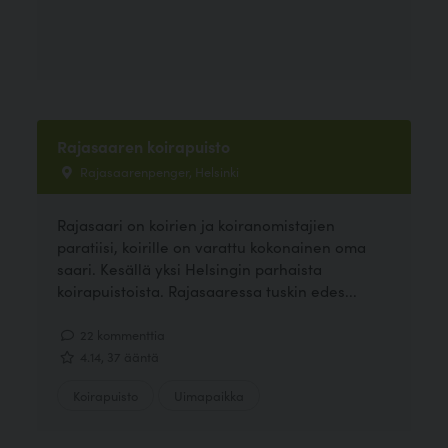
Rajasaaren koirapuisto
Rajasaarenpenger, Helsinki
Rajasaari on koirien ja koiranomistajien
paratiisi, koirille on varattu kokonainen oma
saari. Kesällä yksi Helsingin parhaista
koirapuistoista. Rajasaaressa tuskin edes...
22 kommenttia
4.14, 37 ääntä
Koirapuisto
Uimapaikka