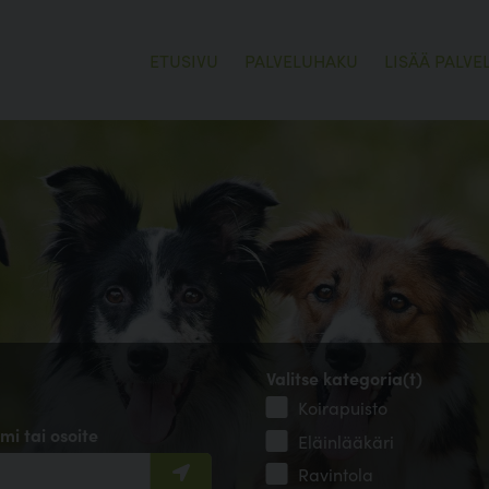
ETUSIVU
PALVELUHAKU
LISÄÄ PALVE
Valitse kategoria(t)
Koirapuisto
mi tai osoite
Eläinlääkäri
Ravintola