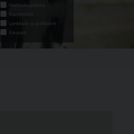
Harrastuspaikka
Koirahotelli
Lenkkeily ja patikointi
Kauppa