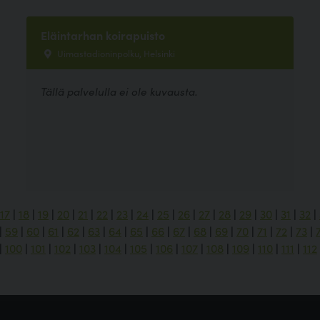
Eläintarhan koirapuisto
Uimastadioninpolku, Helsinki
Tällä palvelulla ei ole kuvausta.
17
|
18
|
19
|
20
|
21
|
22
|
23
|
24
|
25
|
26
|
27
|
28
|
29
|
30
|
31
|
32
|
|
59
|
60
|
61
|
62
|
63
|
64
|
65
|
66
|
67
|
68
|
69
|
70
|
71
|
72
|
73
|
|
100
|
101
|
102
|
103
|
104
|
105
|
106
|
107
|
108
|
109
|
110
|
111
|
112