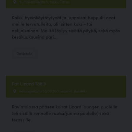
Humalistonkatu 5, turku, Turku
Kaikki hyvinkäyttäytyvät ja leppoisat heppulit ovat
meille tervetulleita, olit sitten kaksi- tai
nelijalkainen. Meiltä löytyy sisältä pöytiä, sekä myös
kesäkuukausina pari...
Ravintola
Fat Lizard Töölö
Helsinginkatu 56,00260 helsinki, Helsinki
Ravintolassa pääsee koirat Lizard loungen puolelle
(eli sisällä rennolle ruoka/juoma puolelle) sekä
terassille.