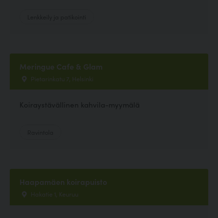
Lenkkeily ja patikointi
Meringue Cafe & Glam
Pietarinkatu 7, Helsinki
Koiraystävällinen kahvila-myymälä
Ravintola
Haapamäen koirapuisto
Hakatie 1, Keuruu