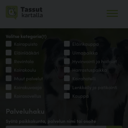
Valitse kategoria(t)
Koirapuisto
Eläinkauppa
Eläinlääkäri
Uimapaikka
Ravintola
Hyvinvointi ja hoitolat
Koirakoulu
Harrastuspaikka
Muut palvelut
Koirahotelli
Koirakuvaaja
Lenkkeily ja patikointi
Koirasovellus
Kauppa
Palveluhaku
Syötä paikkakunta, palvelun nimi tai osoite