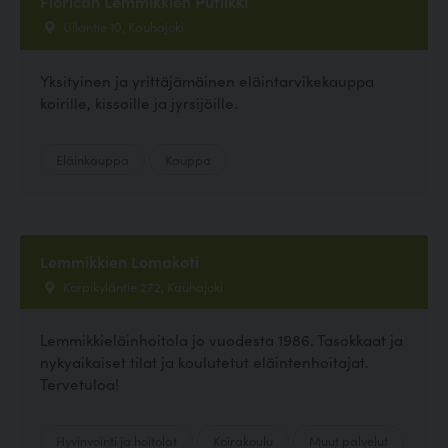
Florican Lemmikkien Putiikki
Ullantie 10, Kauhajoki
Yksityinen ja yrittäjämäinen eläintarvikekauppa
koirille, kissoille ja jyrsijöille.
Eläinkauppa
Kauppa
Lemmikkien Lomakoti
Korpikyläntie 272, Kauhajoki
Lemmikkieläinhoitola jo vuodesta 1986. Tasokkaat ja
nykyaikaiset tilat ja koulutetut eläintenhoitajat.
Tervetuloa!
Hyvinvointi ja hoitolat
Koirakoulu
Muut palvelut