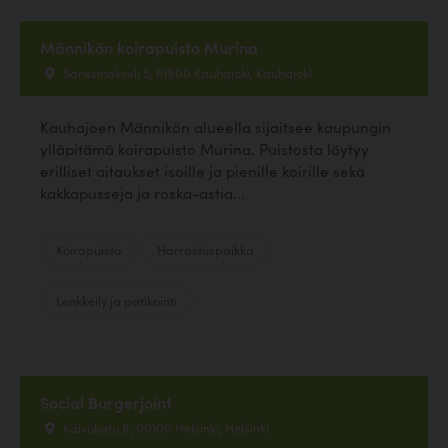
Männikön koirapuisto Murina
Sanssinakseli 5, 61800 Kauhajoki, Kauhajoki
Kauhajoen Männikön alueella sijaitsee kaupungin
ylläpitämä koirapuisto Murina. Puistosta löytyy
erilliset aitaukset isoille ja pienille koirille sekä
kakkapusseja ja roska-astia...
Koirapuisto
Harrastuspaikka
Lenkkeily ja patikointi
Social Burgerjoint
Kaivokatu 8, 00100 Helsinki, Helsinki