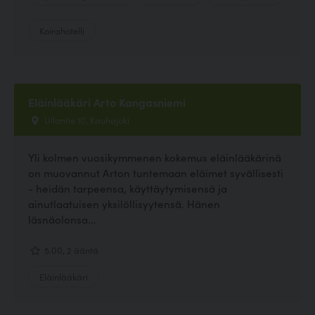
Koirahotelli
Eläinlääkäri Arto Kangasniemi
Ullantie 10, Kauhajoki
Yli kolmen vuosikymmenen kokemus eläinlääkärinä
on muovannut Arton tuntemaan eläimet syvällisesti
- heidän tarpeensa, käyttäytymisensä ja
ainutlaatuisen yksilöllisyytensä. Hänen
läsnäolonsa...
5.00, 2 ääntä
Eläinlääkäri