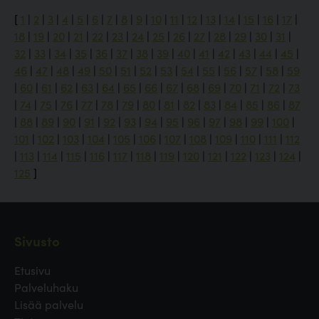
[
1
|
2
|
3
|
4
|
5
|
6
|
7
|
8
|
9
|
10
|
11
|
12
|
13
|
14
|
15
|
16
|
17
|
18
|
19
|
20
|
21
|
22
|
23
|
24
|
25
|
26
|
27
|
28
|
29
|
30
|
31
|
32
|
33
|
34
|
35
|
36
|
37
|
38
|
39
|
40
|
41
|
42
|
43
|
44
|
45
|
46
|
47
|
48
|
49
|
50
|
51
|
52
|
53
|
54
|
55
|
56
|
57
|
58
|
59
|
60
|
61
|
62
|
63
|
64
|
65
|
66
|
67
|
68
|
69
|
70
|
71
|
72
|
73
|
74
|
75
|
76
|
77
|
78
|
79
|
80
|
81
|
82
|
83
|
84
|
85
|
86
|
87
|
88
|
89
|
90
|
91
|
92
|
93
|
94
|
95
|
96
|
97
|
98
|
99
|
100
|
101
|
102
|
103
|
104
|
105
|
106
|
107
|
108
|
109
|
110
|
111
|
112
|
113
|
114
|
115
|
116
|
117
|
118
|
119
|
120
|
121
|
122
|
123
|
124
|
125
]
Sivusto
Etusivu
Palveluhaku
Lisää palvelu