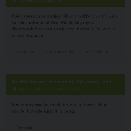
Koirametsä ja omistajan liikuntapaikka on yhtä kuin
koiraliikuntametsä Vire. Meillä käy myös
liikuntaedut! Koirasi saa juosta, haistella, kaivaa ja
leikkiä vapaasti...
Koirapuisto
Harrastuspaikka
Muut palvelut
Bar&Restaurant Kommodori, Myllysaari, Lahti
Myllysaarenkatu 12, 15900 Lahti, Lahti
Ravintola jossa koira oli tervetullut terassille ja
sisälle. Koiralle tarjoiltiin vettä.
Ravintola