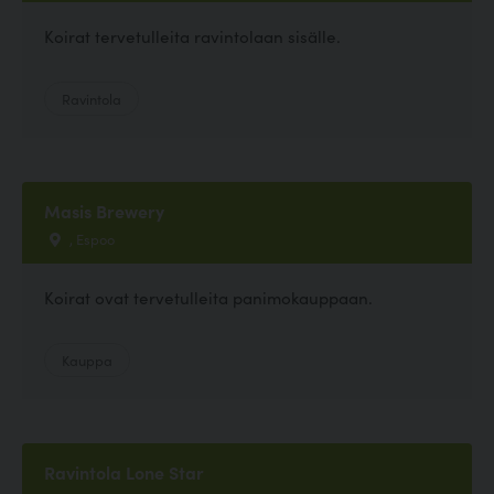
Koirat tervetulleita ravintolaan sisälle.
Ravintola
Masis Brewery
, Espoo
Koirat ovat tervetulleita panimokauppaan.
Kauppa
Ravintola Lone Star