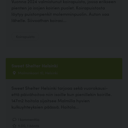
Vuonna 2024 valmistunut koirapuisto, jossa erikseen
pienten ja isojen koirien puolet. Koirapuistosta
löytyy puistonpenkit molemminpuolin. Auton saa
lähelle. Siivoathan koirasi...
Koirapuisto
Sweet Shelter Helsinki
Malminkaari 10, Helsinki
Sweet Shelter Helsinki tarjoaa sekä vuorokausi-
että päivähoitoa niin isoille kun pienillekin koirille.
147m2 hoitola sijaitsee Malmilla hyvien
kulkuyhteyksien päässä. Hoitola...
1 kommenttia
5.00, 1 ääntä