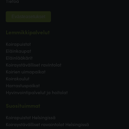
Tietoa
Evästeasetukset
Lemmikkipalvelut
Koirapuistot
Eläinkaupat
Eläinlääkärit
Koiraystävälliset ravintolat
Koirien uimapaikat
Koirakoulut
Harrastuspaikat
Hyvinvointipalvelut ja hoitolat
Suosituimmat
Koirapuistot Helsingissä
Koiraystävälliset ravaintolat Helsingissä