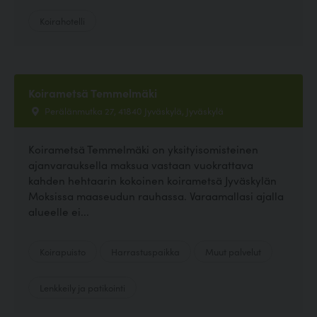
Koirahotelli
Koirametsä Temmelmäki
Perälänmutka 27, 41840 Jyväskylä, Jyväskylä
Koirametsä Temmelmäki on yksityisomisteinen
ajanvarauksella maksua vastaan vuokrattava
kahden hehtaarin kokoinen koirametsä Jyväskylän
Moksissa maaseudun rauhassa. Varaamallasi ajalla
alueelle ei...
Koirapuisto
Harrastuspaikka
Muut palvelut
Lenkkeily ja patikointi