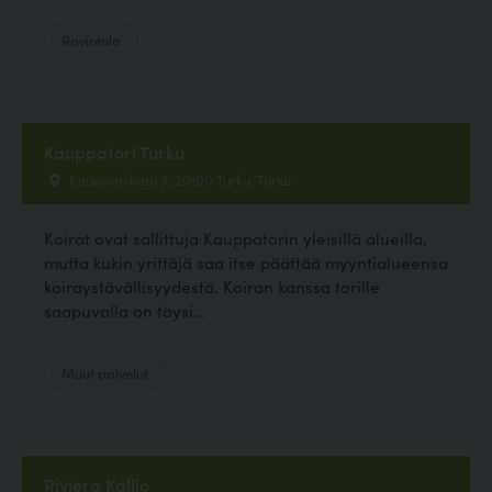
Ravintola
Kauppatori Turku
Kauppiaskatu 9, 20100 Turku, Turku
Koirat ovat sallittuja Kauppatorin yleisillä alueilla,
mutta kukin yrittäjä saa itse päättää myyntialueensa
koiraystävällisyydestä. Koiran kanssa torille
saapuvalla on täysi...
Muut palvelut
Riviera Kallio