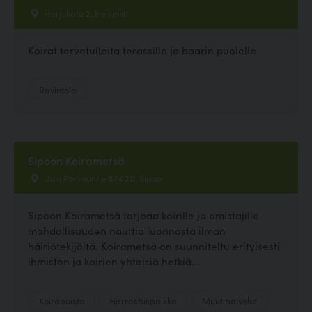
Harjukatu 2, Helsinki
Koirat tervetulleita terassille ja baarin puolelle
Ravintola
Sipoon Koirametsä
Uusi Porvoontie 874 20, Sipoo
Sipoon Koirametsä tarjoaa koirille ja omistajille
mahdollisuuden nauttia luonnosta ilman
häiriötekijöitä. Koirametsä on suunniteltu erityisesti
ihmisten ja koirien yhteisiä hetkiä...
Koirapuisto
Harrastuspaikka
Muut palvelut