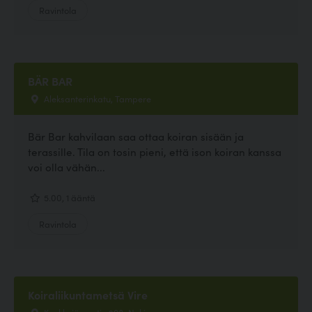
Ravintola
BÄR BAR
Aleksanterinkatu, Tampere
Bär Bar kahvilaan saa ottaa koiran sisään ja
terassille. Tila on tosin pieni, että ison koiran kanssa
voi olla vähän...
5.00, 1 ääntä
Ravintola
Koiraliikuntametsä Vire
Koukkujärventie 298, Nokia