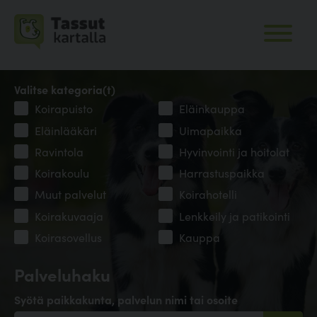
Valitse kategoria(t)
Koirapuisto
Eläinkauppa
Eläinlääkäri
Uimapaikka
Ravintola
Hyvinvointi ja hoitolat
Koirakoulu
Harrastuspaikka
Muut palvelut
Koirahotelli
Koirakuvaaja
Lenkkeily ja patikointi
Koirasovellus
Kauppa
Palveluhaku
Syötä paikkakunta, palvelun nimi tai osoite