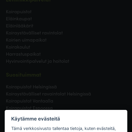
Koirapuistot
Eläinkaupat
Eläinlääkärit
Koiraystävälliset ravintolat
Koirien uimapaikat
Koirakoulut
Harrastuspaikat
Hyvinvointipalvelut ja hoitolat
Suosituimmat
Koirapuistot Helsingissä
Koiraystävälliset ravaintolat Helsingissä
Koirapuistot Vantaalla
Koirapuistot Espoossa
Koirapuistot Turussa
Käytämme evästeitä
Eläinlääkäri Helsingissä
Koirapuistot Tampereella
Tämä verkkosivusto tallentaa tietoja, kuten evästeitä,