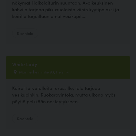
näkymät Halkolaiturin suuntaan. A-oikeuksinen
kahvila tarjoaa pikkusuolaista viinin kyytipojaksi ja
koirille tarjoillaan omat vesikupit....
Ravintola
White Lady
Mannerheimintie 93, Helsinki
Koirat tervetulleita terassille, talo tarjoaa
vesikupinkin. Ruokaravintola, mutta ulkona myös
pöytiä pelkkään nesteytykseen.
Ravintola