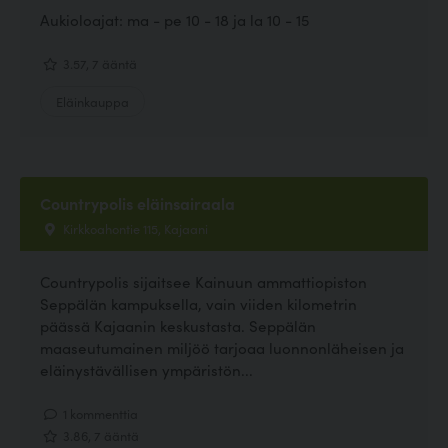
Aukioloajat: ma - pe 10 - 18 ja la 10 - 15
3.57, 7 ääntä
Eläinkauppa
Countrypolis eläinsairaala
Kirkkoahontie 115, Kajaani
Countrypolis sijaitsee Kainuun ammattiopiston
Seppälän kampuksella, vain viiden kilometrin
päässä Kajaanin keskustasta. Seppälän
maaseutumainen miljöö tarjoaa luonnonläheisen ja
eläinystävällisen ympäristön...
1 kommenttia
3.86, 7 ääntä