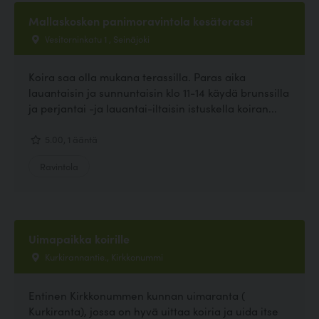
Mallaskosken panimoravintola kesäterassi
Vesitorninkatu 1 , Seinäjoki
Koira saa olla mukana terassilla. Paras aika
lauantaisin ja sunnuntaisin klo 11-14 käydä brunssilla
ja perjantai -ja lauantai-iltaisin istuskella koiran...
5.00, 1 ääntä
Ravintola
Uimapaikka koirille
Kurkirannantie., Kirkkonummi
Entinen Kirkkonummen kunnan uimaranta (
Kurkiranta), jossa on hyvä uittaa koiria ja uida itse