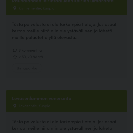
Rauhalahden leirintäalueen koirien uimaranta
Kiviniementie, Kuopio
Tästä palvelusta ei ole tarkempia tietoja. Jos osaat
kertoa meille niitä niin ole ystävällinen ja lähetä
meille palautetta yllä olevasta...
3 kommenttia
2.69, 29 ääntä
Uimapaikka
Leväsenlammen veneranta
Leväsentie, Kuopio
Tästä palvelusta ei ole tarkempia tietoja. Jos osaat
kertoa meille niitä niin ole ystävällinen ja lähetä