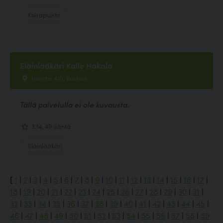
Koirapuisto
Eläinlääkäri Kalle Hakala
Iniöntie 410, Kustavi
Tällä palvelulla ei ole kuvausta.
3.14, 49 ääntä
Eläinlääkäri
[
1
|
2
|
3
|
4
|
5
|
6
|
7
|
8
|
9
|
10
|
11
|
12
|
13
|
14
|
15
|
16
|
17
|
18
|
19
|
20
|
21
|
22
|
23
|
24
|
25
|
26
|
27
|
28
|
29
|
30
|
31
|
32
|
33
|
34
|
35
|
36
|
37
|
38
|
39
|
40
|
41
|
42
|
43
|
44
|
45
|
46
|
47
|
48
|
49
|
50
|
51
|
52
|
53
|
54
|
55
|
56
|
57
|
58
|
59