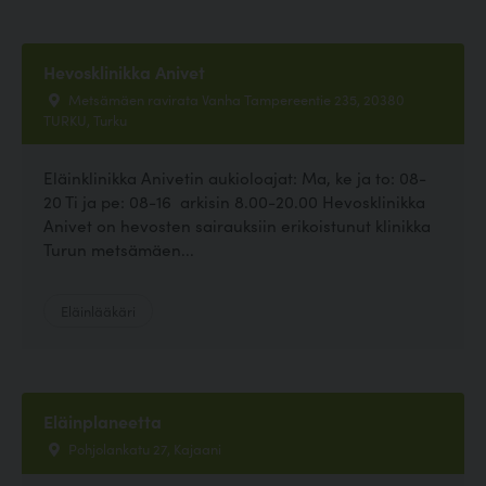
Hevosklinikka Anivet
Metsämäen ravirata Vanha Tampereentie 235, 20380
TURKU, Turku
Eläinklinikka Anivetin aukioloajat: Ma, ke ja to: 08-
20 Ti ja pe: 08-16 arkisin 8.00-20.00 Hevosklinikka
Anivet on hevosten sairauksiin erikoistunut klinikka
Turun metsämäen...
Eläinlääkäri
Eläinplaneetta
Pohjolankatu 27, Kajaani