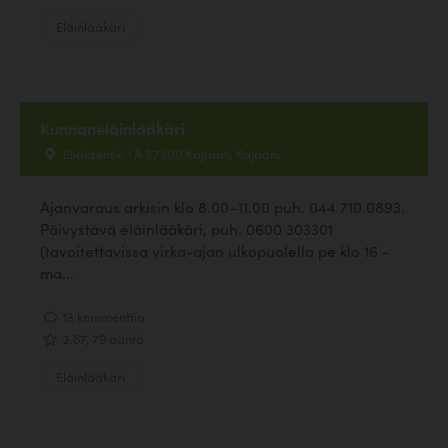
Eläinlääkäri
Kunnaneläinlääkäri
Eliaksentie 1 A 87200 Kajaani, Kajaani
Ajanvaraus arkisin klo 8.00–11.00 puh. 044 710 0893.
Päivystävä eläinlääkäri, puh. 0600 303301
(tavoitettavissa virka-ajan ulkopuolella pe klo 16 -
ma...
13 kommenttia
2.67, 79 ääntä
Eläinlääkäri