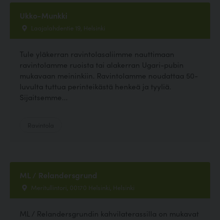
Ukko-Munkki
Laajalahdentie 19, Helsinki
Tule yläkerran ravintolasaliimme nauttimaan
ravintolamme ruoista tai alakerran Ugari-pubin
mukavaan meininkiin. Ravintolamme noudattaa 50-
luvulta tuttua perinteikästä henkeä ja tyyliä.
Sijaitsemme...
Ravintola
ML / Relandersgrund
Meritullintori, 00170 Helsinki, Helsinki
ML / Relandersgrundin kahvilaterassilla on mukavat