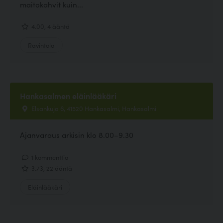
maitokahvit kuin...
4.00, 4 ääntä
Ravintola
Hankasalmen eläinlääkäri
Elsankuja 6, 41520 Hankasalmi, Hankasalmi
Ajanvaraus arkisin klo 8.00–9.30
1 kommenttia
3.73, 22 ääntä
Eläinlääkäri