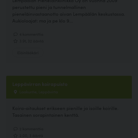
Lempäälän Pieneläinklinikka Oy on vuonna 2009
perustettu pieni ja tunnelmallinen
pieneläinvastaanotto aivan Lempäälän keskustassa.
Aukioloajat: ma ja pe klo 9...
4 kommenttia
3.91, 32 ääntä
Eläinlääkäri
Leppävirran koirapuisto
Laakuntie, Leppävirta
Koira-aitaukset erikseen pienille ja isoille koirille.
Tasainen sorapintainen kenttä.
2 kommenttia
2.00, 3 ääntä