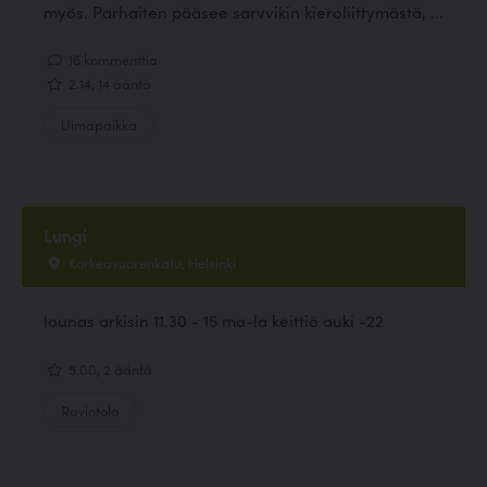
myös. Parhaiten pääsee sarvvikin kieroliittymästä, ...
16 kommenttia
2.14, 14 ääntä
Uimapaikka
Lungi
Korkeavuorenkatu, Helsinki
lounas arkisin 11.30 - 15 ma-la keittiö auki -22
5.00, 2 ääntä
Ravintola