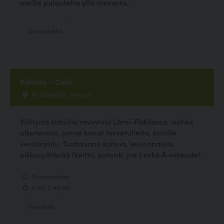
meille palautetta yllä olevasta...
Uimapaikka
Kahvila - Café
Pakilantie 81, Helsinki
Viihtyisä kahvila/ravintola Länsi-Pakilassa, isohko
ulkoterassi, jonne koirat tervetulleita, koirille
vesitarjoilu. Saatavana kahvia, leivonnaisia,
pikkusyötävää (keitto, patonki jne.) sekä A-oikeudet.
1 kommenttia
5.00, 2 ääntä
Ravintola