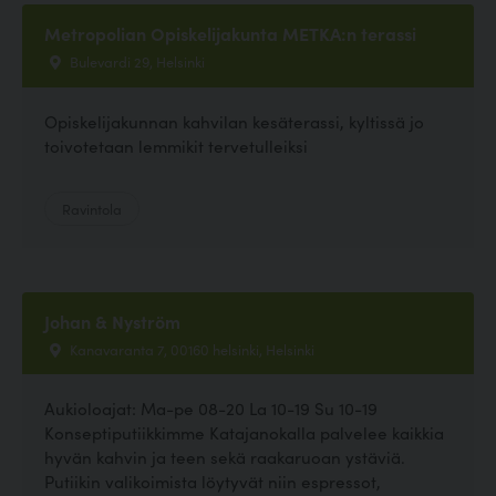
Metropolian Opiskelijakunta METKA:n terassi
Bulevardi 29, Helsinki
Opiskelijakunnan kahvilan kesäterassi, kyltissä jo
toivotetaan lemmikit tervetulleiksi
Ravintola
Johan & Nyström
Kanavaranta 7, 00160 helsinki, Helsinki
Aukioloajat: Ma-pe 08-20 La 10-19 Su 10-19
Konseptiputiikkimme Katajanokalla palvelee kaikkia
hyvän kahvin ja teen sekä raakaruoan ystäviä.
Putiikin valikoimista löytyvät niin espressot,