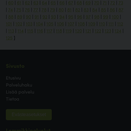
|
60
|
61
|
62
|
63
|
64
|
65
|
66
|
67
|
68
|
69
|
70
|
71
|
72
|
73
|
74
|
75
|
76
|
77
|
78
|
79
|
80
|
81
|
82
|
83
|
84
|
85
|
86
|
87
|
88
|
89
|
90
|
91
|
92
|
93
|
94
|
95
|
96
|
97
|
98
|
99
|
100
|
101
|
102
|
103
|
104
|
105
|
106
|
107
|
108
|
109
|
110
|
111
|
112
|
113
|
114
|
115
|
116
|
117
|
118
|
119
|
120
|
121
|
122
|
123
|
124
|
125
]
Sivusto
Etusivu
Palveluhaku
Lisää palvelu
Tietoa
Evästeasetukset
Lemmikkipalvelut