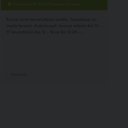
Ilmarinkatu 16 33500 Tampere, Tampere
Koirat ovat tervetulleita sisälle. Gopalissa on
myös terassi. Aukioloajat: lounas arkisin klo 11 -
17 lauantaisin klo 12 - 16 su klo 12.00 -...
Ravintola