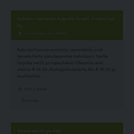
Kahvila-ravintola Arkadia/Antell-Ravintolat
Oy
Arkadiankatu 23, Helsinki
Kahvila/lounasravintola. Lemmikkisi ovat
tervetulleita katutasomme kahvilaan, heille
tarjolla vettä ja rapsutuksia Olemme auki
arkisin 8-14.30. Aamupala katettu klo 8-10.30 ja
lounasaika...
5.00, 2 ääntä
Ravintola
Ravintola Maja/talo