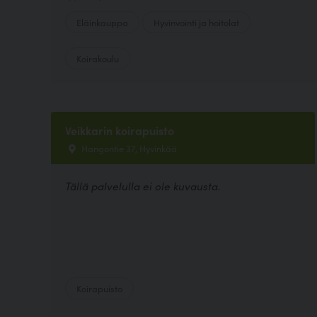
Eläinkauppa
Hyvinvointi ja hoitolat
Koirakoulu
Veikkarin koirapuisto
Hangontie 37, Hyvinkää
Tällä palvelulla ei ole kuvausta.
Koirapuisto