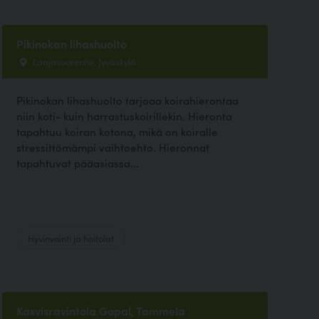
Pikinokan lihashuolto
Laajavuorentie, Jyväskylä
Pikinokan lihashuolto tarjoaa koirahierontaa
niin koti- kuin harrastuskoirillekin. Hieronta
tapahtuu koiran kotona, mikä on koiralle
stressittömämpi vaihtoehto. Hieronnat
tapahtuvat pääasiassa...
Hyvinvointi ja hoitolat
Kasvisravintola Gopal, Tammela