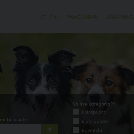
ETUSIVU
PALVELUHAKU
LISÄÄ PALVE
Valitse kategoria(t)
Koirapuisto
mi tai osoite
Eläinlääkäri
Ravintola