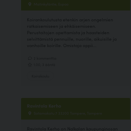
Matinkyläntie, Espoo
Koirankoulutusta etenkin arjen ongelmien
ratkaisemiseen ja ehkäisemiseen.
Perustaitojen opettamista ja haasteiden
selvittämistä pennuille, nuorille, aikuisille ja
vanhoille koirille. Omistaja oppii...
2 kommenttia
1.00, 3 ääntä
Koirakoulu
Ravintola Kerho
Satamakatu 7 33200 Tampere, Tampere
Ravintola Kerho on Nalkalan kaupunginosan