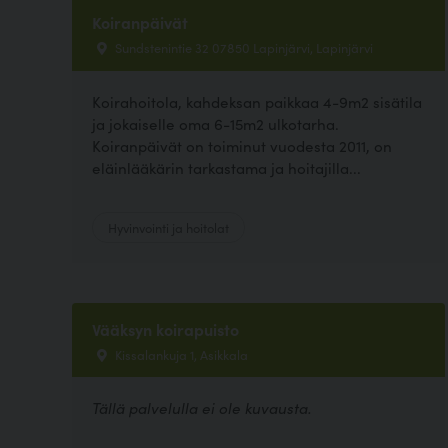
Koiranpäivät
Sundstenintie 32 07850 Lapinjärvi, Lapinjärvi
Koirahoitola, kahdeksan paikkaa 4-9m2 sisätila
ja jokaiselle oma 6-15m2 ulkotarha.
Koiranpäivät on toiminut vuodesta 2011, on
eläinlääkärin tarkastama ja hoitajilla...
Hyvinvointi ja hoitolat
Vääksyn koirapuisto
Kissalankuja 1, Asikkala
Tällä palvelulla ei ole kuvausta.