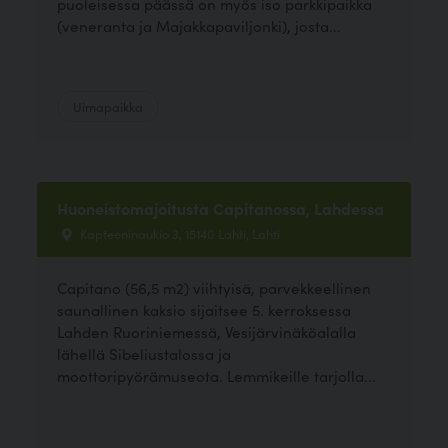
puoleisessa päässä on myös iso parkkipaikka
(veneranta ja Majakkapaviljonki), josta...
Uimapaikka
Huoneistomajoitusta Capitanossa, Lahdessa
Kapteeninaukio 3, 15140 Lahti, Lahti
Capitano (56,5 m2) viihtyisä, parvekkeellinen
saunallinen kaksio sijaitsee 5. kerroksessa
Lahden Ruoriniemessä, Vesijärvinäköalalla
lähellä Sibeliustalossa ja
moottoripyörämuseota. Lemmikeille tarjolla...