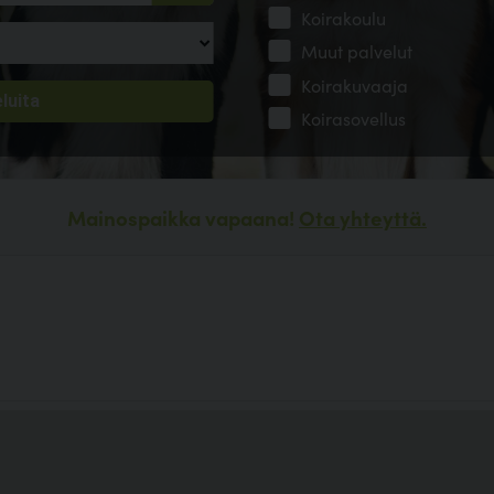
Koirakoulu
Muut palvelut
Koirakuvaaja
Koirasovellus
Mainospaikka vapaana!
Ota yhteyttä.