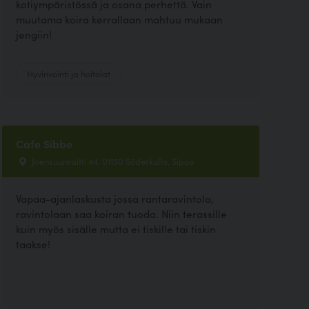
kotiympäristössä ja osana perhettä. Vain
muutama koira kerrallaan mahtuu mukaan
jengiin!
Hyvinvointi ja hoitolat
Cafe Sibbe
Joensuunraitti 44, 01150 Söderkulla, Sipoo
Vapaa-ajanlaskusta jossa rantaravintola,
ravintolaan saa koiran tuoda. Niin terassille
kuin myös sisälle mutta ei tiskille tai tiskin
taakse!