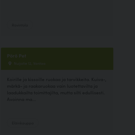
Ravintola
Pörö Pet
Nuijatie 12, Vantaa
Koirille ja kissoille ruokaa ja tarvikkeita. Kuiva-,
märkä- ja raakaruokaa vain luotettavilta ja
laadukkailta toimittajilta, mutta silti edullisesti.
Avoinna ma...
Eläinkauppa