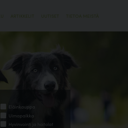
LU
ARTIKKELIT
UUTISET
TIETOA MEISTÄ
Eläinkauppa
Uimapaikka
Hyvinvointi ja hoitolat