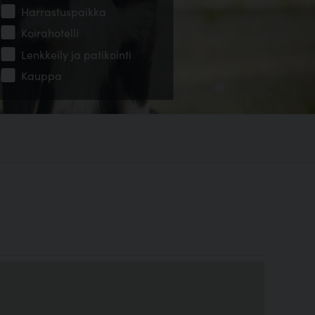
Harrastuspaikka
Koirahotelli
Lenkkeily ja patikointi
Kauppa