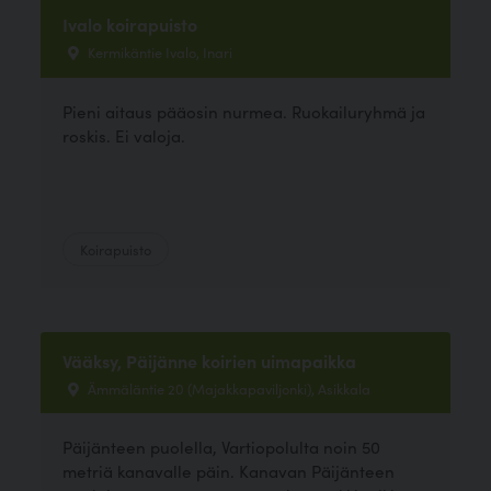
Ivalo koirapuisto
Kermikäntie Ivalo, Inari
Pieni aitaus pääosin nurmea. Ruokailuryhmä ja
roskis. Ei valoja.
Koirapuisto
Vääksy, Päijänne koirien uimapaikka
Ämmäläntie 20 (Majakkapaviljonki), Asikkala
Päijänteen puolella, Vartiopolulta noin 50
metriä kanavalle päin. Kanavan Päijänteen