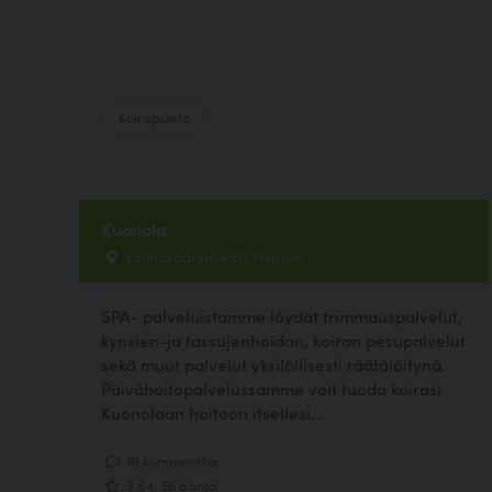
Koirapuisto
Kuonola
Lauttasaarentie 50, Helsinki
SPA- palveluistamme löydät trimmauspalvelut,
kynsien-ja tassujenhoidon, koiran pesupalvelut
sekä muut palvelut yksilöllisesti räätälöitynä.
Päivähoitopalvelussamme voit tuoda koirasi
Kuonolaan hoitoon itsellesi...
10 kommenttia
3.84, 56 ääntä