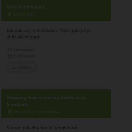
Ivalo eläinlääkäri
Latutie, Inari
Kunnallinen eläinlääkäri. Myös päivystys
illat/viikonloput.
1 kommenttia
5.00, 1 ääntä
Eläinlääkäri
Mesijengi koirien perhepäivähoito ja -
lomahoito
Itätuulenkuja 7 A 10, Espoo
Koirien päivähoitoa ja lomahoitoa