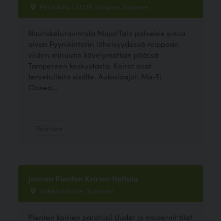
Pirkankatu 1 33230 Tampere, Tampere
Nautiskeluravintola Maja/Talo palvelee sinua
aivan Pyynikintorin läheisyydessä reippaan
viiden minuutin kävelymatkan päässä
Tampereen keskustasta. Koirat ovat
tervetulleita sisälle. Aukioloajat: Ma-Ti
Closed...
Ravintola
Jannen Pienten Koirien Hoitola
Valkeaviidantie , Tammela
Pienten koirien paratiisi! Uudet ja modernit tilat