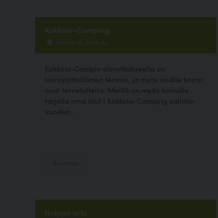
Kokkola-Camping
Meritie 10, Kokkola
Kokkola-Campin elirintäalueella on
koiraystävällinen terassi, ja myös sisälle koirat
ovat tervetulleita. Meillä on myös koiruille
tarjolla oma olut ! Kokkola-Camping valittiin
vuoden...
Ravintola
Helppo arki