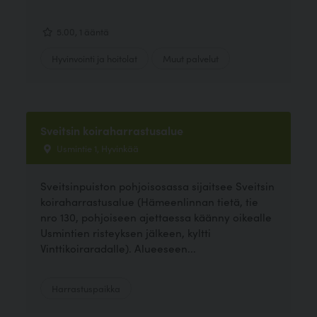
5.00, 1 ääntä
Hyvinvointi ja hoitolat
Muut palvelut
Sveitsin koiraharrastusalue
Usmintie 1, Hyvinkää
Sveitsinpuiston pohjoisosassa sijaitsee Sveitsin
koiraharrastusalue (Hämeenlinnan tietä, tie
nro 130, pohjoiseen ajettaessa käänny oikealle
Usmintien risteyksen jälkeen, kyltti
Vinttikoiraradalle). Alueeseen...
Harrastuspaikka