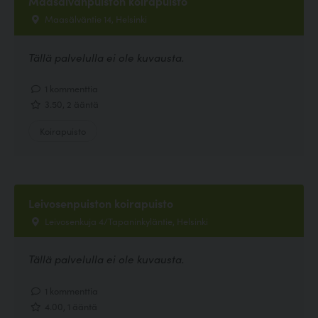
Maasälvänpuiston koirapuisto
Maasälväntie 14, Helsinki
Tällä palvelulla ei ole kuvausta.
1 kommenttia
3.50, 2 ääntä
Koirapuisto
Leivosenpuiston koirapuisto
Leivosenkuja 4/Tapaninkyläntie, Helsinki
Tällä palvelulla ei ole kuvausta.
1 kommenttia
4.00, 1 ääntä