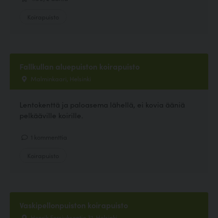
Koirapuisto
Fallkullan aluepuiston koirapuisto
Malminkaari, Helsinki
Lentokenttä ja paloasema lähellä, ei kovia ääniä
pelkääville koirille.
1 kommenttia
Koirapuisto
Vaskipellonpuiston koirapuisto
Henrik Forsiuksentie 31, Helsinki