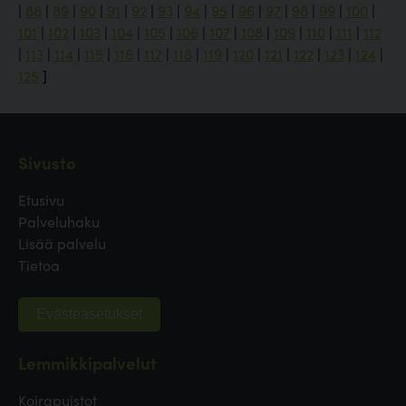
|
88
|
89
|
90
|
91
|
92
|
93
|
94
|
95
|
96
|
97
|
98
|
99
|
100
|
101
|
102
|
103
|
104
|
105
|
106
|
107
|
108
|
109
|
110
|
111
|
112
|
113
|
114
|
115
|
116
|
117
|
118
|
119
|
120
|
121
|
122
|
123
|
124
|
125
]
Sivusto
Etusivu
Palveluhaku
Lisää palvelu
Tietoa
Evästeasetukset
Lemmikkipalvelut
Koirapuistot