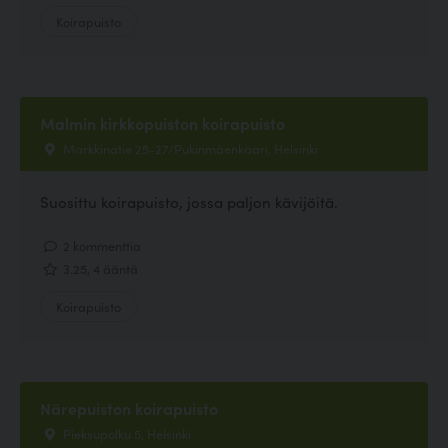
Koirapuisto
Malmin kirkkopuiston koirapuisto
Markkinatie 25-27/Pukinmäenkaari, Helsinki
Suosittu koirapuisto, jossa paljon kävijöitä.
2 kommenttia
3.25, 4 ääntä
Koirapuisto
Närepuiston koirapuisto
Pieksupolku 5, Helsinki