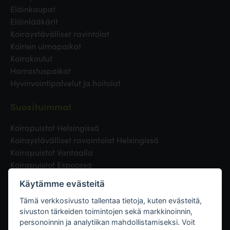
Eläinkaupat
Eläinlääkärit
Koiraystävälliset ravintolat
Koirien uimapaikat
Koirakoulut
Harrastuspaikat
Hyvinvointipalvelut ja hoitolat
Suosituimmat
Koirapuistot Helsingissä
Koiraystävälliset ravaintolat Helsingissä
Koirapuistot Vantaalla
Koirapuistot Espoossa
Koirapuistot Turussa
Käytämme evästeitä
Eläinlääkäri Helsingissä
Koirapuistot Tampereella
Tämä verkkosivusto tallentaa tietoja, kuten evästeitä,
sivuston tärkeiden toimintojen sekä markkinoinnin,
personoinnin ja analytiikan mahdollistamiseksi. Voit
Linkit