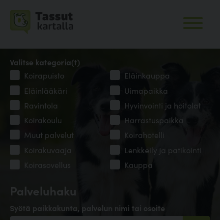
Valitse kategoria(t)
Koirapuisto
Eläinkauppa
Eläinlääkäri
Uimapaikka
Ravintola
Hyvinvointi ja hoitolat
Koirakoulu
Harrastuspaikka
Muut palvelut
Koirahotelli
Koirakuvaaja
Lenkkeily ja patikointi
Koirasovellus
Kauppa
Palveluhaku
Syötä paikkakunta, palvelun nimi tai osoite