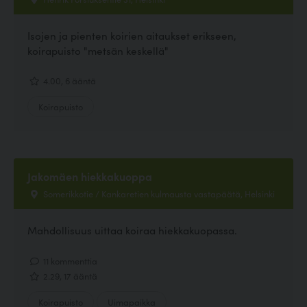
Isojen ja pienten koirien aitaukset erikseen,
koirapuisto "metsän keskellä"
4.00, 6 ääntä
Koirapuisto
Jakomäen hiekkakuoppa
Somerikkotie / Kankaretien kulmausta vastapäätä, Helsinki
Mahdollisuus uittaa koiraa hiekkakuopassa.
11 kommenttia
2.29, 17 ääntä
Koirapuisto
Uimapaikka