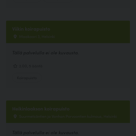
Viikin koirapuisto
Maakaari 3, Helsinki
Tällä palvelulla ei ole kuvausta.
2.00, 5 ääntä
Koirapuisto
Heikinlaakson koirapuisto
Suurmetsäntien ja Vanhan Porvoontien kulmaus, Helsinki
Tällä palvelulla ei ole kuvausta.