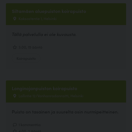
Siltamäen aluepuiston koirapuisto
Kaksostentie 1, Helsinki
Tällä palvelulla ei ole kuvausta.
3.00, 15 ääntä
Koirapuisto
Longinojanpuiston koirapuisto
Lallintie 12/Vanhanradanraitti, Helsinki
Puisto on tasainen ja suurelta osin nurmipeitteinen.
1 kommenttia
4.00, 2 ääntä