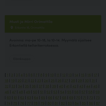
Musti ja Mirri Orimattila
Erkontie 16, Orimattila
Avoinna: ma-pe 10-18, la 10-14. Myymälä sijaitsee
Erkontiellä kellarikerroksessa.
Eläinkauppa
[
1
|
2
|
3
|
4
|
5
|
6
|
7
|
8
|
9
|
10
|
11
|
12
|
13
|
14
|
15
|
16
|
17
|
18
|
19
|
20
|
21
|
22
|
23
|
24
|
25
|
26
|
27
|
28
|
29
|
30
|
31
|
32
|
33
|
34
|
35
|
36
|
37
|
38
|
39
|
40
|
41
|
42
|
43
|
44
|
45
|
46
|
47
|
48
|
49
|
50
|
51
|
52
|
53
|
54
|
55
|
56
|
57
|
58
|
59
|
60
|
61
|
62
|
63
|
64
|
65
|
66
|
67
|
68
|
69
|
70
|
71
|
72
|
73
|
74
|
75
|
76
|
77
|
78
|
79
|
80
|
81
|
82
|
83
|
84
|
85
|
86
|
87