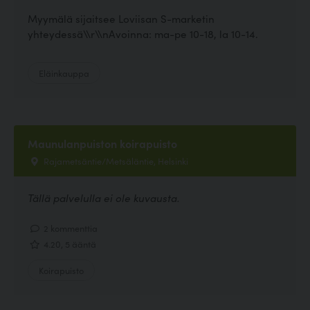
Myymälä sijaitsee Loviisan S-marketin
yhteydessä\\r\\nAvoinna: ma-pe 10-18, la 10-14.
Eläinkauppa
Maunulanpuiston koirapuisto
Rajametsäntie/Metsäläntie, Helsinki
Tällä palvelulla ei ole kuvausta.
2 kommenttia
4.20, 5 ääntä
Koirapuisto