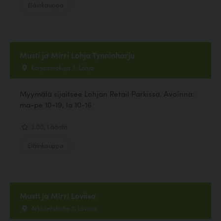
Eläinkauppa
Musti ja Mirri Lohja Tynninharju
Korjaamokuja 3, Lohja
Myymälä sijaitsee Lohjan Retail Parkissa. Avoinna:
ma-pe 10-19, la 10-16
3.00, 1 ääntä
Eläinkauppa
Musti ja Mirri Loviisa
Arkkitehdintie 5, Loviisa