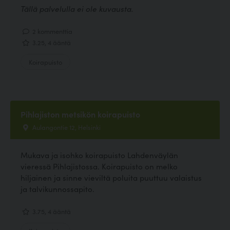
Tällä palvelulla ei ole kuvausta.
2 kommenttia
3.25, 4 ääntä
Koirapuisto
Pihlajiston metsikön koirapuisto
Aulangontie 12, Helsinki
Mukava ja isohko koirapuisto Lahdenväylän
vieressä Pihlajistossa. Koirapuisto on melko
hiljainen ja sinne vieviltä poluita puuttuu valaistus
ja talvikunnossapito.
3.75, 4 ääntä