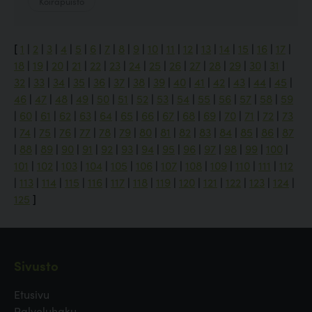
Koirapuisto
[
1
|
2
|
3
|
4
|
5
|
6
|
7
|
8
|
9
|
10
|
11
|
12
|
13
|
14
|
15
|
16
|
17
|
18
|
19
|
20
|
21
|
22
|
23
|
24
|
25
|
26
|
27
|
28
|
29
|
30
|
31
|
32
|
33
|
34
|
35
|
36
|
37
|
38
|
39
|
40
|
41
|
42
|
43
|
44
|
45
|
46
|
47
|
48
|
49
|
50
|
51
|
52
|
53
|
54
|
55
|
56
|
57
|
58
|
59
|
60
|
61
|
62
|
63
|
64
|
65
|
66
|
67
|
68
|
69
|
70
|
71
|
72
|
73
|
74
|
75
|
76
|
77
|
78
|
79
|
80
|
81
|
82
|
83
|
84
|
85
|
86
|
87
|
88
|
89
|
90
|
91
|
92
|
93
|
94
|
95
|
96
|
97
|
98
|
99
|
100
|
101
|
102
|
103
|
104
|
105
|
106
|
107
|
108
|
109
|
110
|
111
|
112
|
113
|
114
|
115
|
116
|
117
|
118
|
119
|
120
|
121
|
122
|
123
|
124
|
125
]
Sivusto
Etusivu
Palveluhaku