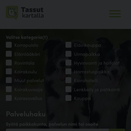
Valitse kategoria(t)
Koirapuisto
Eläinkauppa
Eläinlääkäri
Uimapaikka
Ravintola
Hyvinvointi ja hoitolat
Koirakoulu
Harrastuspaikka
Muut palvelut
Koirahotelli
Koirakuvaaja
Lenkkeily ja patikointi
Koirasovellus
Kauppa
Palveluhaku
Syötä paikkakunta, palvelun nimi tai osoite