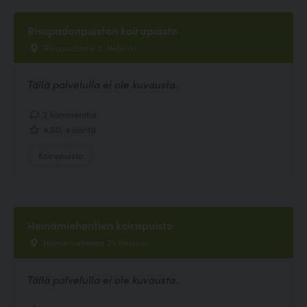
Risupadonpuiston koirapuisto
Risupadontie 2, Helsinki
Tällä palvelulla ei ole kuvausta.
2 kommenttia
4.00, 4 ääntä
Koirapuisto
Heinämiehentien koirapuisto
Heinämiehentie 21, Helsinki
Tällä palvelulla ei ole kuvausta.