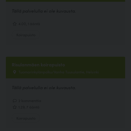
Tällä palvelulla ei ole kuvausta.
4.00, 1 ääntä
Koirapuisto
Risulanmäen koirapuisto
Tuomarinkylänpolku/Vanha Tuusulantie, Helsinki
Tällä palvelulla ei ole kuvausta.
2 kommenttia
1.29, 7 ääntä
Koirapuisto