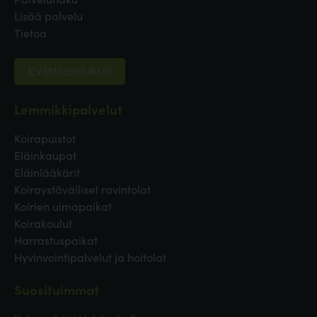
Lisää palvelu
Tietoa
Evästeasetukset
Lemmikkipalvelut
Koirapuistot
Eläinkaupat
Eläinlääkärit
Koiraystävälliset ravintolat
Koirien uimapaikat
Koirakoulut
Harrastuspaikat
Hyvinvointipalvelut ja hoitolat
Suosituimmat