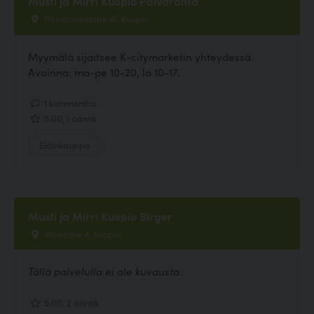
Musti ja Mirri Kuopio Päiväranta
Päivärannantie 18, Kuopio
Myymälä sijaitsee K-citymarketin yhteydessä.
Avoinna: ma-pe 10-20, la 10-17.
1 kommenttia
5.00, 1 ääntä
Eläinkauppa
Musti ja Mirri Kuopio Birger
Väliköntie 4, Kuopio
Tällä palvelulla ei ole kuvausta.
5.00, 2 ääntä