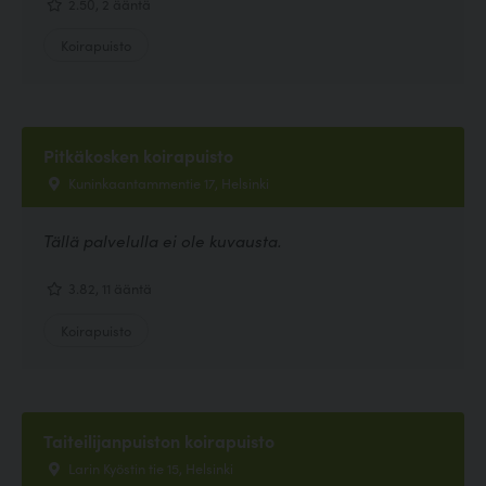
2.50, 2 ääntä
Koirapuisto
Pitkäkosken koirapuisto
Kuninkaantammentie 17, Helsinki
Tällä palvelulla ei ole kuvausta.
3.82, 11 ääntä
Koirapuisto
Taiteilijanpuiston koirapuisto
Larin Kyöstin tie 15, Helsinki