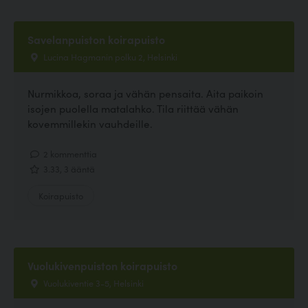
Savelanpuiston koirapuisto
Lucina Hagmanin polku 2, Helsinki
Nurmikkoa, soraa ja vähän pensaita. Aita paikoin
isojen puolella matalahko. Tila riittää vähän
kovemmillekin vauhdeille.
2 kommenttia
3.33, 3 ääntä
Koirapuisto
Vuolukivenpuiston koirapuisto
Vuolukiventie 3-5, Helsinki