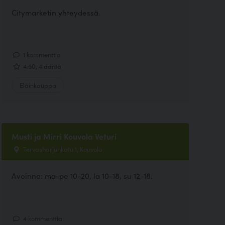
Citymarketin yhteydessä.
1 kommenttia
4.50, 4 ääntä
Eläinkauppa
Musti ja Mirri Kouvola Veturi
Tervasharjunkatu 1, Kouvola
Avoinna: ma-pe 10-20, la 10-18, su 12-18.
4 kommenttia