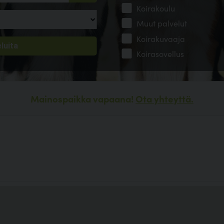
Koirakoulu
Muut palvelut
Koirakuvaaja
Koirasovellus
Mainospaikka vapaana!
Ota yhteyttä.