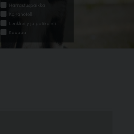
Harrastuspaikka
Koirahotelli
Lenkkeily ja patikointi
Kauppa