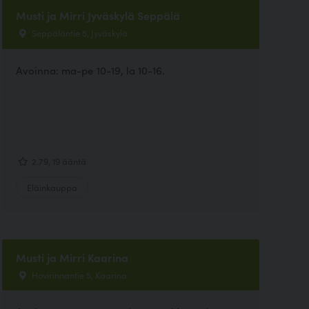
Musti ja Mirri Jyväskylä Seppälä
Seppäläntie 5, Jyväskylä
Avoinna: ma-pe 10-19, la 10-16.
2.79, 19 ääntä
Eläinkauppa
Musti ja Mirri Kaarina
Hovirinnantie 5, Kaarina