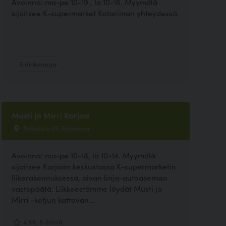
Avoinna: ma-pe 10-19 , la 10-16. Myymälä
sijaitsee K-supermarket Katariinan yhteydessä.
Eläinkauppa
Musti ja Mirri Karjaa
Ratakatu 59, Raasepori
Avoinna: ma-pe 10-18, la 10-14. Myymälä
sijaitsee Karjaan keskustassa K-supermarketin
liikerakennuksessa, aivan linja-autoasemaa
vastapäätä. Liikkeestämme löydät Musti ja
Mirri -ketjun kattavan...
4.88, 8 ääntä