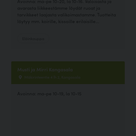
Avoinna: ma-pe 10-20, la 10-16. Valoisasta ja
avarasta liikkeestämme löydät ruoat ja
tarvikkeet laajasta valikoimastamme. Tuotteita
löytyy mm. koirille, kissoille erilaisille...
Eläinkauppa
Musti ja Mirri Kangasala
Mäkirinteentie 4 lh 2, Kangasala
Avoinna: ma-pe 10-19, la 10-15