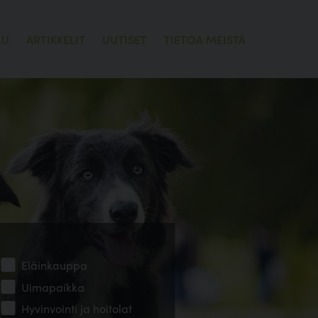
LU
ARTIKKELIT
UUTISET
TIETOA MEISTÄ
Eläinkauppa
Uimapaikka
Hyvinvointi ja hoitolat