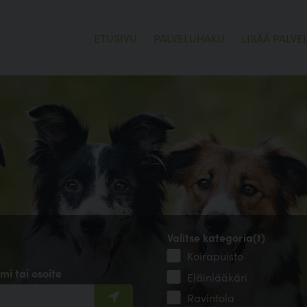
ETUSIVU
PALVELUHAKU
LISÄÄ PALVE
Valitse kategoria(t)
Koirapuisto
mi tai osoite
Eläinlääkäri
Ravintola