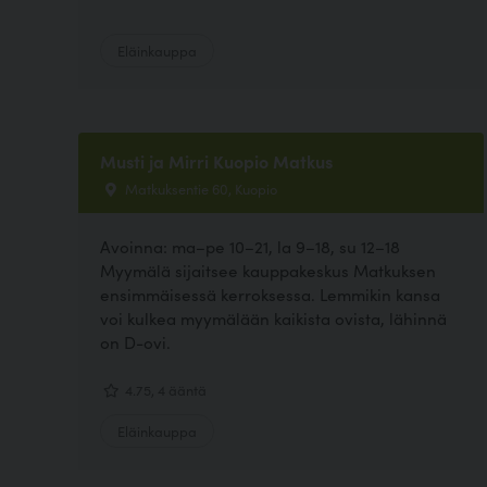
Eläinkauppa
Musti ja Mirri Kuopio Matkus
Matkuksentie 60, Kuopio
Avoinna: ma–pe 10–21, la 9–18, su 12–18
Myymälä sijaitsee kauppakeskus Matkuksen
ensimmäisessä kerroksessa. Lemmikin kansa
voi kulkea myymälään kaikista ovista, lähinnä
on D-ovi.
4.75, 4 ääntä
Eläinkauppa