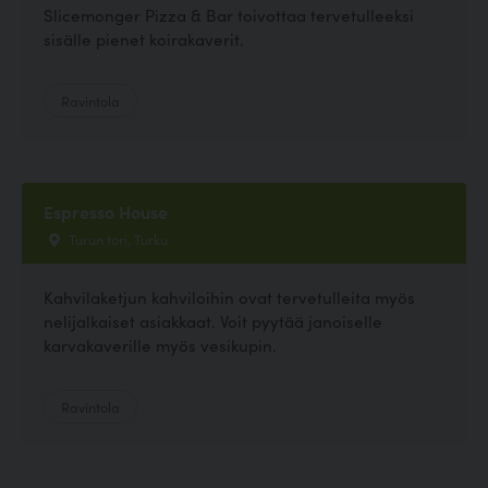
Slicemonger Pizza & Bar toivottaa tervetulleeksi
sisälle pienet koirakaverit.
Ravintola
Espresso House
Turun tori, Turku
Kahvilaketjun kahviloihin ovat tervetulleita myös
nelijalkaiset asiakkaat. Voit pyytää janoiselle
karvakaverille myös vesikupin.
Ravintola