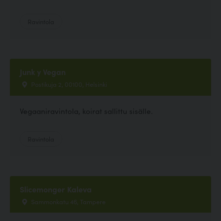
Ravintola
Junk y Vegan
Postikuja 2, 00100, Helsinki
Vegaaniravintola, koirat sallittu sisälle.
Ravintola
Slicemonger Kaleva
Sammonkatu 46, Tampere