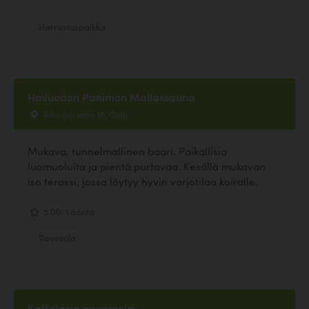
Harrastuspaikka
Hailuodon Panimon Mallassauna
Pikisaarentie 15, Oulu
Mukava, tunnelmallinen baari. Paikallisia
luomuoluita ja pientä purtavaa. Kesällä mukavan
iso terassi, jossa löytyy hyvin varjotilaa koiralle.
5.00, 1 ääntä
Ravintola
Kaffeteria mummola