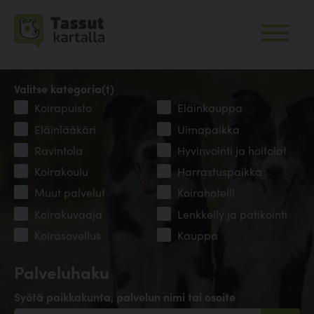
Valitse kategoria(t)
Koirapuisto
Eläinkauppa
Eläinlääkäri
Uimapaikka
Ravintola
Hyvinvointi ja hoitolat
Koirakoulu
Harrastuspaikka
Muut palvelut
Koirahotelli
Koirakuvaaja
Lenkkeily ja patikointi
Koirasovellus
Kauppa
Palveluhaku
Syötä paikkakunta, palvelun nimi tai osoite