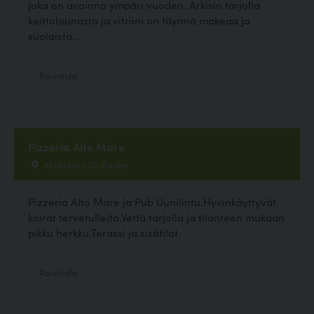
joka on avoinna ympäri vuoden. Arkisin tarjolla
keittolounasta ja vitriini on täynnä makeaa ja
suolaista...
Ravintola
Pizzeria Alto Mare
Kirkkokatu 35, Raahe
Pizzeria Alto Mare ja Pub Uunilintu.Hyvinkäyttyvät
koirat tervetulleita.Vettä tarjolla ja tilanteen mukaan
pikku herkku.Terassi ja sisätilat.
Ravintola