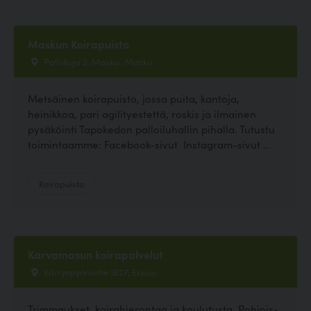
Maskun Koirapuisto
Pallokuja 2, Masku , Masku
Metsäinen koirapuisto, jossa puita, kantoja,
heinikkoa, pari agilityestettä, roskis ja ilmainen
pysäköinti Tapokedon palloiluhallin pihalla. Tutustu
toimintaamme: Facebook-sivut Instagram-sivut ...
Koirapuisto
Karvamasun koirapalvelut
Kärrynpyöräntie 1B27, Espoo
Trimmaukset, koirahierontaa ja koulutusta. Pohjois-