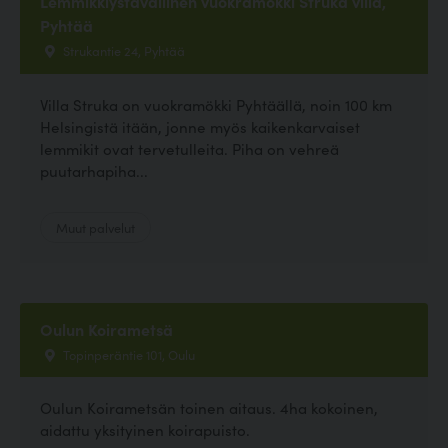
Lemmikkiystävällinen vuokramökki Struka villa,
Pyhtää
Strukantie 24, Pyhtää
Villa Struka on vuokramökki Pyhtäällä, noin 100 km
Helsingistä itään, jonne myös kaikenkarvaiset
lemmikit ovat tervetulleita. Piha on vehreä
puutarhapiha...
Muut palvelut
Oulun Koirametsä
Topinperäntie 101, Oulu
Oulun Koirametsän toinen aitaus. 4ha kokoinen,
aidattu yksityinen koirapuisto.