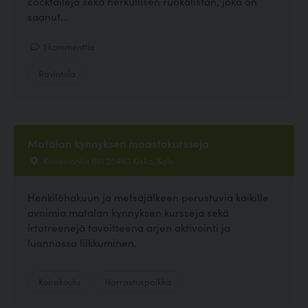
cocktaileja sekä herkullisen ruokalistan, joka on
saanut...
1 kommenttia
Ravintola
Matalan kynnyksen maastokursseja
Kavastontie 691 25460 Kisko, Salo
Henkilöhakuun ja metsäjälkeen perustuvia kaikille
avoimia matalan kynnyksen kursseja sekä
irtotreenejä tavoitteena arjen aktivointi ja
luonnossa liikkuminen.
Koirakoulu
Harrastuspaikka