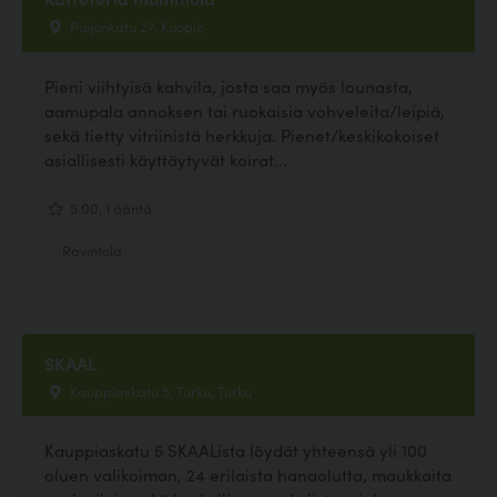
Puijonkatu 27, Kuopio
Pieni viihtyisä kahvila, josta saa myös lounasta,
aamupala annoksen tai ruokaisia vohveleita/leipiä,
sekä tietty vitriinistä herkkuja. Pienet/keskikokoiset
asiallisesti käyttäytyvät koirat...
5.00, 1 ääntä
Ravintola
SKAAL
Kauppiaskatu 5, Turku, Turku
Kauppiaskatu 5 SKAALista löydät yhteensä yli 100
oluen valikoiman, 24 erilaista hanaolutta, maukkaita