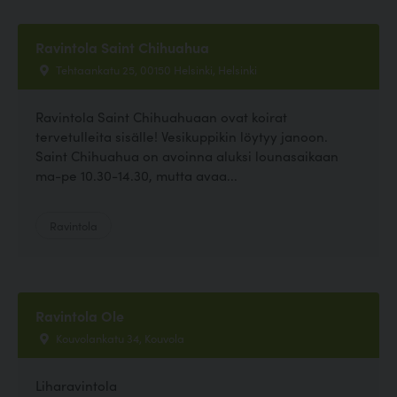
Ravintola Saint Chihuahua
Tehtaankatu 25, 00150 Helsinki, Helsinki
Ravintola Saint Chihuahuaan ovat koirat
tervetulleita sisälle! Vesikuppikin löytyy janoon.
Saint Chihuahua on avoinna aluksi lounasaikaan
ma-pe 10.30-14.30, mutta avaa...
Ravintola
Ravintola Ole
Kouvolankatu 34, Kouvola
Liharavintola