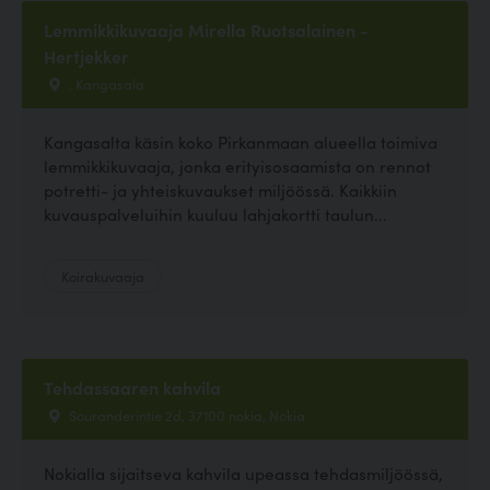
Lemmikkikuvaaja Mirella Ruotsalainen -
Hertjekker
, Kangasala
Kangasalta käsin koko Pirkanmaan alueella toimiva
lemmikkikuvaaja, jonka erityisosaamista on rennot
potretti- ja yhteiskuvaukset miljöössä. Kaikkiin
kuvauspalveluihin kuuluu lahjakortti taulun...
Koirakuvaaja
Tehdassaaren kahvila
Souranderintie 2d, 37100 nokia, Nokia
Nokialla sijaitseva kahvila upeassa tehdasmiljöössä,