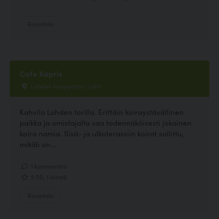
Ravintola
Cafe Kapris
Lahden kauppatori, Lahti
Kahvila Lahden torilla. Erittäin koiraystävällinen
paikka ja omistajalta saa todennäköisesti jokainen
koira namia. Sisä- ja ulkoterassiin koirat sallittu,
mikäli on...
1 kommenttia
5.00, 1 ääntä
Ravintola