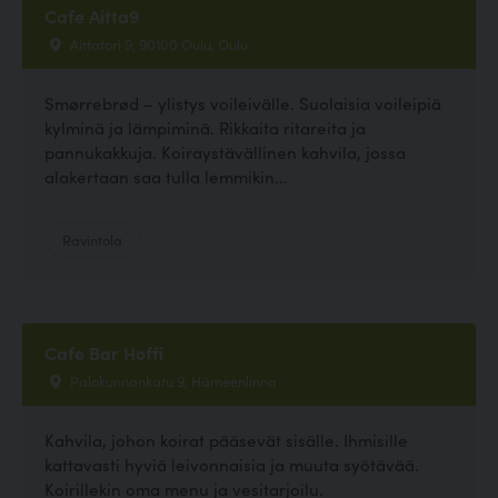
Cafe Aitta9
Aittatori 9, 90100 Oulu, Oulu
Smørrebrød – ylistys voileivälle. Suolaisia voileipiä
kylminä ja lämpiminä. Rikkaita ritareita ja
pannukakkuja. Koiraystävällinen kahvila, jossa
alakertaan saa tulla lemmikin...
Ravintola
Cafe Bar Hoffi
Palokunnankatu 9, Hämeenlinna
Kahvila, johon koirat pääsevät sisälle. Ihmisille
kattavasti hyviä leivonnaisia ja muuta syötävää.
Koirillekin oma menu ja vesitarjoilu.