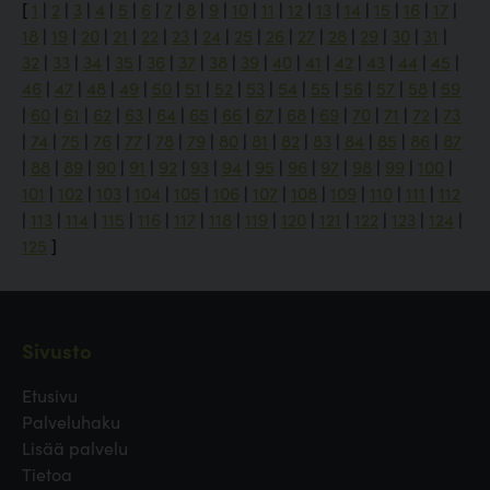
[
1
|
2
|
3
|
4
|
5
|
6
|
7
|
8
|
9
|
10
|
11
|
12
|
13
|
14
|
15
|
16
|
17
|
18
|
19
|
20
|
21
|
22
|
23
|
24
|
25
|
26
|
27
|
28
|
29
|
30
|
31
|
32
|
33
|
34
|
35
|
36
|
37
|
38
|
39
|
40
|
41
|
42
|
43
|
44
|
45
|
46
|
47
|
48
|
49
|
50
|
51
|
52
|
53
|
54
|
55
|
56
|
57
|
58
|
59
|
60
|
61
|
62
|
63
|
64
|
65
|
66
|
67
|
68
|
69
|
70
|
71
|
72
|
73
|
74
|
75
|
76
|
77
|
78
|
79
|
80
|
81
|
82
|
83
|
84
|
85
|
86
|
87
|
88
|
89
|
90
|
91
|
92
|
93
|
94
|
95
|
96
|
97
|
98
|
99
|
100
|
101
|
102
|
103
|
104
|
105
|
106
|
107
|
108
|
109
|
110
|
111
|
112
|
113
|
114
|
115
|
116
|
117
|
118
|
119
|
120
|
121
|
122
|
123
|
124
|
125
]
Sivusto
Etusivu
Palveluhaku
Lisää palvelu
Tietoa