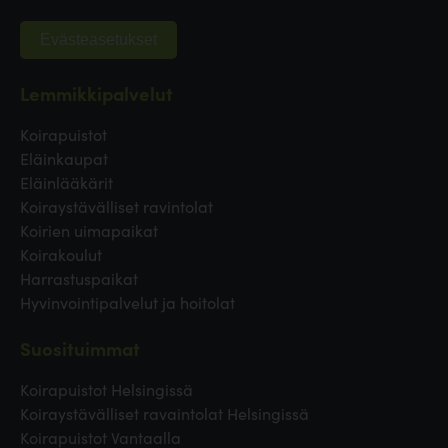
Evästeasetukset
Lemmikkipalvelut
Koirapuistot
Eläinkaupat
Eläinlääkärit
Koiraystävälliset ravintolat
Koirien uimapaikat
Koirakoulut
Harrastuspaikat
Hyvinvointipalvelut ja hoitolat
Suosituimmat
Koirapuistot Helsingissä
Koiraystävälliset ravaintolat Helsingissä
Koirapuistot Vantaalla