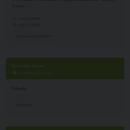
Espoo.
2 kommenttia
1.00, 2 ääntä
Hyvinvointi ja hoitolat
Espresso House
Laurinkatu 53, Lohja
Kahvila
Ravintola