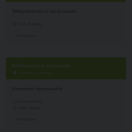
Tällä palvelulla ei ole kuvausta.
3.88, 8 ääntä
Koirapuisto
Askistonpuiston koirapuisto
Kimaratie 12, Vantaa
Kimaratien länsipuolella.
2 kommenttia
2.00, 1 ääntä
Koirapuisto