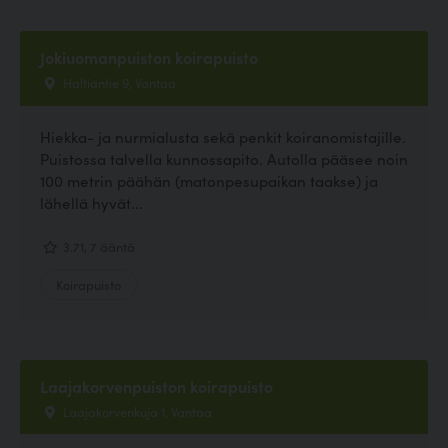
Jokiuomanpuiston koirapuisto
Haltiantie 9, Vantaa
Hiekka- ja nurmialusta sekä penkit koiranomistajille.
Puistossa talvella kunnossapito. Autolla pääsee noin
100 metrin päähän (matonpesupaikan taakse) ja
lähellä hyvät...
3.71, 7 ääntä
Koirapuisto
Laajakorvenpuiston koirapuisto
Laajakorvenkuja 1, Vantaa