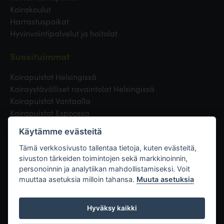
Koirakoulut
Harrastuspaikat
Hyvinvointipalvelut ja hoitolat
Suosituimmat
Koirapuistot Helsingissä
Koiraystävälliset ravaintolat Helsingissä
Koirapuistot Vantaalla
Koirapuistot Espoossa
Koirapuistot Turussa
Käytämme evästeitä
Eläinlääkäri Helsingissä
Koirapuistot Tampereella
Tämä verkkosivusto tallentaa tietoja, kuten evästeitä,
sivuston tärkeiden toimintojen sekä markkinoinnin,
personoinnin ja analytiikan mahdollistamiseksi. Voit
Linkit
muuttaa asetuksia milloin tahansa.
Muuta asetuksia
Hyväksy kaikki