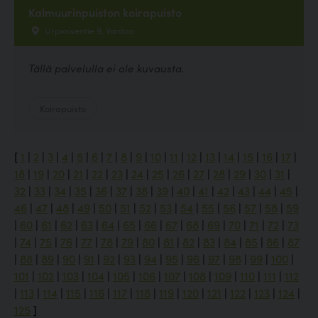
Kalmuurinpuiston koirapuisto
Urpiaisentie 9, Vantaa
Tällä palvelulla ei ole kuvausta.
Koirapuisto
[
1
|
2
|
3
|
4
|
5
|
6
|
7
|
8
|
9
|
10
|
11
|
12
|
13
|
14
|
15
|
16
|
17
|
18
|
19
|
20
|
21
|
22
|
23
|
24
|
25
|
26
|
27
|
28
|
29
|
30
|
31
|
32
|
33
|
34
|
35
|
36
|
37
|
38
|
39
|
40
|
41
|
42
|
43
|
44
|
45
|
46
|
47
|
48
|
49
|
50
|
51
|
52
|
53
|
54
|
55
|
56
|
57
|
58
|
59
|
60
|
61
|
62
|
63
|
64
|
65
|
66
|
67
|
68
|
69
|
70
|
71
|
72
|
73
|
74
|
75
|
76
|
77
|
78
|
79
|
80
|
81
|
82
|
83
|
84
|
85
|
86
|
87
|
88
|
89
|
90
|
91
|
92
|
93
|
94
|
95
|
96
|
97
|
98
|
99
|
100
|
101
|
102
|
103
|
104
|
105
|
106
|
107
|
108
|
109
|
110
|
111
|
112
|
113
|
114
|
115
|
116
|
117
|
118
|
119
|
120
|
121
|
122
|
123
|
124
|
125
]