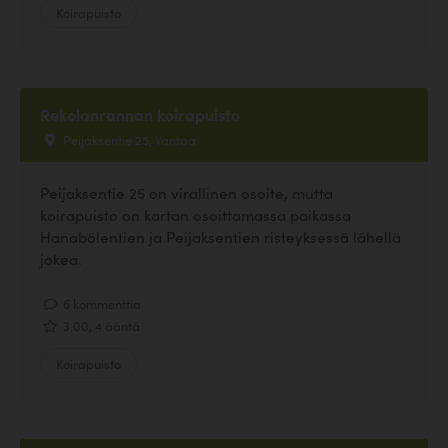
Koirapuisto
Rekolanrannan koirapuisto
Peijaksentie 25, Vantaa
Peijaksentie 25 on virallinen osoite, mutta
koirapuisto on kartan osoittamassa paikassa
Hanabölentien ja Peijaksentien risteyksessä lähellä
jokea.
6 kommenttia
3.00, 4 ääntä
Koirapuisto