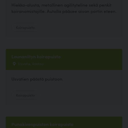
Hiekka-alusta, metallinen agilityteline sekä penkit
koiranomistajille. Autolla pääsee aivan portin eteen.
Koirapuisto
Lounaniityn koirapuisto
Usvatie, Vantaa
Usvatien päästä puistoon.
Koirapuisto
Punakivenpuiston koirapuisto