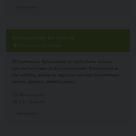
Koirapuisto
Östersundomin koirametsä
Puroniityntie 38, Helsinki
50 hehtaaria. Koirametsä on tarkoitettu koirien
ulkoiluttamiseen ja kouluttamiseen. Koirametsä ei
ole aidattu, mutta se rajautuu selvästi havaittaviin
tiehen, puroon, sähkölinjaan...
38 kommenttia
3.25, 28 ääntä
Koirapuisto