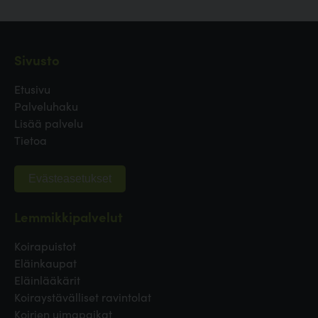
Sivusto
Etusivu
Palveluhaku
Lisää palvelu
Tietoa
Evästeasetukset
Lemmikkipalvelut
Koirapuistot
Eläinkaupat
Eläinlääkärit
Koiraystävälliset ravintolat
Koirien uimapaikat