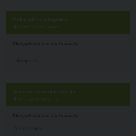
Malminniityn koirapuisto
Malminniityntie, Vantaa
Tällä palvelulla ei ole kuvausta.
Koirapuisto
Viertolanrannan koirapuisto
Kaislatie 22-24, Vantaa
Tällä palvelulla ei ole kuvausta.
2.27, 11 ääntä