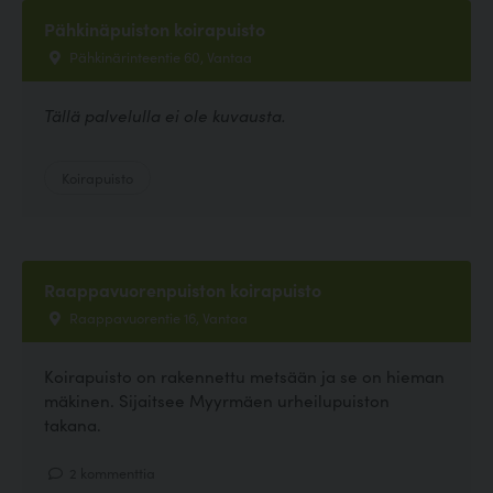
Pähkinäpuiston koirapuisto
Pähkinärinteentie 60, Vantaa
Tällä palvelulla ei ole kuvausta.
Koirapuisto
Raappavuorenpuiston koirapuisto
Raappavuorentie 16, Vantaa
Koirapuisto on rakennettu metsään ja se on hieman
mäkinen. Sijaitsee Myyrmäen urheilupuiston
takana.
2 kommenttia