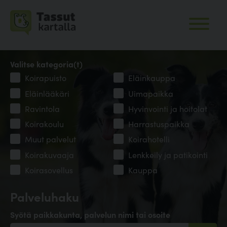
Valitse kategoria(t)
Koirapuisto
Eläinkauppa
Eläinlääkäri
Uimapaikka
Ravintola
Hyvinvointi ja hoitolat
Koirakoulu
Harrastuspaikka
Muut palvelut
Koirahotelli
Koirakuvaaja
Lenkkeily ja patikointi
Koirasovellus
Kauppa
Palveluhaku
Syötä paikkakunta, palvelun nimi tai osoite