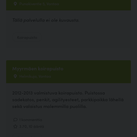
Punakiventie 5, Vantaa
Tällä palvelulla ei ole kuvausta.
Koirapuisto
Myyrmäen koirapuisto
Helmikuja, Vantaa
2012-2013 valmistuva koirapuisto. Puistossa
sadekatos, penkit, agilityesteet, parkkipaikka lähellä
sekä valaistus molemmilla puolilla.
1 kommenttia
3.70, 10 ääntä