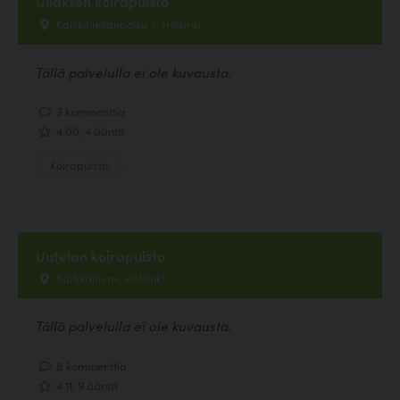
Ullaksen koirapuisto
Kalkkihiekanpolku 3, Helsinki
Tällä palvelulla ei ole kuvausta.
3 kommenttia
4.00, 4 ääntä
Koirapuisto
Uutelan koirapuisto
Särkkäniemi, Helsinki
Tällä palvelulla ei ole kuvausta.
8 kommenttia
4.11, 9 ääntä