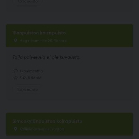
Koirapuisto
Illenpuiston koirapuisto
Hagelstamintie 26, Vantaa
Tällä palvelulla ei ole kuvausta.
1 kommenttia
3.17, 6 ääntä
Koirapuisto
Simonkylänpuiston koirapuisto
Kallioimarteentie, Vantaa