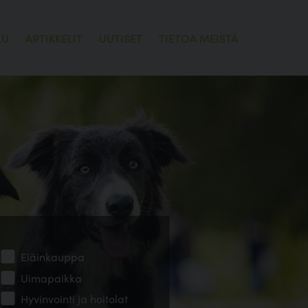
LU
ARTIKKELIT
UUTISET
TIETOA MEISTÄ
Eläinkauppa
Uimapaikka
Hyvinvointi ja hoitolat