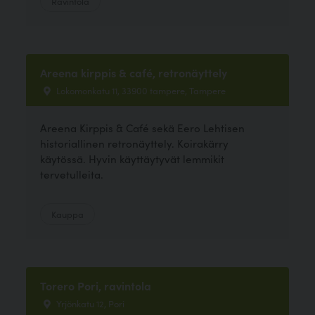
Ravintola
Areena kirppis & café, retronäyttely
Lokomonkatu 11, 33900 tampere, Tampere
Areena Kirppis & Café sekä Eero Lehtisen
historiallinen retronäyttely. Koirakärry
käytössä. Hyvin käyttäytyvät lemmikit
tervetulleita.
Kauppa
Torero Pori, ravintola
Yrjönkatu 12, Pori