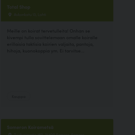
Total Shop
Askonkatu 13, Lahti
Meille on koirat tervetulleita! Onhan se
kivempi tulla sovittelemaan omalle koiralle
erillaisia taktisia koirien valjaita, pantoja,
hihoja, kuonokoppia ym. Ei tarvitse...
Kauppa
Someron Koirametsä
Tuulivoimatie 160, 31400 Somero, Somero