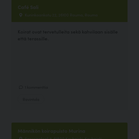
Café Sali
Kuninkaankatu 22, 26100 Rauma, Rauma
Koirat ovat tervetulleita sekä kahvilaan sisälle
että terassille.
1 kommenttia
Ravintola
Männikön koirapuisto Murina
Sanssinakseli 5, 61800 Kauhajoki, Kauhajoki