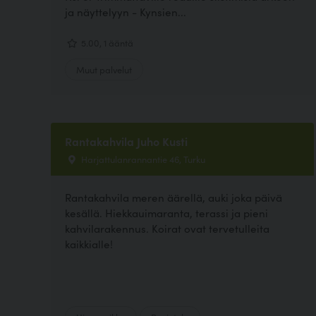
ja näyttelyyn - Kynsien...
5.00, 1 ääntä
Muut palvelut
Rantakahvila Juho Kusti
Harjattulanrannantie 46, Turku
Rantakahvila meren äärellä, auki joka päivä
kesällä. Hiekkauimaranta, terassi ja pieni
kahvilarakennus. Koirat ovat tervetulleita
kaikkialle!