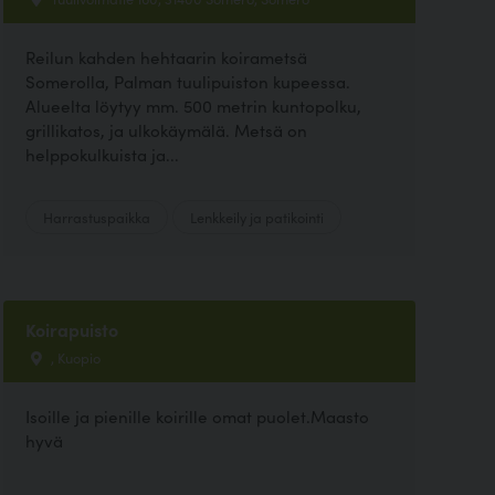
Reilun kahden hehtaarin koirametsä
Somerolla, Palman tuulipuiston kupeessa.
Alueelta löytyy mm. 500 metrin kuntopolku,
grillikatos, ja ulkokäymälä. Metsä on
helppokulkuista ja...
Harrastuspaikka
Lenkkeily ja patikointi
Koirapuisto
, Kuopio
Isoille ja pienille koirille omat puolet.Maasto
hyvä