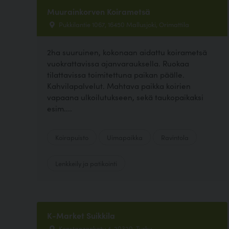
Muurainkorven Koirametsä
Pukkilantie 1067, 16450 Mallusjoki, Orimattila
2ha suuruinen, kokonaan aidattu koirametsä
vuokrattavissa ajanvarauksella. Ruokaa
tilattavissa toimitettuna paikan päälle.
Kahvilapalvelut. Mahtava paikka koirien
vapaana ulkoilutukseen, sekä taukopaikaksi
esim....
Koirapuisto
Uimapaikka
Ravintola
Lenkkeily ja patikointi
K-Market Suikkila
Konstanzankatu 4, 20320, Turku