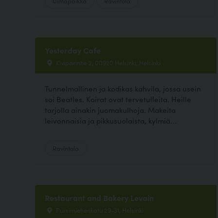
Uimapaikka
Ravintola
Yesterday Cafe
Kiviparintie 2, 00920 Helsinki, Helsinki
Tunnelmallinen ja kodikas kahvila, jossa usein
soi Beatles. Koirat ovat tervetulleita. Heille
tarjolla ainakin juomakulhoja. Makeita
leivonnaisia ja pikkusuolaista, kylmiä...
Ravintola
Restaurant and Bakery Levain
Pursimiehenkatu 29-31, Helsinki