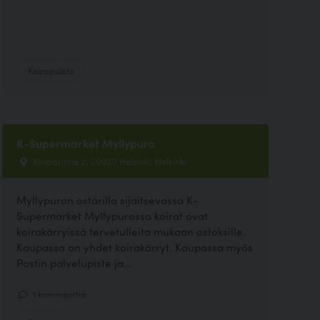
Koirapuisto
K-Supermarket Myllypuro
Kiviparintie 2, 00920 Helsinki, Helsinki
Myllypuron ostarilla sijaitsevassa K-
Supermarket Myllypurossa koirat ovat
koirakärryissä tervetulleita mukaan ostoksille.
Kaupassa on yhdet koirakärryt. Kaupassa myös
Postin palvelupiste ja...
1 kommenttia