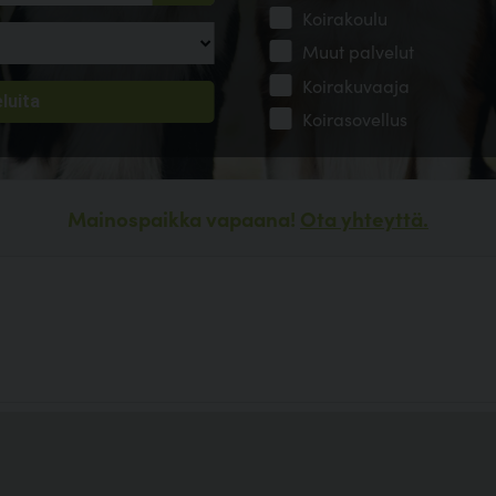
Koirakoulu
Muut palvelut
Koirakuvaaja
Koirasovellus
Mainospaikka vapaana!
Ota yhteyttä.