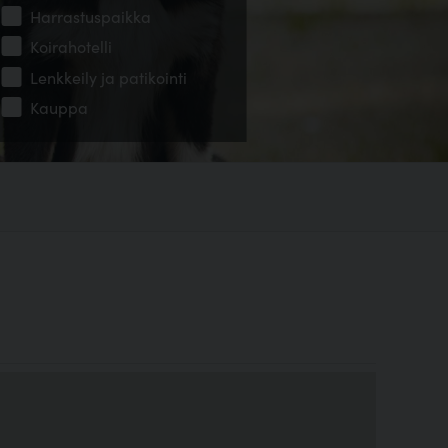
Harrastuspaikka
Koirahotelli
Lenkkeily ja patikointi
Kauppa