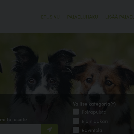
ETUSIVU
PALVELUHAKU
LISÄÄ PALVE
Valitse kategoria(t)
Koirapuisto
mi tai osoite
Eläinlääkäri
Ravintola