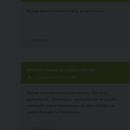
Koirat tervetulleita sisälle ja terassille.
Ravintola
Median museo ja arkisto Merkki
Ludviginkatu 2-4, Helsinki
Koirat ovat tervetulleita museo Merkkiin
kytkettyinä. Omistajan vastuulla on arvioida,
viihtyykö koira museossa vai jännittääkö se
uusia ihmisiä tai tilanteita.
Muut palvelut