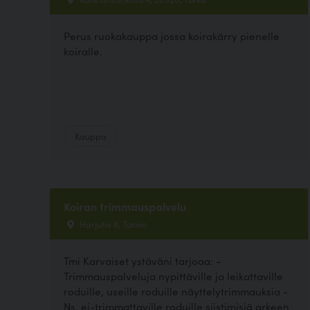
Perus ruokakauppa jossa koirakärry pienelle
koiralle.
Kauppa
Koiran trimmauspalvelu
Harjutie 6, Tornio
Tmi Karvaiset ystäväni tarjoaa: -
Trimmauspalveluja nypittäville ja leikattaville
roduille, useille roduille näyttelytrimmauksia -
Ns. ei-trimmattaville roduille siistimisiä arkeen