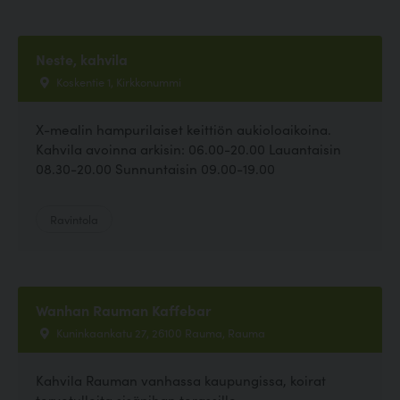
Neste, kahvila
Koskentie 1, Kirkkonummi
X-mealin hampurilaiset keittiön aukioloaikoina.
Kahvila avoinna arkisin: 06.00-20.00 Lauantaisin
08.30-20.00 Sunnuntaisin 09.00-19.00
Ravintola
Wanhan Rauman Kaffebar
Kuninkaankatu 27, 26100 Rauma, Rauma
Kahvila Rauman vanhassa kaupungissa, koirat
tervetulleita sisäpihan terassille