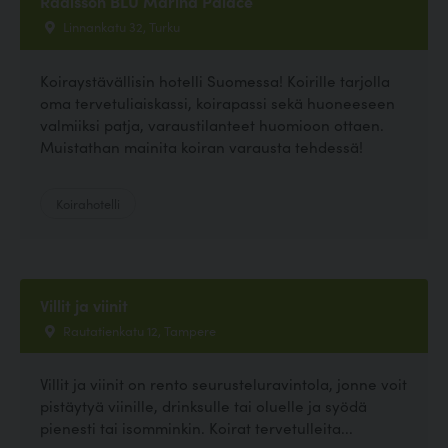
Radisson BLU Marina Palace
Linnankatu 32, Turku
Koiraystävällisin hotelli Suomessa! Koirille tarjolla
oma tervetuliaiskassi, koirapassi sekä huoneeseen
valmiiksi patja, varaustilanteet huomioon ottaen.
Muistathan mainita koiran varausta tehdessä!
Koirahotelli
Villit ja viinit
Rautatienkatu 12, Tampere
Villit ja viinit on rento seurusteluravintola, jonne voit
pistäytyä viinille, drinksulle tai oluelle ja syödä
pienesti tai isomminkin. Koirat tervetulleita...