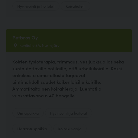
Hyvinvointi ja hoitolat
Koirahotelli
Petbros Oy
Kontiotie 3A, Nurmijärvi
Koirien fysioterapia, trimmaus, vesijuoksuallas sekä
kuntoutettaville potilaille, että urheilukoirille. Kaksi
erikokoista uima-allasta tarjoavat
uintimahdollisuudet kaikenlaisille koirille.
Ammattitaitoinen koirahieroja. Luentotila
vuokrattavana n.40 hengelle....
Uimapaikka
Hyvinvointi ja hoitolat
Harrastuspaikka
Koirakuvaaja