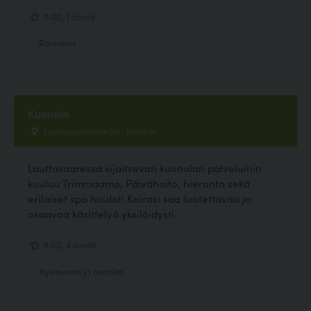
5.00, 1 ääntä
Ravintola
Kuonola
Lauttasaarentie 50 , Helsinki
Lauttasaaressa sijaitsevan kuonolan palveluihin
kuuluu Trimmaamo, Päivähoito, hieronta sekä
erilaiset spa hoidot! Koirasi saa luotettavaa ja
osaavaa käsittelyä yksilöidysti
5.00, 4 ääntä
Hyvinvointi ja hoitolat