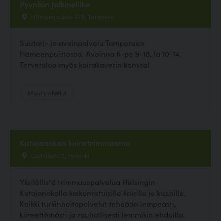
Pyynikin Jalkineliike
Hämeenpuisto 31 B, Tampere
Suutari- ja avainpalvelu Tampereen
Hämeenpuistossa. Avoinna ti-pe 9-18, la 10-14.
Tervetuloa myös koirakaverin kanssa!
Muut palvelut
Katajanokan koiratrimmaamo
Luotsikatu 5, Helsinki
Yksilöllistä trimmauspalvelua Helsingin
Katajanokalla kaikenrotuisille koirille ja kissoille.
Kaikki turkinhoitopalvelut tehdään lempeästi,
kiireettömästi ja rauhallisesti lemmikin ehdoilla.