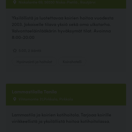
Niskalantie 69, 56550 Niska-Pietilä , Rautjärvi
Yksilöllistä ja luotettavaa koirien hoitoa vuodesta
2003. Jokaiselle tilava yksiö sekä oma ulkotarha.
Valvontaeläinlääkärin hyväksymät tilat. Avoinna
8:00-20:00
5.00, 2 ääntä
Hyvinvointi ja hoitolat
Koirahotelli
Lammastilalla Tanila
Vihtamontie 31,Pirkkala, Pirkkala
Lammastila ja koirien kotihoitola. Tarjoaa koirille
virikkeellistä ja yksilöllistä hoitoa kotihoitolassa.