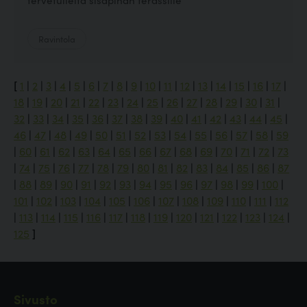
Ravintola
[
1
|
2
|
3
|
4
|
5
|
6
|
7
|
8
|
9
|
10
|
11
|
12
|
13
|
14
|
15
|
16
|
17
|
18
|
19
|
20
|
21
|
22
|
23
|
24
|
25
|
26
|
27
|
28
|
29
|
30
|
31
|
32
|
33
|
34
|
35
|
36
|
37
|
38
|
39
|
40
|
41
|
42
|
43
|
44
|
45
|
46
|
47
|
48
|
49
|
50
|
51
|
52
|
53
|
54
|
55
|
56
|
57
|
58
|
59
|
60
|
61
|
62
|
63
|
64
|
65
|
66
|
67
|
68
|
69
|
70
|
71
|
72
|
73
|
74
|
75
|
76
|
77
|
78
|
79
|
80
|
81
|
82
|
83
|
84
|
85
|
86
|
87
|
88
|
89
|
90
|
91
|
92
|
93
|
94
|
95
|
96
|
97
|
98
|
99
|
100
|
101
|
102
|
103
|
104
|
105
|
106
|
107
|
108
|
109
|
110
|
111
|
112
|
113
|
114
|
115
|
116
|
117
|
118
|
119
|
120
|
121
|
122
|
123
|
124
|
125
]
Sivusto