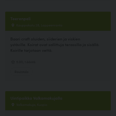
Teerenpeli
Kauppakatu 28, Lappeenranta
Baari craft oluiden, siiderien ja viskien
ystäville. Koirat ovat sallittuja terassilla ja sisällä.
Koirille tarjotaan vettä.
5.00, 1 ääntä
Ravintola
Uintipaikka Valkamakujalla
Valkamakuja, Kuopio