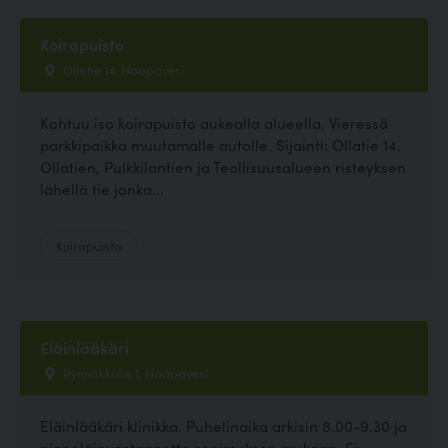
Koirapuisto
Ollatie 14, Haapavesi
Kohtuu iso koirapuisto aukealla alueella. Vieressä
parkkipaikka muutamalle autolle. Sijainti: Ollatie 14.
Ollatien, Pulkkilantien ja Teollisuusalueen risteyksen
lähellä tie jonka...
Koirapuisto
Eläinlääkäri
Rynnäkkötie 1, Haapavesi
Eläinlääkäri klinikka. Puhelinaika arkisin 8.00-9.30 ja
pieneläinvastaanotto sopimuksen mukaan. Ei