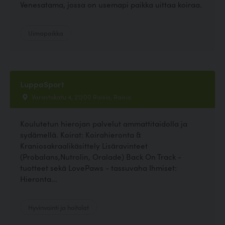
Venesatama, jossa on usemapi paikka uittaa koiraa.
Uimapaikka
LuppaSport
Varastokatu 4, 21200 Raisio, Raisio
Koulutetun hierojan palvelut ammattitaidolla ja
sydämellä. Koirat: Koirahieronta &
Kraniosakraalikäsittely Lisäravinteet
(Probalans,Nutrolin, Oralade) Back On Track -
tuotteet sekä LovePaws - tassuvaha Ihmiset:
Hieronta...
Hyvinvointi ja hoitolat