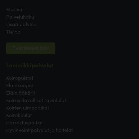
Etusivu
Palveluhaku
Lisää palvelu
Tietoa
Evästeasetukset
Lemmikkipalvelut
Koirapuistot
Eläinkaupat
Eläinlääkärit
Koiraystävälliset ravintolat
Koirien uimapaikat
Koirakoulut
Harrastuspaikat
Hyvinvointipalvelut ja hoitolat