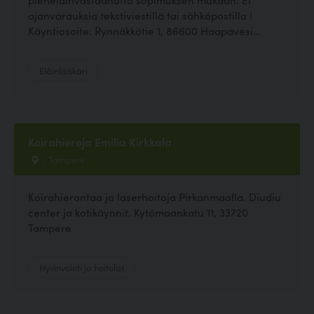
ajanvarauksia tekstiviestillä tai sähköpostilla !
Käyntiosoite: Rynnäkkötie 1, 86600 Haapavesi...
Eläinlääkäri
Koirahieroja Emilia Kirkkala
, Tampere
Koirahierontaa ja laserhoitoja Pirkanmaalla. Diudiu
center ja kotikäynnit. Kytömaankatu 11, 33720
Tampere
Hyvinvointi ja hoitolat