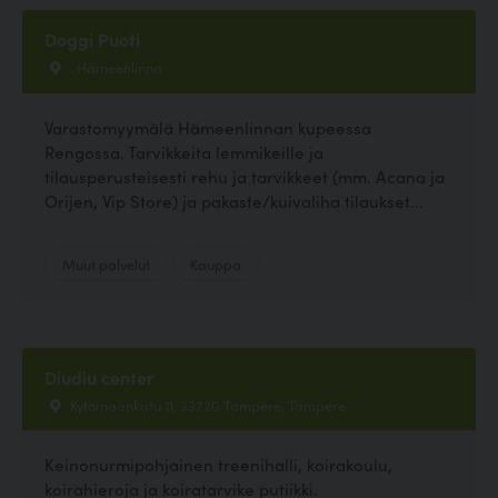
Doggi Puoti
, Hämeenlinna
Varastomyymälä Hämeenlinnan kupeessa
Rengossa. Tarvikkeita lemmikeille ja
tilausperusteisesti rehu ja tarvikkeet (mm. Acana ja
Orijen, Vip Store) ja pakaste/kuivaliha tilaukset...
Muut palvelut
Kauppa
Diudiu center
Kytömaankatu 11, 33720 Tampere, Tampere
Keinonurmipohjainen treenihalli, koirakoulu,
koirahieroja ja koiratarvike putiikki.