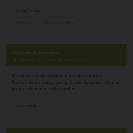
3.00, 2 ääntä
Koirakoulu
Harrastuspaikka
Pirkkalan koirapuisto
Kurikantie 107, 33950 Pirkkala, Pirkkala
Koirapuiston vieressä on pieni parkkipaikka.
Puistoalue on metsäinen ja hyvän kokoinen. Alue on
jaettu isoille ja pienille koirille.
Koirapuisto