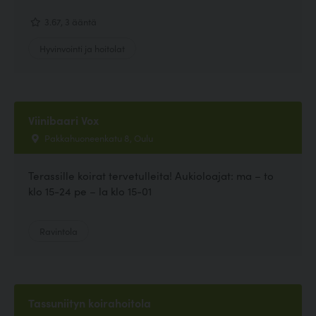
3.67, 3 ääntä
Hyvinvointi ja hoitolat
Viinibaari Vox
Pakkahuoneenkatu 8, Oulu
Terassille koirat tervetulleita! Aukioloajat: ma – to
klo 15-24 pe – la klo 15-01
Ravintola
Tassuniityn koirahoitola