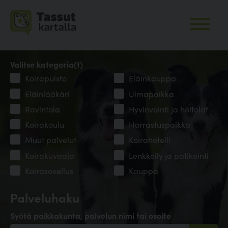
Valitse kategoria(t)
Koirapuisto
Eläinkauppa
Eläinlääkäri
Uimapaikka
Ravintola
Hyvinvointi ja hoitolat
Koirakoulu
Harrastuspaikka
Muut palvelut
Koirahotelli
Koirakuvaaja
Lenkkeily ja patikointi
Koirasovellus
Kauppa
Palveluhaku
Syötä paikkakunta, palvelun nimi tai osoite