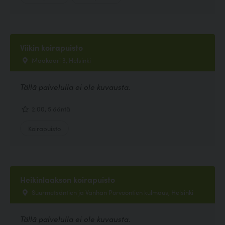
Viikin koirapuisto
Maakaari 3, Helsinki
Tällä palvelulla ei ole kuvausta.
2.00, 5 ääntä
Koirapuisto
Heikinlaakson koirapuisto
Suurmetsäntien ja Vanhan Porvoontien kulmaus, Helsinki
Tällä palvelulla ei ole kuvausta.