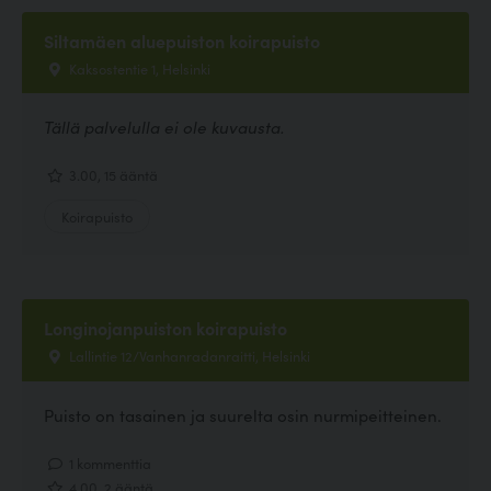
Siltamäen aluepuiston koirapuisto
Kaksostentie 1, Helsinki
Tällä palvelulla ei ole kuvausta.
3.00, 15 ääntä
Koirapuisto
Longinojanpuiston koirapuisto
Lallintie 12/Vanhanradanraitti, Helsinki
Puisto on tasainen ja suurelta osin nurmipeitteinen.
1 kommenttia
4.00, 2 ääntä