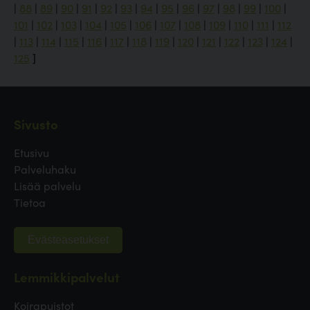
|
88
|
89
|
90
|
91
|
92
|
93
|
94
|
95
|
96
|
97
|
98
|
99
|
100
|
101
|
102
|
103
|
104
|
105
|
106
|
107
|
108
|
109
|
110
|
111
|
112
|
113
|
114
|
115
|
116
|
117
|
118
|
119
|
120
|
121
|
122
|
123
|
124
|
125
]
Sivusto
Etusivu
Palveluhaku
Lisää palvelu
Tietoa
Evästeasetukset
Lemmikkipalvelut
Koirapuistot