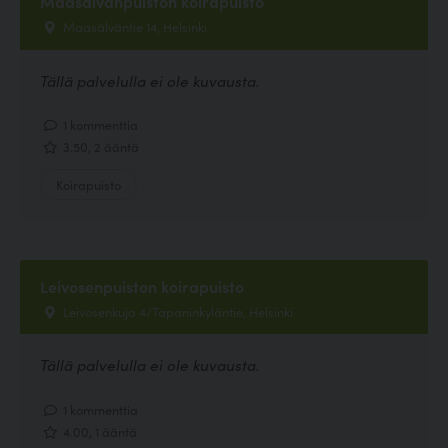
Maasälvänpuiston koirapuisto
Maasälväntie 14, Helsinki
Tällä palvelulla ei ole kuvausta.
1 kommenttia
3.50, 2 ääntä
Koirapuisto
Leivosenpuiston koirapuisto
Leivosenkuja 4/Tapaninkyläntie, Helsinki
Tällä palvelulla ei ole kuvausta.
1 kommenttia
4.00, 1 ääntä