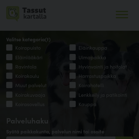
Valitse kategoria(t)
Koirapuisto
Eläinkauppa
Eläinlääkäri
Uimapaikka
Ravintola
Hyvinvointi ja hoitolat
Koirakoulu
Harrastuspaikka
Muut palvelut
Koirahotelli
Koirakuvaaja
Lenkkeily ja patikointi
Koirasovellus
Kauppa
Palveluhaku
Syötä paikkakunta, palvelun nimi tai osoite