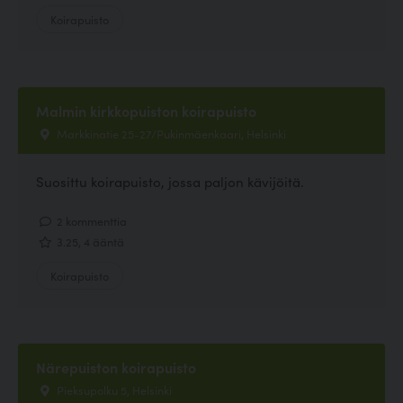
Koirapuisto
Malmin kirkkopuiston koirapuisto
Markkinatie 25-27/Pukinmäenkaari, Helsinki
Suosittu koirapuisto, jossa paljon kävijöitä.
2 kommenttia
3.25, 4 ääntä
Koirapuisto
Närepuiston koirapuisto
Pieksupolku 5, Helsinki