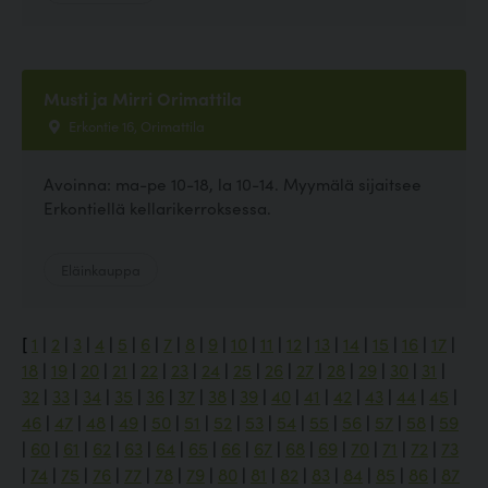
Musti ja Mirri Orimattila
Erkontie 16, Orimattila
Avoinna: ma-pe 10-18, la 10-14. Myymälä sijaitsee
Erkontiellä kellarikerroksessa.
Eläinkauppa
[
1
|
2
|
3
|
4
|
5
|
6
|
7
|
8
|
9
|
10
|
11
|
12
|
13
|
14
|
15
|
16
|
17
|
18
|
19
|
20
|
21
|
22
|
23
|
24
|
25
|
26
|
27
|
28
|
29
|
30
|
31
|
32
|
33
|
34
|
35
|
36
|
37
|
38
|
39
|
40
|
41
|
42
|
43
|
44
|
45
|
46
|
47
|
48
|
49
|
50
|
51
|
52
|
53
|
54
|
55
|
56
|
57
|
58
|
59
|
60
|
61
|
62
|
63
|
64
|
65
|
66
|
67
|
68
|
69
|
70
|
71
|
72
|
73
|
74
|
75
|
76
|
77
|
78
|
79
|
80
|
81
|
82
|
83
|
84
|
85
|
86
|
87