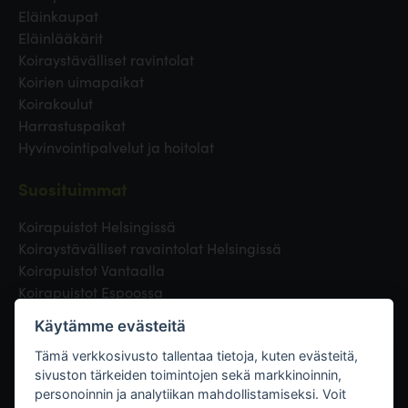
Eläinkaupat
Eläinlääkärit
Koiraystävälliset ravintolat
Koirien uimapaikat
Koirakoulut
Harrastuspaikat
Hyvinvointipalvelut ja hoitolat
Suosituimmat
Koirapuistot Helsingissä
Koiraystävälliset ravaintolat Helsingissä
Koirapuistot Vantaalla
Koirapuistot Espoossa
Koirapuistot Turussa
Käytämme evästeitä
Eläinlääkäri Helsingissä
Koirapuistot Tampereella
Tämä verkkosivusto tallentaa tietoja, kuten evästeitä,
sivuston tärkeiden toimintojen sekä markkinoinnin,
personoinnin ja analytiikan mahdollistamiseksi. Voit
Linkit