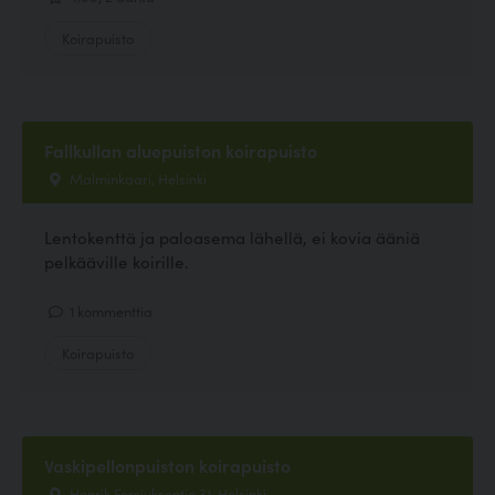
Koirapuisto
Fallkullan aluepuiston koirapuisto
Malminkaari, Helsinki
Lentokenttä ja paloasema lähellä, ei kovia ääniä
pelkääville koirille.
1 kommenttia
Koirapuisto
Vaskipellonpuiston koirapuisto
Henrik Forsiuksentie 31, Helsinki