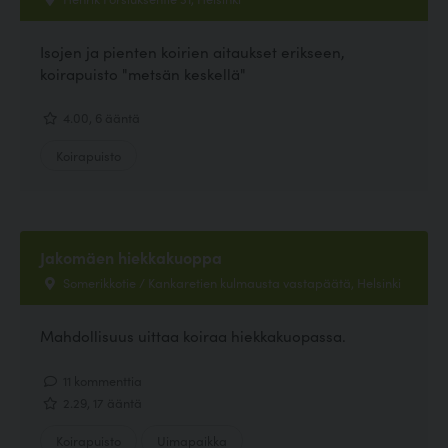
Isojen ja pienten koirien aitaukset erikseen,
koirapuisto "metsän keskellä"
4.00, 6 ääntä
Koirapuisto
Jakomäen hiekkakuoppa
Somerikkotie / Kankaretien kulmausta vastapäätä, Helsinki
Mahdollisuus uittaa koiraa hiekkakuopassa.
11 kommenttia
2.29, 17 ääntä
Koirapuisto
Uimapaikka