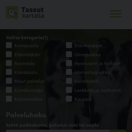
Valitse kategoria(t)
Koirapuisto
Eläinkauppa
Eläinlääkäri
Uimapaikka
Ravintola
Hyvinvointi ja hoitolat
Koirakoulu
Harrastuspaikka
Muut palvelut
Koirahotelli
Koirakuvaaja
Lenkkeily ja patikointi
Koirasovellus
Kauppa
Palveluhaku
Syötä paikkakunta, palvelun nimi tai osoite