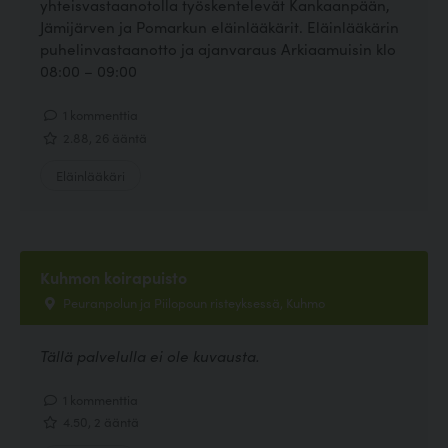
yhteisvastaanotolla työskentelevät Kankaanpään,
Jämijärven ja Pomarkun eläinlääkärit. Eläinlääkärin
puhelinvastaanotto ja ajanvaraus Arkiaamuisin klo
08:00 – 09:00
1 kommenttia
2.88, 26 ääntä
Eläinlääkäri
Kuhmon koirapuisto
Peuranpolun ja Piilopoun risteyksessä, Kuhmo
Tällä palvelulla ei ole kuvausta.
1 kommenttia
4.50, 2 ääntä