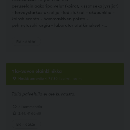
peruseläinlääkäripalvelut (koirat, kissat sekä jyrsijät)
- terveystarkastukset ja -todistukset - akupunktio -
koirahieronta - hammaskiven poisto -
pehmytosakirurgia - laboratoriotutkimukset -...
Eläinlääkäri
Ylä-Savon eläinklinikka
Haukisaarentie 4, 74130 Iisalmi, Iisalmi
Tällä palvelulla ei ole kuvausta.
21 kommenttia
2.44, 41 ääntä
Eläinlääkäri