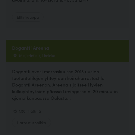
Eläinkauppa
Dogantti Areena
Meijerintie 4, Liminka
Dogantti avasi marraskuussa 2013 uusien
tuotantotilojen yhteyteen koiraharrastustila
Dogantti Areenan. Areena sijaitsee Hyvien
kulkuyhteyksien päässä Limingassa n. 20 minuutin
ajomatkanpäässä Oulusta...
1.50, 4 ääntä
Harrastuspaikka