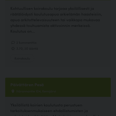
Kohtuullisen koirakoulu tarjoaa yksilöllisesti ja
räätälöidysti koulutusapua arkielämän haasteisiin,
apua arkitottelevaisuuteen tai vaikkapa mukavaa
yhdessä touhuamista aktivoinnin merkeissä.
Koulutus on...
2 kommenttia
3.70, 20 ääntä
Koirakoulu
Päivättären Pesä
Itärannantie 104, Kemijärvi
Yksilöllistä koirien koulutusta perustuen
tarkoituksenmukaiseen ehdollistumisten ja