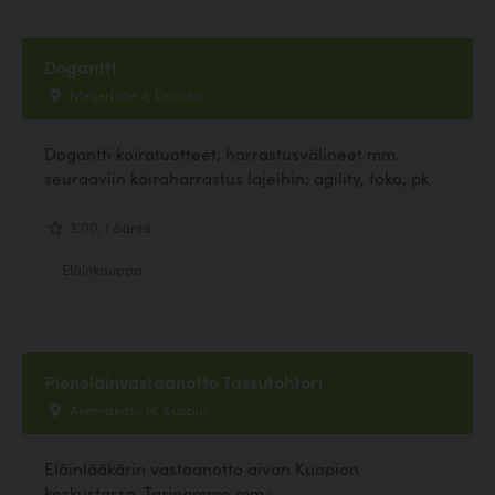
Dogantti
Meijerintie 4, Liminka
Dogantti koiratuotteet, harrastusvälineet mm.
seuraaviin koiraharrastus lajeihin: agility, toko, pk
3.00, 1 ääntä
Eläinkauppa
Pieneläinvastaanotto Tassutohtori
Asemakatu 14, Kuopio
Eläinlääkärin vastaanotto aivan Kuopion
keskustassa. Tarjoamme mm.: -