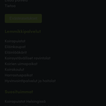
Tietoa
Evästeasetukset
Lemmikkipalvelut
Koirapuistot
Eläinkaupat
Eläinlääkärit
Koiraystävälliset ravintolat
Koirien uimapaikat
Koirakoulut
Harrastuspaikat
Hyvinvointipalvelut ja hoitolat
Suosituimmat
Koirapuistot Helsingissä