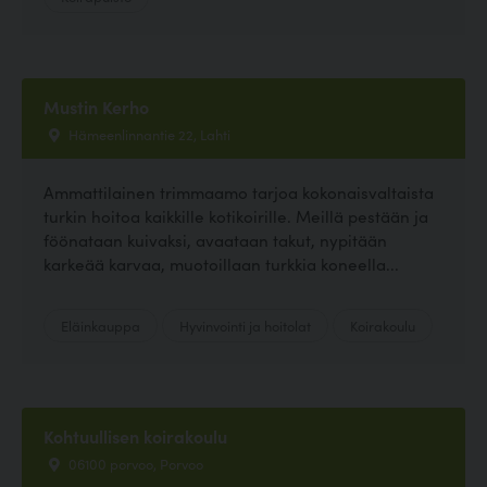
Mustin Kerho
Hämeenlinnantie 22, Lahti
Ammattilainen trimmaamo tarjoa kokonaisvaltaista
turkin hoitoa kaikkille kotikoirille. Meillä pestään ja
föönataan kuivaksi, avaataan takut, nypitään
karkeää karvaa, muotoillaan turkkia koneella...
Eläinkauppa
Hyvinvointi ja hoitolat
Koirakoulu
Kohtuullisen koirakoulu
06100 porvoo, Porvoo