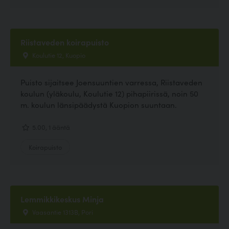
Riistaveden koirapuisto
Koulutie 12, Kuopio
Puisto sijaitsee Joensuuntien varressa, Riistaveden
koulun (yläkoulu, Koulutie 12) pihapiirissä, noin 50
m. koulun länsipäädystä Kuopion suuntaan.
5.00, 1 ääntä
Koirapuisto
Lemmikkikeskus Minja
Vaasantie 1313B, Pori