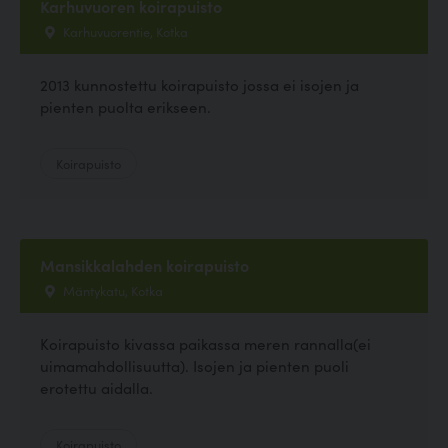
Karhuvuoren koirapuisto
Karhuvuorentie, Kotka
2013 kunnostettu koirapuisto jossa ei isojen ja
pienten puolta erikseen.
Koirapuisto
Mansikkalahden koirapuisto
Mäntykatu, Kotka
Koirapuisto kivassa paikassa meren rannalla(ei
uimamahdollisuutta). Isojen ja pienten puoli
erotettu aidalla.
Koirapuisto