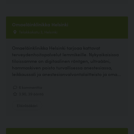
Omaeläinklinikka Helsinki
Telakkakatu 3, Helsinki
Omaeläinklinikka Helsinki tarjoaa kattavat
terveydenhoitopalvelut lemmikeille. Nykyaikaisissa
tiloissamme on digitaalinen röntgen, ultraääni,
hammaskiven poisto turvallisessa anestesiassa,
leikkaussali ja anestesianvalvontalaitteisto ja oma...
6 kommenttia
3.90, 39 ääntä
Eläinlääkäri