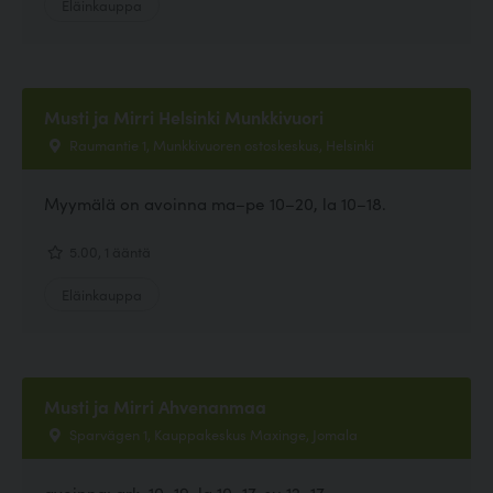
Eläinkauppa
Musti ja Mirri Helsinki Munkkivuori
Raumantie 1, Munkkivuoren ostoskeskus, Helsinki
Myymälä on avoinna ma–pe 10–20, la 10–18.
5.00, 1 ääntä
Eläinkauppa
Musti ja Mirri Ahvenanmaa
Sparvägen 1, Kauppakeskus Maxinge, Jomala
avoinna: ark. 10–19, la 10–17, su 12–17