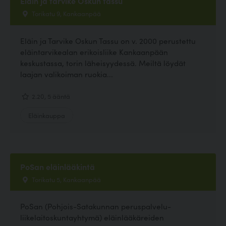
Eläin ja tarvike Oskun tassu
Torikatu 9, Kankaanpää
Eläin ja Tarvike Oskun Tassu on v. 2000 perustettu
eläintarvikealan erikoisliike Kankaanpään
keskustassa, torin läheisyydessä. Meiltä löydät
laajan valikoiman ruokia...
2.20, 5 ääntä
Eläinkauppa
PoSan eläinlääkintä
Torikatu 5, Kankaanpää
PoSan (Pohjois-Satakunnan peruspalvelu-
liikelaitoskuntayhtymä) eläinlääkäreiden