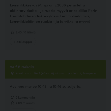
Lemmikkikeskus Minja on v.2006 perustettu
eläintarvikkeita - ja ruokia myyvä erikoisliike Porin
Herralahdessa Asko-kylässä Lemmikkieläimiä,
Lemmikkieläinten ruokia - ja tarvikkeita myyvä...
3.40, 10 ääntä
Eläinkauppa
Wuf.fi Nekala
Kuokkamaantie 2 (käynti Ajokinkujan puolelta) , Tampere
Avoinna ma-pe 10-19, la 10-16 su suljettu.
6 kommenttia
4.09, 11 ääntä