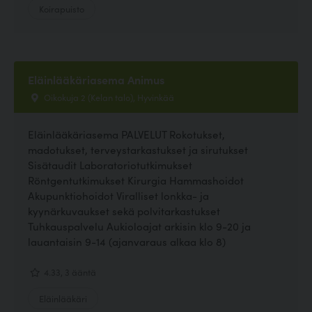
Koirapuisto
Eläinlääkäriasema Animus
Oikokuja 2 (Kelan talo), Hyvinkää
Eläinlääkäriasema PALVELUT Rokotukset,
madotukset, terveystarkastukset ja sirutukset
Sisätaudit Laboratoriotutkimukset
Röntgentutkimukset Kirurgia Hammashoidot
Akupunktiohoidot Viralliset lonkka- ja
kyynärkuvaukset sekä polvitarkastukset
Tuhkauspalvelu Aukioloajat arkisin klo 9-20 ja
lauantaisin 9-14 (ajanvaraus alkaa klo 8)
4.33, 3 ääntä
Eläinlääkäri