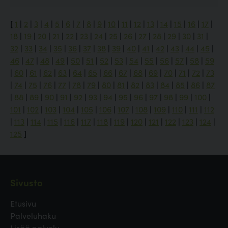
[
1
|
2
|
3
|
4
|
5
|
6
|
7
|
8
|
9
|
10
|
11
|
12
|
13
|
14
|
15
|
16
|
17
|
18
|
19
|
20
|
21
|
22
|
23
|
24
|
25
|
26
|
27
|
28
|
29
|
30
|
31
|
32
|
33
|
34
|
35
|
36
|
37
|
38
|
39
|
40
|
41
|
42
|
43
|
44
|
45
|
46
|
47
|
48
|
49
|
50
|
51
|
52
|
53
|
54
|
55
|
56
|
57
|
58
|
59
|
60
|
61
|
62
|
63
|
64
|
65
|
66
|
67
|
68
|
69
|
70
|
71
|
72
|
73
|
74
|
75
|
76
|
77
|
78
|
79
|
80
|
81
|
82
|
83
|
84
|
85
|
86
|
87
|
88
|
89
|
90
|
91
|
92
|
93
|
94
|
95
|
96
|
97
|
98
|
99
|
100
|
101
|
102
|
103
|
104
|
105
|
106
|
107
|
108
|
109
|
110
|
111
|
112
|
113
|
114
|
115
|
116
|
117
|
118
|
119
|
120
|
121
|
122
|
123
|
124
|
125
]
Sivusto
Etusivu
Palveluhaku
Lisää palvelu