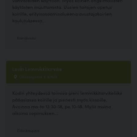
vahvisteiden käyttöön. Myös koirien ongelmallisten
käytösten muuttamista. Uusien taitojen opetus
koirille, erityisosaamisalueena avustajakoirien
koulutuksessa...
Koirakoulu
Levin Lemmikkitarvike
Ollilanojantie 2, Kittilä
Kodin yhteydessä toimiva pieni lemmikkitarvikeliike
pääasiassa koirille ja pienesti myös kissoille.
Avoinna ma-to 13.30-18, pe 10-18. Myös muina
aikoina sopimuksen...
Eläinkauppa