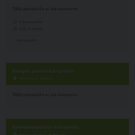
Tällä palvelulla ei ole kuvausta.
2 kommenttia
4.20, 5 ääntä
Koirapuisto
Haagan puiston koirapuisto
Vihdintie 21, Helsinki
Tällä palvelulla ei ole kuvausta.
Vanhaistenpuiston koirapuisto
Vanhaistentie 4 - 6, Helsinki