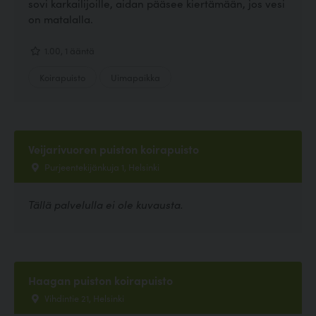
sovi karkailijoille, aidan pääsee kiertämään, jos vesi
on matalalla.
1.00, 1 ääntä
Koirapuisto
Uimapaikka
Veijarivuoren puiston koirapuisto
Purjeentekijänkuja 1, Helsinki
Tällä palvelulla ei ole kuvausta.
Haagan puiston koirapuisto
Vihdintie 21, Helsinki