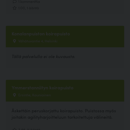
1 kommenttia
1.00, 1 ääntä
Konalanpuiston koirapuisto
Vähätuvantie 4, Helsinki
Tällä palvelulla ei ole kuvausta.
Ymmerstanniityn koirapuisto
Ersintie, Kauniainen
Äskettäin peruskorjattu koirapuisto. Puistossa myös
joitakin agilityharjoitteluun tarkoitettuja välineitä.
3.55, 11 ääntä