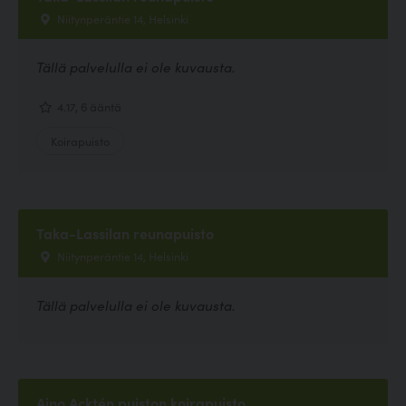
Niitynperäntie 14, Helsinki
Tällä palvelulla ei ole kuvausta.
4.17, 6 ääntä
Koirapuisto
Taka-Lassilan reunapuisto
Niitynperäntie 14, Helsinki
Tällä palvelulla ei ole kuvausta.
Aino Acktén puiston koirapuisto