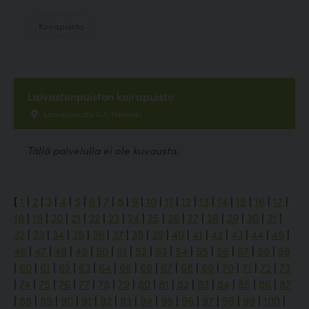
Koirapuisto
Laivastonpuiston koirapuisto
Laivastokatu 1-7, Helsinki
Tällä palvelulla ei ole kuvausta.
[
1
|
2
|
3
|
4
|
5
|
6
|
7
|
8
|
9
|
10
|
11
|
12
|
13
|
14
|
15
|
16
|
17
|
18
|
19
|
20
|
21
|
22
|
23
|
24
|
25
|
26
|
27
|
28
|
29
|
30
|
31
|
32
|
33
|
34
|
35
|
36
|
37
|
38
|
39
|
40
|
41
|
42
|
43
|
44
|
45
|
46
|
47
|
48
|
49
|
50
|
51
|
52
|
53
|
54
|
55
|
56
|
57
|
58
|
59
|
60
|
61
|
62
|
63
|
64
|
65
|
66
|
67
|
68
|
69
|
70
|
71
|
72
|
73
|
74
|
75
|
76
|
77
|
78
|
79
|
80
|
81
|
82
|
83
|
84
|
85
|
86
|
87
|
88
|
89
|
90
|
91
|
92
|
93
|
94
|
95
|
96
|
97
|
98
|
99
|
100
|