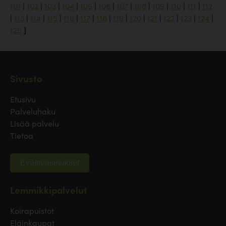
101
|
102
|
103
|
104
|
105
|
106
|
107
|
108
|
109
|
110
|
111
|
112
|
113
|
114
|
115
|
116
|
117
|
118
|
119
|
120
|
121
|
122
|
123
|
124
|
125
]
Sivusto
Etusivu
Palveluhaku
Lisää palvelu
Tietoa
Evästeasetukset
Lemmikkipalvelut
Koirapuistot
Eläinkaupat