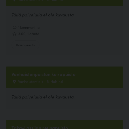
Tällä palvelulla ei ole kuvausta.
1 kommenttia
3.00, 1 ääntä
Koirapuisto
Vanhaistenpuiston koirapuisto
Vanhaistentie 4 - 6, Helsinki
Tällä palvelulla ei ole kuvausta.
Taka-Lassilan reunapuisto