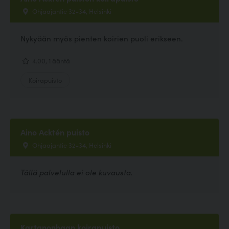
Ohjaajantie 32-34, Helsinki
Nykyään myös pienten koirien puoli erikseen.
4.00, 1 ääntä
Koirapuisto
Aino Acktén puisto
Ohjaajantie 32-34, Helsinki
Tällä palvelulla ei ole kuvausta.
Kartanonhaan koirapuisto