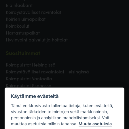
Eläinlääkärit
Koiraystävälliset ravintolat
Koirien uimapaikat
Koirakoulut
Harrastuspaikat
Hyvinvointipalvelut ja hoitolat
Suosituimmat
Koirapuistot Helsingissä
Koiraystävälliset ravaintolat Helsingissä
Koirapuistot Vantaalla
Koirapuistot Espoossa
Koirapuistot Turussa
Käytämme evästeitä
Eläinlääkäri Helsingissä
Koirapuistot Tampereella
Tämä verkkosivusto tallentaa tietoja, kuten evästeitä,
sivuston tärkeiden toimintojen sekä markkinoinnin,
personoinnin ja analytiikan mahdollistamiseksi. Voit
Linkit
muuttaa asetuksia milloin tahansa.
Muuta asetuksia