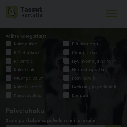
Valitse kategoria(t)
Koirapuisto
Eläinkauppa
Eläinlääkäri
Uimapaikka
Ravintola
Hyvinvointi ja hoitolat
Koirakoulu
Harrastuspaikka
Muut palvelut
Koirahotelli
Koirakuvaaja
Lenkkeily ja patikointi
Koirasovellus
Kauppa
Palveluhaku
Syötä paikkakunta, palvelun nimi tai osoite