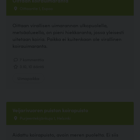
Oittaan koirauimaranta
Oittaantie 1, Espoo
Oittaan virallisen uimarannan ulkopuolella,
metsäalueella, on pieni hiekkaranta, jossa yleisesti
uitetaan koiria. Paikka ei kuitenkaan ole virallinen
koirauimaranta.
7 kommenttia
3.10, 10 ääntä
Uimapaikka
Veijarivuoren puiston koirapuisto
Purjeentekijänkuja 1, Helsinki
Aidattu koirapuisto, avoin meren puolelta. Ei siis