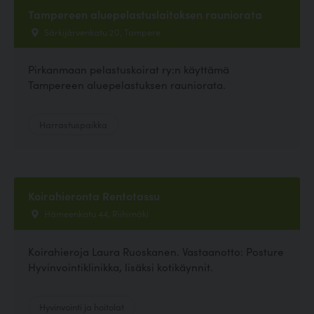
Tampereen aluepelastuslaitoksen rauniorata
Särkijärvenkatu 20, Tampere
Pirkanmaan pelastuskoirat ry:n käyttämä
Tampereen aluepelastuksen rauniorata.
Harrastuspaikka
Koirahieronta Rentotassu
Hämeenkatu 44, Riihimäki
Koirahieroja Laura Ruoskanen. Vastaanotto: Posture
Hyvinvointiklinikka, lisäksi kotikäynnit.
Hyvinvointi ja hoitolat