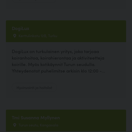
DogiLux
Kerttulinkatu 12B, Turku
DogiLux on turkulainen yritys, joka tarjoaa
koiranhoitoa, koirahierontaa ja aktiviteetteja
koirille. Myös kotikäynnit Turun seudulla.
Yhteydenotot puhelimitse arkisin klo 12:00 -...
Hyvinvointi ja hoitolat
Tmi Susanna Myllynen
Turun seutu, Kangasala