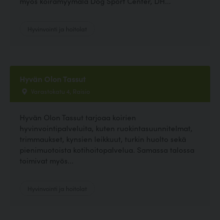
myös koiramyymälä Dog Sport Center, DH...
Hyvinvointi ja hoitolat
Hyvän Olon Tassut
Varastokatu 4, Raisio
Hyvän Olon Tassut tarjoaa koirien
hyvinvointipalveluita, kuten ruokintasuunnitelmat,
trimmaukset, kynsien leikkuut, turkin huolto sekä
pienimuotoista kotihoitopalvelua. Samassa talossa
toimivat myös...
Hyvinvointi ja hoitolat