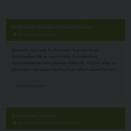
Koillismaan Koirakerhon koulutusalue
Raviradantie, Kuusamo
Alueella sijaitsee Koillismaan Koirakerhon
koulutuskenttä ja rauniorata. Koirakerhon
varauskalenterista jäsenet näkevät, milloin alue on
jäsenten vapaassa käytössä ja milloin alueella on...
Harrastuspaikka
Koirahoitola Miracle
Eerikinkartanontie 311 D, Kirkkonummi