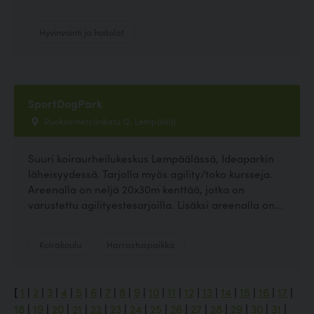
Hyvinvointi ja hoitolat
SportDogPark
Ruokosmetsänkatu 12, Lempäälä
Suuri koiraurheilukeskus Lempäälässä, Ideaparkin
läheisyydessä. Tarjolla myös agility/toko kursseja.
Areenalla on neljä 20x30m kenttää, jotka on
varustettu agilityestesarjoilla. Lisäksi areenalla on...
Koirakoulu
Harrastuspaikka
[
1
|
2
|
3
|
4
|
5
|
6
|
7
|
8
|
9
|
10
|
11
|
12
|
13
|
14
|
15
|
16
|
17
|
18
|
19
|
20
|
21
|
22
|
23
|
24
|
25
|
26
|
27
|
28
|
29
|
30
|
31
|