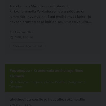
Koirahoitola Miracle on koirahoitola
Kirkkonummella Veikkolassa, jossa pääasia on
lemmikkisi hyvinvointi. Saat meiltä myös koira- ja
hevoshierontaa sekä koirien koulutuspalveluita....
1 kommenttia
5.00, 3 ääntä
Hyvinvointi ja hoitolat
Papaijapuu / Kranio-sakraalihoitaja Niina
Kivimäki
Kotikäynnit Tampere, ylöjärvi, Pirkkala, (Kangasala),
Tampere
Lihashuoltoa Koirille ja hevosille, sekä heidän
omistajilleen.