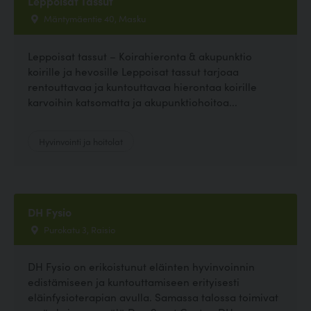
Leppoisat Tassut
Mäntymäentie 40, Masku
Leppoisat tassut – Koirahieronta & akupunktio
koirille ja hevosille Leppoisat tassut tarjoaa
rentouttavaa ja kuntouttavaa hierontaa koirille
karvoihin katsomatta ja akupunktiohoitoa...
Hyvinvointi ja hoitolat
DH Fysio
Purokatu 3, Raisio
DH Fysio on erikoistunut eläinten hyvinvoinnin
edistämiseen ja kuntouttamiseen erityisesti
eläinfysioterapian avulla. Samassa talossa toimivat