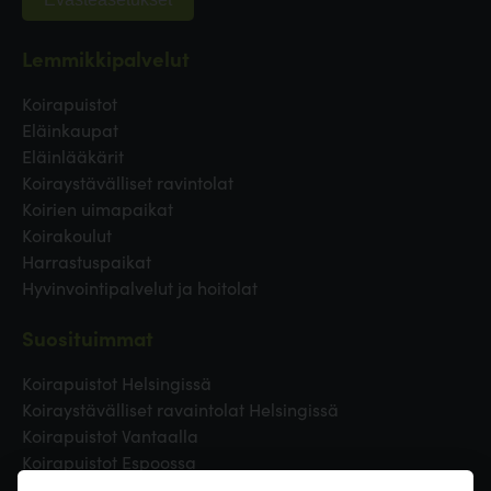
Lemmikkipalvelut
Koirapuistot
Eläinkaupat
Eläinlääkärit
Koiraystävälliset ravintolat
Koirien uimapaikat
Koirakoulut
Harrastuspaikat
Hyvinvointipalvelut ja hoitolat
Suosituimmat
Koirapuistot Helsingissä
Koiraystävälliset ravaintolat Helsingissä
Koirapuistot Vantaalla
Koirapuistot Espoossa
Koirapuistot Turussa