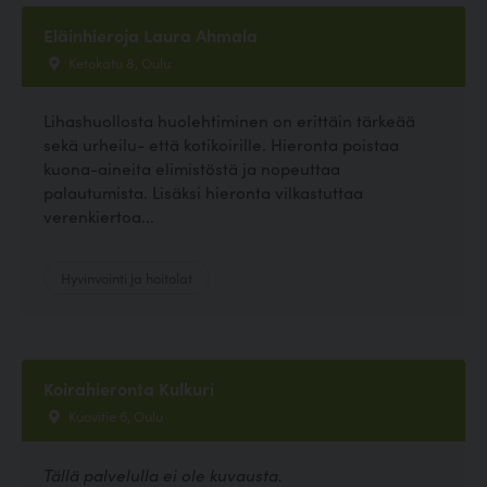
Eläinhieroja Laura Ahmala
Ketokatu 8, Oulu
Lihashuollosta huolehtiminen on erittäin tärkeää
sekä urheilu- että kotikoirille. Hieronta poistaa
kuona-aineita elimistöstä ja nopeuttaa
palautumista. Lisäksi hieronta vilkastuttaa
verenkiertoa...
Hyvinvointi ja hoitolat
Koirahieronta Kulkuri
Kuovitie 6, Oulu
Tällä palvelulla ei ole kuvausta.