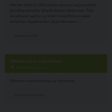
Meirän Halli on 1200 neliön lämmin harjoitushalli
koiraharrastajille lähellä Nokian keskustaa. Tilat
soveltuvat agilityn ja tokon harjoitteluun sekä
erilaisten tapahtumien järjestämiseen....
Harrastuspaikka
Eläinhieroja Suvi Matilainen
Tuohimaantie 12, Oulu
Eläinten luontaishoitoja ja hierontaa.
Hyvinvointi ja hoitolat