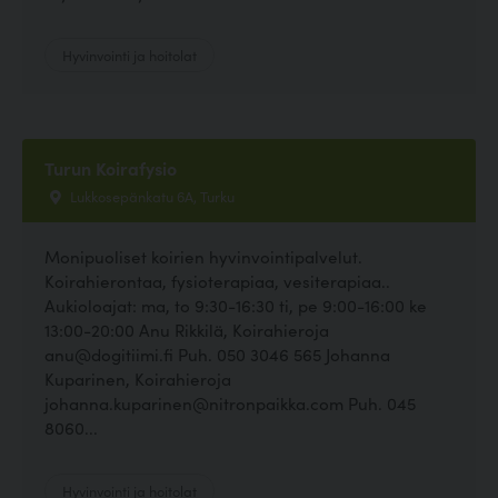
Hyvinvointi ja hoitolat
Turun Koirafysio
Lukkosepänkatu 6A, Turku
Monipuoliset koirien hyvinvointipalvelut.
Koirahierontaa, fysioterapiaa, vesiterapiaa..
Aukioloajat: ma, to 9:30-16:30 ti, pe 9:00-16:00 ke
13:00-20:00 Anu Rikkilä, Koirahieroja
anu@dogitiimi.fi Puh. 050 3046 565 Johanna
Kuparinen, Koirahieroja
johanna.kuparinen@nitronpaikka.com Puh. 045
8060...
Hyvinvointi ja hoitolat