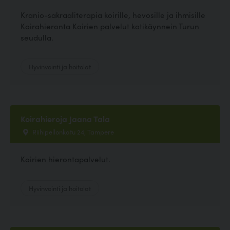
Kranio-sakraaliterapia koirille, hevosille ja ihmisille
Koirahieronta Koirien palvelut kotikäynnein Turun
seudulla.
Hyvinvointi ja hoitolat
Koirahieroja Jaana Tala
Riihipellonkatu 24, Tampere
Koirien hierontapalvelut.
Hyvinvointi ja hoitolat