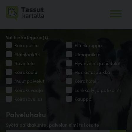
Valitse kategoria(t)
Koirapuisto
Eläinkauppa
Eläinlääkäri
Uimapaikka
Ravintola
Hyvinvointi ja hoitolat
Koirakoulu
Harrastuspaikka
Muut palvelut
Koirahotelli
Koirakuvaaja
Lenkkeily ja patikointi
Koirasovellus
Kauppa
Palveluhaku
Syötä paikkakunta, palvelun nimi tai osoite