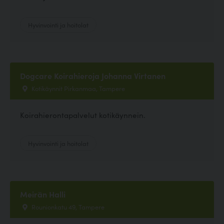
Hyvinvointi ja hoitolat
Dogcare Koirahieroja Johanna Virtanen
Kotikäynnit Pirkanmaa, Tampere
Koirahierontapalvelut kotikäynnein.
Hyvinvointi ja hoitolat
Meirän Halli
Rounionkatu 49, Tampere