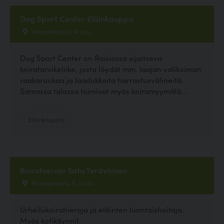
Dog Sport Center Eläinkauppa
Varastokatu 4, Raisio
Dog Sport Center on Raisiossa sijaitseva
koiratarvikeliike, josta löydät mm. laajan valikoiman
raakaruokaa ja laadukkaita harrastusvälineitä.
Samassa talossa toimivat myös koiramyymälä...
Eläinkauppa
Koirahieroja Satu Teräväinen
Rajaojankatu 9, Turku
Urheilukoirahieroja ja eläinten luontaishoitaja.
Myös kotikäynnit.