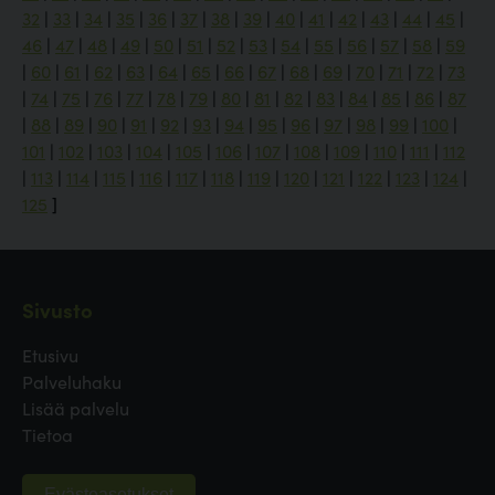
32
|
33
|
34
|
35
|
36
|
37
|
38
|
39
|
40
|
41
|
42
|
43
|
44
|
45
|
46
|
47
|
48
|
49
|
50
|
51
|
52
|
53
|
54
|
55
|
56
|
57
|
58
|
59
|
60
|
61
|
62
|
63
|
64
|
65
|
66
|
67
|
68
|
69
|
70
|
71
|
72
|
73
|
74
|
75
|
76
|
77
|
78
|
79
|
80
|
81
|
82
|
83
|
84
|
85
|
86
|
87
|
88
|
89
|
90
|
91
|
92
|
93
|
94
|
95
|
96
|
97
|
98
|
99
|
100
|
101
|
102
|
103
|
104
|
105
|
106
|
107
|
108
|
109
|
110
|
111
|
112
|
113
|
114
|
115
|
116
|
117
|
118
|
119
|
120
|
121
|
122
|
123
|
124
|
125
]
Sivusto
Etusivu
Palveluhaku
Lisää palvelu
Tietoa
Evästeasetukset