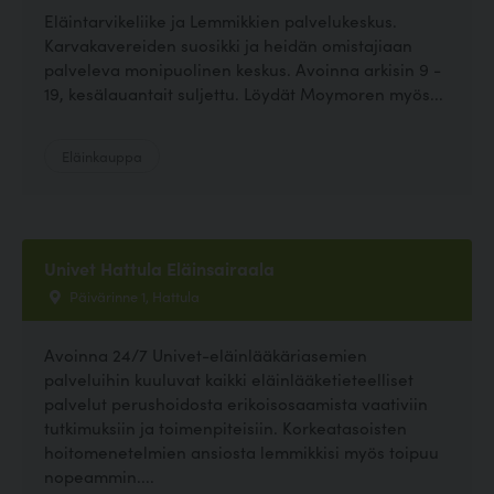
Eläintarvikeliike ja Lemmikkien palvelukeskus.
Karvakavereiden suosikki ja heidän omistajiaan
palveleva monipuolinen keskus. Avoinna arkisin 9 -
19, kesälauantait suljettu. Löydät Moymoren myös...
Eläinkauppa
Univet Hattula Eläinsairaala
Päivärinne 1, Hattula
Avoinna 24/7 Univet-eläinlääkäriasemien
palveluihin kuuluvat kaikki eläinlääketieteelliset
palvelut perushoidosta erikoisosaamista vaativiin
tutkimuksiin ja toimenpiteisiin. Korkeatasoisten
hoitomenetelmien ansiosta lemmikkisi myös toipuu
nopeammin....