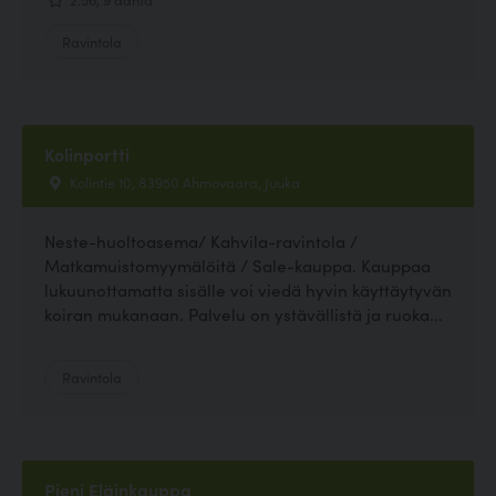
Ravintola
Kolinportti
Kolintie 10, 83950 Ahmovaara, Juuka
Neste-huoltoasema/ Kahvila-ravintola /
Matkamuistomyymälöitä / Sale-kauppa. Kauppaa
lukuunottamatta sisälle voi viedä hyvin käyttäytyvän
koiran mukanaan. Palvelu on ystävällistä ja ruoka...
Ravintola
Pieni Eläinkauppa