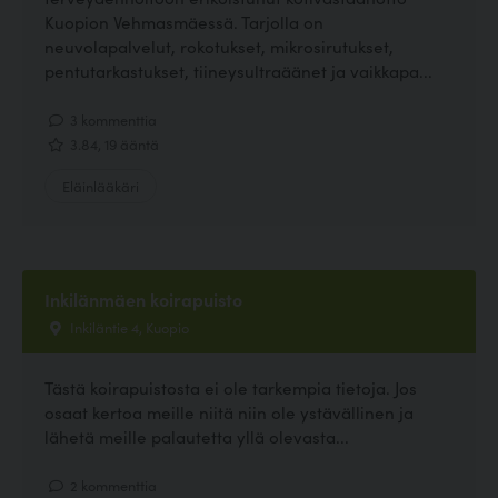
Kuopion Vehmasmäessä. Tarjolla on
neuvolapalvelut, rokotukset, mikrosirutukset,
pentutarkastukset, tiineysultraäänet ja vaikkapa...
3 kommenttia
3.84, 19 ääntä
Eläinlääkäri
Inkilänmäen koirapuisto
Inkiläntie 4, Kuopio
Tästä koirapuistosta ei ole tarkempia tietoja. Jos
osaat kertoa meille niitä niin ole ystävällinen ja
lähetä meille palautetta yllä olevasta...
2 kommenttia