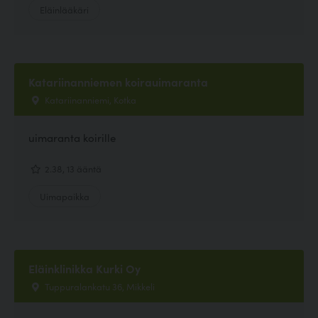
Eläinlääkäri
Katariinanniemen koirauimaranta
Katariinanniemi, Kotka
uimaranta koirille
2.38, 13 ääntä
Uimapaikka
Eläinklinikka Kurki Oy
Tuppuralankatu 36, Mikkeli