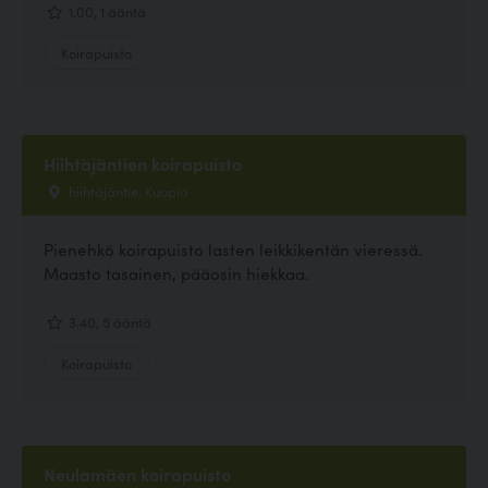
1.00, 1 ääntä
Koirapuisto
Hiihtäjäntien koirapuisto
hiihtäjäntie, Kuopio
Pienehkö koirapuisto lasten leikkikentän vieressä.
Maasto tasainen, pääosin hiekkaa.
3.40, 5 ääntä
Koirapuisto
Neulamäen koirapuisto