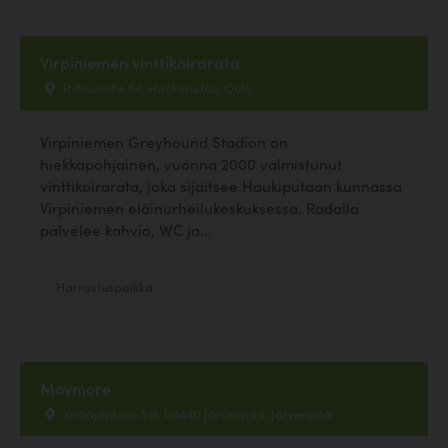
Virpiniemen vinttikoirarata
Rytisuontie 54, Haukipudas, Oulu
Virpiniemen Greyhound Stadion on
hiekkapohjainen, vuonna 2000 valmistunut
vinttikoirarata, joka sijaitsee Haukiputaan kunnassa
Virpiniemen eläinurheilukeskuksessa. Radalla
palvelee kahvio, WC ja...
Harrastuspaikka
Moymore
Yrittäjänkatu 5 B, 04440 Järvenpää, Järvenpää