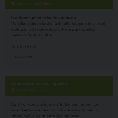
Neulamäentie 16, Kuopio
Ei erikseen pienten koirien aitausta.
Metsäkaistaleen keskellä lähellä Kuopion kristillistä
koulua ja palvelukseskusta. Pieni parkkipaikka
vieressä. Varjoisa alue.
3.33, 3 ääntä
Koirapuisto
Litmasenlammen koirapuisto
Vahakaskuja 7, Kuopio
Tästä koirapuistosta ei ole tarkempia tietoja. Jos
osaat kertoa meille niitä niin ole ystävällinen ja
lähetä meille palautetta yllä olevasta...