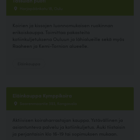
Tassulan puoti
Harjapäänkatu 18, Oulu
Koirien ja kissojen luonnomukaisen ruokinnan
erikoiskauppa. Toimittaa pakasteita
kotiinkuljetuksena Ouluun ja lähialueille sekä myös
Raaheen ja Kemi-Tornion alueelle.
Eläinkauppa
Eläinkauppa Kymppikoira
Saarenmaantie 393, Kangasala
Aktiivisen koiraharrastajan kauppa. Ystävällinen ja
asiantunteva palvelu ja kotiinkuljetus. Auki tiistaisin
ja perjantaisin klo 16-19 tai sopimuksen mukaan.