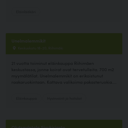
Eläinlääkäri
Unelmalemmikit
Keskuskatu 18-20, Riihimäki
21 vuotta toiminut eläinkauppa Riihimäen
keskustassa, jonne koirat ovat tervetulleita. 700 m2
myymälätilat. Unelmalemmikit on erikoistunut
raakaruokintaan. Kattava valikoima pakasteruokia....
Eläinkauppa
Hyvinvointi ja hoitolat
Olutravintola Sivukirjasto