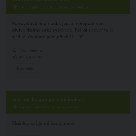
Fleminginkatu 5, 00530 Helsinki, Helsinki
Koiraystävällinen pubi, jossa monipuolinen
olutvalikoima sekä syötävää. Koirat saavat tulla
sisälle. Avoinna joka päivä 12 - 02.
1 kommenttia
4.00, 4 ääntä
Ravintola
Keuruun kaupungin eläinlääkäri
Leppäläntie 1 Haapamäki, Keuruu
Eläinlääkäri Jenni Suolaniemi.