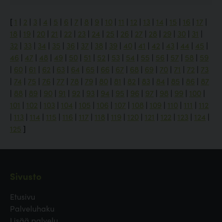
[
1
|
2
|
3
|
4
|
5
|
6
|
7
|
8
|
9
|
10
|
11
|
12
|
13
|
14
|
15
|
16
|
17
|
18
|
19
|
20
|
21
|
22
|
23
|
24
|
25
|
26
|
27
|
28
|
29
|
30
|
31
|
32
|
33
|
34
|
35
|
36
|
37
|
38
|
39
|
40
|
41
|
42
|
43
|
44
|
45
|
46
|
47
|
48
|
49
|
50
|
51
|
52
|
53
|
54
|
55
|
56
|
57
|
58
|
59
|
60
|
61
|
62
|
63
|
64
|
65
|
66
|
67
|
68
|
69
|
70
|
71
|
72
|
73
|
74
|
75
|
76
|
77
|
78
|
79
|
80
|
81
|
82
|
83
|
84
|
85
|
86
|
87
|
88
|
89
|
90
|
91
|
92
|
93
|
94
|
95
|
96
|
97
|
98
|
99
|
100
|
101
|
102
|
103
|
104
|
105
|
106
|
107
|
108
|
109
|
110
|
111
|
112
|
113
|
114
|
115
|
116
|
117
|
118
|
119
|
120
|
121
|
122
|
123
|
124
|
125
]
Sivusto
Etusivu
Palveluhaku
Lisää palvelu