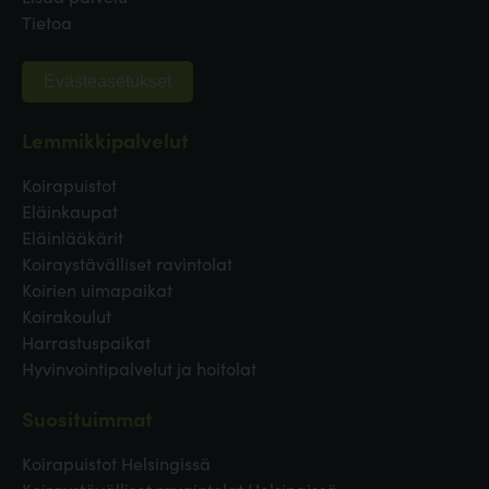
Tietoa
Evästeasetukset
Lemmikkipalvelut
Koirapuistot
Eläinkaupat
Eläinlääkärit
Koiraystävälliset ravintolat
Koirien uimapaikat
Koirakoulut
Harrastuspaikat
Hyvinvointipalvelut ja hoitolat
Suosituimmat
Koirapuistot Helsingissä
Koiraystävälliset ravaintolat Helsingissä