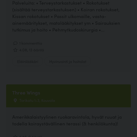
Palveluita: • Terveystarkastukset • Rokotukset
(sisältää terveystarkastuksen) • Koiran rokotukset,
Kissan rokotukset • Passit ulkomaille, vasta-
ainemääritykset, matolääkitykset ym • Sairauksien
tutkimus ja hoito • Pehmytkudoskirurgia •...
1 kommenttia
4.08, 13 ääntä
Eläinlääkäri
Hyvinvointi ja hoitolat
Three Wings
Torikatu 1-3, Kouvola
Amerikkalaistyylinen ruokaravintola, hyvät ruuat ja
todella koiraystävällinen terassi (& henkilökunta)!
2.56, 9 ääntä