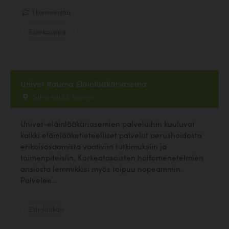
1 kommenttia
Eläinkauppa
Univet Rauma Eläinlääkäriasema
Sahankatu 2, Rauma
Univet-eläinlääkäriasemien palveluihin kuuluvat
kaikki eläinlääketieteelliset palvelut perushoidosta
erikoisosaamista vaativiin tutkimuksiin ja
toimenpiteisiin. Korkeatasoisten hoitomenetelmien
ansiosta lemmikkisi myös toipuu nopeammin.
Palvelee...
Eläinlääkäri