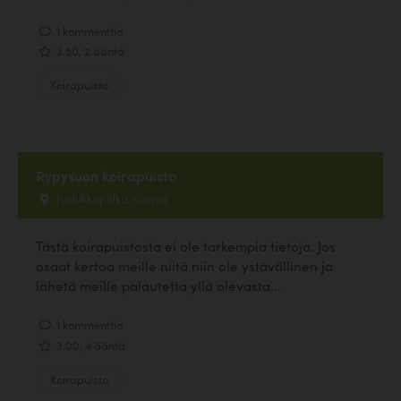
1 kommenttia
3.50, 2 ääntä
Koirapuisto
Rypysuon koirapuisto
Juolukkapolku, Kuopio
Tästä koirapuistosta ei ole tarkempia tietoja. Jos
osaat kertoa meille niitä niin ole ystävällinen ja
lähetä meille palautetta yllä olevasta...
1 kommenttia
3.00, 4 ääntä
Koirapuisto