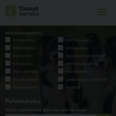
Valitse kategoria(t)
Koirapuisto
Eläinkauppa
Eläinlääkäri
Uimapaikka
Ravintola
Hyvinvointi ja hoitolat
Koirakoulu
Harrastuspaikka
Muut palvelut
Koirahotelli
Koirakuvaaja
Lenkkeily ja patikointi
Koirasovellus
Kauppa
Palveluhaku
Syötä paikkakunta, palvelun nimi tai osoite