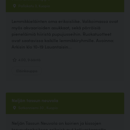
Pallokatu 3, Kuopio
Lemmikkieläinten oma erikoisliike. Valikoimassa ovat
myös akvaarioiden asukkaat, sekä pörröisiä
pieneläimiä hiiristä pupujusseihin. Ruokatuotteet
ovat saatavissa kaikille lemmikkiryhmille. Avoinna:
Arkisin klo 10-19 Lauantaisin...
4.00, 9 ääntä
Eläinkauppa
Neljän tassun neuvola
Sotkanniemi 30 , Kuopio
Neljän Tassun Neuvola on koirien ja kissojen
terveydenhoitoon erikoistunut kotivastaanotto