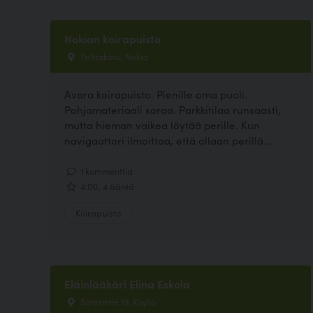
Nokian koirapuisto
Talttakatu, Nokia
Avara koirapuisto. Pienille oma puoli.
Pohjamateriaali soraa. Parkkitilaa runsaasti,
mutta hieman vaikea löytää perille. Kun
navigaattori ilmoittaa, että ollaan perillä...
1 kommenttia
4.00, 4 ääntä
Koirapuisto
Eläinlääkäri Elina Eskola
Säterintie 19, Köyliö