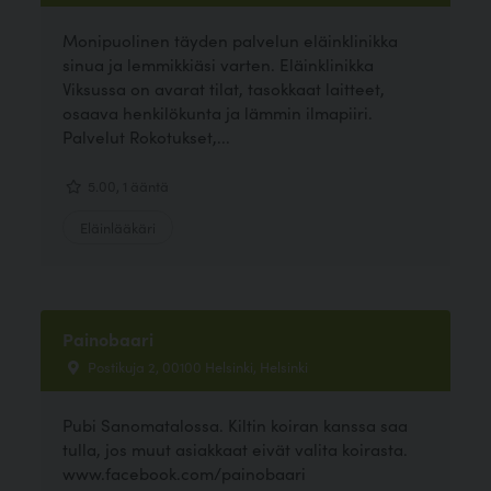
Monipuolinen täyden palvelun eläinklinikka
sinua ja lemmikkiäsi varten. Eläinklinikka
Viksussa on avarat tilat, tasokkaat laitteet,
osaava henkilökunta ja lämmin ilmapiiri.
Palvelut Rokotukset,...
5.00, 1 ääntä
Eläinlääkäri
Painobaari
Postikuja 2, 00100 Helsinki, Helsinki
Pubi Sanomatalossa. Kiltin koiran kanssa saa
tulla, jos muut asiakkaat eivät valita koirasta.
www.facebook.com/painobaari