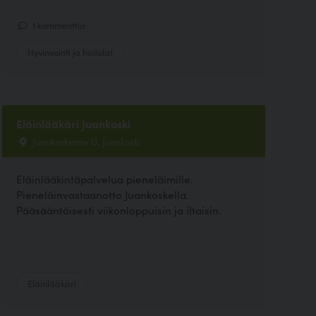
1 kommenttia
Hyvinvointi ja hoitolat
Eläinlääkäri Juankoski
Juankoskentie 13, Juankoski
Eläinlääkintäpalvelua pieneläimille.
Pieneläinvastaanotto Juankoskella.
Pääsääntöisesti viikonloppuisin ja iltaisin.
Eläinlääkäri