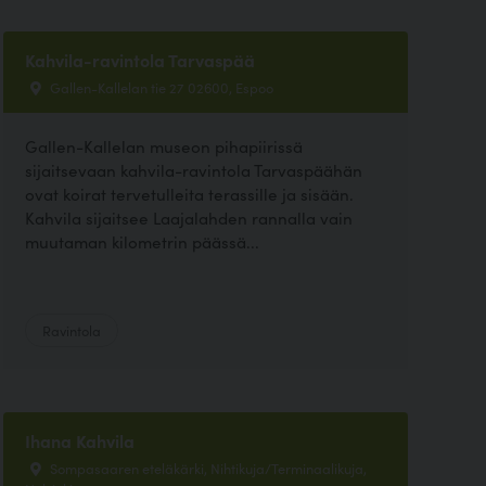
Kahvila-ravintola Tarvaspää
Gallen-Kallelan tie 27 02600, Espoo
Gallen-Kallelan museon pihapiirissä
sijaitsevaan kahvila-ravintola Tarvaspäähän
ovat koirat tervetulleita terassille ja sisään.
Kahvila sijaitsee Laajalahden rannalla vain
muutaman kilometrin päässä...
Ravintola
Ihana Kahvila
Sompasaaren eteläkärki, Nihtikuja/Terminaalikuja,