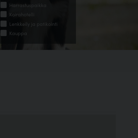
Harrastuspaikka
Koirahotelli
Lenkkeily ja patikointi
Kauppa