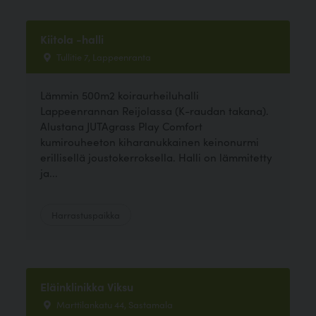
Kiitola -halli
Tullitie 7, Lappeenranta
Lämmin 500m2 koiraurheiluhalli
Lappeenrannan Reijolassa (K-raudan takana).
Alustana JUTAgrass Play Comfort
kumirouheeton kiharanukkainen keinonurmi
erillisellä joustokerroksella. Halli on lämmitetty
ja...
Harrastuspaikka
Eläinklinikka Viksu
Marttilankatu 44, Sastamala