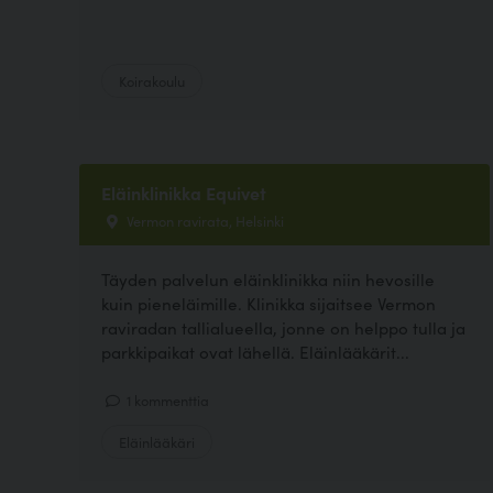
Koirakoulu
Eläinklinikka Equivet
Vermon ravirata, Helsinki
Täyden palvelun eläinklinikka niin hevosille
kuin pieneläimille. Klinikka sijaitsee Vermon
raviradan tallialueella, jonne on helppo tulla ja
parkkipaikat ovat lähellä. Eläinlääkärit...
1 kommenttia
Eläinlääkäri