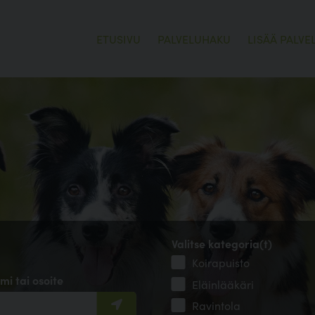
ETUSIVU
PALVELUHAKU
LISÄÄ PALVE
Valitse kategoria(t)
Koirapuisto
mi tai osoite
Eläinlääkäri
Ravintola