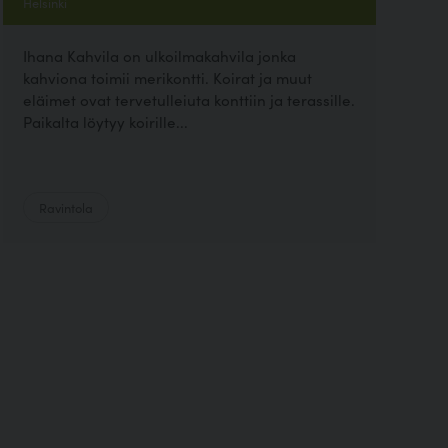
Helsinki
Ihana Kahvila on ulkoilmakahvila jonka
kahviona toimii merikontti. Koirat ja muut
eläimet ovat tervetulleiuta konttiin ja terassille.
Paikalta löytyy koirille...
Ravintola