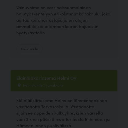
Vainuvoima on varsinaissuomalainen
hajutyöskentelyyn erikoistunut koirakoulu, joka
auttaa koiraharrastajia ja eri alojen
ammattilaisia ottamaan koiran hajuaistin
hyötykäyttöön.
Koirakoulu
Eläinlääkäriasema Helmi Oy
Heimolantie 1, Janakkala
Eläinlääkäriasema Helmi on lämminhenkinen
vastaanotto Tervakoskella. Vastaanotto
sijaitsee nopeiden kulkuyhteyksien varrella
vain 2 km:n päässä moottoritiestä Riihimäen ja
Hämeenlinnan puolivälissä....