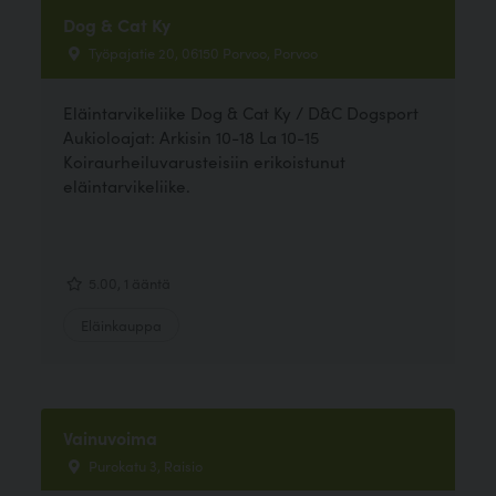
Dog & Cat Ky
Työpajatie 20, 06150 Porvoo, Porvoo
Eläintarvikeliike Dog & Cat Ky / D&C Dogsport
Aukioloajat: Arkisin 10-18 La 10-15
Koiraurheiluvarusteisiin erikoistunut
eläintarvikeliike.
5.00, 1 ääntä
Eläinkauppa
Vainuvoima
Purokatu 3, Raisio