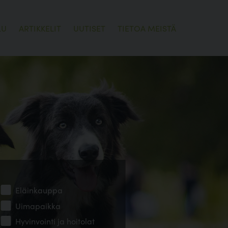
LU
ARTIKKELIT
UUTISET
TIETOA MEISTÄ
Eläinkauppa
Uimapaikka
Hyvinvointi ja hoitolat