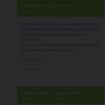
Kuusamon Koira- ja Kissakoulu
Kelantie 1, Kuusamo
Yritys tarjoaa koulutus- ja neuvontapalveluita
lemmikkien omistajille. Lisätietoa yrityksestä ja
tulevista tapahtumista löydät yrityksen
nettisivuilta;
http://kuusamonkoirajakissakoulu.nettisivu.org/
sekä yrityksen facebook sivuilta....
3.00, 1 ääntä
Koirakoulu
Jamaica Sunshine - Juice Bar & Café
Aleksis Kiven katu 12, Helsinki