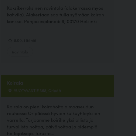
Kaksikerroksinen ravintola (alakerrassa myös
kahvila). Alakertaan saa tulla syömään koiran
kanssa. Pohjoisesplanadi 9, 00170 Helsinki
5.00, 1 ääntä
Ravintola
Koirala
VUOTAVANTIE 368, Oripää
Koirala on pieni koirahoitola maaseudun
rauhassa Oripäässä hyvien kulkuyhteyksien
varrella. Tarjoamme koirille yksilöllistä ja
turvallista hoitoa, päivähoitoa ja pidempiä
hoitojaksoja. Turusta...