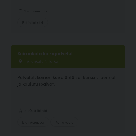
1 kommenttia
Eläinlääkäri
Koirankota koirapalvelut
Inkilänkatu 4, Turku
Palvelut: koirien koiralähtöiset kurssit, luennot
ja koulutuspäivät.
4.20, 5 ääntä
Eläinkauppa
Koirakoulu