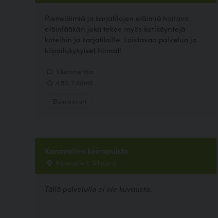
Pieneläimiä ja karjatilojen eläimiä hoitava
eläinlääkäri joka tekee myös kotikäyntejä
koteihin ja karjatiloille. Loistavaa palvelua ja
kilpailukykyiset hinnat!
3 kommenttia
4.50, 2 ääntä
Eläinlääkäri
Kanavatien koirapuisto
Kanavatie 7, Siilinjärvi
Tällä palvelulla ei ole kuvausta.