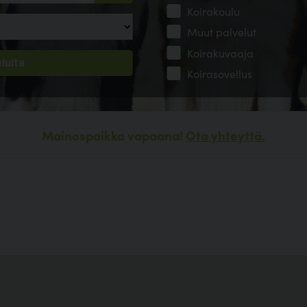
Koirakoulu
Muut palvelut
Koirakuvaaja
Koirasovellus
Mainospaikka vapaana!
Ota yhteyttä.