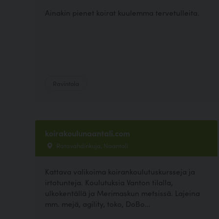
Ainakin pienet koirat kuulemma tervetulleita.
Ravintola
koirakoulunaantali.com
Ratavahdinkuja, Naantali
Kattava valikoima koirankoulutuskursseja ja
irtotunteja. Koulutuksia Vanton tilalla,
ulkokentällä ja Merimaskun metsissä. Lajeina
mm. mejä, agility, toko, DoBo...