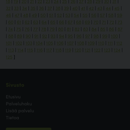
18
|
19
|
20
|
21
|
22
|
23
|
24
|
25
|
26
|
27
|
28
|
29
|
30
|
31
|
32
|
33
|
34
|
35
|
36
|
37
|
38
|
39
|
40
|
41
|
42
|
43
|
44
|
45
|
46
|
47
|
48
|
49
|
50
|
51
|
52
|
53
|
54
|
55
|
56
|
57
|
58
|
59
|
60
|
61
|
62
|
63
|
64
|
65
|
66
|
67
|
68
|
69
|
70
|
71
|
72
|
73
|
74
|
75
|
76
|
77
|
78
|
79
|
80
|
81
|
82
|
83
|
84
|
85
|
86
|
87
|
88
|
89
|
90
|
91
|
92
|
93
|
94
|
95
|
96
|
97
|
98
|
99
|
100
|
101
|
102
|
103
|
104
|
105
|
106
|
107
|
108
|
109
|
110
|
111
|
112
|
113
|
114
|
115
|
116
|
117
|
118
|
119
|
120
|
121
|
122
|
123
|
124
|
125
]
Sivusto
Etusivu
Palveluhaku
Lisää palvelu
Tietoa