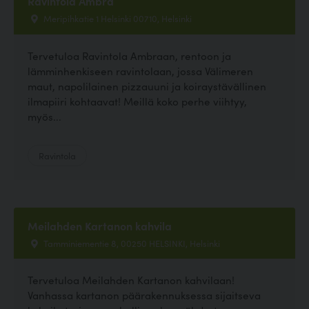
Ravintola Ambra
Meripihkatie 1 Helsinki 00710, Helsinki
Tervetuloa Ravintola Ambraan, rentoon ja
lämminhenkiseen ravintolaan, jossa Välimeren
maut, napolilainen pizzauuni ja koiraystävällinen
ilmapiiri kohtaavat! Meillä koko perhe viihtyy,
myös...
Ravintola
Meilahden Kartanon kahvila
Tamminiementie 8, 00250 HELSINKI, Helsinki
Tervetuloa Meilahden Kartanon kahvilaan!
Vanhassa kartanon päärakennuksessa sijaitseva