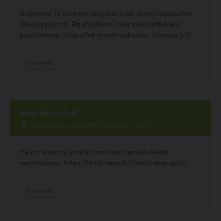
Soitimme ja saimme pöydän ulko-oven rappusten
läheisyydestä. Rauhallinen aika niin keittiö teki
koirillemme lihapullat tervehdykseksi. Hienoa 5/5
Ravintola
Miilu Bar & Grill
Rantasaarentie 3 95980 Ylläsjärvi , Kolari
Hyvin käyttäytyvät koirat ovat tervetulleita
ravintolaan. https://miiluresort.fi/miilu-bar-grill/
Ravintola