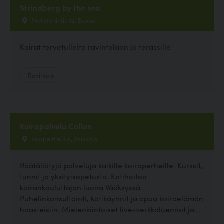
Strindberg by the sea
Mellstenintie 12, Espoo
Koirat tervetulleita ravintolaan ja terassille
Ravintola
Koirapalvelu Collan
Kaapelitie 3 a, Asikkala
Räätälöityjä palveluja kaikille koiraperheille. Kurssit,
tunnit ja yksityisopetusta. Kotihoitoa
koirankouluttajan luona Vääksyssä.
Puhelinkonsultointi, kotikäynnit ja apua koiraelämän
haasteisiin. Mielenkiintoiset live-verkkoluennot ja...