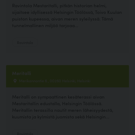
Ravintola Mestaritalli, pitkän historian helmi,
sijaitsee idyllisessä Helsingin Töölössä, Toivo Kuulan
puiston kupeessa, aivan meren syleilyssä. Tämä
tunnelmallinen miljöö tarjoaa...
Ravintola
Meritalli
Merikannontie 6 , 00260 Helsinki, Helsinki
Meritalli on sympaattinen kesäterassi aivan
Mestaritallin edustalla, Helsingin Töölössä.
Meritallin terassilla nautit meren läheisyydestä,
kuumista ja kylmistä juomista sekä Helsingin...
Ravintola