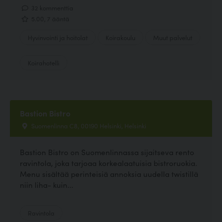
32 kommenttia
5.00, 7 ääntä
Hyvinvointi ja hoitolat
Koirakoulu
Muut palvelut
Koirahotelli
Bastion Bistro
Suomenlinna C8, 00190 Helsinki, Helsinki
Bastion Bistro on Suomenlinnassa sijaitseva rento
ravintola, joka tarjoaa korkealaatuisia bistroruokia.
Menu sisältää perinteisiä annoksia uudella twistillä
niin liha- kuin...
Ravintola