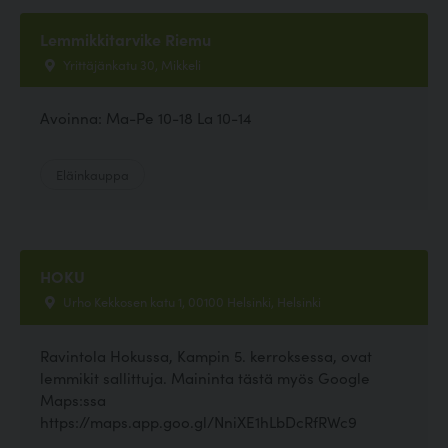
Lemmikkitarvike Riemu
Yrittäjänkatu 30, Mikkeli
Avoinna: Ma-Pe 10-18 La 10-14
Eläinkauppa
HOKU
Urho Kekkosen katu 1, 00100 Helsinki, Helsinki
Ravintola Hokussa, Kampin 5. kerroksessa, ovat
lemmikit sallittuja. Maininta tästä myös Google
Maps:ssa
https://maps.app.goo.gl/NniXE1hLbDcRfRWc9