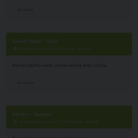
Ravintola
Green Hippo - Töölö
Sandelsinkatu 2, 00260 Helsinki, Helsinki
Koirat sallittu sekä ulkoterassille että sisälle.
Ravintola
Sandro - Kamppi
Urho Kekkosen katu 1, 00100 Helsinki, Helsinki
Kampin kauppakeskuksen 5. kerros.