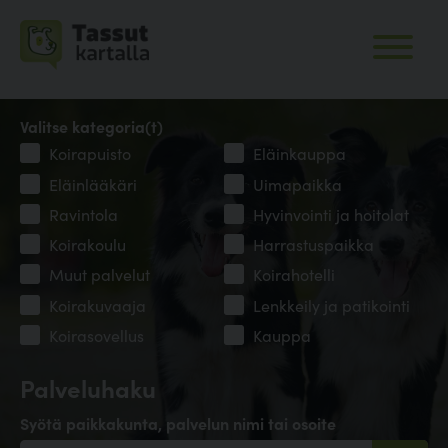
Valitse kategoria(t)
Koirapuisto
Eläinkauppa
Eläinlääkäri
Uimapaikka
Ravintola
Hyvinvointi ja hoitolat
Koirakoulu
Harrastuspaikka
Muut palvelut
Koirahotelli
Koirakuvaaja
Lenkkeily ja patikointi
Koirasovellus
Kauppa
Palveluhaku
Syötä paikkakunta, palvelun nimi tai osoite