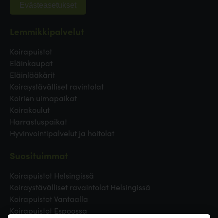
Evästeasetukset
Lemmikkipalvelut
Koirapuistot
Eläinkaupat
Eläinlääkärit
Koiraystävälliset ravintolat
Koirien uimapaikat
Koirakoulut
Harrastuspaikat
Hyvinvointipalvelut ja hoitolat
Suosituimmat
Koirapuistot Helsingissä
Koiraystävälliset ravaintolat Helsingissä
Koirapuistot Vantaalla
Koirapuistot Espoossa