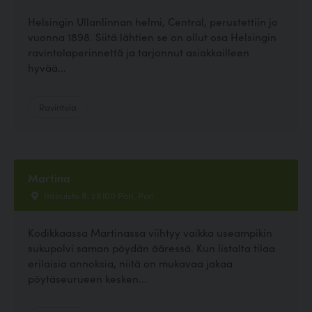
Helsingin Ullanlinnan helmi, Central, perustettiin jo
vuonna 1898. Siitä lähtien se on ollut osa Helsingin
ravintolaperinnettä ja tarjonnut asiakkailleen
hyvää...
Ravintola
Martina
Itäpuisto 8, 28100 Pori, Pori
Kodikkaassa Martinassa viihtyy vaikka useampikin
sukupolvi saman pöydän ääressä. Kun listalta tilaa
erilaisia annoksia, niitä on mukavaa jakaa
pöytäseurueen kesken...