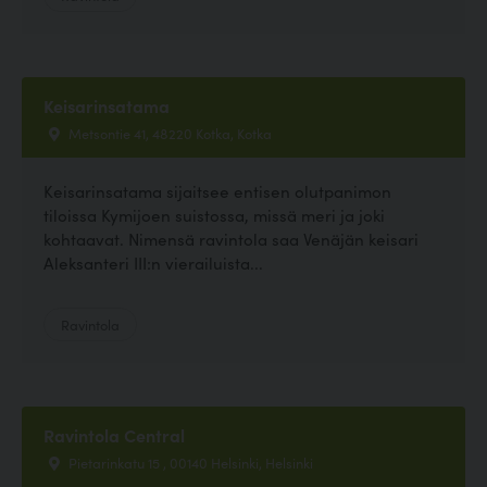
Keisarinsatama
Metsontie 41, 48220 Kotka, Kotka
Keisarinsatama sijaitsee entisen olutpanimon
tiloissa Kymijoen suistossa, missä meri ja joki
kohtaavat. Nimensä ravintola saa Venäjän keisari
Aleksanteri III:n vierailuista...
Ravintola
Ravintola Central
Pietarinkatu 15 , 00140 Helsinki, Helsinki