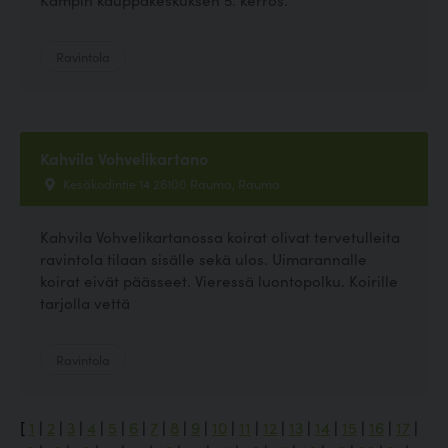
Ravintola
Kahvila Vohvelikartano
Kesäkodintie 14 26100 Rauma, Rauma
Kahvila Vohvelikartanossa koirat olivat tervetulleita
ravintola tilaan sisälle sekä ulos. Uimarannalle
koirat eivät päässeet. Vieressä luontopolku. Koirille
tarjolla vettä
Ravintola
[
1
|
2
|
3
|
4
|
5
|
6
|
7
|
8
|
9
|
10
|
11
|
12
|
13
|
14
|
15
|
16
|
17
|