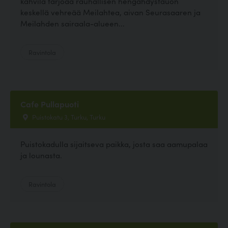
kahvila tarjoaa rauhallisen hengähdystauon
keskellä vehreää Meilahtea, aivan Seurasaaren ja
Meilahden sairaala-alueen...
Ravintola
Cafe Pullapuoti
Puistokatu 3, Turku, Turku
Puistokadulla sijaitseva paikka, josta saa aamupalaa
ja lounasta.
Ravintola