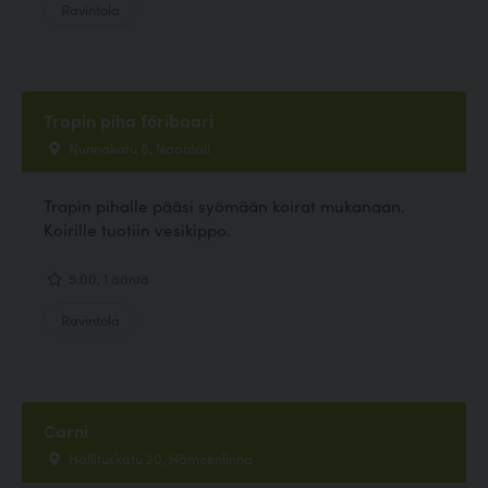
Ravintola
Trapin piha föribaari
Nunnakatu 8, Naantali
Trapin pihalle pääsi syömään koirat mukanaan.
Koirille tuotiin vesikippo.
5.00, 1 ääntä
Ravintola
Carni
Hallituskatu 20, Hämeenlinna