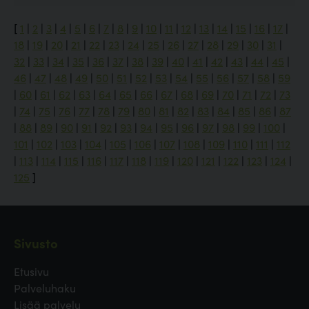
[
1
|
2
|
3
|
4
|
5
|
6
|
7
|
8
|
9
|
10
|
11
|
12
|
13
|
14
|
15
|
16
|
17
|
18
|
19
|
20
|
21
|
22
|
23
|
24
|
25
|
26
|
27
|
28
|
29
|
30
|
31
|
32
|
33
|
34
|
35
|
36
|
37
|
38
|
39
|
40
|
41
|
42
|
43
|
44
|
45
|
46
|
47
|
48
|
49
|
50
|
51
|
52
|
53
|
54
|
55
|
56
|
57
|
58
|
59
|
60
|
61
|
62
|
63
|
64
|
65
|
66
|
67
|
68
|
69
|
70
|
71
|
72
|
73
|
74
|
75
|
76
|
77
|
78
|
79
|
80
|
81
|
82
|
83
|
84
|
85
|
86
|
87
|
88
|
89
|
90
|
91
|
92
|
93
|
94
|
95
|
96
|
97
|
98
|
99
|
100
|
101
|
102
|
103
|
104
|
105
|
106
|
107
|
108
|
109
|
110
|
111
|
112
|
113
|
114
|
115
|
116
|
117
|
118
|
119
|
120
|
121
|
122
|
123
|
124
|
125
]
Sivusto
Etusivu
Palveluhaku
Lisää palvelu