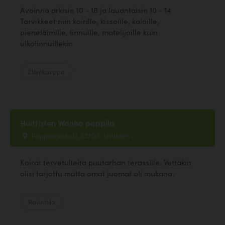
Avoinna arkisin 10 - 18 ja lauantaisin 10 - 14
Tarvikkeet niin koirille, kissoille, kaloille,
pieneläimille, linnuille, matelijoille kuin
ulkolinnuillekin
Eläinkauppa
Huittisten Wanha pappila
Pappilankatu 13, 32700 , Huittinen
Koirat tervetulleita puutarhan terassille. Vettäkin
olisi tarjottu mutta omat juomat oli mukana.
Ravintola