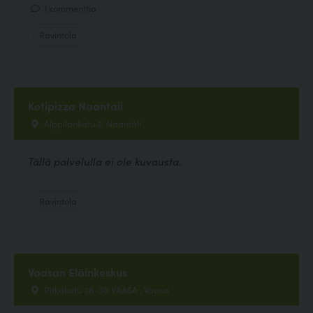
1 kommenttia
Ravintola
Kotipizza Naantali
Alppilankatu 2, Naantali
Tällä palvelulla ei ole kuvausta.
Ravintola
Vaasan Eläinkeskus
Pitkäkatu 28-30 VAASA , Vaasa