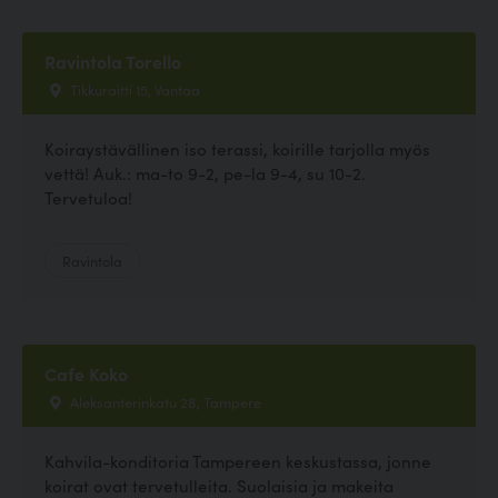
Ravintola Torello
Tikkuraitti 15, Vantaa
Koiraystävällinen iso terassi, koirille tarjolla myös
vettä! Auk.: ma-to 9-2, pe-la 9-4, su 10-2.
Tervetuloa!
Ravintola
Cafe Koko
Aleksanterinkatu 28, Tampere
Kahvila-konditoria Tampereen keskustassa, jonne
koirat ovat tervetulleita. Suolaisia ja makeita