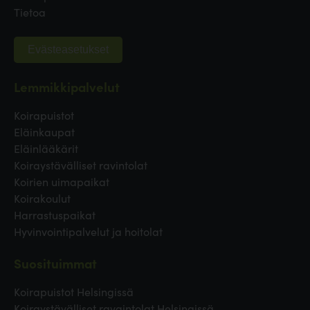
Tietoa
Evästeasetukset
Lemmikkipalvelut
Koirapuistot
Eläinkaupat
Eläinlääkärit
Koiraystävälliset ravintolat
Koirien uimapaikat
Koirakoulut
Harrastuspaikat
Hyvinvointipalvelut ja hoitolat
Suosituimmat
Koirapuistot Helsingissä
Koiraystävälliset ravaintolat Helsingissä