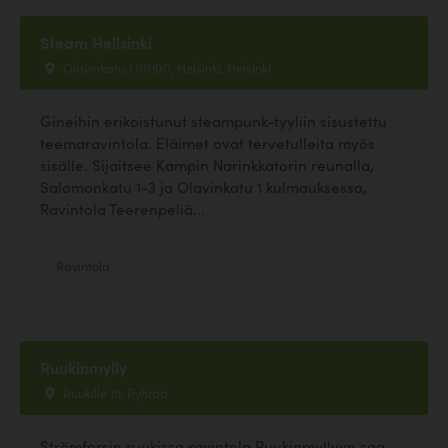
Steam Hellsinki
Olavinkatu 1 00100, Helsinki, Helsinki
Gineihin erikoistunut steampunk-tyyliin sisustettu
teemaravintola. Eläimet ovat tervetulleita myös
sisälle. Sijaitsee Kampin Narinkkatorin reunalla,
Salomonkatu 1-3 ja Olavinkatu 1 kulmauksessa,
Ravintola Teerenpeliä...
Ravintola
Ruukinmylly
Ruukille 15, Pyhtää
Strömforsin ruukissa ravintola Ruukinmyllyyn saa