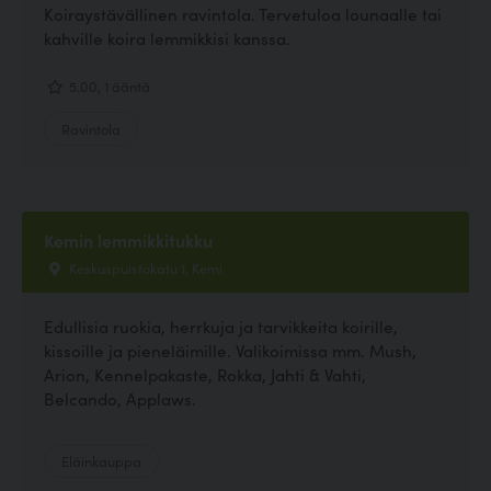
Koiraystävällinen ravintola. Tervetuloa lounaalle tai
kahville koira lemmikkisi kanssa.
5.00, 1 ääntä
Ravintola
Kemin lemmikkitukku
Keskuspuistokatu 1, Kemi
Edullisia ruokia, herrkuja ja tarvikkeita koirille,
kissoille ja pieneläimille. Valikoimissa mm. Mush,
Arion, Kennelpakaste, Rokka, Jahti & Vahti,
Belcando, Applaws.
Eläinkauppa