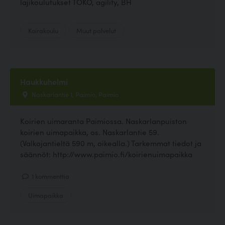
lajikoulutukset TOKO, agility, BH
Koirakoulu
Muut palvelut
Haukkuhelmi
Naskarlantie 1, Paimio, Paimio
Koirien uimaranta Paimiossa. Naskarlanpuiston
koirien uimapaikka, os. Naskarlantie 59.
(Valkojantieltä 590 m, oikealla.) Tarkemmat tiedot ja
säännöt: http://www.paimio.fi/koirienuimapaikka
1 kommenttia
Uimapaikka