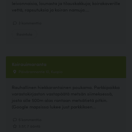
leivonnaisia, lounasta ja tilauskakkuja; koirakaverille
vettä, rapsutuksia ja koiran namuja....
3 kommenttia
Ravintola
Koirauimaranta
Päivärannantie 10, Kuopio
Rauhallinen hiekkarantainen poukama. Parkkipaikka
varastokirjaston vastapäätä metsän siimeksessä,
josta alle 500m alas rantaan metsätietä pitkin.
(Google mapsissa lukee just parkkiksen...
6 kommenttia
3.57, 7 ääntä