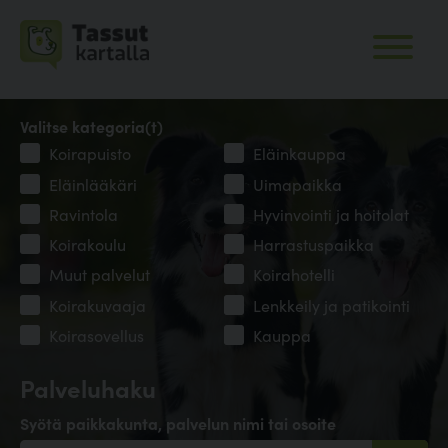
Valitse kategoria(t)
Koirapuisto
Eläinkauppa
Eläinlääkäri
Uimapaikka
Ravintola
Hyvinvointi ja hoitolat
Koirakoulu
Harrastuspaikka
Muut palvelut
Koirahotelli
Koirakuvaaja
Lenkkeily ja patikointi
Koirasovellus
Kauppa
Palveluhaku
Syötä paikkakunta, palvelun nimi tai osoite