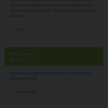
mennä myös sisälle koirien kanssa. Koiralle tuotiin
myös heti oma vesikippo. Muutoinkin kaikkiin ruukin
alueen...
Ravintola
KIVA-areena
Telekatu 1, Turku
Koirahalli hyvällä kumirouhekeinonurmipohjalla
agilityesteineen
Harrastuspaikka