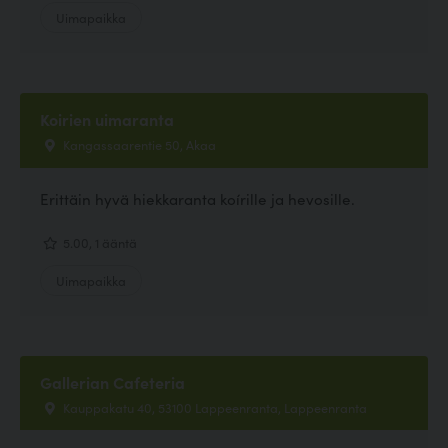
Uimapaikka
Koirien uimaranta
Kangassaarentie 50, Akaa
Erittäin hyvä hiekkaranta koírille ja hevosille.
5.00, 1 ääntä
Uimapaikka
Gallerian Cafeteria
Kauppakatu 40, 53100 Lappeenranta, Lappeenranta