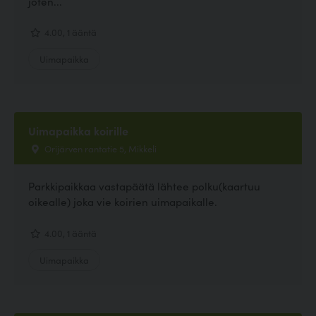
joten...
4.00, 1 ääntä
Uimapaikka
Uimapaikka koirille
Orijärven rantatie 5, Mikkeli
Parkkipaikkaa vastapäätä lähtee polku(kaartuu
oikealle) joka vie koirien uimapaikalle.
4.00, 1 ääntä
Uimapaikka