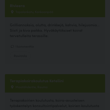
Rivieera
Tapalankatu, Kankaanpää
Grilliannoksia, olutta, drinkkejä, kahvia, hilejuomia...
Siisti ja kiva paikka. Hyväkäytöksiset koirat
tervetulleita terassille.
1 kommenttia
Ravintola
Terapiakoirakoulutus Keteliini
Maatähdentie, Rauma
Terapiakoirien koulutusta, koira-avusteisen
työskentelyn konsultointipalvelut, koirien koulutusta