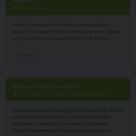
Lekker 61
Isokatu 61, Oulu
Lekker 61 tarjoaa Hollantilaisia pannukakkuja
suolaisin ja makein täyttein aina ravintolan ollessa
auki, ja arkisin myös lounasta klo 11-15. Koirat...
Ravintola
Kaalisaaren koirauimapaikka
Lapinmäenkatu 1-3, 38200 Sastamala, Sastamala
Matonpesupaikasta kävelytietä 50m etelään, lähellä
paikkaa Lapinmäenkatu 1-3, 38200 Sastamala.
Asiallinen, rauhallinen ja mukava uintipaikka.
Kevyenliikenteenväylä kulkee aivan rannassa,