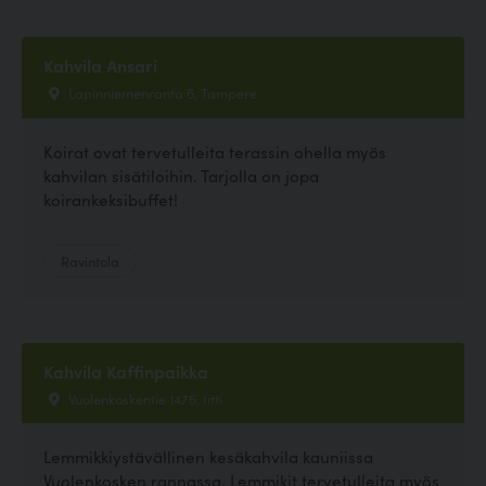
Kahvila Ansari
Lapinniemenranta 6, Tampere
Koirat ovat tervetulleita terassin ohella myös
kahvilan sisätiloihin. Tarjolla on jopa
koirankeksibuffet!
Ravintola
Kahvila Kaffinpaikka
Vuolenkoskentie 1476, Iitti
Lemmikkiystävällinen kesäkahvila kauniissa
Vuolenkosken rannassa. Lemmikit tervetulleita myös