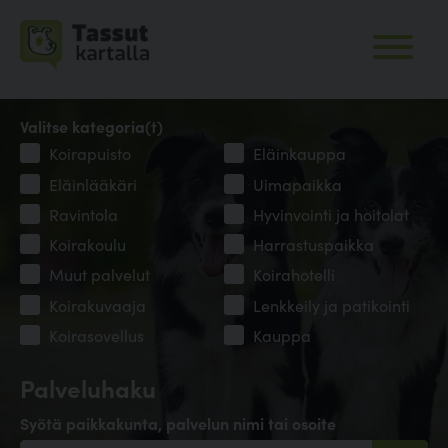
Valitse kategoria(t)
Koirapuisto
Eläinkauppa
Eläinlääkäri
Uimapaikka
Ravintola
Hyvinvointi ja hoitolat
Koirakoulu
Harrastuspaikka
Muut palvelut
Koirahotelli
Koirakuvaaja
Lenkkeily ja patikointi
Koirasovellus
Kauppa
Palveluhaku
Syötä paikkakunta, palvelun nimi tai osoite