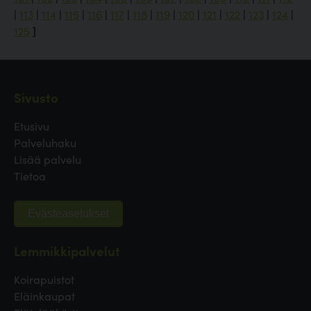
|
113
|
114
|
115
|
116
|
117
|
118
|
119
|
120
|
121
|
122
|
123
|
124
|
125
]
Sivusto
Etusivu
Palveluhaku
Lisää palvelu
Tietoa
Evästeasetukset
Lemmikkipalvelut
Koirapuistot
Eläinkaupat