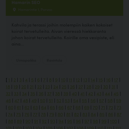
Hamarin SEO
Hamarintie 1, Porvoo
Kahvila ja terassi joihin molempiin kaiken kokoiset
koirat tervetulleita. Aivan vieressä hiekkaranta
johon koirat tervetulleita. Koirille oma vesipiste, eli
aina...
Uimapaikka
Ravintola
[
1
|
2
|
3
|
4
|
5
|
6
|
7
|
8
|
9
|
10
|
11
|
12
|
13
|
14
|
15
|
16
|
17
|
18
|
19
|
20
|
21
|
22
|
23
|
24
|
25
|
26
|
27
|
28
|
29
|
30
|
31
|
32
|
33
|
34
|
35
|
36
|
37
|
38
|
39
|
40
|
41
|
42
|
43
|
44
|
45
|
46
|
47
|
48
|
49
|
50
|
51
|
52
|
53
|
54
|
55
|
56
|
57
|
58
|
59
|
60
|
61
|
62
|
63
|
64
|
65
|
66
|
67
|
68
|
69
|
70
|
71
|
72
|
73
|
74
|
75
|
76
|
77
|
78
|
79
|
80
|
81
|
82
|
83
|
84
|
85
|
86
|
87
|
88
|
89
|
90
|
91
|
92
|
93
|
94
|
95
|
96
|
97
|
98
|
99
|
100
|
101
|
102
|
103
|
104
|
105
|
106
|
107
|
108
|
109
|
110
|
111
|
112