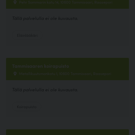
Pehr Sommarin katu 14, 10600 Tammisaari, Raasepori
Tällä palvelulla ei ole kuvausta.
Eläinlääkäri
Tammisaaren koirapuisto
Metallikuutsmonkatu 1, 10600 Tammisaari, Raasepori
Tällä palvelulla ei ole kuvausta.
Koirapuisto