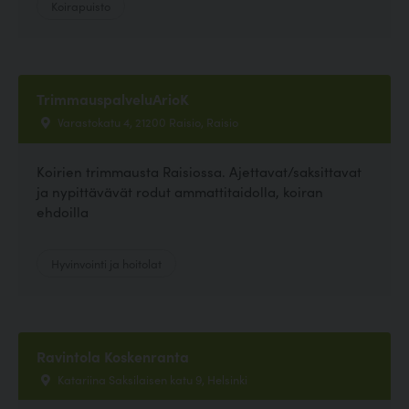
Koirapuisto
TrimmauspalveluArioK
Varastokatu 4, 21200 Raisio, Raisio
Koirien trimmausta Raisiossa. Ajettavat/saksittavat
ja nypittävävät rodut ammattitaidolla, koiran
ehdoilla
Hyvinvointi ja hoitolat
Ravintola Koskenranta
Katariina Saksilaisen katu 9, Helsinki