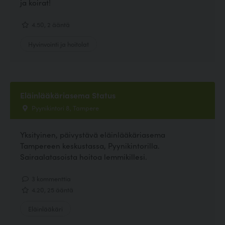
ja koirat!
4.50, 2 ääntä
Hyvinvointi ja hoitolat
Eläinlääkäriasema Status
Pyynikintori 8, Tampere
Yksityinen, päivystävä eläinlääkäriasema
Tampereen keskustassa, Pyynikintorilla.
Sairaalatasoista hoitoa lemmikillesi.
3 kommenttia
4.20, 25 ääntä
Eläinlääkäri