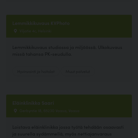
Lemmikkikuvaus KVPhoto
Viljatie 4c, Helsinki
Lemmikkikuvaus studiossa ja miljöössä. Ulkokuvaus
missä tahansa PK-seudulla.
Hyvinvointi ja hoitolat
Muut palvelut
Eläinklinikka Saari
Gerbyntie 18, 65230 Vaasa, Vaasa
Loistava eläinklinikka jossa työtä tehdään osaavasti
ja suurella sydämmellä, myös nettiajanvaraus