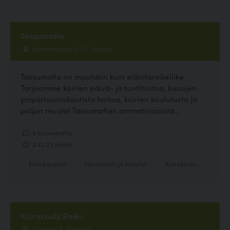
Tassumafia
Itämerenkatu 11-13, Helsinki
Tassumafia on muutakin kuin eläintarvikeliike.
Tarjoamme koirien päivä- ja tuntihoitoa, kissojen
ympärivuorokautista hoitoa, koirien koulutusta ja
paljon muuta! Tassumafian ammattilaisista...
5 kommenttia
2.41, 22 ääntä
Eläinkauppa
Hyvinvointi ja hoitolat
Koirakoulu
Koirakoulu Raiku
Runkotie 8, Seinäjoki