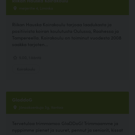
Riikan Hauska Koirakoulu
meijeritie 4, Liminka
Riikan Hauska Koirakoulu tarjoaa laadukasta ja
positiivista koiran koulutusta Oulussa, Raahessa ja
Tampereella. Koirakoulu on toiminut vuodesta 2008
saakka tarjoten...
5.00, 1 ääntä
Koirakoulu
GladdoG
Jönsaksenkuja 3g, Vantaa
Tervetuloa trimmamoo GlaDDoG! Trimmaamme ja
nyppimme pienet ja suuret, pennut ja seniorit, kissat