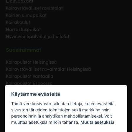
Eläinlääkärit
Koiraystävälliset ravintolat
Koirien uimapaikat
Koirakoulut
Harrastuspaikat
Hyvinvointipalvelut ja hoitolat
Suosituimmat
Koirapuistot Helsingissä
Koiraystävälliset ravaintolat Helsingissä
Koirapuistot Vantaalla
Koirapuistot Espoossa
Koirapuistot Turussa
Käytämme evästeitä
Eläinlääkäri Helsingissä
Koirapuistot Tampereella
Tämä verkkosivusto tallentaa tietoja, kuten evästeitä,
sivuston tärkeiden toimintojen sekä markkinoinnin,
personoinnin ja analytiikan mahdollistamiseksi. Voit
Linkit
muuttaa asetuksia milloin tahansa.
Muuta asetuksia