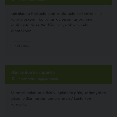
Koirakoulu Raikusta saat koulutusta kaikenikäisille
koirille arkeen. Koiraharrasteisiin tarjoamme
koulutusta Nose Workiin, rally-tokoon, sekä
kilpatokoon.
Koirakoulu
Skinnarilan koirapuisto
Pärnäsentie, Lappeenranta
Skinnarilankatua pitkin yliopistolle päin, käännytään
oikealle Skinnarilan uimarannan / kosteikon
kohdalla.