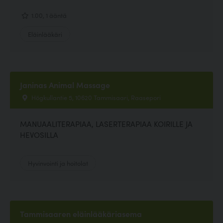
1.00, 1 ääntä
Eläinlääkäri
Janinas Animal Massage
Högkullantie 5, 10620 Tammisaari, Raasepori
MANUAALITERAPIAA, LASERTERAPIAA KOIRILLE JA
HEVOSILLA
Hyvinvointi ja hoitolat
Tammisaaren eläinlääkäriasema