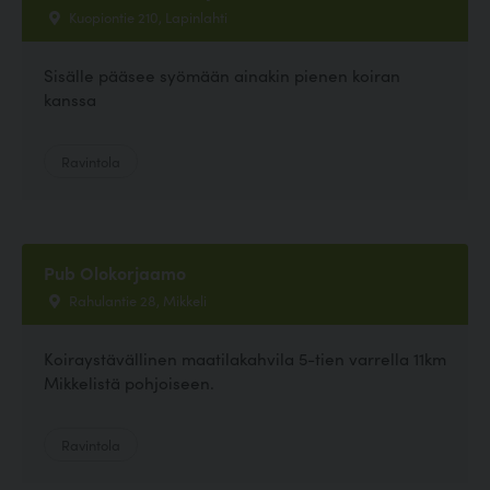
Kuopiontie 210, Lapinlahti
Sisälle pääsee syömään ainakin pienen koiran
kanssa
Ravintola
Pub Olokorjaamo
Rahulantie 28, Mikkeli
Koiraystävällinen maatilakahvila 5-tien varrella 11km
Mikkelistä pohjoiseen.
Ravintola