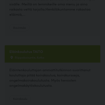
sisälle. Meillä on lemmikeille oma menu ja aina
raikasta vettä tarjolla.Henkilökuntamme rakastaa
eläimiä,...
Ravintola
Eläinkoulutus TAiTO
Riippakoivuntie, Kotka
Eläintenkouluttajan ammattitutkinnon suorittanut
kouluttaja pitää koirakoulua, koirakursseja,
ongelmakoirakoulutusta. Myös hevosten
ongelmakäytöskoulutusta.
Koirakoulu