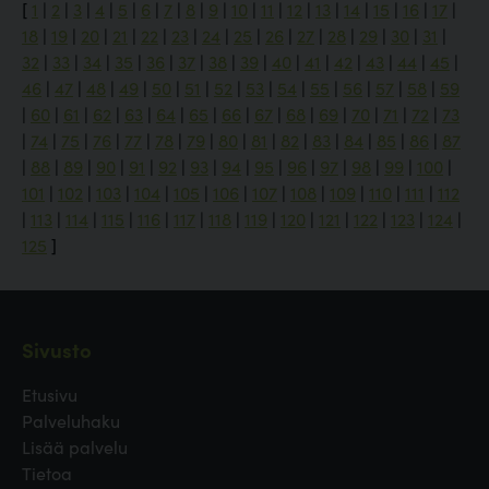
[
1
|
2
|
3
|
4
|
5
|
6
|
7
|
8
|
9
|
10
|
11
|
12
|
13
|
14
|
15
|
16
|
17
|
18
|
19
|
20
|
21
|
22
|
23
|
24
|
25
|
26
|
27
|
28
|
29
|
30
|
31
|
32
|
33
|
34
|
35
|
36
|
37
|
38
|
39
|
40
|
41
|
42
|
43
|
44
|
45
|
46
|
47
|
48
|
49
|
50
|
51
|
52
|
53
|
54
|
55
|
56
|
57
|
58
|
59
|
60
|
61
|
62
|
63
|
64
|
65
|
66
|
67
|
68
|
69
|
70
|
71
|
72
|
73
|
74
|
75
|
76
|
77
|
78
|
79
|
80
|
81
|
82
|
83
|
84
|
85
|
86
|
87
|
88
|
89
|
90
|
91
|
92
|
93
|
94
|
95
|
96
|
97
|
98
|
99
|
100
|
101
|
102
|
103
|
104
|
105
|
106
|
107
|
108
|
109
|
110
|
111
|
112
|
113
|
114
|
115
|
116
|
117
|
118
|
119
|
120
|
121
|
122
|
123
|
124
|
125
]
Sivusto
Etusivu
Palveluhaku
Lisää palvelu
Tietoa