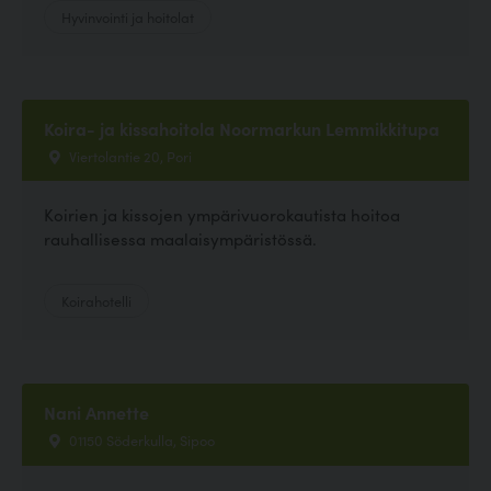
Hyvinvointi ja hoitolat
Koira- ja kissahoitola Noormarkun Lemmikkitupa
Viertolantie 20, Pori
Koirien ja kissojen ympärivuorokautista hoitoa
rauhallisessa maalaisympäristössä.
Koirahotelli
Nani Annette
01150 Söderkulla, Sipoo