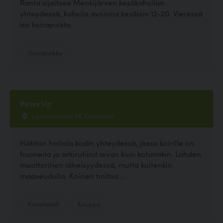
Ranta sijaitsee Menkijärven kesäkahvilan
yhteydessä, kahvila avoinna kesäisin 12-20. Vieressä
iso koirapuisto.
Uimapaikka
Paws Up
Lautamajantie 76, Orimattila
Häkiton hoitola kodin yhteydessä, jossa koirille on
huoneita ja arkirutiinit aivan kuin kotonakin. Lahden
moottoritien läheisyydessä, mutta kuitenkin
maaseudulla. Koirien hoitoa...
Koirahotelli
Kauppa