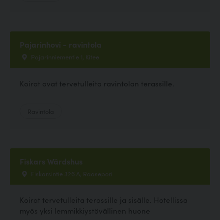
Pajarinhovi - ravintola
Pajarinniementie 1, Kitee
Koirat ovat tervetulleita ravintolan terassille.
Ravintola
Fiskars Wärdshus
Fiskarsintie 326 A, Raasepori
Koirat tervetulleita terassille ja sisälle. Hotellissa
myös yksi lemmikkiystävällinen huone