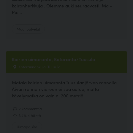
koiranherkkuja . Olemme auki seuraavasti: Ma -
Pe:...
Muut palvelut
Koirien uimaranta, Kotoranta/Tuusula
Kotorannankuja, Tuusula
Matala koirien uimaranta Tuusulanjärven rannalla.
Aivan rannan viereen ei saa autoa, mutta
kävelymatka on vain n. 200 metriä.
2 kommenttia
3.75, 4 ääntä
Uimapaikka