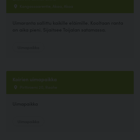
Kangassaarentie, Akaa, Akaa
Uimaranta sallittu kaikille eläimille. Kooltaan ranta
on aika pieni. Sijaitsee Toijalan satamassa.
Uimapaikka
Koirien uimapaikka
Pirttiniemi 20, Raahe
Uimapaikka
Uimapaikka