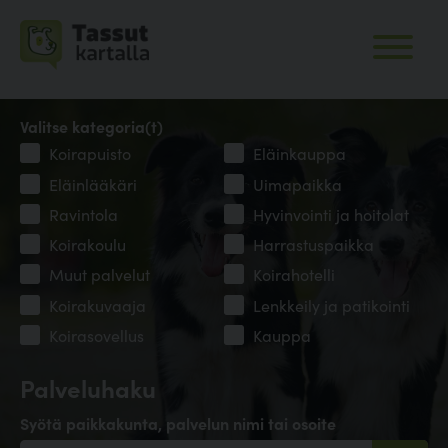
Valitse kategoria(t)
Koirapuisto
Eläinkauppa
Eläinlääkäri
Uimapaikka
Ravintola
Hyvinvointi ja hoitolat
Koirakoulu
Harrastuspaikka
Muut palvelut
Koirahotelli
Koirakuvaaja
Lenkkeily ja patikointi
Koirasovellus
Kauppa
Palveluhaku
Syötä paikkakunta, palvelun nimi tai osoite