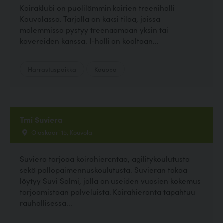
Koiraklubi on puolilämmin koirien treenihalli
Kouvolassa. Tarjolla on kaksi tilaa, joissa
molemmissa pystyy treenaamaan yksin tai
kavereiden kanssa. I-halli on kooltaan...
Harrastuspaikka
Kauppa
Tmi Suviera
Olaskaari 15, Kouvola
Suviera tarjoaa koirahierontaa, agilitykoulutusta
sekä pallopaimennuskoulutusta. Suvieran takaa
löytyy Suvi Salmi, jolla on useiden vuosien kokemus
tarjoamistaan palveluista. Koirahieronta tapahtuu
rauhallisessa...