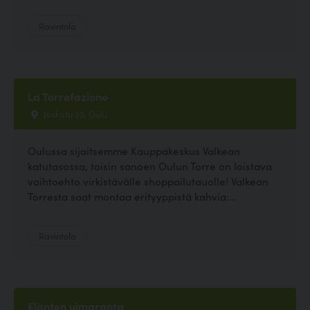
Ravintola
La Torrefazione
Isokatu 25, Oulu
Oulussa sijaitsemme Kauppakeskus Valkean
katutasossa, toisin sanoen Oulun Torre on loistava
vaihtoehto virkistävälle shoppailutauolle! Valkean
Torresta saat montaa erityyppistä kahvia:...
Ravintola
Elänten uimaranta