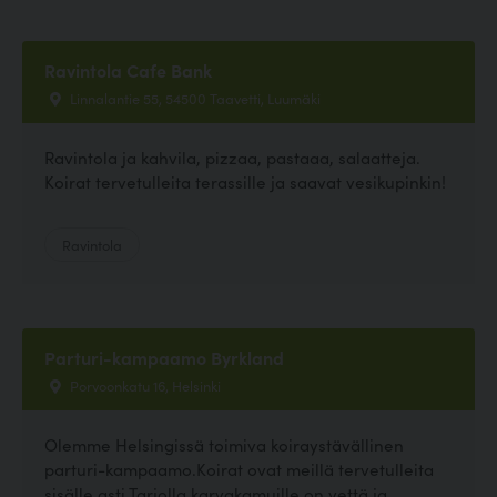
Ravintola Cafe Bank
Linnalantie 55, 54500 Taavetti, Luumäki
Ravintola ja kahvila, pizzaa, pastaaa, salaatteja.
Koirat tervetulleita terassille ja saavat vesikupinkin!
Ravintola
Parturi-kampaamo Byrkland
Porvoonkatu 16, Helsinki
Olemme Helsingissä toimiva koiraystävällinen
parturi-kampaamo.Koirat ovat meillä tervetulleita
sisälle asti.Tarjolla karvakamuille on vettä ja