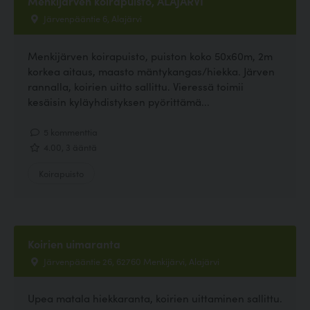
Menkijärven koirapuisto, ALAJÄRVI
Järvenpääntie 6, Alajärvi
Menkijärven koirapuisto, puiston koko 50x60m, 2m
korkea aitaus, maasto mäntykangas/hiekka. Järven
rannalla, koirien uitto sallittu. Vieressä toimii
kesäisin kyläyhdistyksen pyörittämä...
5 kommenttia
4.00, 3 ääntä
Koirapuisto
Koirien uimaranta
Järvenpääntie 26, 62760 Menkijärvi, Alajärvi
Upea matala hiekkaranta, koirien uittaminen sallittu.