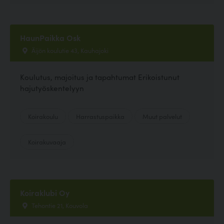
HaunPaikka Osk
Äijön koulutie 43, Kauhajoki
Koulutus, majoitus ja tapahtumat Erikoistunut
hajutyöskentelyyn
Koirakoulu
Harrastuspaikka
Muut palvelut
Koirakuvaaja
Koiraklubi Oy
Tehontie 21, Kouvola