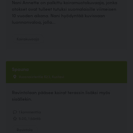
Nani Annette on palkittu koiramuotokuvaaja, jonka
otokset ovat tulleet tutuksi suomalaisille viimeisen
10 vuoden aikana. Nani hyödyntää kuvissaan
luonnonvaloa, jolla...
Koirakuvaaja
Spauna
Vuosnaistentie 623, Kustavi
Ravintolaan pääsee koirat terassin lisäksi myös
sisällekin.
1 kommenttia
5.00, 1 ääntä
Ravintola