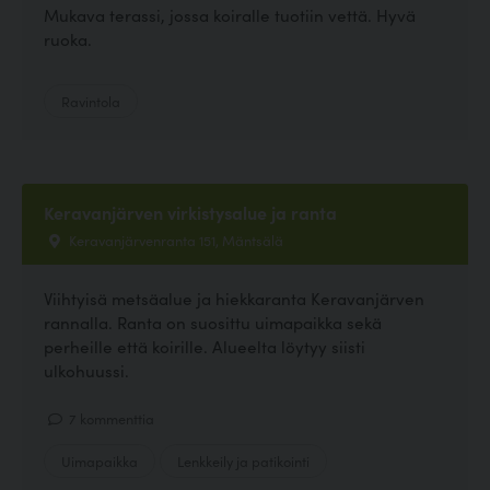
Mukava terassi, jossa koiralle tuotiin vettä. Hyvä
ruoka.
Ravintola
Keravanjärven virkistysalue ja ranta
Keravanjärvenranta 151, Mäntsälä
Viihtyisä metsäalue ja hiekkaranta Keravanjärven
rannalla. Ranta on suosittu uimapaikka sekä
perheille että koirille. Alueelta löytyy siisti
ulkohuussi.
7 kommenttia
Uimapaikka
Lenkkeily ja patikointi