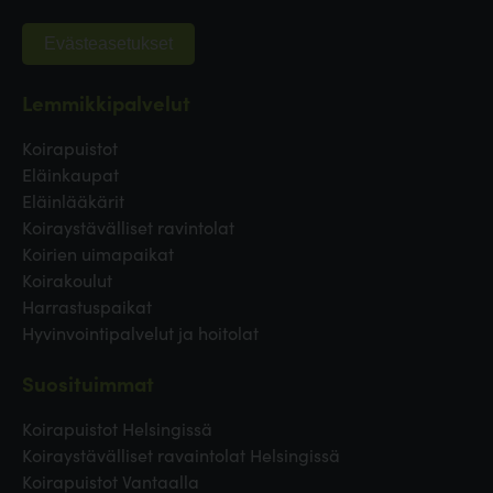
Evästeasetukset
Lemmikkipalvelut
Koirapuistot
Eläinkaupat
Eläinlääkärit
Koiraystävälliset ravintolat
Koirien uimapaikat
Koirakoulut
Harrastuspaikat
Hyvinvointipalvelut ja hoitolat
Suosituimmat
Koirapuistot Helsingissä
Koiraystävälliset ravaintolat Helsingissä
Koirapuistot Vantaalla