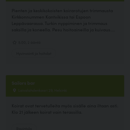
Pienten ja keskikokoisten koirarotujen trimmausta
Kirkkonnummen Kantvikissa tai Espoon
Leppävaarassa. Turkin nyppiminen ja trimmaus
saksilla ja koneella. Pesu hoitoaineilla ja kuivaus....
5.00, 2 ääntä
Hyvinvointi ja hoitolat
Sailors bar
Laivalahdenkaari 29, Helsinki
Koirat ovat tervetulleita myös sisälle aina iltaan asti.
Klo 21 jälkeen koirat vain terassilla.
Ravintola