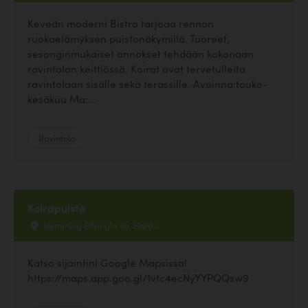
Keveän moderni Bistro tarjoaa rennon
ruokaelämyksen puistonäkymillä. Tuoreet,
sesonginmukaiset annokset tehdään kokonaan
ravintolan keittiössä. Koirat ovat tervetulleita
ravintolaan sisälle sekä terassille. Avoinna:touko-
kesäkuu Ma:...
Ravintola
Koirapuisto
Hemming ElfvingIn tie, Hanko
Katso sijaintini Google Mapsissa!
https://maps.app.goo.gl/1vtc4ecNyYYPQQsw9