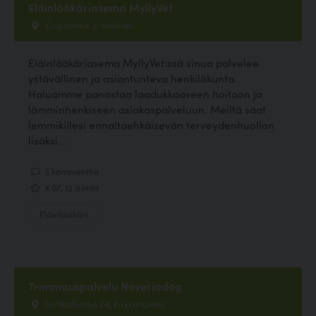
Eläinlääkäriasema MyllyVet
Kiviparintie 2, Helsinki
Eläinlääkäriasema MyllyVet:ssä sinua palvelee
ystävällinen ja asiantunteva henkilökunta.
Haluamme panostaa laadukkaaseen hoitoon ja
lämminhenkiseen asiakaspalveluun. Meiltä saat
lemmikillesi ennaltaehkäisevän terveydenhuollon
lisäksi...
3 kommenttia
4.67, 12 ääntä
Eläinlääkäri
Trimmauspalvelu Noveriadog
Ristikalliontie 24, Kirkkonummi