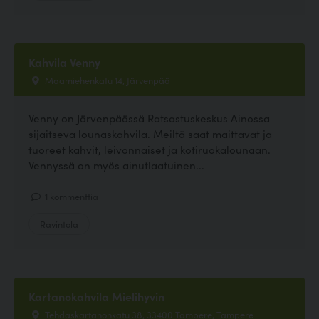
Kahvila Venny
Maamiehenkatu 14, Järvenpää
Venny on Järvenpäässä Ratsastuskeskus Ainossa
sijaitseva lounaskahvila. Meiltä saat maittavat ja
tuoreet kahvit, leivonnaiset ja kotiruokalounaan.
Vennyssä on myös ainutlaatuinen...
1 kommenttia
Ravintola
Kartanokahvila Mielihyvin
Tehdaskartanonkatu 38, 33400 Tampere, Tampere