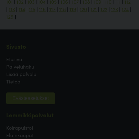
101
|
102
|
103
|
104
|
105
|
106
|
107
|
108
|
109
|
110
|
111
|
112
|
113
|
114
|
115
|
116
|
117
|
118
|
119
|
120
|
121
|
122
|
123
|
124
|
125
]
Sivusto
Etusivu
Palveluhaku
Lisää palvelu
Tietoa
Evästeasetukset
Lemmikkipalvelut
Koirapuistot
Eläinkaupat