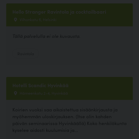
Hello Stranger Ravintola ja cocktailbaari
Vilhonkatu 6, Helsinki
Tällä palvelulla ei ole kuvausta.
Ravintola
Hotelli Scandic Hyvinkää
Hämeenkatu 2-4, Hyvinkää
Koirien vuoksi saa aikaistettua sisäänkirjausta ja
myöhemmän uloskirjauksen. (Itse olin kahden
päivän seminaarissa Hyvinkäällä) Koko henkilökunta
kyselee aidosti kuulumisia ja...