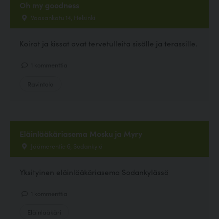
Oh my goodness
Vaasankatu 14, Helsinki
Koirat ja kissat ovat tervetulleita sisälle ja terassille.
1 kommenttia
Ravintola
Eläinlääkäriasema Mosku ja Myry
Jäämerentie 6, Sodankylä
Yksityinen eläinlääkäriasema Sodankylässä
1 kommenttia
Eläinlääkäri