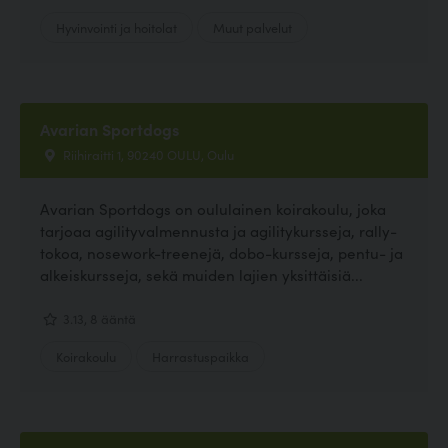
Hyvinvointi ja hoitolat
Muut palvelut
Avarian Sportdogs
Riihiraitti 1, 90240 OULU, Oulu
Avarian Sportdogs on oululainen koirakoulu, joka
tarjoaa agilityvalmennusta ja agilitykursseja, rally-
tokoa, nosework-treenejä, dobo-kursseja, pentu- ja
alkeiskursseja, sekä muiden lajien yksittäisiä...
3.13, 8 ääntä
Koirakoulu
Harrastuspaikka