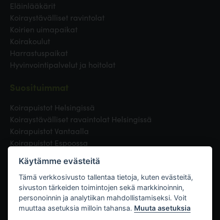
Eläinlääkärit
Koiraystävälliset ravintolat
Koirien uimapaikat
Koirakoulut
Harrastuspaikat
Hyvinvointipalvelut ja hoitolat
Suosituimmat
Koirapuistot Helsingissä
Koiraystävälliset ravaintolat Helsingissä
Koirapuistot Vantaalla
Koirapuistot Espoossa
Koirapuistot Turussa
Käytämme evästeitä
Eläinlääkäri Helsingissä
Koirapuistot Tampereella
Tämä verkkosivusto tallentaa tietoja, kuten evästeitä,
sivuston tärkeiden toimintojen sekä markkinoinnin,
personoinnin ja analytiikan mahdollistamiseksi. Voit
Linkit
muuttaa asetuksia milloin tahansa.
Muuta asetuksia