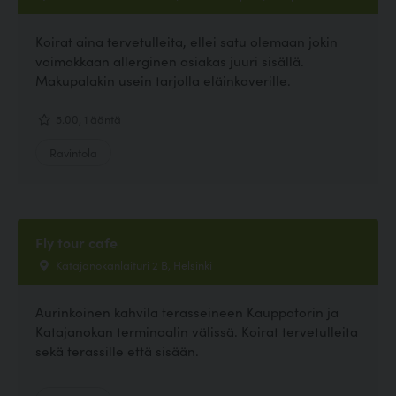
Koirat aina tervetulleita, ellei satu olemaan jokin
voimakkaan allerginen asiakas juuri sisällä.
Makupalakin usein tarjolla eläinkaverille.
5.00, 1 ääntä
Ravintola
Fly tour cafe
Katajanokanlaituri 2 B, Helsinki
Aurinkoinen kahvila terasseineen Kauppatorin ja
Katajanokan terminaalin välissä. Koirat tervetulleita
sekä terassille että sisään.