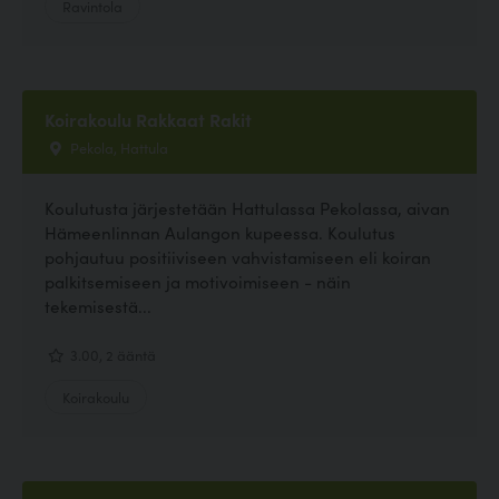
Ravintola
Koirakoulu Rakkaat Rakit
Pekola, Hattula
Koulutusta järjestetään Hattulassa Pekolassa, aivan
Hämeenlinnan Aulangon kupeessa. Koulutus
pohjautuu positiiviseen vahvistamiseen eli koiran
palkitsemiseen ja motivoimiseen - näin
tekemisestä...
3.00, 2 ääntä
Koirakoulu