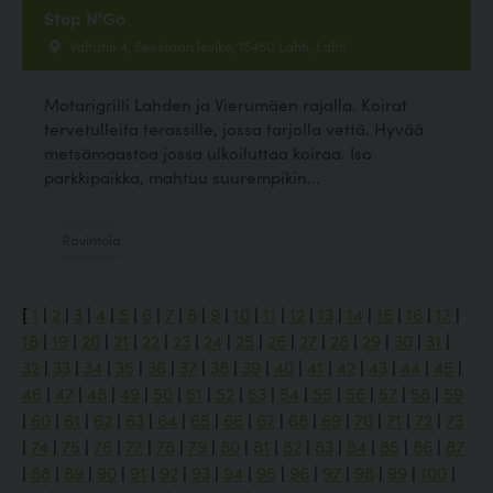
Stop N'Go
Valtatie 4, Seestaan levike, 15460 Lahti, Lahti
Motarigrilli Lahden ja Vierumäen rajalla. Koirat
tervetulleita terassille, jossa tarjolla vettä. Hyvää
metsämaastoa jossa ulkoiluttaa koiraa. Iso
parkkipaikka, mahtuu suurempikin...
Ravintola
[
1
|
2
|
3
|
4
|
5
|
6
|
7
|
8
|
9
|
10
|
11
|
12
|
13
|
14
|
15
|
16
|
17
|
18
|
19
|
20
|
21
|
22
|
23
|
24
|
25
|
26
|
27
|
28
|
29
|
30
|
31
|
32
|
33
|
34
|
35
|
36
|
37
|
38
|
39
|
40
|
41
|
42
|
43
|
44
|
45
|
46
|
47
|
48
|
49
|
50
|
51
|
52
|
53
|
54
|
55
|
56
|
57
|
58
|
59
|
60
|
61
|
62
|
63
|
64
|
65
|
66
|
67
|
68
|
69
|
70
|
71
|
72
|
73
|
74
|
75
|
76
|
77
|
78
|
79
|
80
|
81
|
82
|
83
|
84
|
85
|
86
|
87
|
88
|
89
|
90
|
91
|
92
|
93
|
94
|
95
|
96
|
97
|
98
|
99
|
100
|