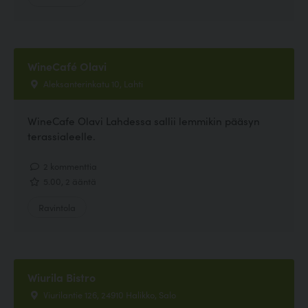
WineCafé Olavi
Aleksanterinkatu 10, Lahti
WineCafe Olavi Lahdessa sallii lemmikin pääsyn
terassialeelle.
2 kommenttia
5.00, 2 ääntä
Ravintola
Wiurila Bistro
Viurilantie 126, 24910 Halikko, Salo