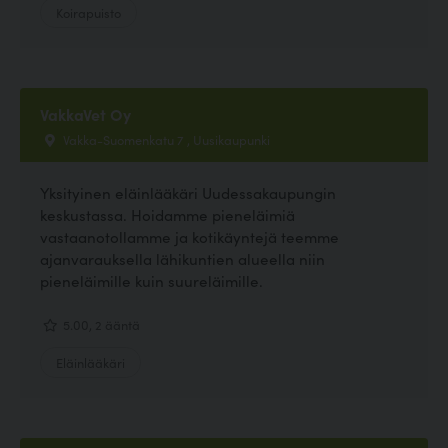
Koirapuisto
VakkaVet Oy
Vakka-Suomenkatu 7 , Uusikaupunki
Yksityinen eläinlääkäri Uudessakaupungin
keskustassa. Hoidamme pieneläimiä
vastaanotollamme ja kotikäyntejä teemme
ajanvarauksella lähikuntien alueella niin
pieneläimille kuin suureläimille.
5.00, 2 ääntä
Eläinlääkäri