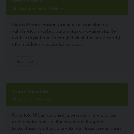
Raw \'n More
Lauttasaarentie 4, Helsinki
Raw’n Moren makeat ja suolaiset raakaherkut
valmistetaan korkealaatuisista raaka-aineista. Ne
ovat sekä gluteenittomia (Keliakialiiton sertifikaatti)
että maidottomia. Lisäksi ne ovat...
Ravintola
Urban Ravintola
Puijonkatu 15, Kuopio
Ravintola Urban on pieni ja persoonallinen, vähän
erilainen lounas- ja tilausravintola Kuopion
keskustassa, vanhassa arvokiinteistössä, aivan torin