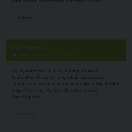
tuntumassa. Arvostamme puhdasta ruokaa,...
Ravintola
Kaiku training
Ruokosmetsänkatu 12, Lempäälä
Agilityvalmennusta ja arjen taitoja koiraa
kuunnellen. Kaiku training toimii pääasiassa
Tampereen seudulla, mutta koulutuksia järjestetään
ympäri Suomea. Agilityn viikkokoulutukset
SportDogPark...
Koirakoulu