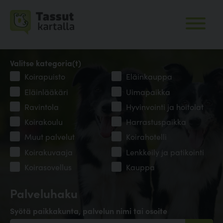
Valitse kategoria(t)
Koirapuisto
Eläinkauppa
Eläinlääkäri
Uimapaikka
Ravintola
Hyvinvointi ja hoitolat
Koirakoulu
Harrastuspaikka
Muut palvelut
Koirahotelli
Koirakuvaaja
Lenkkeily ja patikointi
Koirasovellus
Kauppa
Palveluhaku
Syötä paikkakunta, palvelun nimi tai osoite