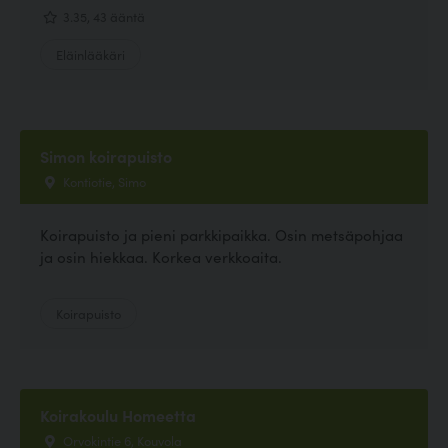
3.35, 43 ääntä
Eläinlääkäri
Simon koirapuisto
Kontiotie, Simo
Koirapuisto ja pieni parkkipaikka. Osin metsäpohjaa
ja osin hiekkaa. Korkea verkkoaita.
Koirapuisto
Koirakoulu Homeetta
Orvokintie 6, Kouvola