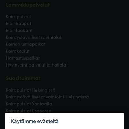
Lemmikkipalvelut
Koirapuistot
Eläinkaupat
Eläinlääkärit
Koiraystävälliset ravintolat
Koirien uimapaikat
Koirakoulut
Harrastuspaikat
Hyvinvointipalvelut ja hoitolat
Suosituimmat
Koirapuistot Helsingissä
Koiraystävälliset ravaintolat Helsingissä
Koirapuistot Vantaalla
Koirapuistot Espoossa
Koirapuistot Turussa
Käytämme evästeitä
Eläinlääkäri Helsingissä