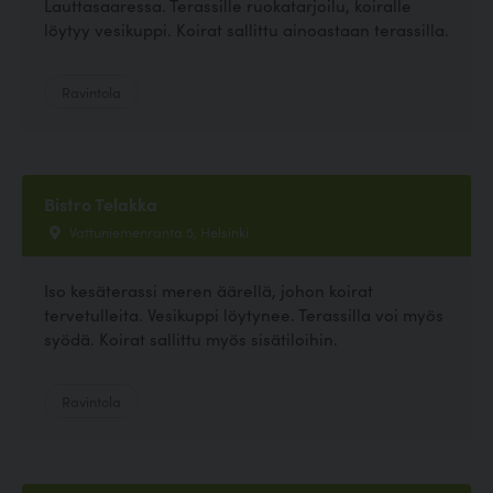
Lauttasaaressa. Terassille ruokatarjoilu, koiralle
löytyy vesikuppi. Koirat sallittu ainoastaan terassilla.
Ravintola
Bistro Telakka
Vattuniemenranta 5, Helsinki
Iso kesäterassi meren äärellä, johon koirat
tervetulleita. Vesikuppi löytynee. Terassilla voi myös
syödä. Koirat sallittu myös sisätiloihin.
Ravintola