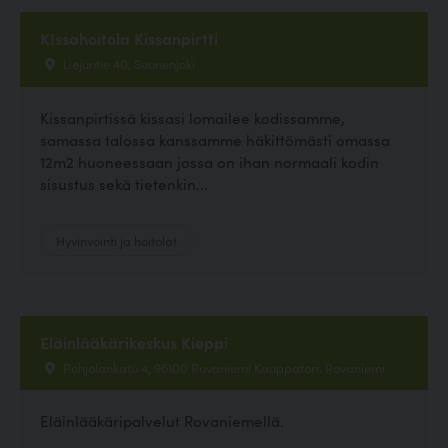
KIssahoitola Kissanpirtti
Liejuntie 40, Suonenjoki
Kissanpirtissä kissasi lomailee kodissamme,
samassa talossa kanssamme häkittömästi omassa
12m2 huoneessaan jossa on ihan normaali kodin
sisustus sekä tietenkin...
Hyvinvointi ja hoitolat
Eläinlääkärikeskus Kieppi
Pohjolankatu 4, 96100 Rovaniemi Kauppatori, Rovaniemi
Eläinlääkäripalvelut Rovaniemellä.