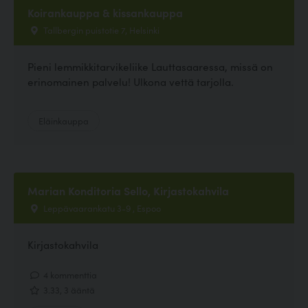
Koirankauppa & kissankauppa
Tallbergin puistotie 7, Helsinki
Pieni lemmikkitarvikeliike Lauttasaaressa, missä on
erinomainen palvelu! Ulkona vettä tarjolla.
Eläinkauppa
Marian Konditoria Sello, Kirjastokahvila
Leppävaarankatu 3-9 , Espoo
Kirjastokahvila
4 kommenttia
3.33, 3 ääntä