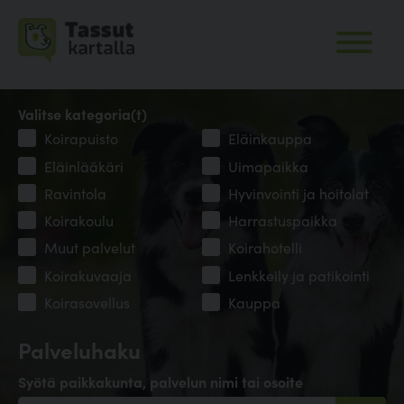
Valitse kategoria(t)
Koirapuisto
Eläinkauppa
Eläinlääkäri
Uimapaikka
Ravintola
Hyvinvointi ja hoitolat
Koirakoulu
Harrastuspaikka
Muut palvelut
Koirahotelli
Koirakuvaaja
Lenkkeily ja patikointi
Koirasovellus
Kauppa
Palveluhaku
Syötä paikkakunta, palvelun nimi tai osoite