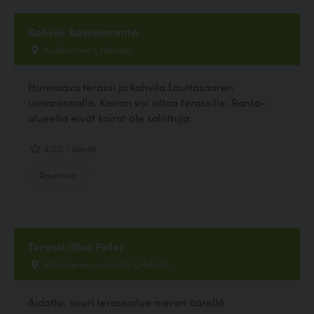
Kahvila Kasinonranta
Kuikkarinne 1, Helsinki
Hurmaava terassi ja kahvila Lauttasaaren
uimarannalla. Koiran voi ottaa terassille. Ranta-
alueella eivät koirat ole sallittuja.
4.00, 1 ääntä
Ravintola
Terassi/Blue Peter
Vattuniemen puistotie 1, Helsinki
Aidattu, suuri terassialue meren äärellä