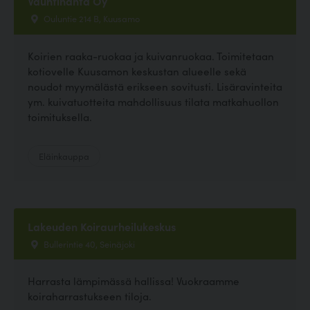
Vauhtihäntä Oy
Ouluntie 214 B, Kuusamo
Koirien raaka-ruokaa ja kuivanruokaa. Toimitetaan
kotiovelle Kuusamon keskustan alueelle sekä
noudot myymälästä erikseen sovitusti. Lisäravinteita
ym. kuivatuotteita mahdollisuus tilata matkahuollon
toimituksella.
Eläinkauppa
Lakeuden Koiraurheilukeskus
Bullerintie 40, Seinäjoki
Harrasta lämpimässä hallissa! Vuokraamme
koiraharrastukseen tiloja.