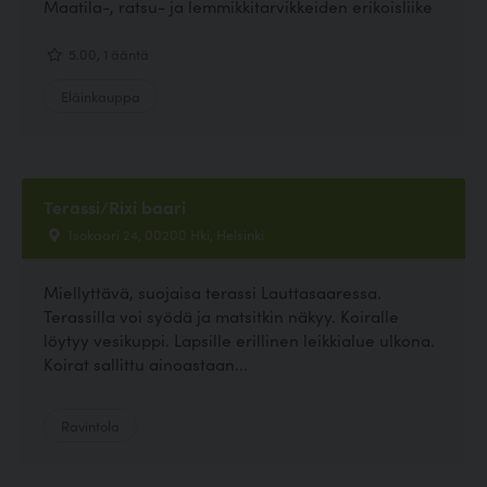
Maatila-, ratsu- ja lemmikkitarvikkeiden erikoisliike
5.00, 1 ääntä
Eläinkauppa
Terassi/Rixi baari
Isokaari 24, 00200 Hki, Helsinki
Miellyttävä, suojaisa terassi Lauttasaaressa.
Terassilla voi syödä ja matsitkin näkyy. Koiralle
löytyy vesikuppi. Lapsille erillinen leikkialue ulkona.
Koirat sallittu ainoastaan...
Ravintola