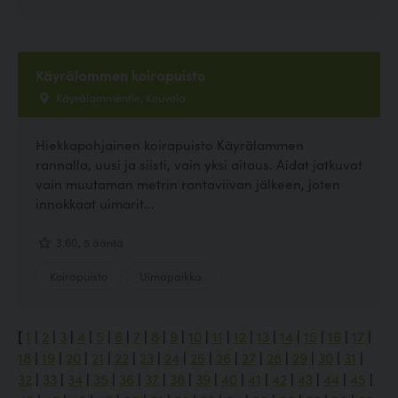
Käyrälammen koirapuisto
Käyrälammentie, Kouvola
Hiekkapohjainen koirapuisto Käyrälammen
rannalla, uusi ja siisti, vain yksi aitaus. Aidat jatkuvat
vain muutaman metrin rantaviivan jälkeen, joten
innokkaat uimarit...
3.60, 5 ääntä
Koirapuisto
Uimapaikka
[
1
|
2
|
3
|
4
|
5
|
6
|
7
|
8
|
9
|
10
|
11
|
12
|
13
|
14
|
15
|
16
|
17
|
18
|
19
|
20
|
21
|
22
|
23
|
24
|
25
|
26
|
27
|
28
|
29
|
30
|
31
|
32
|
33
|
34
|
35
|
36
|
37
|
38
|
39
|
40
|
41
|
42
|
43
|
44
|
45
|