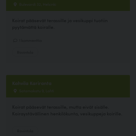
Bulevardi 32, Helsinki
Koirat pääsevät terassille ja vesikuppi tuotiin
pyytämättä koiralle.
1 kommenttia
Ravintola
Kahvila Kariranta
Satamakatu 9, Lahti
Koirat pääsevät terassille, mutta eivät sisälle.
Koiraystävällinen henkilökunta, vesikuppeja koirille.
Ravintola