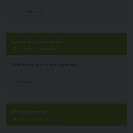
Harrastuspaikka
Lemmikkipalvelukeskus
Hynniläntie 81, Kuortane
Tällä palvelulla ei ole kuvausta.
Koirakoulu
Kotieläintarvike
Pohjankaari 4, Seinäjoki