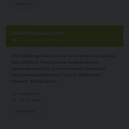
Ravintola
Eläinlääkäripalvelu Valo
Kuninkojankaari 26 B, Turku
Eläinlääkäripalvelu Valossa toimii yhteistyössä kaksi
eläinlääkäriä. Panostamme laadukkaaseen
terveydenhuoltoon ja kiireettömään palveluun.
Tarjoamme kotikäyntejä Turun ja lähikuntien
alueella. Meillä asioit...
1 kommenttia
3.13, 45 ääntä
Eläinlääkäri