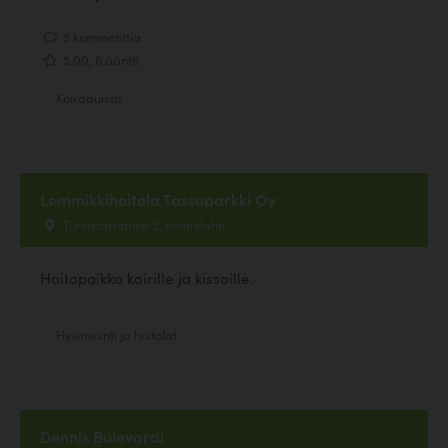
5 kommenttia
5.00, 6 ääntä
Koirapuisto
Lemmikkihoitola Tassuparkki Oy
Turkistarhantie 5, Kontiolahti
Hoitopaikka koirille ja kissoille.
Hyvinvointi ja hoitolat
Dennis Bulevardi