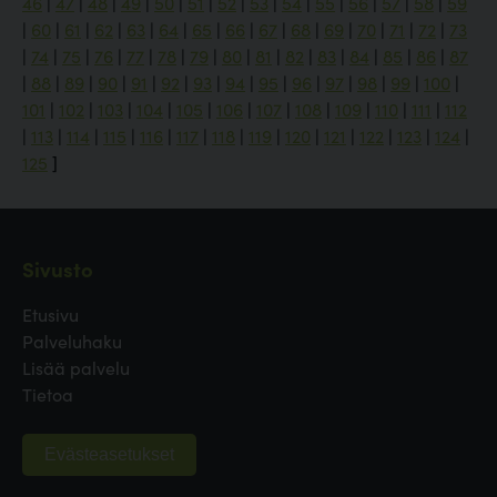
46
|
47
|
48
|
49
|
50
|
51
|
52
|
53
|
54
|
55
|
56
|
57
|
58
|
59
|
60
|
61
|
62
|
63
|
64
|
65
|
66
|
67
|
68
|
69
|
70
|
71
|
72
|
73
|
74
|
75
|
76
|
77
|
78
|
79
|
80
|
81
|
82
|
83
|
84
|
85
|
86
|
87
|
88
|
89
|
90
|
91
|
92
|
93
|
94
|
95
|
96
|
97
|
98
|
99
|
100
|
101
|
102
|
103
|
104
|
105
|
106
|
107
|
108
|
109
|
110
|
111
|
112
|
113
|
114
|
115
|
116
|
117
|
118
|
119
|
120
|
121
|
122
|
123
|
124
|
125
]
Sivusto
Etusivu
Palveluhaku
Lisää palvelu
Tietoa
Evästeasetukset