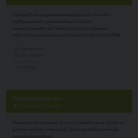
Tuloksellista ongelmakoirakoulutusta Korialla.
agilityopetusta ja koirankoulutustilat.
www.homeetta.net Video koulutustuloksesta
https://www.youtube.com/watch?v=6lwt2uzMTN0
2 kommenttia
2.00, 4 ääntä
Koirakoulu
Paraisten koirapuisto
Puustellintie , Parainen
Paraisten koirapuisto on suuri aidattu alue missä on
pienille koirille oma puoli. Isolla puolella on myös
metsää ja sieltä on...