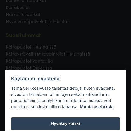
Koirien uimapaikat
Koirakoulut
Harrastuspaikat
Hyvinvointipalvelut ja hoitolat
Suosituimmat
Koirapuistot Helsingissä
Koiraystävälliset ravaintolat Helsingissä
Koirapuistot Vantaalla
Koirapuistot Espoossa
Koirapuistot Turussa
Käytämme evästeitä
Eläinlääkäri Helsingissä
Koirapuistot Tampereella
Tämä verkkosivusto tallentaa tietoja, kuten evästeitä,
sivuston tärkeiden toimintojen sekä markkinoinnin,
personoinnin ja analytiikan mahdollistamiseksi. Voit
Linkit
muuttaa asetuksia milloin tahansa.
Muuta asetuksia
Hyväksy kaikki