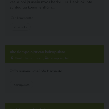
vesikuppi ja usein myös herkkuluu. Henkilökunta
suhtautuu koiriin erittäin...
1 kommenttia
Ravintola
Äkäslompolojärven koirapuisto
Sivulantien varressa, Äkäslompolo, Kolari
Tällä palvelulla ei ole kuvausta.
Koirapuisto