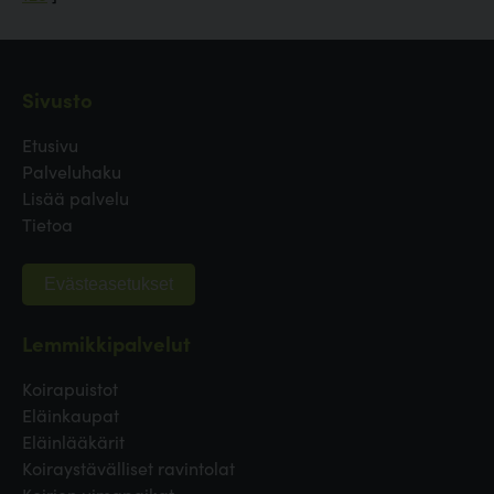
Sivusto
Etusivu
Palveluhaku
Lisää palvelu
Tietoa
Evästeasetukset
Lemmikkipalvelut
Koirapuistot
Eläinkaupat
Eläinlääkärit
Koiraystävälliset ravintolat