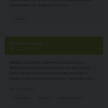
pidempään! Ma: Suljettu Ti: Lunch...
Ravintola
Nallikari Lomakylä
Leiritie 10, Oulu
Nallikari Lomakylä sijaitsee kauniilla paikalla
Nallikarin kuuluisan uimarannan vierellä lähellä
Oulun keskustaa ja toivottaa kaikki lemmikkien
kanssa matkustavat tervetulleiksi! Lemmikit ovat...
5.00, 2 ääntä
Koirapuisto
Ravintola
Harrastuspaikka