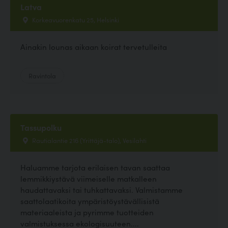
Latva
Korkeavuorenkatu 25, Helsinki
Ainakin lounas aikaan koirat tervetulleita
Ravintola
Tassupolku
Rautialantie 216 (Yrittäjä-talo), Vesilahti
Haluamme tarjota erilaisen tavan saattaa
lemmikkiystävä viimeiselle matkalleen
haudattavaksi tai tuhkattavaksi. Valmistamme
saattolaatikoita ympäristöystävällisistä
materiaaleista ja pyrimme tuotteiden
valmistuksessa ekologisuuteen....