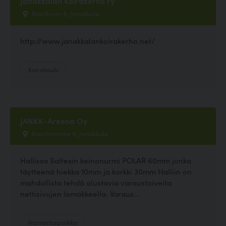
Janakkalan Koirakerho ry
Rastikaari 8, Janakkala
http://www.janakkalankoirakerho.net/
Koirakoulu
JANKK-Areena Oy
Kiianlinnantie 11, Janakkala
Hallissa Saltexin keinonurmi POLAR 60mm jonka
täytteenä hiekka 10mm ja korkki 30mm Halliin on
mahdollista tehdä alustavia varaustoiveita
nettisivujen lomakkeella. Varaus...
Harrastuspaikka