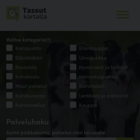
Valitse kategoria(t)
Koirapuisto
Eläinkauppa
Eläinlääkäri
Uimapaikka
Ravintola
Hyvinvointi ja hoitolat
Koirakoulu
Harrastuspaikka
Muut palvelut
Koirahotelli
Koirakuvaaja
Lenkkeily ja patikointi
Koirasovellus
Kauppa
Palveluhaku
Syötä paikkakunta, palvelun nimi tai osoite