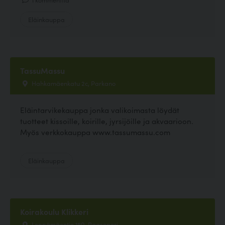
Eläinkauppa
TassuMassu
Hahkamäenkatu 2c, Parkano
Eläintarvikekauppa jonka valikoimasta löydät
tuotteet kissoille, koirille, jyrsijöille ja akvaarioon.
Myös verkkokauppa www.tassumassu.com
Eläinkauppa
Koirakoulu Klikkeri
Leppämäentie 150, Raasepori