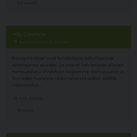
Koirahotelli
M&J Caketeria
Runeberginkatu 32, Helsinki
Koiraystäväiset ovat tervetulleita kahvilaamme
omistajansa seuraksi (ja saavat halutessaan pienen
herkkupalan).\r\nArkisin tarjoamme aamupuuroa ja
lounaaksi tuoreista raaka-aineista paikan päällä
valmistettua...
5.00, 6 ääntä
Ravintola