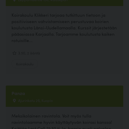
Koirakoulu Klikkeri tarjoaa tutkittuun tietoon ja
positiiviseen vahvistamiseen perustuvaa koirien
koulutusta Länsi-Uudellamaalla. Kurssit järjestetään
pääasiassa Karjaalla. Tarjoamme koulutusta kaiken
rotuisille...
3.50, 2 ääntä
Koirakoulu
Panza
Ajurinkatu 26, Kuopio
Meksikolainen ravintola. Voit myös tulla
ravintolaamme hyvin käyttäytyvän koirasi kanssa!
Keittiön Last Call 21:30 ti-la, baarin puoli palvelee