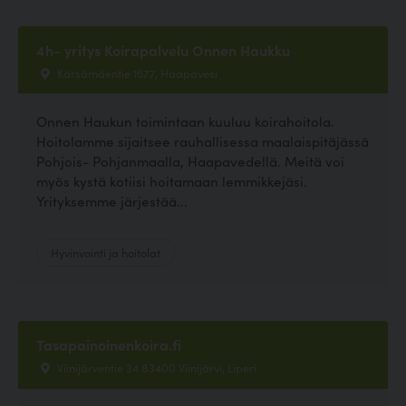
4h- yritys Koirapalvelu Onnen Haukku
Kärsämäentie 1677, Haapavesi
Onnen Haukun toimintaan kuuluu koirahoitola.
Hoitolamme sijaitsee rauhallisessa maalaispitäjässä
Pohjois- Pohjanmaalla, Haapavedellä. Meitä voi
myös kystä kotiisi hoitamaan lemmikkejäsi.
Yrityksemme järjestää...
Hyvinvointi ja hoitolat
Tasapainoinenkoira.fi
Viinijärventie 34 83400 Viinijärvi, Liperi