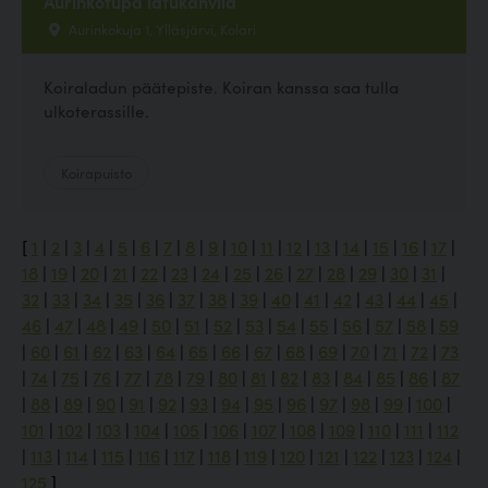
Aurinkotupa latukahvila
Aurinkokuja 1, Ylläsjärvi, Kolari
Koiraladun päätepiste. Koiran kanssa saa tulla
ulkoterassille.
Koirapuisto
[
1
|
2
|
3
|
4
|
5
|
6
|
7
|
8
|
9
|
10
|
11
|
12
|
13
|
14
|
15
|
16
|
17
|
18
|
19
|
20
|
21
|
22
|
23
|
24
|
25
|
26
|
27
|
28
|
29
|
30
|
31
|
32
|
33
|
34
|
35
|
36
|
37
|
38
|
39
|
40
|
41
|
42
|
43
|
44
|
45
|
46
|
47
|
48
|
49
|
50
|
51
|
52
|
53
|
54
|
55
|
56
|
57
|
58
|
59
|
60
|
61
|
62
|
63
|
64
|
65
|
66
|
67
|
68
|
69
|
70
|
71
|
72
|
73
|
74
|
75
|
76
|
77
|
78
|
79
|
80
|
81
|
82
|
83
|
84
|
85
|
86
|
87
|
88
|
89
|
90
|
91
|
92
|
93
|
94
|
95
|
96
|
97
|
98
|
99
|
100
|
101
|
102
|
103
|
104
|
105
|
106
|
107
|
108
|
109
|
110
|
111
|
112
|
113
|
114
|
115
|
116
|
117
|
118
|
119
|
120
|
121
|
122
|
123
|
124
|
125
]