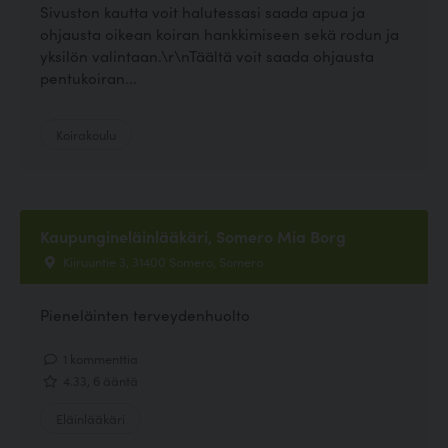
Sivuston kautta voit halutessasi saada apua ja
ohjausta oikean koiran hankkimiseen sekä rodun ja
yksilön valintaan.\r\nTäältä voit saada ohjausta
pentukoiran...
Koirakoulu
Kaupungineläinlääkäri, Somero Mia Borg
Kiiruuntie 3, 31400 Somero, Somero
Pieneläinten terveydenhuolto
1 kommenttia
4.33, 6 ääntä
Eläinlääkäri