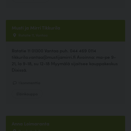
Musti ja Mirri Tikkurila
Ratatie 11, Vantaa
Ratatie 11 01300 Vantaa puh. 044 469 0114
tikkurila.vantaa@mustijamirri.fi Avoinna: ma-pe 9-
21, la 9-18, su 12-18 Myymälä sijaitsee kauppakeskus
Dixissä.
1 kommenttia
Eläinkauppa
Anna Loimaranta
Purokatu 3, Raisio