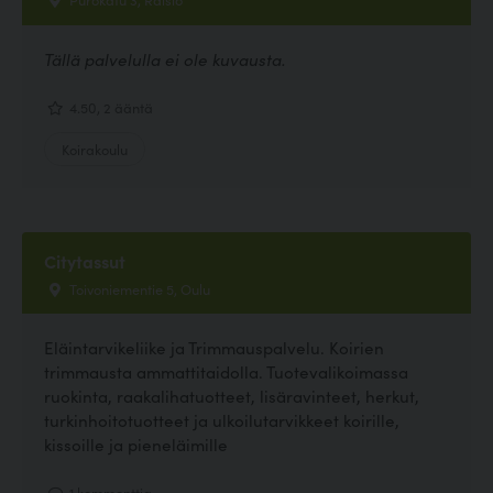
Tällä palvelulla ei ole kuvausta.
4.50, 2 ääntä
Koirakoulu
Citytassut
Toivoniementie 5, Oulu
Eläintarvikeliike ja Trimmauspalvelu. Koirien
trimmausta ammattitaidolla. Tuotevalikoimassa
ruokinta, raakalihatuotteet, lisäravinteet, herkut,
turkinhoitotuotteet ja ulkoilutarvikkeet koirille,
kissoille ja pieneläimille
1 kommenttia