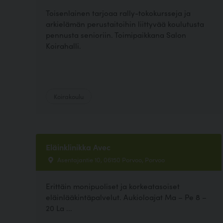
Toisenlainen tarjoaa rally-tokokursseja ja
arkielämän perustaitoihin liittyvää koulutusta
pennusta senioriin. Toimipaikkana Salon
Koirahalli.
Koirakoulu
Eläinklinikka Avec
Asentajantie 10, 06150 Porvoo, Porvoo
Erittäin monipuoliset ja korkeatasoiset
eläinlääkintäpalvelut. Aukioloajat Ma – Pe 8 –
20 La ...