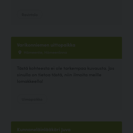
Ravintola
Varikonniemen uittopaikka
Hämeentie, Hämeenlinna
Tästä kohteesta ei ole tarkempaa kuvausta. Jos
sinulla on tietoa tästä, niin ilmoita meille
lomakkeella!
Uimapaikka
Kunnaneläinlääkäri Juva