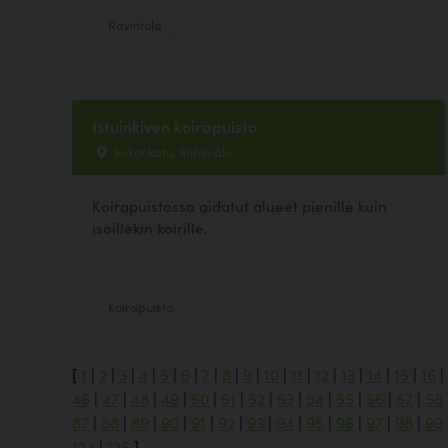
Ravintola
Istuinkiven koirapuisto
kokonkatu, Riihimäki
Koirapuistossa aidatut alueet pienille kuin
isoillekin koirille.
Koirapuisto
[
1
|
2
|
3
|
4
|
5
|
6
|
7
|
8
|
9
|
10
|
11
|
12
|
13
|
14
|
15
|
16
|
46
|
47
|
48
|
49
|
50
|
51
|
52
|
53
|
54
|
55
|
56
|
57
|
58
87
|
88
|
89
|
90
|
91
|
92
|
93
|
94
|
95
|
96
|
97
|
98
|
99
124
|
125
]