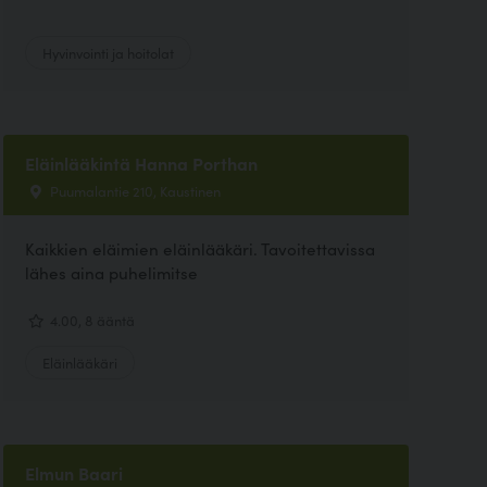
Hyvinvointi ja hoitolat
Eläinlääkintä Hanna Porthan
Puumalantie 210, Kaustinen
Kaikkien eläimien eläinlääkäri. Tavoitettavissa
lähes aina puhelimitse
4.00, 8 ääntä
Eläinlääkäri
Elmun Baari