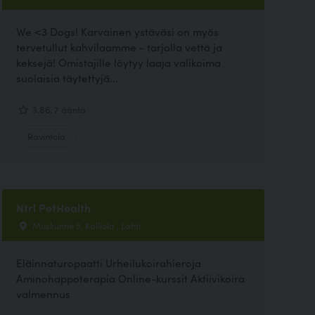
We <3 Dogs! Karvainen ystäväsi on myös
tervetullut kahvilaamme - tarjolla vettä ja
keksejä! Omistajille löytyy laaja valikoima
suolaisia täytettyjä...
3.86, 7 ääntä
Ravintola
Ntrl PetHealth
Muskuntie 5, Kalliola , Lahti
Eläinnaturopaatti Urheilukoirahieroja
Aminohappoterapia Online-kurssit Aktiivikoira
valmennus