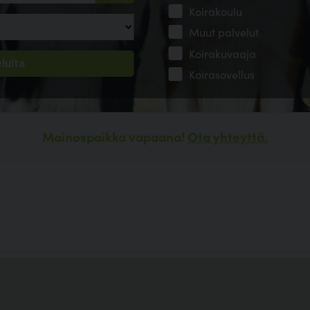
Koirakoulu
Muut palvelut
Koirakuvaaja
Koirasovellus
Mainospaikka vapaana!
Ota yhteyttä.