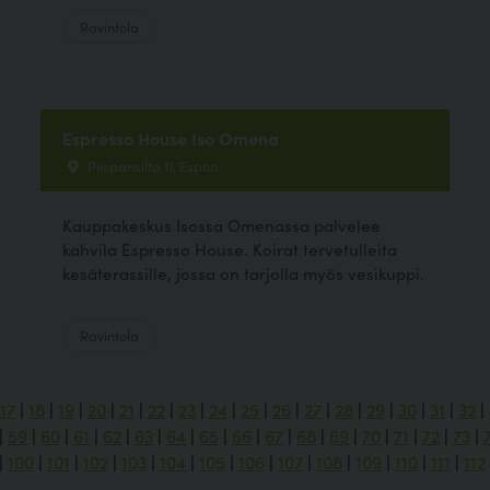
Ravintola
Espresso House Iso Omena
Piispansilta 11, Espoo
Kauppakeskus Isossa Omenassa palvelee
kahvila Espresso House. Koirat tervetulleita
kesäterassille, jossa on tarjolla myös vesikuppi.
Ravintola
17
|
18
|
19
|
20
|
21
|
22
|
23
|
24
|
25
|
26
|
27
|
28
|
29
|
30
|
31
|
32
|
|
59
|
60
|
61
|
62
|
63
|
64
|
65
|
66
|
67
|
68
|
69
|
70
|
71
|
72
|
73
|
|
100
|
101
|
102
|
103
|
104
|
105
|
106
|
107
|
108
|
109
|
110
|
111
|
112