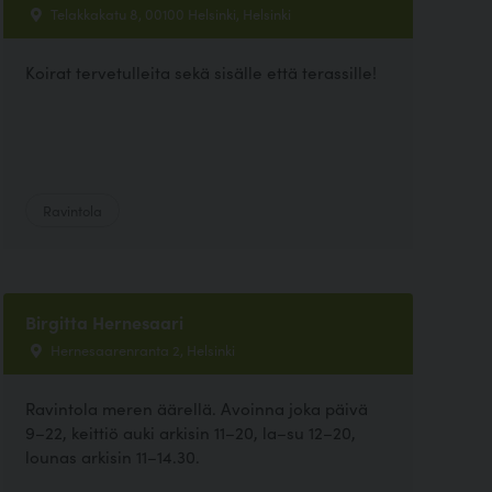
Telakkakatu 8, 00100 Helsinki, Helsinki
Koirat tervetulleita sekä sisälle että terassille!
Ravintola
Birgitta Hernesaari
Hernesaarenranta 2, Helsinki
Ravintola meren äärellä. Avoinna joka päivä
9–22, keittiö auki arkisin 11–20, la–su 12–20,
lounas arkisin 11–14.30.