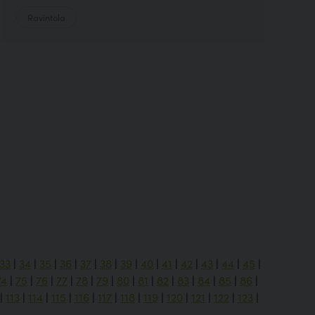
Ravintola
33
|
34
|
35
|
36
|
37
|
38
|
39
|
40
|
41
|
42
|
43
|
44
|
45
|
74
|
75
|
76
|
77
|
78
|
79
|
80
|
81
|
82
|
83
|
84
|
85
|
86
|
|
113
|
114
|
115
|
116
|
117
|
118
|
119
|
120
|
121
|
122
|
123
|