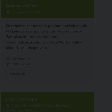
Koirapalvelu Tatsi
Jääkärintie 1, Mikkeli
Käyttäytymistieteeseen pohjautuva koirakoulu
Mikkelissä. Koirapalvelu Tatsi tarjoaa mm. -
Pentukurssi - Arkikäytöskurssi -
Ongelmakoirakoulutus - Nose Work - Rally-
toko - Ulkoilutuspalvelu
1 kommenttia
5.00, 1 ääntä
Koirakoulu
Ciao! Caffe Espa
Pohjois-Esplanadi 29, Galleria Esplanadin
katutasossa, Helsinki