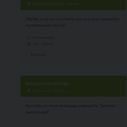
Aleksanterinkatu 15 , Helsinki
Meille ovat tervetulleita niin isot kuin pienetkin
hyvätapaiset koirat!
1 kommenttia
1.00, 1 ääntä
Ravintola
Koivurannan kahvila
Kasarmintie 51, Oulu
Koiralle on oma vesikuppi saatavilla. Tarkista
aukioloajat!