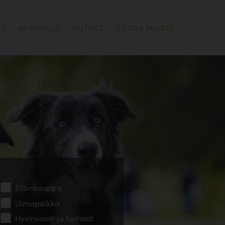
LU
ARTIKKELIT
UUTISET
TIETOA MEISTÄ
Eläinkauppa
Uimapaikka
Hyvinvointi ja hoitolat