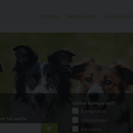
ETUSIVU
PALVELUHAKU
LISÄÄ PALVE
Valitse kategoria(t)
Koirapuisto
mi tai osoite
Eläinlääkäri
Ravintola