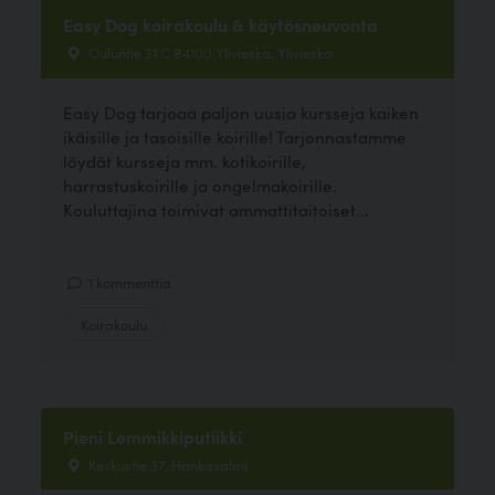
Easy Dog koirakoulu & käytösneuvonta
Ouluntie 31 C 84100 Ylivieska, Ylivieska
Easy Dog tarjoaa paljon uusia kursseja kaiken
ikäisille ja tasoisille koirille! Tarjonnastamme
löydät kursseja mm. kotikoirille,
harrastuskoirille ja ongelmakoirille.
Kouluttajina toimivat ammattitaitoiset...
1 kommenttia
Koirakoulu
Pieni Lemmikkiputiikki
Keskustie 37, Hankasalmi