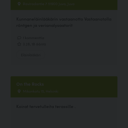
Raviradantie 7 51900 Juva, Juva
Kunnaneläinlääkärin vastaanotto Vastaanotolla
röntgen ja verianalysaatorit
1 kommenttia
3.28, 18 ääntä
Eläinlääkäri
On the Rocks
Mikonkatu 15, Helsinki
Koirat tervetulleita terassille .