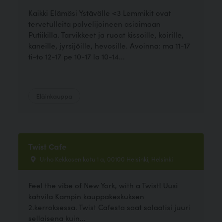
Kaikki Elämäsi Ystävälle <3 Lemmikit ovat
tervetulleita palvelijoineen asioimaan
Putiikilla. Tarvikkeet ja ruoat kissoille, koirille,
kaneille, jyrsijöille, hevosille. Avoinna: ma 11-17
ti-to 12-17 pe 10-17 la 10-14...
Eläinkauppa
Twist Cafe
Urho Kekkosen katu 1 a, 00100 Helsinki, Helsinki
Feel the vibe of New York, with a Twist! Uusi
kahvila Kampin kauppakeskuksen
2.kerroksessa. Twist Cafesta saat salaatisi juuri
sellaisena kuin...