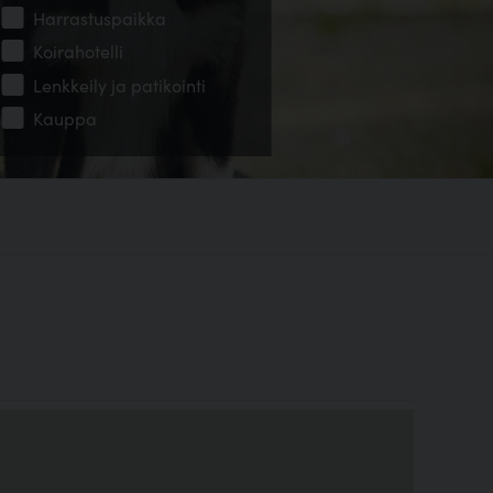
Harrastuspaikka
Koirahotelli
Lenkkeily ja patikointi
Kauppa