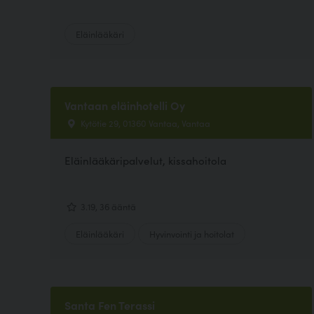
Eläinlääkäri
Vantaan eläinhotelli Oy
Kytötie 29, 01360 Vantaa, Vantaa
Eläinlääkäripalvelut, kissahoitola
3.19, 36 ääntä
Eläinlääkäri
Hyvinvointi ja hoitolat
Santa Fen Terassi