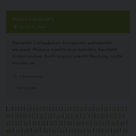
Aurans koirapuisto
Kisatie 15 , Aura
Pienehkö 1-aitauksinen koirapuisto pallokentän
vieressä. Mukava maasto kiva metsikkö. Keväällä
hiukan kostea. Portti kaipaisi pientä fiksausta, mutta
muuten ok.
2 kommenttia
Koirapuisto
[
1
|
2
|
3
|
4
|
5
|
6
|
7
|
8
|
9
|
10
|
11
|
12
|
13
|
14
|
15
|
16
|
17
|
18
|
19
|
20
|
21
|
22
|
23
|
24
|
25
|
26
|
27
|
28
|
29
|
30
|
31
|
32
|
33
|
34
|
35
|
36
|
37
|
38
|
39
|
40
|
41
|
42
|
43
|
44
|
45
|
46
|
47
|
48
|
49
|
50
|
51
|
52
|
53
|
54
|
55
|
56
|
57
|
58
|
59