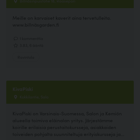
Billnäsinpuistotie 18, Raasepori
Meille on karvaiset kaverit aina tervetulleita.
www.billnäsgarden.fi
1 kommenttia
3.83, 6 ääntä
Ravintola
KivaPiski
Kokkilantie, Salo
KivaPiski on Varsinais-Suomessa, Salon ja Kemiön
alueella toimiva eläinalan yritys. Järjestämme
koirille erilaisia perustaitokursseja, asiakkaiden
toiveiden pohjalta suunniteltuja erityiskursseja ja...