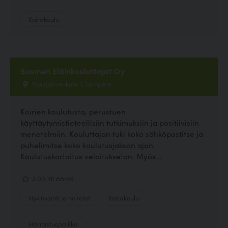
Koirakoulu
Suomen Eläinkouluttajat Oy
Possijärvenkatu 1, Tampere
Koirien koulutusta, perustuen
käyttäytymistieteellisiin tutkimuksiin ja positiivisiin
menetelmiin. Kouluttajan tuki koko sähköpostitse ja
puhelimitse koko koulutusjakson ajan.
Koulutuskartoitus veloitukseton. Myös...
3.00, 18 ääntä
Hyvinvointi ja hoitolat
Koirakoulu
Harrastuspaikka