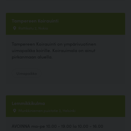
Tampereen Koirauinti
Rattikatu 2, Nokia
Tampereen Koirauinti on ympärivuotinen
uimapaikka koirille. Koirauimala on ainut
pirkanmaan aluella.
Uimapaikka
Lemmikkikulma
Munkkiniemen puistotie 3, Helsinki
AVOINNA ma-pe 10.00 - 19.00 la 10.00 - 16.00