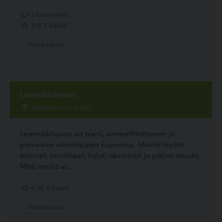
2 kommenttia
3.17, 6 ääntä
Eläinkauppa
Lemmikkitaivas
Ulappakatu 2, Espoo
Lemmikkitaivas on pieni, ammattitaitoinen ja
palveleva eläinkauppa Espoossa. Meiltä löydät
eläimet, tarvikkeet, kalat, akvaariot ja paljon muuta.
Mitä meiltä ei...
4.36, 11 ääntä
Eläinkauppa