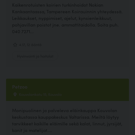
Kaikenrotuisten koirien turkinhoidot Nokian
Kankaantaassa, Tampereen Koirauinnin yhteydessä.
Leikkaukset, nyppimiset, ajelut, kynsienleikkuut,
pohjavillan poistot jne. ammattitaidolla. Soita puh.
040 7271...
4.17, 12 ääntä
Hyvinvointi ja hoitolat
Petzoo
Kouvolankatu 15, Kouvola
Monipuolinen ja palveleva eläinkauppa Kouvolan
keskustassa kauppakeskus Valtarissa. Meiltä löytyy
tarvikkeet kaikille eläimille sekä kalat, linnut, jyrsijät,
kanit ja matelijat....