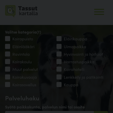
Valitse kategoria(t)
Koirapuisto
Eläinkauppa
Eläinlääkäri
Uimapaikka
Ravintola
Hyvinvointi ja hoitolat
Koirakoulu
Harrastuspaikka
Muut palvelut
Koirahotelli
Koirakuvaaja
Lenkkeily ja patikointi
Koirasovellus
Kauppa
Palveluhaku
Syötä paikkakunta, palvelun nimi tai osoite