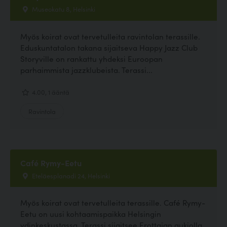
Museokatu 8, Helsinki
Myös koirat ovat tervetulleita ravintolan terassille.
Eduskuntatalon takana sijaitseva Happy Jazz Club
Storyville on rankattu yhdeksi Euroopan
parhaimmista jazzklubeista. Terassi...
4.00, 1 ääntä
Ravintola
Café Rymy-Eetu
Eteläesplanadi 24, Helsinki
Myös koirat ovat tervetulleita terassille. Café Rymy-
Eetu on uusi kohtaamispaikka Helsingin
ydinkeskustassa. Terassi sijaitsee Erottajan aukiolla