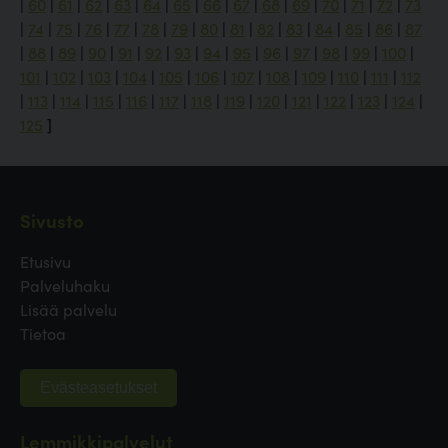
|
60
|
61
|
62
|
63
|
64
|
65
|
66
|
67
|
68
|
69
|
70
|
71
|
72
|
73
|
74
|
75
|
76
|
77
|
78
|
79
|
80
|
81
|
82
|
83
|
84
|
85
|
86
|
87
|
88
|
89
|
90
|
91
|
92
|
93
|
94
|
95
|
96
|
97
|
98
|
99
|
100
|
101
|
102
|
103
|
104
|
105
|
106
|
107
|
108
|
109
|
110
|
111
|
112
|
113
|
114
|
115
|
116
|
117
|
118
|
119
|
120
|
121
|
122
|
123
|
124
|
125
]
Sivusto
Etusivu
Palveluhaku
Lisää palvelu
Tietoa
Evästeasetukset
Lemmikkipalvelut