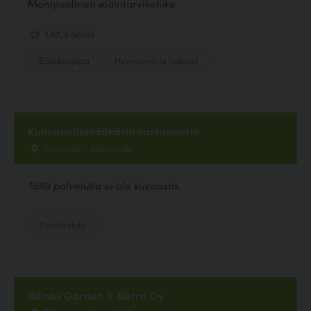
Monipuolinen eläintarvikeliike
3.67, 3 ääntä
Eläinkauppa
Hyvinvointi ja hoitolat
Kunnaneläinlääkärin vastaanotto
Virastotie 1, Mynämäki
Tällä palvelulla ei ole kuvausta.
Eläinlääkäri
Billnäs Garden & Bistro Oy