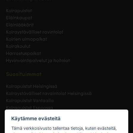
Koirapuistot
Eläinkaupat
Eläinlääkärit
Koiraystävälliset ravintolat
Koirien uimapaikat
Koirakoulut
Harrastuspaikat
Hyvinvointipalvelut ja hoitolat
Suosituimmat
Koirapuistot Helsingissä
Koiraystävälliset ravaintolat Helsingissä
Koirapuistot Vantaalla
Koirapuistot Espoossa
Koirapuistot Turussa
Käytämme evästeitä
Eläinlääkäri Helsingissä
Koirapuistot Tampereella
Tämä verkkosivusto tallentaa tietoja, kuten evästeitä,