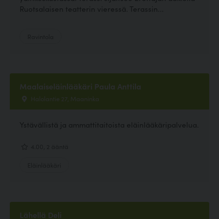
Ruotsalaisen teatterin vieressä. Terassin...
Ravintola
Maalaiseläinlääkäri Paula Anttila
Halolantie 27, Maaninka
Ystävällistä ja ammattitaitoista eläinlääkäripalvelua.
4.00, 2 ääntä
Eläinlääkäri
Lähellä Deli