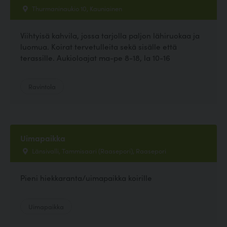
Thurmaninaukio 10, Kauniainen
Viihtyisä kahvila, jossa tarjolla paljon lähiruokaa ja
luomua. Koirat tervetulleita sekä sisälle että
terassille. Aukioloajat ma-pe 8-18, la 10-16
Ravintola
Uimapaikka
Länsivalli, Tammisaari (Raasepori), Raasepori
Pieni hiekkaranta/uimapaikka koirille
Uimapaikka