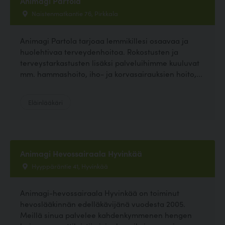
Animagi Partola
Naistenmatkantie 76, Pirkkala
Animagi Partola tarjoaa lemmikillesi osaavaa ja
huolehtivaa terveydenhoitoa. Rokostusten ja
terveystarkastusten lisäksi palveluihimme kuuluvat
mm. hammashoito, iho- ja korvasairauksien hoito,...
Eläinlääkäri
Animagi Hevossairaala Hyvinkää
Hyyppäräntie 41, Hyvinkää
Animagi-hevossairaala Hyvinkää on toiminut
hevoslääkinnän edelläkävijänä vuodesta 2005.
Meillä sinua palvelee kahdenkymmenen hengen