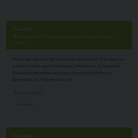
Freedom
Mäntymäki 2 (Olympiastadionin ja Oopperan välissä),
Helsinki
Myös koirat ovet tervetulleita terassille. Freedom on
hyvän tuulen aurinkoterassi, kesädisco ja karaoke.
Freedom palvelee auringonjanoisia kahdessa
kerroksessa. Yläkerrassa on...
5.00, 1 ääntä
Ravintola
Storyville