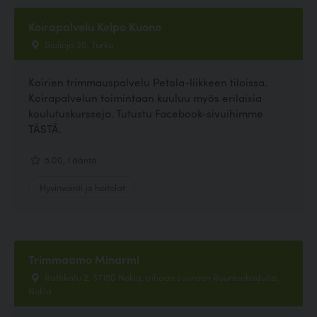
Koirapalvelu Kelpo Kuono
Biolinja 20, Turku
Koirien trimmauspalvelu Petola-liikkeen tiloissa.
Koirapalvelun toimintaan kuuluu myös erilaisia
koulutuskursseja. Tutustu Facebook-sivuihimme
TÄSTÄ.
5.00, 1 ääntä
Hyvinvointi ja hoitolat
Trimmaamo Minarmi
Rattikatu 2, 37150 Nokia, pihaan suoraan Rounionkadulta,
Nokia