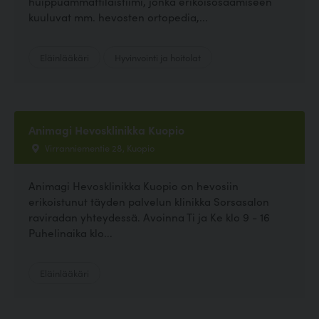
huippuammattilaistiimi, jonka erikoisosaamiseen
kuuluvat mm. hevosten ortopedia,...
Eläinlääkäri
Hyvinvointi ja hoitolat
Animagi Hevosklinikka Kuopio
Virranniementie 28, Kuopio
Animagi Hevosklinikka Kuopio on hevosiin
erikoistunut täyden palvelun klinikka Sorsasalon
raviradan yhteydessä. Avoinna Ti ja Ke klo 9 - 16
Puhelinaika klo...
Eläinlääkäri