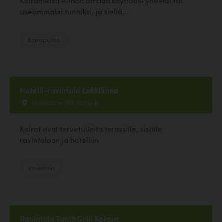
Koirametsä Aimon omaan käyttöösi yhdeksi tai
useammaksi tunniksi, ja siellä...
Koirapuisto
Hotelli-ravintola Lokkilinna
Matkailutie 199, Kalajoki
Koirat ovat tervetulleita terassille, sisälle
ravintolaan ja hotelliin
Ravintola
Ravintola Tom&Grill Kaleva