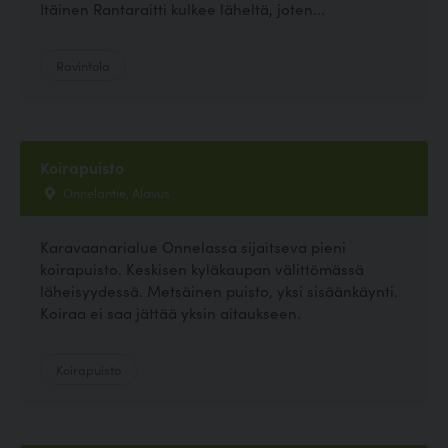
Itäinen Rantaraitti kulkee läheltä, joten...
Ravintola
Koirapuisto
Onnelantie, Alavus
Karavaanarialue Onnelassa sijaitseva pieni
koirapuisto. Keskisen kyläkaupan välittömässä
läheisyydessä. Metsäinen puisto, yksi sisäänkäynti.
Koiraa ei saa jättää yksin aitaukseen.
Koirapuisto