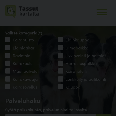
Valitse kategoria(t)
Koirapuisto
Eläinkauppa
Eläinlääkäri
Uimapaikka
Ravintola
Hyvinvointi ja hoitolat
Koirakoulu
Harrastuspaikka
Muut palvelut
Koirahotelli
Koirakuvaaja
Lenkkeily ja patikointi
Koirasovellus
Kauppa
Palveluhaku
Syötä paikkakunta, palvelun nimi tai osoite