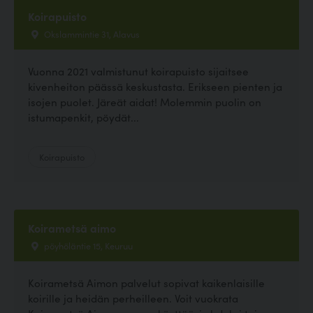
Koirapuisto
Okslammintie 31, Alavus
Vuonna 2021 valmistunut koirapuisto sijaitsee
kivenheiton päässä keskustasta. Erikseen pienten ja
isojen puolet. Järeät aidat! Molemmin puolin on
istumapenkit, pöydät...
Koirapuisto
Koirametsä aimo
pöyhöläntie 15, Keuruu
Koirametsä Aimon palvelut sopivat kaikenlaisille
koirille ja heidän perheilleen. Voit vuokrata