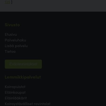
125
]
Sivusto
Etusivu
Palveluhaku
Lisää palvelu
Tietoa
Evästeasetukset
Lemmikkipalvelut
Koirapuistot
Eläinkaupat
Eläinlääkärit
Koiraystävälliset ravintolat