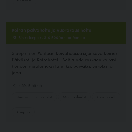
Koiran päivähoito ja vuorokausihoito
Sinikellonpolku 3, 01300 Vantaa, Vantaa
SleepInn on Vantaan Koivuhaassa sijaitseva Koirien
Päiväkoti ja Koirahotelli. Voit tuoda rakkaan koirasi
hoitoon muutamaksi tunniksi, päiväksi, viikoksi tai
jopa...
4.69, 13 ääntä
Hyvinvointi ja hoitolat
Muut palvelut
Koirahotelli
Kauppa