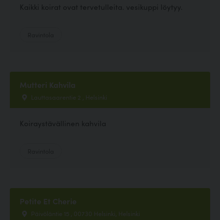
Kaikki koirat ovat tervetulleita. vesikuppi löytyy.
Ravintola
Mutteri Kahvila
Lauttasaarentie 2 , Helsinki
Koiraystävällinen kahvila
Ravintola
Petite Et Cherie
Päivöläntie 15 , 00730 Helsinki, Helsinki