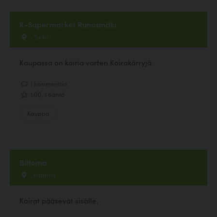
K-Supermarket Runosmäki
, Turku
Kaupassa on koiria varten Koirakärryjä.
1 kommenttia
1.00, 1 ääntä
Kauppa
Biltema
, Kaarina
Koirat pääsevät sisälle.