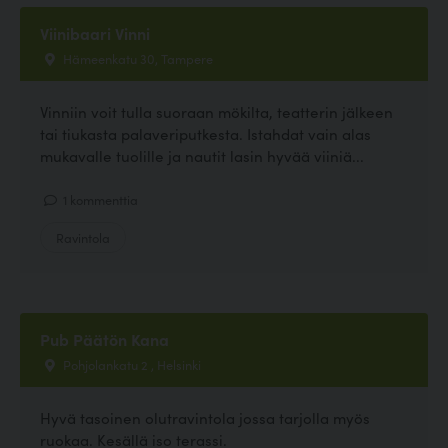
Viinibaari Vinni
Hämeenkatu 30, Tampere
Vinniin voit tulla suoraan mökilta, teatterin jälkeen
tai tiukasta palaveriputkesta. Istahdat vain alas
mukavalle tuolille ja nautit lasin hyvää viiniä...
1 kommenttia
Ravintola
Pub Päätön Kana
Pohjolankatu 2 , Helsinki
Hyvä tasoinen olutravintola jossa tarjolla myös
ruokaa. Kesällä iso terassi.