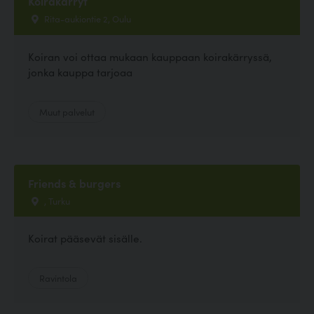
Koirakärryt
Rita-aukiontie 2, Oulu
Koiran voi ottaa mukaan kauppaan koirakärryssä,
jonka kauppa tarjoaa
Muut palvelut
Friends & burgers
, Turku
Koirat pääsevät sisälle.
Ravintola