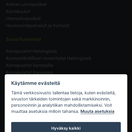
Koirien uimapaikat
Koirakoulut
Harrastuspaikat
Hyvinvointipalvelut ja hoitolat
Suosituimmat
Koirapuistot Helsingissä
Koiraystävälliset ravaintolat Helsingissä
Koirapuistot Vantaalla
Koirapuistot Espoossa
Koirapuistot Turussa
Käytämme evästeitä
Eläinlääkäri Helsingissä
Koirapuistot Tampereella
Tämä verkkosivusto tallentaa tietoja, kuten evästeitä,
sivuston tärkeiden toimintojen sekä markkinoinnin,
personoinnin ja analytiikan mahdollistamiseksi. Voit
Linkit
muuttaa asetuksia milloin tahansa.
Muuta asetuksia
Hyväksy kaikki