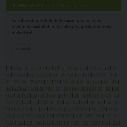
Pellervonkatu 9 33540 TAMPERE, Tampere
Koirat ovat tervetulleita terassin ohella myös
ravintolan sisätiloihin. Tarjolla on jopa koirien oma
ruokalista!
Ravintola
[
1
|
2
|
3
|
4
|
5
|
6
|
7
|
8
|
9
|
10
|
11
|
12
|
13
|
14
|
15
|
16
|
17
|
18
|
19
|
20
|
21
|
22
|
23
|
24
|
25
|
26
|
27
|
28
|
29
|
30
|
31
|
32
|
33
|
34
|
35
|
36
|
37
|
38
|
39
|
40
|
41
|
42
|
43
|
44
|
45
|
46
|
47
|
48
|
49
|
50
|
51
|
52
|
53
|
54
|
55
|
56
|
57
|
58
|
59
|
60
|
61
|
62
|
63
|
64
|
65
|
66
|
67
|
68
|
69
|
70
|
71
|
72
|
73
|
74
|
75
|
76
|
77
|
78
|
79
|
80
|
81
|
82
|
83
|
84
|
85
|
86
|
87
|
88
|
89
|
90
|
91
|
92
|
93
|
94
|
95
|
96
|
97
|
98
|
99
|
100
|
101
|
102
|
103
|
104
|
105
|
106
|
107
|
108
|
109
|
110
|
111
|
112
|
113
|
114
|
115
|
116
|
117
|
118
|
119
|
120
|
121
|
122
|
123
|
124
|