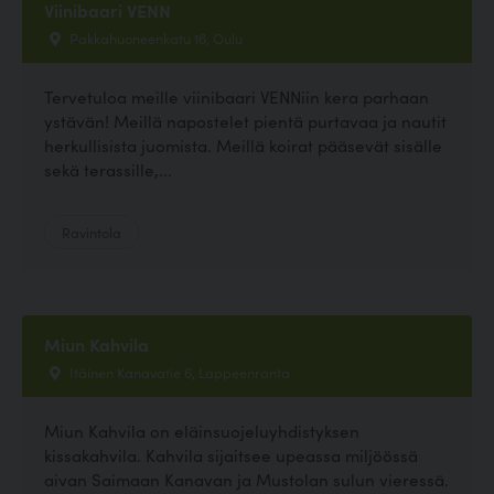
Viinibaari VENN
Pakkahuoneenkatu 16, Oulu
Tervetuloa meille viinibaari VENNiin kera parhaan
ystävän! Meillä napostelet pientä purtavaa ja nautit
herkullisista juomista. Meillä koirat pääsevät sisälle
sekä terassille,...
Ravintola
Miun Kahvila
Itäinen Kanavatie 6, Lappeenranta
Miun Kahvila on eläinsuojeluyhdistyksen
kissakahvila. Kahvila sijaitsee upeassa miljöössä
aivan Saimaan Kanavan ja Mustolan sulun vieressä.