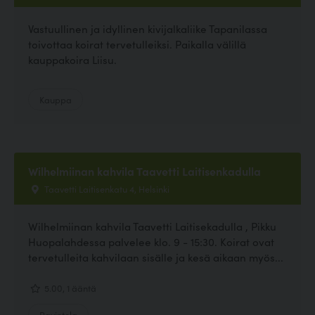
Vastuullinen ja idyllinen kivijalkaliike Tapanilassa
toivottaa koirat tervetulleiksi. Paikalla välillä
kauppakoira Liisu.
Kauppa
Wilhelmiinan kahvila Taavetti Laitisenkadulla
Taavetti Laitisenkatu 4, Helsinki
Wilhelmiinan kahvila Taavetti Laitisekadulla , Pikku
Huopalahdessa palvelee klo. 9 - 15:30. Koirat ovat
tervetulleita kahvilaan sisälle ja kesä aikaan myös...
5.00, 1 ääntä
Ravintola