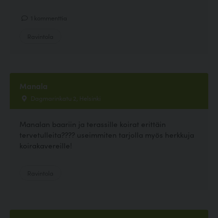
1 kommenttia
Ravintola
Manala
Dagmarinkatu 2, Helsinki
Manalan baariin ja terassille koirat erittäin
tervetulleita???? useimmiten tarjolla myös herkkuja
koirakavereille!
Ravintola