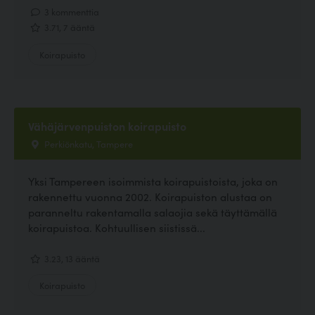
3 kommenttia
3.71, 7 ääntä
Koirapuisto
Vähäjärvenpuiston koirapuisto
Perkiönkatu, Tampere
Yksi Tampereen isoimmista koirapuistoista, joka on
rakennettu vuonna 2002. Koirapuiston alustaa on
paranneltu rakentamalla salaojia sekä täyttämällä
koirapuistoa. Kohtuullisen siistissä...
3.23, 13 ääntä
Koirapuisto