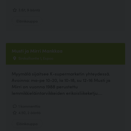
3.67, 9 ääntä
Eläinkauppa
Musti ja Mirri Mankkaa
Sinikalliontie 1, Espoo
Myymälä sijaitsee K-supermarketin yhteydessä.
Avoinna: ma-pe 10-20, la 10-18, su 12-16 Musti ja
Mirri on vuonna 1988 perustettu
lemmikkieläintarvikkeiden erikoisliikeketju....
1 kommenttia
4.50, 2 ääntä
Eläinkauppa