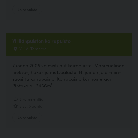
Koirapuisto
Villilänpuiston koirapuisto
Villilä, Tampere
Vuonna 2005 valmistunut koirapuisto. Monipuolinen
hiekka-, hake- ja metsäalusta. Hiljainen ja ei-niin-
suosittu koirapuisto. Koirapuisto kunnostetaan.
Pinta-ala : 3466m².
3 kommenttia
3.33, 6 ääntä
Koirapuisto