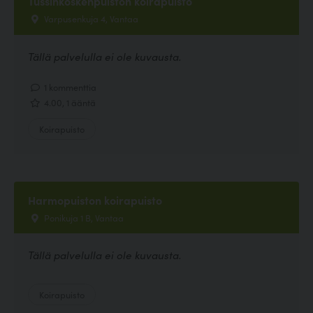
Tussinkoskenpuiston koirapuisto
Varpusenkuja 4, Vantaa
Tällä palvelulla ei ole kuvausta.
1 kommenttia
4.00, 1 ääntä
Koirapuisto
Harmopuiston koirapuisto
Ponikuja 1 B, Vantaa
Tällä palvelulla ei ole kuvausta.
Koirapuisto