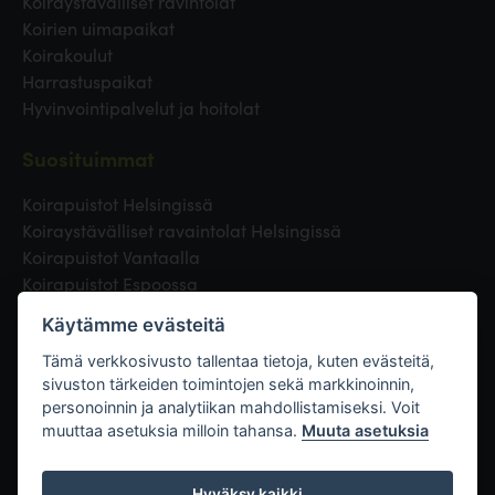
Koiraystävälliset ravintolat
Koirien uimapaikat
Koirakoulut
Harrastuspaikat
Hyvinvointipalvelut ja hoitolat
Suosituimmat
Koirapuistot Helsingissä
Koiraystävälliset ravaintolat Helsingissä
Koirapuistot Vantaalla
Koirapuistot Espoossa
Koirapuistot Turussa
Käytämme evästeitä
Eläinlääkäri Helsingissä
Koirapuistot Tampereella
Tämä verkkosivusto tallentaa tietoja, kuten evästeitä,
sivuston tärkeiden toimintojen sekä markkinoinnin,
personoinnin ja analytiikan mahdollistamiseksi. Voit
Linkit
muuttaa asetuksia milloin tahansa.
Muuta asetuksia
Hyväksy kaikki