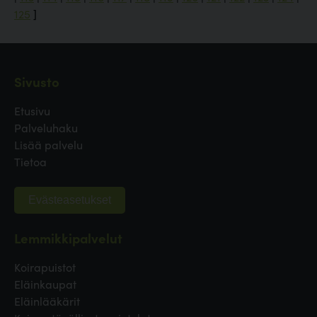
125
]
Sivusto
Etusivu
Palveluhaku
Lisää palvelu
Tietoa
Evästeasetukset
Lemmikkipalvelut
Koirapuistot
Eläinkaupat
Eläinlääkärit