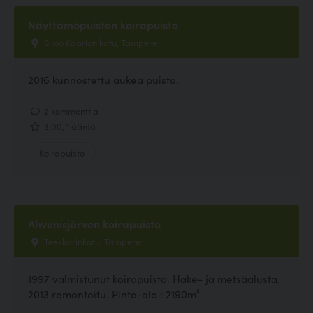
Näyttämöpuiston koirapuisto
Simo Kaarion katu, Tampere
2016 kunnostettu aukea puisto.
2 kommenttia
3.00, 1 ääntä
Koirapuisto
Ahvenisjärven koirapuisto
Teekkarinkatu, Tampere
1997 valmistunut koirapuisto. Hake- ja metsäalusta.
2013 remontoitu. Pinta-ala : 2190m².