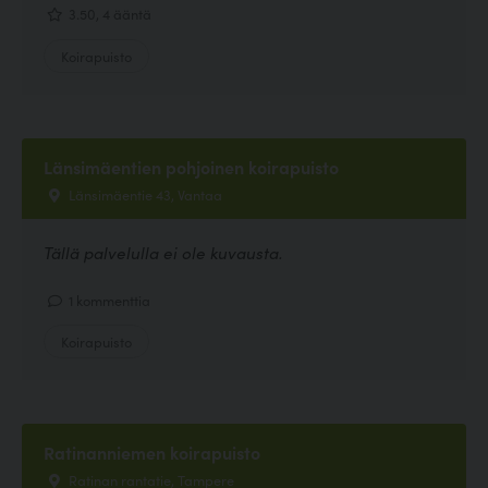
3.50, 4 ääntä
Koirapuisto
Länsimäentien pohjoinen koirapuisto
Länsimäentie 43, Vantaa
Tällä palvelulla ei ole kuvausta.
1 kommenttia
Koirapuisto
Ratinanniemen koirapuisto
Ratinan rantatie, Tampere