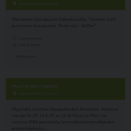
Tesomankatu, Tampere
Metsäinen koirapuisto hakealustalla. Yleisesti siisti
ja toimiva koirapuisto. Pinta-ala : 3429m².
3 kommenttia
2.50, 6 ääntä
Koirapuisto
Musti ja Mirri Tapiola
Länsituulentie 12, Espoo
Myymälä sijaitsee kauppakeskus Ainoassa. Avoinna:
ma-pe 10-20, la 9-17, su 12-16 Musti ja Mirri on
vuonna 1988 perustettu lemmikkieläintarvikkeiden
erikoisliikeketju....