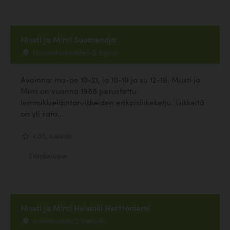
Musti ja Mirri Suomenoja
Finnoonlaaksontie 1-5, Espoo
Avoinna: ma-pe 10-21, la 10-19 ja su 12-19. Musti ja
Mirri on vuonna 1988 perustettu
lemmikkieläintarvikkeiden erikoisliikeketju. Liikkeitä
on yli sata...
4.00, 4 ääntä
Eläinkauppa
Musti ja Mirri Helsinki Herttoniemi
Insinöörinkatu 2, Helsinki