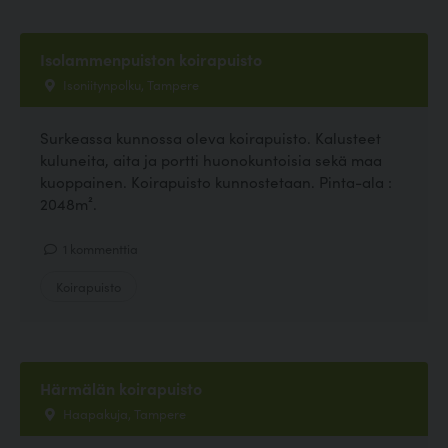
Isolammenpuiston koirapuisto
Isoniitynpolku, Tampere
Surkeassa kunnossa oleva koirapuisto. Kalusteet
kuluneita, aita ja portti huonokuntoisia sekä maa
kuoppainen. Koirapuisto kunnostetaan. Pinta-ala :
2048m².
1 kommenttia
Koirapuisto
Härmälän koirapuisto
Haapakuja, Tampere