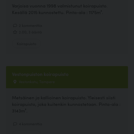
Varjoisa vuonna 1998 valmistunut koirapuisto.
Kesällä 2015 kunnostettu. Pinta-ala : 1175m².
2 kommenttia
2.00, 3 ääntä
Koirapuisto
Vestonpuiston koirapuisto
Vestonkatu, Tampere
Metsäinen ja kallioinen koirapuisto. Yleisesti siisti
koirapuisto, joka kuitenkin kunnostetaan. Pinta-ala :
3143m².
4 kommenttia