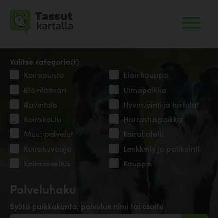
Valitse kategoria(t)
Koirapuisto
Eläinkauppa
Eläinlääkäri
Uimapaikka
Ravintola
Hyvinvointi ja hoitolat
Koirakoulu
Harrastuspaikka
Muut palvelut
Koirahotelli
Koirakuvaaja
Lenkkeily ja patikointi
Koirasovellus
Kauppa
Palveluhaku
Syötä paikkakunta, palvelun nimi tai osoite