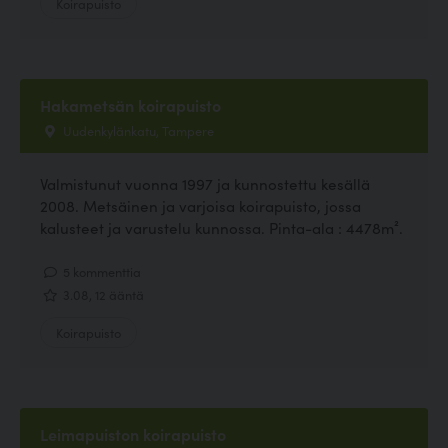
Koirapuisto
Hakametsän koirapuisto
Uudenkylänkatu, Tampere
Valmistunut vuonna 1997 ja kunnostettu kesällä
2008. Metsäinen ja varjoisa koirapuisto, jossa
kalusteet ja varustelu kunnossa. Pinta-ala : 4478m².
5 kommenttia
3.08, 12 ääntä
Koirapuisto
Leimapuiston koirapuisto