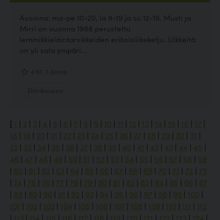
Avoinna: ma-pe 10-20, la 9-19 ja su 12-19. Musti ja
Mirri on vuonna 1988 perustettu
lemmikkieläintarvikkeiden erikoisliikeketju. Liikkeitä
on yli sata ympäri...
4.67, 3 ääntä
Eläinkauppa
[
1
|
2
|
3
|
4
|
5
|
6
|
7
|
8
|
9
|
10
|
11
|
12
|
13
|
14
|
15
|
16
|
17
|
18
|
19
|
20
|
21
|
22
|
23
|
24
|
25
|
26
|
27
|
28
|
29
|
30
|
31
|
32
|
33
|
34
|
35
|
36
|
37
|
38
|
39
|
40
|
41
|
42
|
43
|
44
|
45
|
46
|
47
|
48
|
49
|
50
|
51
|
52
|
53
|
54
|
55
|
56
|
57
|
58
|
59
|
60
|
61
|
62
|
63
|
64
|
65
|
66
|
67
|
68
|
69
|
70
|
71
|
72
|
73
|
74
|
75
|
76
|
77
|
78
|
79
|
80
|
81
|
82
|
83
|
84
|
85
|
86
|
87
|
88
|
89
|
90
|
91
|
92
|
93
|
94
|
95
|
96
|
97
|
98
|
99
|
100
|
101
|
102
|
103
|
104
|
105
|
106
|
107
|
108
|
109
|
110
|
111
|
112
|
113
|
114
|
115
|
116
|
117
|
118
|
119
|
120
|
121
|
122
|
123
|
124
|