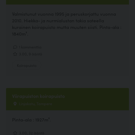
Valmistunut vuonna 1995 ja peruskorjattu vuonna
2010. Hiekka- ja nurmialustan takia sateella
kurainen koirapuisto mutta muuten siisti. Pinta-ala :
1840m².
1 kommenttia
3.00, 9 ääntä
Koirapuisto
Viirapuiston koirapuisto
Linjakatu, Tampere
Pinta-ala : 1927m².
3.00, 32 ääntä