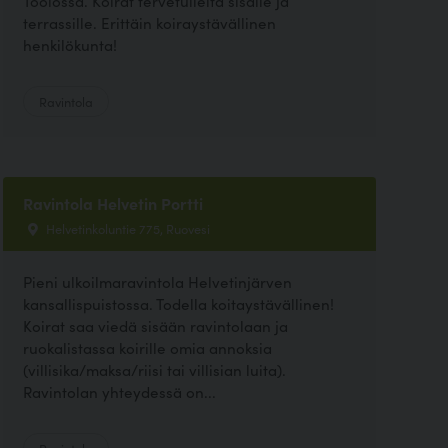
Töölössä. Koirat tervetulleita sisälle ja
terrassille. Erittäin koiraystävällinen
henkilökunta!
Ravintola
Ravintola Helvetin Portti
Helvetinkoluntie 775, Ruovesi
Pieni ulkoilmaravintola Helvetinjärven
kansallispuistossa. Todella koitaystävällinen!
Koirat saa viedä sisään ravintolaan ja
ruokalistassa koirille omia annoksia
(villisika/maksa/riisi tai villisian luita).
Ravintolan yhteydessä on...