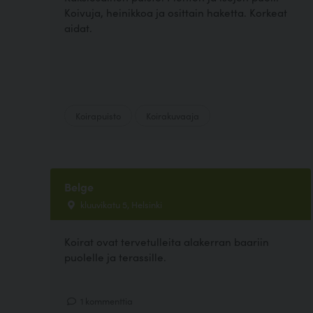
Koivuja, heinikkoa ja osittain haketta. Korkeat
aidat.
Koirapuisto
Koirakuvaaja
Belge
kluuvikatu 5, Helsinki
Koirat ovat tervetulleita alakerran baariin
puolelle ja terassille.
1 kommenttia