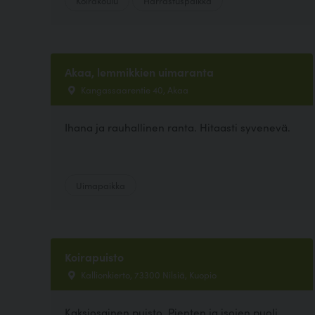
Koirakoulu
Harrastuspaikka
Akaa, lemmikkien uimaranta
Kangassaarentie 40, Akaa
Ihana ja rauhallinen ranta. Hitaasti syvenevä.
Uimapaikka
Koirapuisto
Kallionkierto, 73300 Nilsiä, Kuopio
Kaksiosainen puisto. Pienten ja isojen puoli.