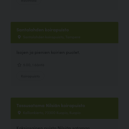
Ravintola
Santalahden koirapuisto
Santalahden koirapuisto, Tampere
Isojen ja pienien koirien puolet.
5.00, 1 ääntä
Koirapuisto
Tassusatama Nilsiän koirapuisto
Kallionkierto, 73300 Kuopio, Kuopio
Kaksiosainen puisto Nilsiän sataman