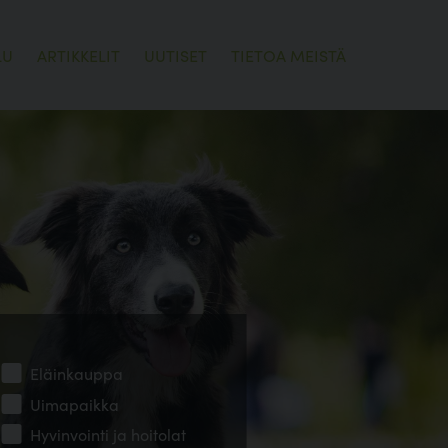
LU
ARTIKKELIT
UUTISET
TIETOA MEISTÄ
Eläinkauppa
Uimapaikka
Hyvinvointi ja hoitolat