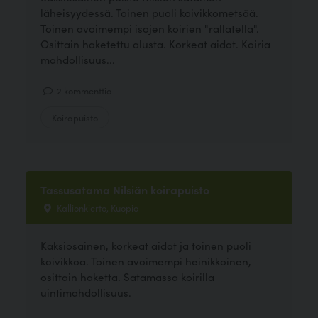
läheisyydessä. Toinen puoli koivikkometsää.
Toinen avoimempi isojen koirien "rallatella".
Osittain haketettu alusta. Korkeat aidat. Koiria
mahdollisuus...
2 kommenttia
Koirapuisto
Tassusatama Nilsiän koirapuisto
Kallionkierto, Kuopio
Kaksiosainen, korkeat aidat ja toinen puoli
koivikkoa. Toinen avoimempi heinikkoinen,
osittain haketta. Satamassa koirilla
uintimahdollisuus.