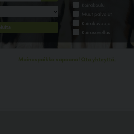
Koirakoulu
Muut palvelut
Koirakuvaaja
Koirasovellus
Mainospaikka vapaana!
Ota yhteyttä.