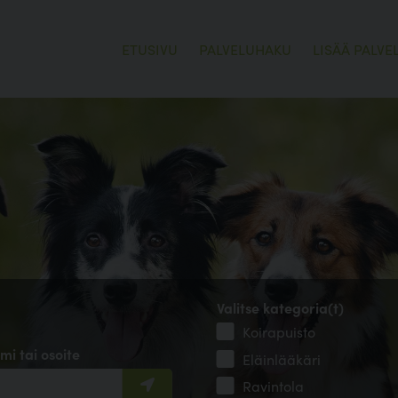
ETUSIVU
PALVELUHAKU
LISÄÄ PALVE
Valitse kategoria(t)
Koirapuisto
mi tai osoite
Eläinlääkäri
Ravintola