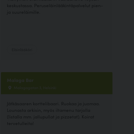
keskustassa. Peruseläinlääkintäpalvelut pien-
ja suureläimille.
Eläinlääkäri
Malaga Bar
Malagagatan 3, Helsinki
Jätkäsaaren korttelibaari. Ruokaa ja juomaa.
Lounasta arkisin, myös iltamenu tarjolla
(listalla mm. jallupullat ja pizzetat). Koirat
tervetulleita!