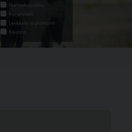
Harrastuspaikka
Koirahotelli
Lenkkeily ja patikointi
Kauppa