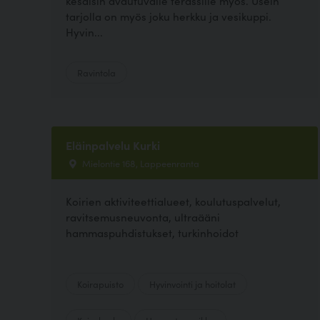
kesäisin avautuvalle terassille myös. Usein
tarjolla on myös joku herkku ja vesikuppi.
Hyvin...
Ravintola
Eläinpalvelu Kurki
Mielontie 168, Lappeenranta
Koirien aktiviteettialueet, koulutuspalvelut,
ravitsemusneuvonta, ultraääni
hammaspuhdistukset, turkinhoidot
Koirapuisto
Hyvinvointi ja hoitolat