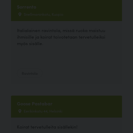
Sorrento
Snellmaninkatu, Kuopio
Italialainen ravintola, missä ruoka maistuu
ihmisille ja koirat toivotetaan tervetulleiksi
myös sisälle.
Ravintola
Goose Pastabar
Eerikinkatu 44, Helsinki
Koirat tervetulleita sisällekin!