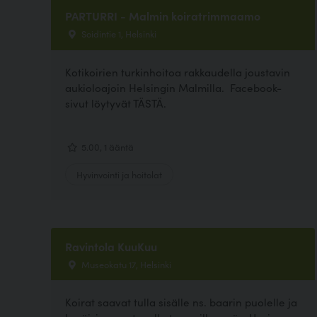
PARTURRI - Malmin koiratrimmaamo
Soidintie 1, Helsinki
Kotikoirien turkinhoitoa rakkaudella joustavin
aukioloajoin Helsingin Malmilla. Facebook-
sivut löytyvät TÄSTÄ.
5.00, 1 ääntä
Hyvinvointi ja hoitolat
Ravintola KuuKuu
Museokatu 17, Helsinki
Koirat saavat tulla sisälle ns. baarin puolelle ja