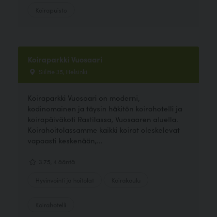
Koirapuisto
Koiraparkki Vuosaari
Siilitie 35, Helsinki
Koiraparkki Vuosaari on moderni,
kodinomainen ja täysin häkitön koirahotelli ja
koirapäiväkoti Rastilassa, Vuosaaren aluella.
Koirahoitolassamme kaikki koirat oleskelevat
vapaasti keskenään,...
3.75, 4 ääntä
Hyvinvointi ja hoitolat
Koirakoulu
Koirahotelli