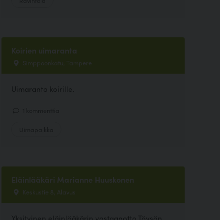
Ravintola
Koirien uimaranta
Simppoonkatu, Tampere
Uimaranta koirille.
1 kommenttia
Uimapaikka
Eläinlääkäri Marianne Huuskonen
Keskustie 8, Alavus
Yksityinen eläinlääkärin vastaanotto Töysän