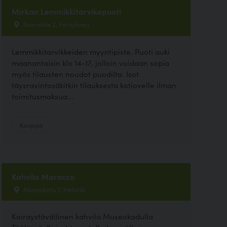
Mirkan Lemmikkitarvikepuoti
Asevelitie 2, Petäjävesi
Lemmikkitarvikkeiden myyntipiste. Puoti auki
maanantaisin klo 14-17, jolloin voidaan sopia
myös tilausten noudot puodilta. Isot
täysravintosäkitkin tilauksesta kotiovelle ilman
toimitusmaksua...
Kauppa
Kahvila Marocco
Museokatu 7, Helsinki
Koiraystävällinen kahvila Museokadulla