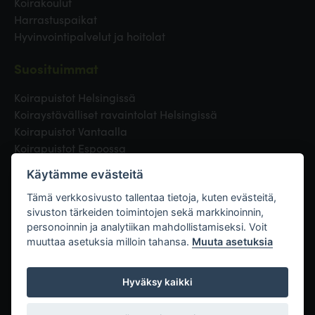
Koirakoulut
Harrastuspaikat
Hyvinvointipalvelut ja hoitolat
Suosituimmat
Koirapuistot Helsingissä
Koiraystävälliset ravaintolat Helsingissä
Koirapuistot Vantaalla
Koirapuistot Espoossa
Koirapuistot Turussa
Käytämme evästeitä
Eläinlääkäri Helsingissä
Koirapuistot Tampereella
Tämä verkkosivusto tallentaa tietoja, kuten evästeitä,
sivuston tärkeiden toimintojen sekä markkinoinnin,
personoinnin ja analytiikan mahdollistamiseksi. Voit
Linkit
muuttaa asetuksia milloin tahansa.
Muuta asetuksia
Hyväksy kaikki