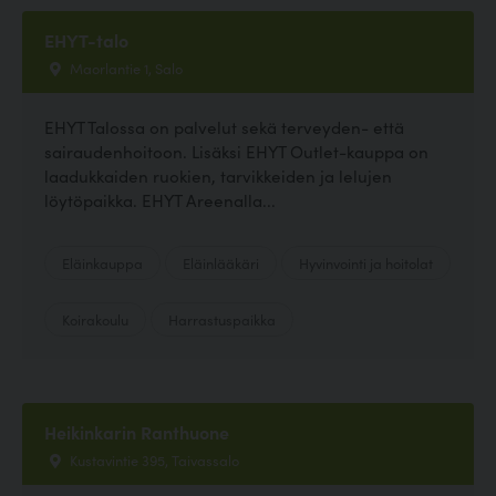
EHYT-talo
Maorlantie 1, Salo
EHYT Talossa on palvelut sekä terveyden- että
sairaudenhoitoon. Lisäksi EHYT Outlet-kauppa on
laadukkaiden ruokien, tarvikkeiden ja lelujen
löytöpaikka. EHYT Areenalla...
Eläinkauppa
Eläinlääkäri
Hyvinvointi ja hoitolat
Koirakoulu
Harrastuspaikka
Heikinkarin Ranthuone
Kustavintie 395, Taivassalo