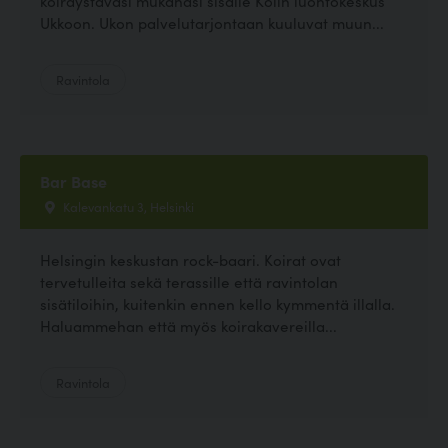
koiraystäväsi mukanasi sisälle Kolin luontokeskus
Ukkoon. Ukon palvelutarjontaan kuuluvat muun...
Ravintola
Bar Base
Kalevankatu 3, Helsinki
Helsingin keskustan rock-baari. Koirat ovat
tervetulleita sekä terassille että ravintolan
sisätiloihin, kuitenkin ennen kello kymmentä illalla.
Haluammehan että myös koirakavereilla...
Ravintola