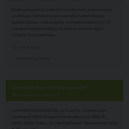
Kodinomainen ja häkitön kissahoitola maaseudun
rauhassa, Tyrnävänjoen varrella. Lemmikistäsi
huolehditaan rakkaudella, ammattitaidolla (yli 20
vuoden kokemuksella), joustavin aukioloajoin.
Tutustu hoitolaamme...
4.44, 9 ääntä
Hyvinvointi ja hoitolat
Lemmikkihoitola PörröPensionaatti
Lumpeisentie 43, Kuopio
Lemmikkihoitola koirille ja kissoille, maaseudun
rauhassa! 20km Kuopion keskustasta ja 15km 5-
tieltä. Myös haku- ja vientipalvelut. Vastaanotto auki
8-21, ennalta...