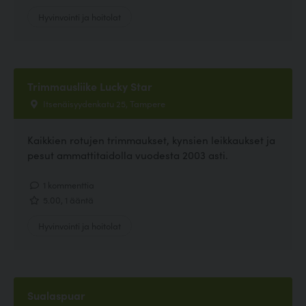
Hyvinvointi ja hoitolat
Trimmausliike Lucky Star
Itsenäisyydenkatu 25, Tampere
Kaikkien rotujen trimmaukset, kynsien leikkaukset ja
pesut ammattitaidolla vuodesta 2003 asti.
1 kommenttia
5.00, 1 ääntä
Hyvinvointi ja hoitolat
Sualaspuar