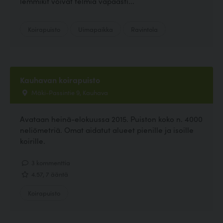
lemmikit voivat telmiä vapaasti...
Koirapuisto
Uimapaikka
Ravintola
Kauhavan koirapuisto
Mäki-Passintie 9, Kauhava
Avataan heinä-elokuussa 2015. Puiston koko n. 4000
neliömetriä. Omat aidatut alueet pienille ja isoille
koirille.
3 kommenttia
4.57, 7 ääntä
Koirapuisto