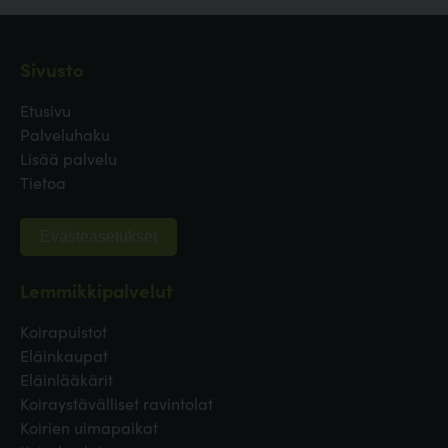
Sivusto
Etusivu
Palveluhaku
Lisää palvelu
Tietoa
Evästeasetukset
Lemmikkipalvelut
Koirapuistot
Eläinkaupat
Eläinlääkärit
Koiraystävälliset ravintolat
Koirien uimapaikat