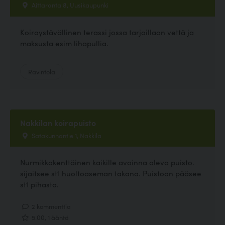
Aittaranta 8, Uusikaupunki
Koiraystävällinen terassi jossa tarjoillaan vettä ja
maksusta esim lihapullia.
Ravintola
Nakkilan koirapuisto
Satakunnantie 1, Nakkila
Nurmikkokenttäinen kaikille avoinna oleva puisto.
sijaitsee st1 huoltoaseman takana. Puistoon pääsee
st1 pihasta.
2 kommenttia
5.00, 1 ääntä