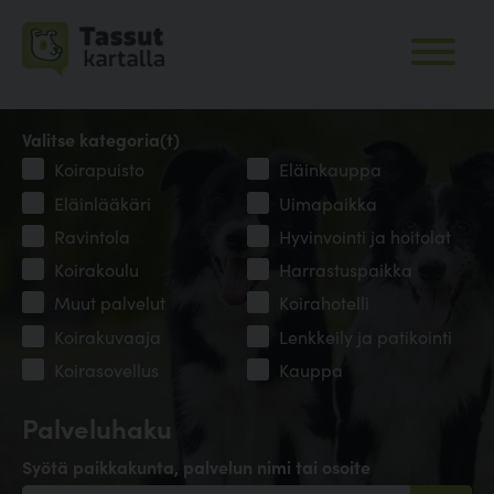
Valitse kategoria(t)
Koirapuisto
Eläinkauppa
Eläinlääkäri
Uimapaikka
Ravintola
Hyvinvointi ja hoitolat
Koirakoulu
Harrastuspaikka
Muut palvelut
Koirahotelli
Koirakuvaaja
Lenkkeily ja patikointi
Koirasovellus
Kauppa
Palveluhaku
Syötä paikkakunta, palvelun nimi tai osoite