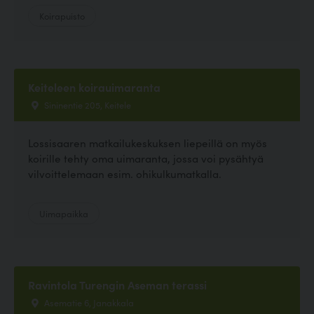
Koirapuisto
Keiteleen koirauimaranta
Sininentie 205, Keitele
Lossisaaren matkailukeskuksen liepeillä on myös
koirille tehty oma uimaranta, jossa voi pysähtyä
vilvoittelemaan esim. ohikulkumatkalla.
Uimapaikka
Ravintola Turengin Aseman terassi
Asematie 6, Janakkala