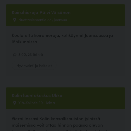
Koirahieroja Päivi Väisänen
Nuottaniementie 27 , Joensuu
Koulutettu koirahieroja, kotikäynnit Joensuussa ja
lähikunnissa.
3.00, 23 ääntä
Hyvinvointi ja hoitolat
Kolin luontokeskus Ukko
Ylä-Kolintie 39, Lieksa
Vieraillessasi Kolin kansallispuiston jylhissä
maisemissa voit ottaa hihnan päässä olevan