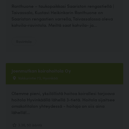
Ranthuone – taukopaikkasi Saariston rengastiellä |
Taivassalo, Kustavi Heikinkarin Ranthuone on
Saariston rengastien varrella, Taivassalossa oleva
kahvila-ravintola. Meiltä saat kahvila- ja...
Ravintola
Joenmutkan koirahoitola Oy
Vakkurintie 73, Hyvinkää
Olemme pieni, yksilöllistä hoitoa koirallesi tarjoava
hoitola Hyvinkäällä lähellä 3-tietä. Hoitola sijaitsee
omakotitalon yhteydessä - hoitaja on siis aina
lähellä!...
3.36, 50 ääntä