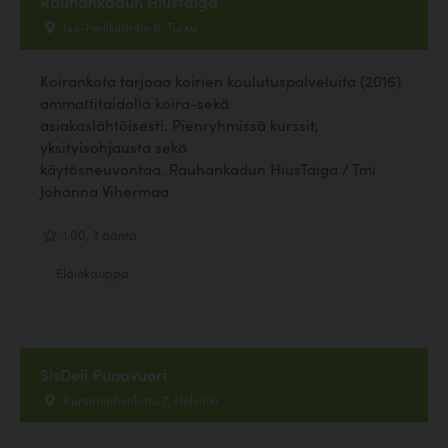
Rauhankadun Hiustaiga
Iso-heikkiläntie 6, Turku
Koirankota tarjoaa koirien koulutuspalveluita (2016)
ammattitaidolla koira-sekä
asiakaslähtöisesti. Pienryhmissä kurssit,
yksityisohjausta sekä
käytösneuvontaa. Rauhankadun HiusTaiga / Tmi
Johanna Vihermaa
1.00, 3 ääntä
Eläinkauppa
SisDeli Punavuori
Pursimiehenkatu 7, Helsinki