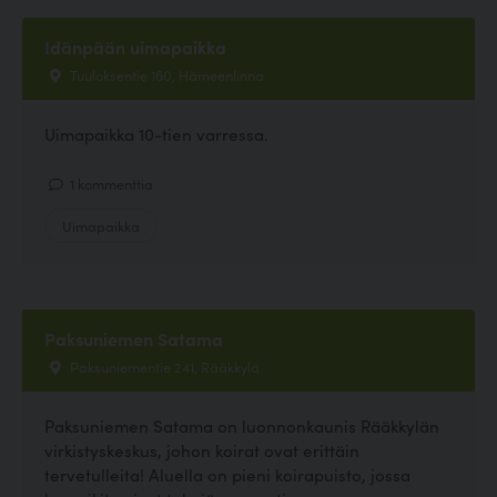
Idänpään uimapaikka
Tuuloksentie 160, Hämeenlinna
Uimapaikka 10-tien varressa.
1 kommenttia
Uimapaikka
Paksuniemen Satama
Paksuniementie 241, Rääkkylä
Paksuniemen Satama on luonnonkaunis Rääkkylän
virkistyskeskus, johon koirat ovat erittäin
tervetulleita! Aluella on pieni koirapuisto, jossa