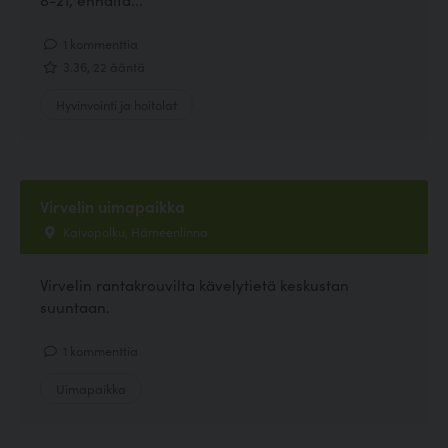
1 kommenttia
3.36, 22 ääntä
Hyvinvointi ja hoitolat
Virvelin uimapaikka
Kaivopolku, Hämeenlinna
Virvelin rantakrouvilta kävelytietä keskustan
suuntaan.
1 kommenttia
Uimapaikka