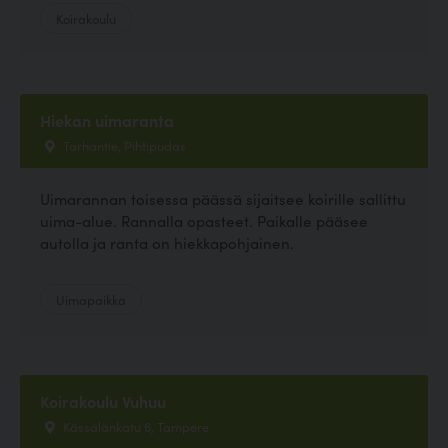
Koirakoulu
Hiekan uimaranta
Tarhantie, Pihtipudas
Uimarannan toisessa päässä sijaitsee koirille sallittu
uima-alue. Rannalla opasteet. Paikalle pääsee
autolla ja ranta on hiekkapohjainen.
Uimapaikka
Koirakoulu Vuhuu
Kässälänkatu 6, Tampere