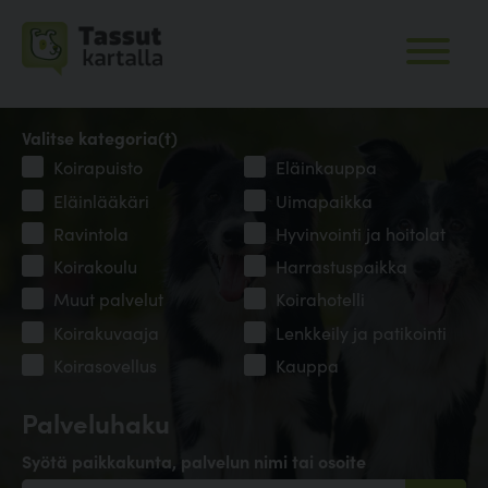
Valitse kategoria(t)
Koirapuisto
Eläinkauppa
Eläinlääkäri
Uimapaikka
Ravintola
Hyvinvointi ja hoitolat
Koirakoulu
Harrastuspaikka
Muut palvelut
Koirahotelli
Koirakuvaaja
Lenkkeily ja patikointi
Koirasovellus
Kauppa
Palveluhaku
Syötä paikkakunta, palvelun nimi tai osoite