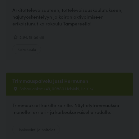
Arkitottelevaisuuteen, tottelevaisuuskoulutukseen,
hajutyöskentelyyn ja koiran aktivoimiseen
erikoistunut koirakoulu Tampereella!
2.94, 18 ääntä
Koirakoulu
Trimmauspalvelu Jussi Hermunen
Sahaajankatu 49, 00880 Helsinki, Helsinki
Trimmaukset kaikille koirille. Näyttelytrimmauksia
monelle terrieri- ja karkeakarvaiselle rodulle.
Hyvinvointi ja hoitolat