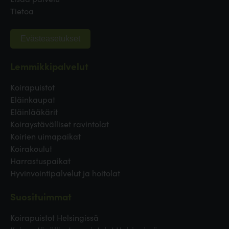
Tietoa
Evästeasetukset
Lemmikkipalvelut
Koirapuistot
Eläinkaupat
Eläinlääkärit
Koiraystävälliset ravintolat
Koirien uimapaikat
Koirakoulut
Harrastuspaikat
Hyvinvointipalvelut ja hoitolat
Suosituimmat
Koirapuistot Helsingissä