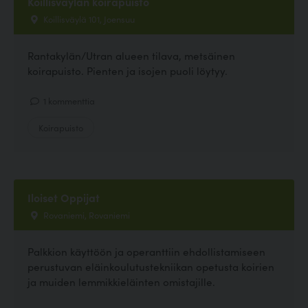
Koillisväylän koirapuisto
Koillisväylä 101, Joensuu
Rantakylän/Utran alueen tilava, metsäinen
koirapuisto. Pienten ja isojen puoli löytyy.
1 kommenttia
Koirapuisto
Iloiset Oppijat
Rovaniemi, Rovaniemi
Palkkion käyttöön ja operanttiin ehdollistamiseen
perustuvan eläinkoulutustekniikan opetusta koirien
ja muiden lemmikkieläinten omistajille.