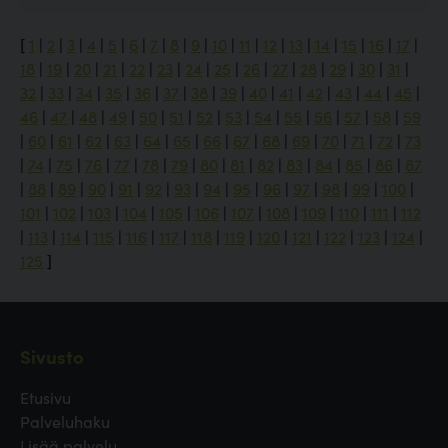
[
1
|
2
|
3
|
4
|
5
|
6
|
7
|
8
|
9
|
10
|
11
|
12
|
13
|
14
|
15
|
16
|
17
|
18
|
19
|
20
|
21
|
22
|
23
|
24
|
25
|
26
|
27
|
28
|
29
|
30
|
31
|
32
|
33
|
34
|
35
|
36
|
37
|
38
|
39
|
40
|
41
|
42
|
43
|
44
|
45
|
46
|
47
|
48
|
49
|
50
|
51
|
52
|
53
|
54
|
55
|
56
|
57
|
58
|
59
|
60
|
61
|
62
|
63
|
64
|
65
|
66
|
67
|
68
|
69
|
70
|
71
|
72
|
73
|
74
|
75
|
76
|
77
|
78
|
79
|
80
|
81
|
82
|
83
|
84
|
85
|
86
|
87
|
88
|
89
|
90
|
91
|
92
|
93
|
94
|
95
|
96
|
97
|
98
|
99
|
100
|
101
|
102
|
103
|
104
|
105
|
106
|
107
|
108
|
109
|
110
|
111
|
112
|
113
|
114
|
115
|
116
|
117
|
118
|
119
|
120
|
121
|
122
|
123
|
124
|
125
]
Sivusto
Etusivu
Palveluhaku
Lisää palvelu