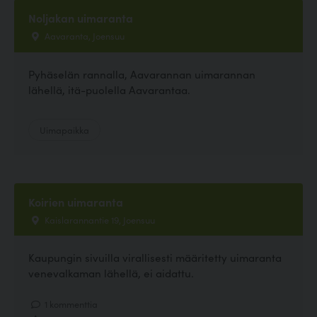
Noljakan uimaranta
Aavaranta, Joensuu
Pyhäselän rannalla, Aavarannan uimarannan
lähellä, itä-puolella Aavarantaa.
Uimapaikka
Koirien uimaranta
Kaislarannantie 19, Joensuu
Kaupungin sivuilla virallisesti määritetty uimaranta
venevalkaman lähellä, ei aidattu.
1 kommenttia