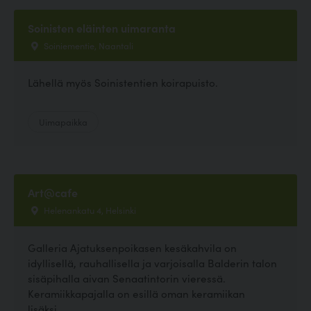
Soinisten eläinten uimaranta
Soiniementie, Naantali
Lähellä myös Soinistentien koirapuisto.
Uimapaikka
Art@cafe
Helenankatu 4, Helsinki
Galleria Ajatuksenpoikasen kesäkahvila on
idyllisellä, rauhallisella ja varjoisalla Balderin talon
sisäpihalla aivan Senaatintorin vieressä.
Keramiikkapajalla on esillä oman keramiikan
lisäksi...