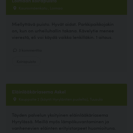
Loimaan koirapuisto
Kaunismäenkatu , Loimaa
Miellyttävä puisto. Hyvät aidat. Parkkipaikkojakin
on, kun on urheiluhallin takana. Kävelytie menee
vierestä, eli voi käydä vaikka lenkilläkin. 1 aitaus.
3 kommenttia
Koirapuisto
Eläinlääkäriasema Askel
Kauppatie 2 (käynti Hyryläntien puolelta), Tuusula
Täyden palvelun yksityinen eläinlääkäriasema
Hyrylässä. Meillä myös lämpökuvantaminen ja
vanhenevien eläinten erityistarpeet huomioituna.