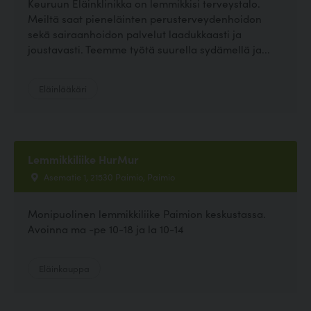
Keuruun Eläinklinikka on lemmikkisi terveystalo.
Meiltä saat pieneläinten perusterveydenhoidon
sekä sairaanhoidon palvelut laadukkaasti ja
joustavasti. Teemme työtä suurella sydämellä ja...
Eläinlääkäri
Lemmikkiliike HurMur
Asematie 1, 21530 Paimio, Paimio
Monipuolinen lemmikkiliike Paimion keskustassa.
Avoinna ma -pe 10-18 ja la 10-14
Eläinkauppa