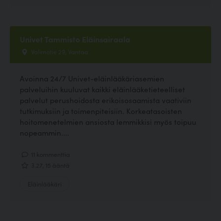
Univet Tammisto Eläinsairaala
Valimotie 29, Vantaa
Avoinna 24/7 Univet-eläinlääkäriasemien
palveluihin kuuluvat kaikki eläinlääketieteelliset
palvelut perushoidosta erikoisosaamista vaativiin
tutkimuksiin ja toimenpiteisiin. Korkeatasoisten
hoitomenetelmien ansiosta lemmikkisi myös toipuu
nopeammin....
11 kommenttia
3.27, 15 ääntä
Eläinlääkäri