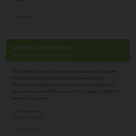
Ravintola
Eläinlääkäri Sirpa Korhonen
Rautalammintie 2, Suonenjoki
Eläinlääkäri Sirpa Korhosen vastaanotto sijaitsee
Rautalammintiellä Suonenjoen keskustassa.
Hoidamme kaikki pieneläimet ammattitaidolla ja
tarjoamme lemmikillesi yksilöllistä sekä ystävällistä
palvelua vuosien...
9 kommenttia
4.00, 7 ääntä
Eläinlääkäri