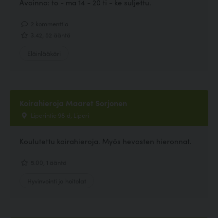
Avoinna: to - ma 14 - 20 ti - ke suljettu.
2 kommenttia
3.42, 52 ääntä
Eläinlääkäri
Koirahieroja Maaret Sorjonen
Liperintie 98 d, Liperi
Koulutettu koirahieroja. Myös hevosten hieronnat.
5.00, 1 ääntä
Hyvinvointi ja hoitolat