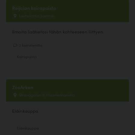
Reijolan koirapuisto
Louhelantie, Joensuu
Ilmoita lisätietosi tähän kohteeseen liittyen.
2 kommenttia
Koirapuisto
ZooArken
Strandgatan 6, Maarianhamina
Eläinkauppa
Eläinkauppa