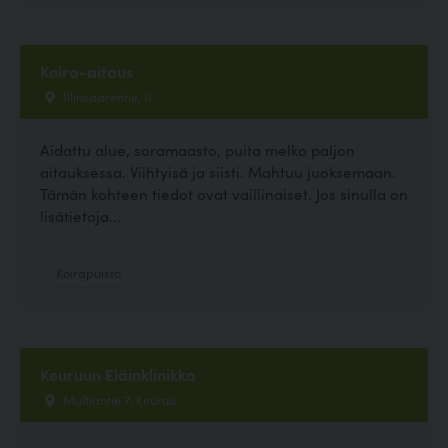
Koira-aitaus
Illinsaarentie, Ii
Aidattu alue, soramaasto, puita melko paljon
aitauksessa. Viihtyisä ja siisti. Mahtuu juoksemaan.
Tämän kohteen tiedot ovat vaillinaiset. Jos sinulla on
lisätietoja...
Koirapuisto
Keuruun Eläinklinikka
Multiantie 7, Keuruu