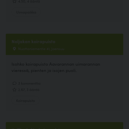
4.50, 4 ääntä
Uimapaikka
Noljakan koirapuisto
Nuottaniementie 41, Joensuu
Isohko koirapuisto Aavarannan uimarannan
vieressä, pienten ja isojen puoli.
3 kommenttia
2.67, 3 ääntä
Koirapuisto